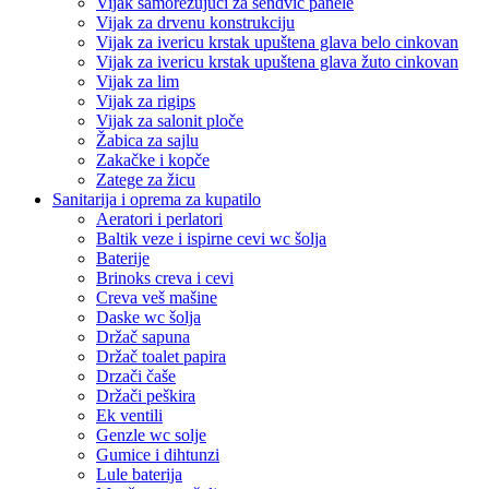
Vijak samorezujući za sendvič panele
Vijak za drvenu konstrukciju
Vijak za ivericu krstak upuštena glava belo cinkovan
Vijak za ivericu krstak upuštena glava žuto cinkovan
Vijak za lim
Vijak za rigips
Vijak za salonit ploče
Žabica za sajlu
Zakačke i kopče
Zatege za žicu
Sanitarija i oprema za kupatilo
Aeratori i perlatori
Baltik veze i ispirne cevi wc šolja
Baterije
Brinoks creva i cevi
Creva veš mašine
Daske wc šolja
Držač sapuna
Držač toalet papira
Drzači čaše
Držači peškira
Ek ventili
Genzle wc solje
Gumice i dihtunzi
Lule baterija