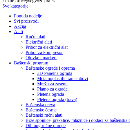
Email: office@egvozdjara.rs
Sve kategorije
Ponuda nedelje
Svi proizvodi
Akcija
Alati
Ručni alati
Električni alati
Pribor za električni alat
Pribor za kompresor
Olovke i markeri
Baštenski program
Baštenske ograde i oprema
3D Panelna ograda
Metalnoplastificiran stubovi
Mreža za zasenu
Platno za ograde
Pletena ograda
Pletena ograda (trava)
Baštenska creva
Baštenske česme
Baštenski ručni alati
Brze spojnice, prskalice, mlaznice i dodaci za baštenska 
Dihtung ručne pumpe