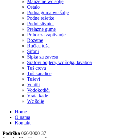
Manžetne wc šolje
Ostalo
Podna guma wc šolje
Podne rešetke
Podni slivnici
Prelazne gume
Pribor za zaptivanje
Rozetne
Ručica tuša
Sifoni
Šipka za zavesu
Srafovi bojlera, wc šolja, lavaboa
Tuš creva
Tuš kanalice
Tuševi
Ventili
Vodokotlići
Vrata kade
Wc šolje
Home
O nama
Kontakt
Podrška
066/3000-37