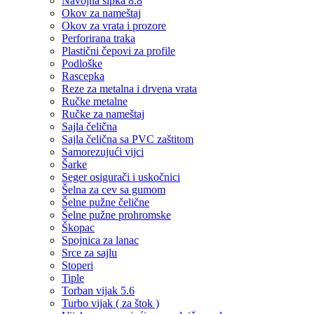
Navojna šipka 8.8
Okov za nameštaj
Okov za vrata i prozore
Perforirana traka
Plastični čepovi za profile
Podloške
Rascepka
Reze za metalna i drvena vrata
Ručke metalne
Ručke za nameštaj
Sajla čelična
Sajla čelična sa PVC zaštitom
Samorezujući vijci
Šarke
Seger osigurači i uskočnici
Šelna za cev sa gumom
Šelne pužne čelične
Šelne pužne prohromske
Škopac
Spojnica za lanac
Srce za sajlu
Stoperi
Tiple
Torban vijak 5.6
Turbo vijak ( za štok )