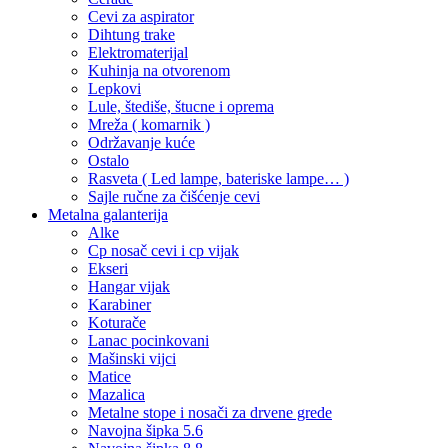
Cevi za aspirator
Dihtung trake
Elektromaterijal
Kuhinja na otvorenom
Lepkovi
Lule, štediše, štucne i oprema
Mreža ( komarnik )
Održavanje kuće
Ostalo
Rasveta ( Led lampe, bateriske lampe… )
Sajle ručne za čišćenje cevi
Metalna galanterija
Alke
Cp nosač cevi i cp vijak
Ekseri
Hangar vijak
Karabiner
Koturače
Lanac pocinkovani
Mašinski vijci
Matice
Mazalica
Metalne stope i nosači za drvene grede
Navojna šipka 5.6