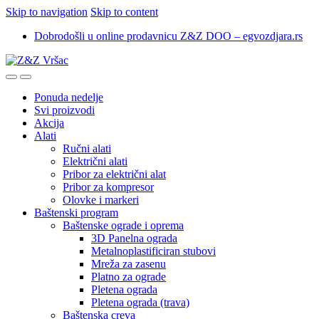
Skip to navigation
Skip to content
Dobrodošli u online prodavnicu Z&Z DOO – egvozdjara.rs
Ponuda nedelje
Svi proizvodi
Akcija
Alati
Ručni alati
Električni alati
Pribor za električni alat
Pribor za kompresor
Olovke i markeri
Baštenski program
Baštenske ograde i oprema
3D Panelna ograda
Metalnoplastificiran stubovi
Mreža za zasenu
Platno za ograde
Pletena ograda
Pletena ograda (trava)
Baštenska creva