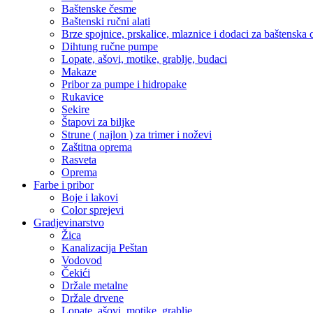
Baštenske česme
Baštenski ručni alati
Brze spojnice, prskalice, mlaznice i dodaci za baštenska 
Dihtung ručne pumpe
Lopate, ašovi, motike, grablje, budaci
Makaze
Pribor za pumpe i hidropake
Rukavice
Sekire
Štapovi za biljke
Strune ( najlon ) za trimer i noževi
Zaštitna oprema
Rasveta
Oprema
Farbe i pribor
Boje i lakovi
Color sprejevi
Gradjevinarstvo
Žica
Kanalizacija Peštan
Vodovod
Čekići
Držale metalne
Držale drvene
Lopate, ašovi, motike, grablje,