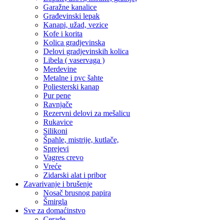
Garažne kanalice
Građevinski lepak
Kanapi, užad, vezice
Kofe i korita
Kolica gradjevinska
Delovi gradjevinskih kolica
Libela ( vaservaga )
Merdevine
Metalne i pvc šahte
Poliesterski kanap
Pur pene
Ravnjače
Rezervni delovi za mešalicu
Rukavice
Silikoni
Špahle, mistrije, kutlače,
Sprejevi
Vagres crevo
Vreće
Zidarski alat i pribor
Zavarivanje i brušenje
Nosač brusnog papira
Šmirgla
Sve za domaćinstvo
Cerade