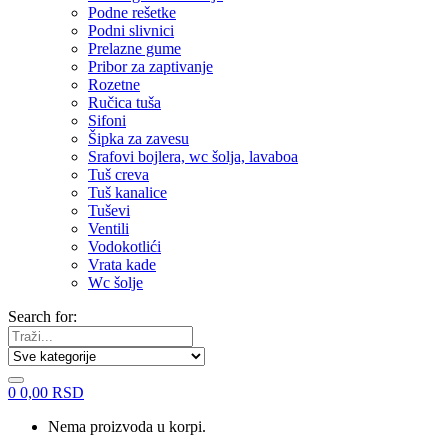
Podne rešetke
Podni slivnici
Prelazne gume
Pribor za zaptivanje
Rozetne
Ručica tuša
Sifoni
Šipka za zavesu
Srafovi bojlera, wc šolja, lavaboa
Tuš creva
Tuš kanalice
Tuševi
Ventili
Vodokotlići
Vrata kade
Wc šolje
Search for:
0
0,00
RSD
Nema proizvoda u korpi.