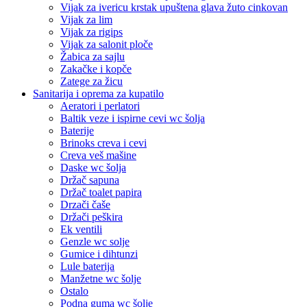
Vijak za ivericu krstak upuštena glava žuto cinkovan
Vijak za lim
Vijak za rigips
Vijak za salonit ploče
Žabica za sajlu
Zakačke i kopče
Zatege za žicu
Sanitarija i oprema za kupatilo
Aeratori i perlatori
Baltik veze i ispirne cevi wc šolja
Baterije
Brinoks creva i cevi
Creva veš mašine
Daske wc šolja
Držač sapuna
Držač toalet papira
Drzači čaše
Držači peškira
Ek ventili
Genzle wc solje
Gumice i dihtunzi
Lule baterija
Manžetne wc šolje
Ostalo
Podna guma wc šolje