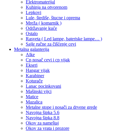
Elektromaterijal
Kuhinja na otvorenom
Lepkovi
Lule, štediše, štucne i oprema
Mreža ( komarnik )
Održavanje kuće
Ostalo
Rasveta ( Led lampe, bateriske lampe… )
Sajle ručne za čišćenje cevi
Metalna galanterija
Alke
Cp nosač cevi i cp vijak
Ekseri
Hangar vijak
Karabiner
Koturače
Lanac pocinkovani
Mašinski vijci
Matice
Mazalica
Metalne stope i nosači za drvene grede
Navojna šipka 5.6
Navojna šipka 8.8
Okov za nameštaj
Okov za vrata i prozore