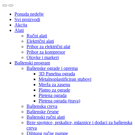
Ponuda nedelje
Svi proizvodi
Akcija
Alati
Ručni alati
Električni alati
Pribor za električni alat
Pribor za kompresor
Olovke i markeri
Baštenski program
Baštenske ograde i oprema
3D Panelna ograda
Metalnoplastificiran stubovi
Mreža za zasenu
Platno za ograde
Pletena ograda
Pletena ograda (trava)
Baštenska creva
Baštenske česme
Baštenski ručni alati
Brze spojnice, prskalice, mlaznice i dodaci za baštenska
creva
Dihtung ručne pumpe