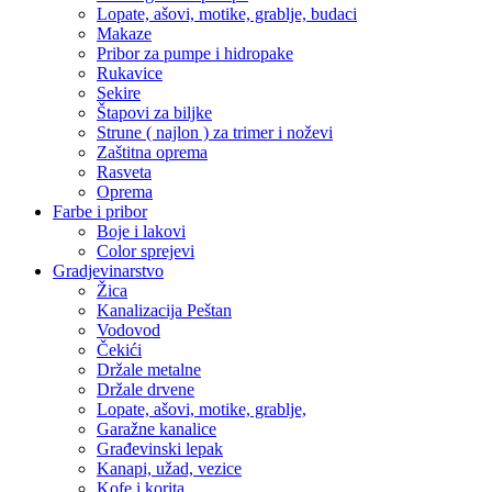
Lopate, ašovi, motike, grablje, budaci
Makaze
Pribor za pumpe i hidropake
Rukavice
Sekire
Štapovi za biljke
Strune ( najlon ) za trimer i noževi
Zaštitna oprema
Rasveta
Oprema
Farbe i pribor
Boje i lakovi
Color sprejevi
Gradjevinarstvo
Žica
Kanalizacija Peštan
Vodovod
Čekići
Držale metalne
Držale drvene
Lopate, ašovi, motike, grablje,
Garažne kanalice
Građevinski lepak
Kanapi, užad, vezice
Kofe i korita