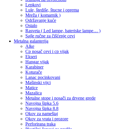
Lepkovi
Lule, štediše, štucne i oprema
Mreža ( komarnik )
Održavanje kuće
Ostalo
Rasveta ( Led lampe, bateriske lampe… )
Sajle ručne za čišćenje cevi
Metalna galanterija
Alke
Cp nosač cevi i cp vijak
Ekseri
Hangar vijak
Karabiner
Koturače
Lanac pocinkovani
Mašinski vijci
Matice
Mazalica
Metalne stope i nosači za drvene grede
Navojna šipka 5.6
Navojna šipka 8.8
Okov za nameštaj
Okov za vrata i prozore
Perforirana traka