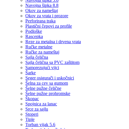
Navojna šipka 5.6
Navojna šipka 8.8
Okov za nameštaj
Okov za vrata i prozore
Perforirana traka
Plastični čepovi za profile
Podloške
Rascepka
Reze za metalna i drvena vrata
Ručke metalne
Ručke za nameštaj
Sajla čelična
Sajla čelična sa PVC zaštitom
Samorezujući vijci
Šarke
Seger osigurači i uskočnici
Šelna za cev sa gumom
Šelne pužne čelične
Šelne pužne prohromske
Škopac
Spojnica za lanac
Srce za sajlu
Stoperi
Tiple
Torban vijak 5.6