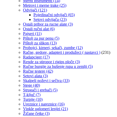
Merni instrumenti
(14)
Metrovi i merne trake
(25)
Odvijači
(121)
Pojedinačni odvijači
(65)
Setovi odvijača
(23)
Ostali pribor za rucne alate
(3)
Ostali ručni alat
(6)
Pajseri
(11)
Pištolj za pur penu
(5)
Pištolj za slikon
(13)
Probojci, kirneri, sekači, zumbe
(12)
Račne, gedore, adapteri i produžeci ( nastavci )
(231)
Radapciger
(17)
Rende za stiropor i rigips ploče
(3)
Ručne burgije za bušenje rupa u zemlji
(5)
Ručne testere
(42)
Setovi alata
(3)
Skalpeli noževi i sečiva
(33)
Stege
(40)
Strugači i grebači
(5)
T-ključ
(7)
Turpije
(10)
Ureznice i nareznice
(16)
Vinkle uglomeri lenjiri
(21)
Žičane četke
(3)