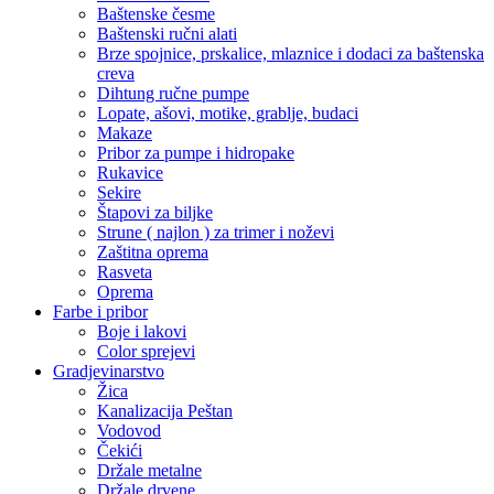
Baštenske česme
Baštenski ručni alati
Brze spojnice, prskalice, mlaznice i dodaci za baštenska
creva
Dihtung ručne pumpe
Lopate, ašovi, motike, grablje, budaci
Makaze
Pribor za pumpe i hidropake
Rukavice
Sekire
Štapovi za biljke
Strune ( najlon ) za trimer i noževi
Zaštitna oprema
Rasveta
Oprema
Farbe i pribor
Boje i lakovi
Color sprejevi
Gradjevinarstvo
Žica
Kanalizacija Peštan
Vodovod
Čekići
Držale metalne
Držale drvene