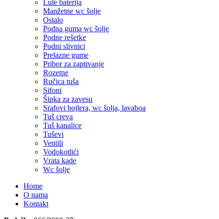
Lule baterija
Manžetne wc šolje
Ostalo
Podna guma wc šolje
Podne rešetke
Podni slivnici
Prelazne gume
Pribor za zaptivanje
Rozetne
Ručica tuša
Sifoni
Šipka za zavesu
Srafovi bojlera, wc šolja, lavaboa
Tuš creva
Tuš kanalice
Tuševi
Ventili
Vodokotlići
Vrata kade
Wc šolje
Home
O nama
Kontakt