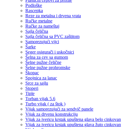
Plastični čepovi za profile
Podloške
Rascepka
Reze za metalna i drvena vrata
Ručke metalne
Ručke za nameštaj
Sajla čelična
Sajla čelična sa PVC zaštitom
Samorezujući vijci
Šarke
Seger osigurači i uskočnici
Šelna za cev sa gumom
Šelne pužne čelične
Šelne pužne prohromske
Škopac
Spojnica za lanac
Srce za sajlu
Stoperi
Tiple
Torban vijak 5.6
Turbo vijak ( za štok )
Vijak samorezujući za sendvič panele
Vijak za drvenu konstrukciju
Vijak za ivericu krstak upuštena glava belo cinkovan
Vijak za ivericu krstak upuštena glava žuto cinkovan