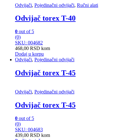
Odvijači
,
Pojedinačni odvijači
,
Ručni alati
Odvijač torex T-40
0
out of 5
(0)
SKU: 004682
468,00
RSD
kom
Dodaj u korpu
Odvijači
,
Pojedinačni odvijači
Odvijač torex T-45
Odvijači
,
Pojedinačni odvijači
Odvijač torex T-45
0
out of 5
(0)
SKU: 004683
439,00
RSD
kom