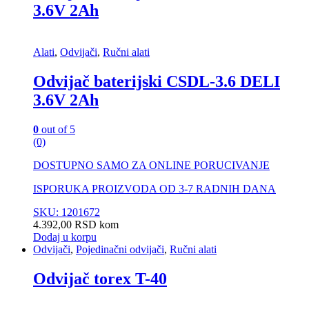
3.6V 2Ah
Alati
,
Odvijači
,
Ručni alati
Odvijač baterijski CSDL-3.6 DELI
3.6V 2Ah
0
out of 5
(0)
DOSTUPNO SAMO ZA ONLINE PORUCIVANJE
ISPORUKA PROIZVODA OD 3-7 RADNIH DANA
SKU: 1201672
4.392,00
RSD
kom
Dodaj u korpu
Odvijači
,
Pojedinačni odvijači
,
Ručni alati
Odvijač torex T-40