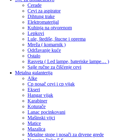
Cerade
Cevi za aspirator
Dihtung trake
Elektromaterijal
Kuhinja na otvorenom
Lepkovi
Lule, štediše, štucne i oprema
Mreža ( komarnik )
Održavanje kuće
Ostalo
Rasveta ( Led lampe, bateriske lampe… )
Sajle ručne za čišćenje cevi
Metalna galanterija
Alke
Cp nosač cevi i cp vijak
Ekseri
Hangar vijak
Karabiner
Koturače
Lanac pocinkovani
Mašinski vijci
Matice
Mazalica
Metalne stope i nosači za drvene grede