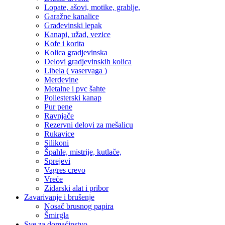
Lopate, ašovi, motike, grablje,
Garažne kanalice
Građevinski lepak
Kanapi, užad, vezice
Kofe i korita
Kolica gradjevinska
Delovi gradjevinskih kolica
Libela ( vaservaga )
Merdevine
Metalne i pvc šahte
Poliesterski kanap
Pur pene
Ravnjače
Rezervni delovi za mešalicu
Rukavice
Silikoni
Špahle, mistrije, kutlače,
Sprejevi
Vagres crevo
Vreće
Zidarski alat i pribor
Zavarivanje i brušenje
Nosač brusnog papira
Šmirgla
Sve za domaćinstvo