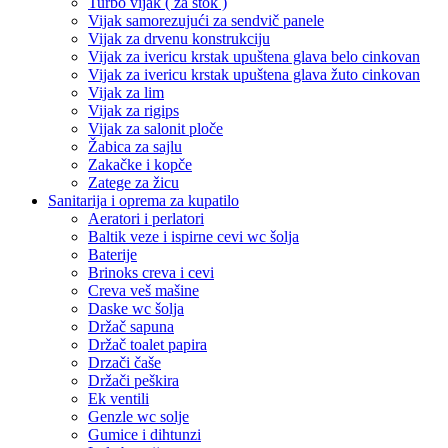
Turbo vijak ( za štok )
Vijak samorezujući za sendvič panele
Vijak za drvenu konstrukciju
Vijak za ivericu krstak upuštena glava belo cinkovan
Vijak za ivericu krstak upuštena glava žuto cinkovan
Vijak za lim
Vijak za rigips
Vijak za salonit ploče
Žabica za sajlu
Zakačke i kopče
Zatege za žicu
Sanitarija i oprema za kupatilo
Aeratori i perlatori
Baltik veze i ispirne cevi wc šolja
Baterije
Brinoks creva i cevi
Creva veš mašine
Daske wc šolja
Držač sapuna
Držač toalet papira
Drzači čaše
Držači peškira
Ek ventili
Genzle wc solje
Gumice i dihtunzi