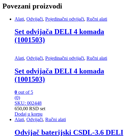
Povezani proizvodi
Alati
,
Odvijači
,
Pojedinačni odvijači
,
Ručni alati
Set odvijača DELI 4 komada
(1001503)
Alati
,
Odvijači
,
Pojedinačni odvijači
,
Ručni alati
Set odvijača DELI 4 komada
(1001503)
0
out of 5
(0)
SKU: 002448
650,00
RSD
set
Dodaj u korpu
Alati
,
Odvijači
,
Ručni alati
Odvijač baterijski CSDL-3.6 DELI