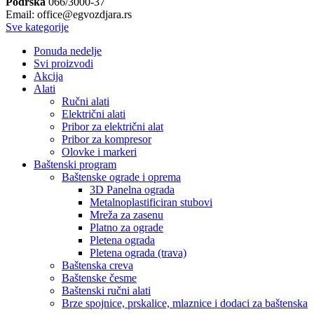
Podrška
066/3000-37
Email: office@egvozdjara.rs
Sve kategorije
Ponuda nedelje
Svi proizvodi
Akcija
Alati
Ručni alati
Električni alati
Pribor za električni alat
Pribor za kompresor
Olovke i markeri
Baštenski program
Baštenske ograde i oprema
3D Panelna ograda
Metalnoplastificiran stubovi
Mreža za zasenu
Platno za ograde
Pletena ograda
Pletena ograda (trava)
Baštenska creva
Baštenske česme
Baštenski ručni alati
Brze spojnice, prskalice, mlaznice i dodaci za baštenska