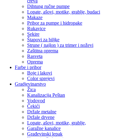
creva
Dihtung ručne pumpe
Lopate, ašovi, motike, grablje, budaci
Makaze
Pribor za pumpe i hidropake
Rukavice
Sekire
Štapovi za biljke
Strune ( najlon ) za trimer i noževi
Zaštitna oprema
Rasveta
Oprema
Farbe i pribor
Boje i lakovi
Color sprejevi
Gradjevinarstvo
Žica
Kanalizacija Peštan
Vodovod
Čekići
Držale metalne
Držale drvene
Lopate, ašovi, motike, grablje,
Garažne kanalice
Građevinski lepak