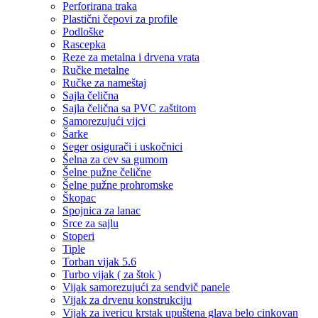
Perforirana traka
Plastični čepovi za profile
Podloške
Rascepka
Reze za metalna i drvena vrata
Ručke metalne
Ručke za nameštaj
Sajla čelična
Sajla čelična sa PVC zaštitom
Samorezujući vijci
Šarke
Seger osigurači i uskočnici
Šelna za cev sa gumom
Šelne pužne čelične
Šelne pužne prohromske
Škopac
Spojnica za lanac
Srce za sajlu
Stoperi
Tiple
Torban vijak 5.6
Turbo vijak ( za štok )
Vijak samorezujući za sendvič panele
Vijak za drvenu konstrukciju
Vijak za ivericu krstak upuštena glava belo cinkovan