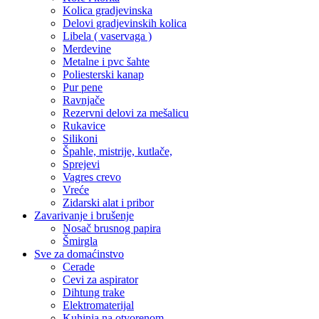
Kolica gradjevinska
Delovi gradjevinskih kolica
Libela ( vaservaga )
Merdevine
Metalne i pvc šahte
Poliesterski kanap
Pur pene
Ravnjače
Rezervni delovi za mešalicu
Rukavice
Silikoni
Špahle, mistrije, kutlače,
Sprejevi
Vagres crevo
Vreće
Zidarski alat i pribor
Zavarivanje i brušenje
Nosač brusnog papira
Šmirgla
Sve za domaćinstvo
Cerade
Cevi za aspirator
Dihtung trake
Elektromaterijal
Kuhinja na otvorenom