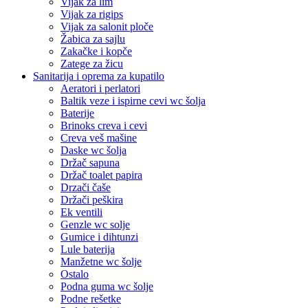
Vijak za lim
Vijak za rigips
Vijak za salonit ploče
Žabica za sajlu
Zakačke i kopče
Zatege za žicu
Sanitarija i oprema za kupatilo
Aeratori i perlatori
Baltik veze i ispirne cevi wc šolja
Baterije
Brinoks creva i cevi
Creva veš mašine
Daske wc šolja
Držač sapuna
Držač toalet papira
Drzači čaše
Držači peškira
Ek ventili
Genzle wc solje
Gumice i dihtunzi
Lule baterija
Manžetne wc šolje
Ostalo
Podna guma wc šolje
Podne rešetke