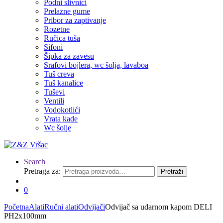
Podni slivnici
Prelazne gume
Pribor za zaptivanje
Rozetne
Ručica tuša
Sifoni
Šipka za zavesu
Srafovi bojlera, wc šolja, lavaboa
Tuš creva
Tuš kanalice
Tuševi
Ventili
Vodokotlići
Vrata kade
Wc šolje
Search
Pretraga za:
Pretraži
0
Početna
Alati
Ručni alati
Odvijači
Odvijač sa udarnom kapom DELI
PH2x100mm