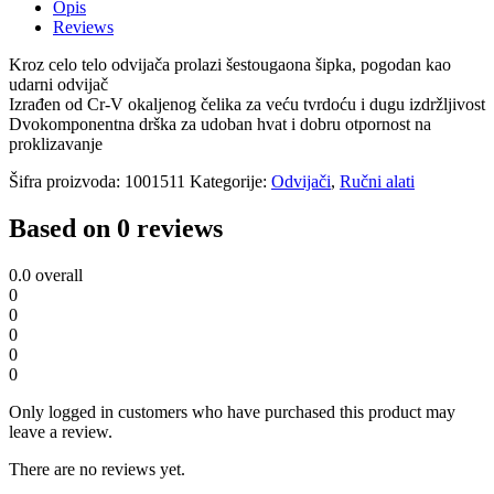
Opis
Reviews
Kroz celo telo odvijača prolazi šestougaona šipka, pogodan kao
udarni odvijač
Izrađen od Cr-V okaljenog čelika za veću tvrdoću i dugu izdržljivost
Dvokomponentna drška za udoban hvat i dobru otpornost na
proklizavanje
Šifra proizvoda:
1001511
Kategorije:
Odvijači
,
Ručni alati
Based on 0 reviews
0.0
overall
0
0
0
0
0
Only logged in customers who have purchased this product may
leave a review.
There are no reviews yet.