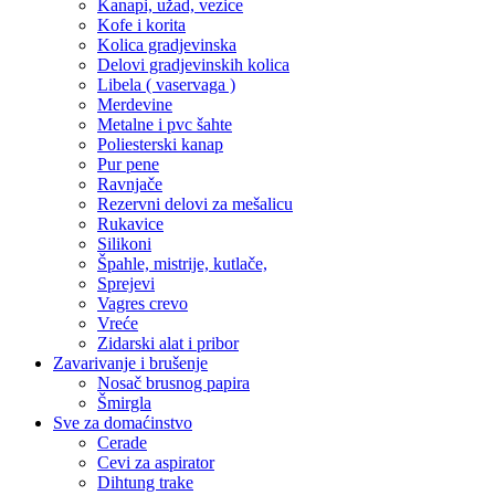
Kanapi, užad, vezice
Kofe i korita
Kolica gradjevinska
Delovi gradjevinskih kolica
Libela ( vaservaga )
Merdevine
Metalne i pvc šahte
Poliesterski kanap
Pur pene
Ravnjače
Rezervni delovi za mešalicu
Rukavice
Silikoni
Špahle, mistrije, kutlače,
Sprejevi
Vagres crevo
Vreće
Zidarski alat i pribor
Zavarivanje i brušenje
Nosač brusnog papira
Šmirgla
Sve za domaćinstvo
Cerade
Cevi za aspirator
Dihtung trake