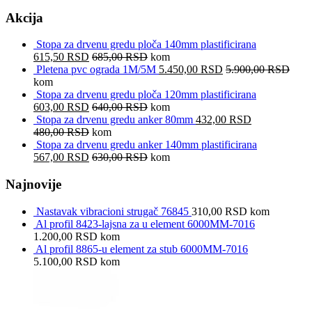
Akcija
Stopa za drvenu gredu ploča 140mm plastificirana
615,50
RSD
685,00
RSD
kom
Pletena pvc ograda 1M/5M
5.450,00
RSD
5.900,00
RSD
kom
Stopa za drvenu gredu ploča 120mm plastificirana
603,00
RSD
640,00
RSD
kom
Stopa za drvenu gredu anker 80mm
432,00
RSD
480,00
RSD
kom
Stopa za drvenu gredu anker 140mm plastificirana
567,00
RSD
630,00
RSD
kom
Najnovije
Nastavak vibracioni strugač 76845
310,00
RSD
kom
Al profil 8423-lajsna za u element 6000MM-7016
1.200,00
RSD
kom
Al profil 8865-u element za stub 6000MM-7016
5.100,00
RSD
kom