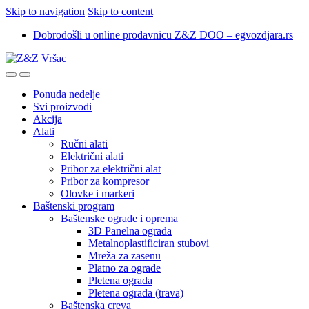
Skip to navigation
Skip to content
Dobrodošli u online prodavnicu Z&Z DOO – egvozdjara.rs
Ponuda nedelje
Svi proizvodi
Akcija
Alati
Ručni alati
Električni alati
Pribor za električni alat
Pribor za kompresor
Olovke i markeri
Baštenski program
Baštenske ograde i oprema
3D Panelna ograda
Metalnoplastificiran stubovi
Mreža za zasenu
Platno za ograde
Pletena ograda
Pletena ograda (trava)
Baštenska creva