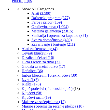
Pročitajte još
Show All Categories
Alati
(2.590)
Baštenski program
(377)
Farbe i pribor
(159)
Gradjevinarstvo
(1.094)
Metalna galanterija
(2.815)
Sanitarija i oprema za kupatilo
(371)
Sve za domaćinstvo
(439)
Zavarivanje i brušenje
(211)
Alati za štemovanje
(4)
Cevasti ključevi
(9)
Dizalice i čekrci
(16)
Dleta i renda za drvo
(21)
Glodala za metal i drvo
(17)
Heftalice
(36)
Imbus ključevi i Torex ključevi
(30)
Izvrtači
(3)
Klešta
(178)
Ključ podesivi ( francuski ključ )
(18)
Ključevi
(58)
Ključevi razni
(19)
Makaze za sečenje lima
(12)
Mašine i oprema za sečenje pločica
(10)