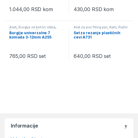
1.044,00
RSD
kom
430,00
RSD
kom
Alati
,
Burgija za beton vidija
,
Alat za pvc fiting ppr
,
Alati
,
Ručni
Burgija za drvo
,
Burgija za metal
alati
Burgije univerzalne 7
Set za rezanje plastičnih
HSS
,
Burgija za metal HSS
komada 3-12mm A255
cevi A731
setovi
,
Ručni alati
765,00
RSD
set
640,00
RSD
set
Brands Carousel
Informacije