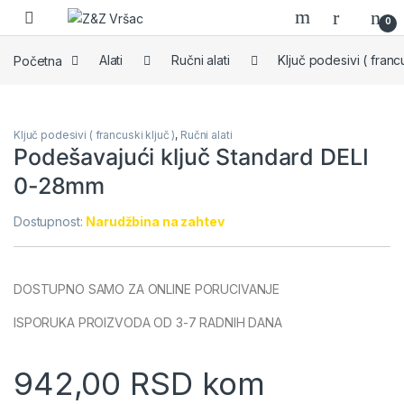
Skip to navigation
Skip to content
0
Početna
Alati
Ručni alati
Ključ podesivi ( francu
Ključ podesivi ( francuski ključ )
,
Ručni alati
Podešavajući ključ Standard DELI
0-28mm
Dostupnost:
Narudžbina na zahtev
DOSTUPNO SAMO ZA ONLINE PORUCIVANJE
ISPORUKA PROIZVODA OD 3-7 RADNIH DANA
942,00
RSD
kom