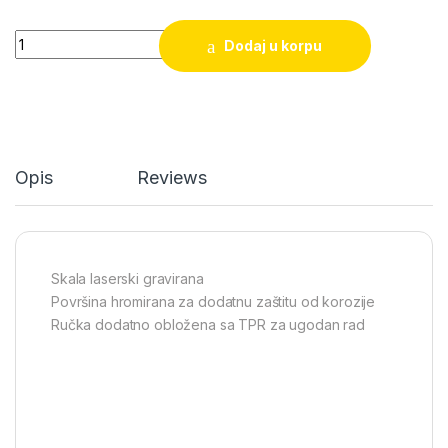
Podešavajući ključ Standard DELI 0-28mm quantity
Dodaj u korpu
Opis
Reviews
Skala laserski gravirana
Površina hromirana za dodatnu zaštitu od korozije
Ručka dodatno obložena sa TPR za ugodan rad