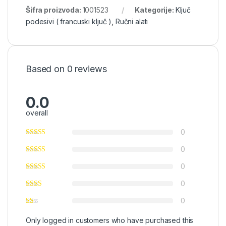
Šifra proizvoda:
1001523
Kategorije:
Ključ
podesivi ( francuski ključ )
,
Ručni alati
Based on 0 reviews
0.0
overall
0
0
0
0
0
Only logged in customers who have purchased this