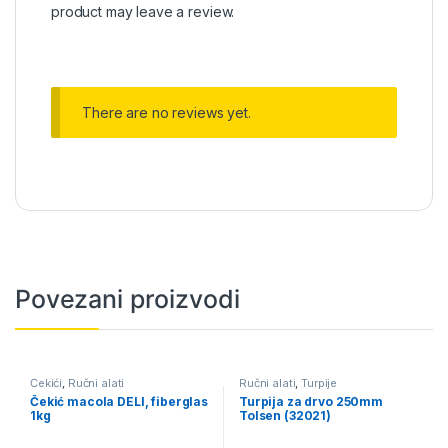
product may leave a review.
There are no reviews yet.
Povezani proizvodi
Čekići
,
Ručni alati
Ručni alati
,
Turpije
Čekić macola DELI, fiberglas
Turpija za drvo 250mm
1kg
Tolsen (32021)