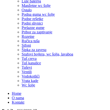
Lule baterija
Manžetne wc šolje
Ostalo
Podna guma wc šolje
Podne rešetke
Podni slivnici
Prelazne gume
Pribor za zaptivanje
Rozetne
Ručica tuša
Sifoni
Šipka za zavesu
Srafovi bojlera, wc šolja, lavaboa
Tuš creva
Tuš kanalice
Tuševi
Ventili
Vodokotlići
Vrata kade
Wc šolje
Home
O nama
Kontakt