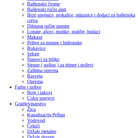
Baštenske česme
Baštenski ručni alati
Brze spojnice, prskalice, mlaznice i dodaci za baštenska
creva
Dihtung ručne pumpe
Lopate, ašovi, motike, grablje, budaci
Makaze
Pribor za pumpe i hidropake
Rukavice
Sekire
Štapovi za biljke
Strune ( najlon ) za trimer i noževi
Zaštitna oprema
Rasveta
Oprema
Farbe i pribor
Boje i lakovi
Color sprejevi
Gradjevinarstvo
Žica
Kanalizacija Peštan
Vodovod
Čekići
Držale metalne
Držale drvene