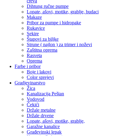
creva
Dihtung ručne pumpe
Lopate, ašovi, motike, grablje, budaci
Makaze
Pribor za pumpe i hidropake
Rukavice
Sekire
Štapovi za biljke
Strune ( najlon ) za trimer i noževi
Zaštitna oprema
Rasveta
Oprema
Farbe i pribor
Boje i lakovi
Color sprejevi
Gradjevinarstvo
Žica
Kanalizacija Peštan
Vodovod
Čekići
Držale metalne
Držale drvene
Lopate, ašovi, motike, grablje,
Garažne kanalice
Građevinski lepak