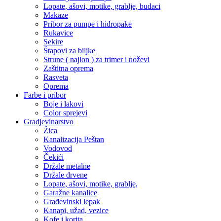
Lopate, ašovi, motike, grablje, budaci
Makaze
Pribor za pumpe i hidropake
Rukavice
Sekire
Štapovi za biljke
Strune ( najlon ) za trimer i noževi
Zaštitna oprema
Rasveta
Oprema
Farbe i pribor
Boje i lakovi
Color sprejevi
Gradjevinarstvo
Žica
Kanalizacija Peštan
Vodovod
Čekići
Držale metalne
Držale drvene
Lopate, ašovi, motike, grablje,
Garažne kanalice
Građevinski lepak
Kanapi, užad, vezice
Kofe i korita