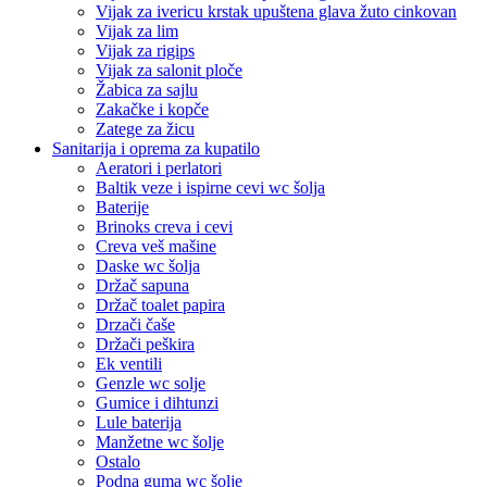
Vijak za ivericu krstak upuštena glava žuto cinkovan
Vijak za lim
Vijak za rigips
Vijak za salonit ploče
Žabica za sajlu
Zakačke i kopče
Zatege za žicu
Sanitarija i oprema za kupatilo
Aeratori i perlatori
Baltik veze i ispirne cevi wc šolja
Baterije
Brinoks creva i cevi
Creva veš mašine
Daske wc šolja
Držač sapuna
Držač toalet papira
Drzači čaše
Držači peškira
Ek ventili
Genzle wc solje
Gumice i dihtunzi
Lule baterija
Manžetne wc šolje
Ostalo
Podna guma wc šolje