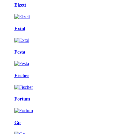
Elzett
Extol
Festa
Fischer
Fortum
Gp