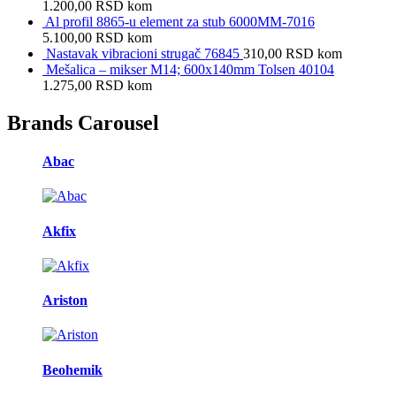
1.200,00
RSD
kom
Al profil 8865-u element za stub 6000MM-7016
5.100,00
RSD
kom
Nastavak vibracioni strugač 76845
310,00
RSD
kom
Mešalica – mikser M14; 600x140mm Tolsen 40104
1.275,00
RSD
kom
Brands Carousel
Abac
Akfix
Ariston
Beohemik