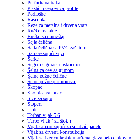
Perforirana traka
Plastični čepovi za profile
Podloške
Rascepka
Reze za metalna i drvena vrata
Ručke metalne
Ručke za nameštaj
Sajla čelična
Sajla čelična sa PVC zaštitom
Samorezujući vijci
Šarke
Seger osigurači i uskočnici
Šelna za cev sa gumom
Šelne pužne čelične
Šelne pužne prohromske
Škopac
Spojnica za lanac
Srce za sajlu
Stoperi
Tiple
Torban vijak 5.6
Turbo vijak ( za štok )
Vijak samorezujući za sendvič panele
Vijak za drvenu konstrukciju
Vijak za ivericu krstak upuštena glava belo cinkovan