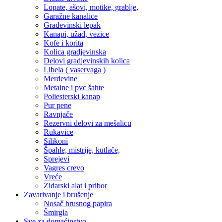
Lopate, ašovi, motike, grablje,
Garažne kanalice
Građevinski lepak
Kanapi, užad, vezice
Kofe i korita
Kolica gradjevinska
Delovi gradjevinskih kolica
Libela ( vaservaga )
Merdevine
Metalne i pvc šahte
Poliesterski kanap
Pur pene
Ravnjače
Rezervni delovi za mešalicu
Rukavice
Silikoni
Špahle, mistrije, kutlače,
Sprejevi
Vagres crevo
Vreće
Zidarski alat i pribor
Zavarivanje i brušenje
Nosač brusnog papira
Šmirgla
Sve za domaćinstvo