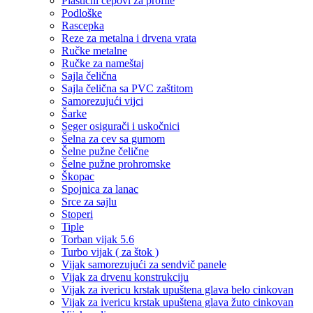
Plastični čepovi za profile
Podloške
Rascepka
Reze za metalna i drvena vrata
Ručke metalne
Ručke za nameštaj
Sajla čelična
Sajla čelična sa PVC zaštitom
Samorezujući vijci
Šarke
Seger osigurači i uskočnici
Šelna za cev sa gumom
Šelne pužne čelične
Šelne pužne prohromske
Škopac
Spojnica za lanac
Srce za sajlu
Stoperi
Tiple
Torban vijak 5.6
Turbo vijak ( za štok )
Vijak samorezujući za sendvič panele
Vijak za drvenu konstrukciju
Vijak za ivericu krstak upuštena glava belo cinkovan
Vijak za ivericu krstak upuštena glava žuto cinkovan