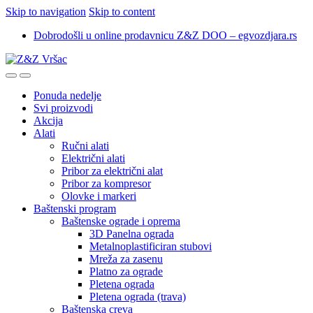
Skip to navigation
Skip to content
Dobrodošli u online prodavnicu Z&Z DOO – egvozdjara.rs
Ponuda nedelje
Svi proizvodi
Akcija
Alati
Ručni alati
Električni alati
Pribor za električni alat
Pribor za kompresor
Olovke i markeri
Baštenski program
Baštenske ograde i oprema
3D Panelna ograda
Metalnoplastificiran stubovi
Mreža za zasenu
Platno za ograde
Pletena ograda
Pletena ograda (trava)
Baštenska creva