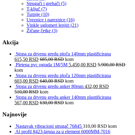
Strugači i grebači
(5)
T-ključ
(7)
Turpije
(10)
Ureznice i nareznice
(16)
Vinkle uglomeri lenjiri
(21)
Žičane četke
(3)
Akcija
Stopa za drvenu gredu ploča 140mm plastificirana
615,50
RSD
685,00
RSD
kom
Pletena pvc ograda 1M/5M
5.450,00
RSD
5.900,00
RSD
kom
Stopa za drvenu gredu ploča 120mm plastificirana
603,00
RSD
640,00
RSD
kom
Stopa za drvenu gredu anker 80mm
432,00
RSD
510,00
RSD
kom
Stopa za drvenu gredu anker 140mm plastificirana
567,00
RSD
630,00
RSD
kom
Najnovije
Nastavak vibracioni strugač 76845
310,00
RSD
kom
Al profil 8423-lajsna za u element 6000MM-7016