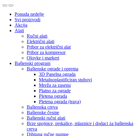
Ponuda nedelje
Svi proizvodi
Akcija
Alati
Ručni alati
Električni alati
Pribor za električni alat
Pribor za kompresor
Olovke i markeri
Baštenski program
Baštenske ograde i oprema
3D Panelna ograda
Metalnoplastificiran stubovi
Mreža za zasenu
Platno za ograde
Pletena ograda
Pletena ograda (trava)
Baštenska creva
Baštenske česme
Baštenski ručni alati
Brze spojnice, prskalice, mlaznice i dodaci za baštenska
creva
Dihtung ručne pumpe