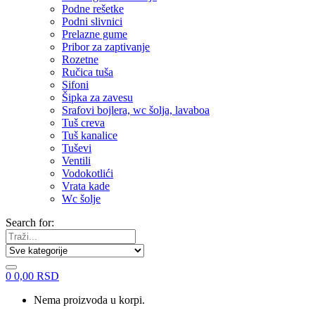
Podne rešetke
Podni slivnici
Prelazne gume
Pribor za zaptivanje
Rozetne
Ručica tuša
Sifoni
Šipka za zavesu
Srafovi bojlera, wc šolja, lavaboa
Tuš creva
Tuš kanalice
Tuševi
Ventili
Vodokotlići
Vrata kade
Wc šolje
Search for:
0
0,00
RSD
Nema proizvoda u korpi.