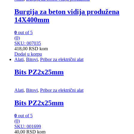
Burgija za beton vidija produžena
14X400mm
0
out of 5
(0)
SKU: 007035
418,00
RSD
kom
Dodaj u korpu
Alati
,
Bitovi
,
Pribor za električni alat
Bits PZ2x25mm
Alati
,
Bitovi
,
Pribor za električni alat
Bits PZ2x25mm
0
out of 5
(0)
SKU: 001699
40,00
RSD
kom