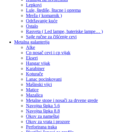
Lepkovi
Lule, štediše, štucne i oprema
Mreža ( komarnik )
Održavanje kuće
Ostalo
Rasveta ( Led lampe, bateriske lampe… )
Sajle ručne za čišćenje cevi
Metalna galanterija
Alke
Cp nosač cevi i cp vijak
Ekseri
Hangar vijak
Karabiner
Koturače
Lanac pocinkovani
Mašinski vijci
Matice
Mazalica
Metalne stope i nosači za drvene grede
Navojna šipka 5.6
Navojna šipka 8.8
Okov za nameštaj
Okov za vrata i prozore
Perforirana traka