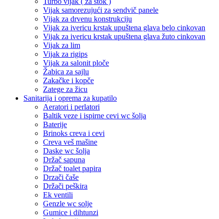
Turbo vijak ( za štok )
Vijak samorezujući za sendvič panele
Vijak za drvenu konstrukciju
Vijak za ivericu krstak upuštena glava belo cinkovan
Vijak za ivericu krstak upuštena glava žuto cinkovan
Vijak za lim
Vijak za rigips
Vijak za salonit ploče
Žabica za sajlu
Zakačke i kopče
Zatege za žicu
Sanitarija i oprema za kupatilo
Aeratori i perlatori
Baltik veze i ispirne cevi wc šolja
Baterije
Brinoks creva i cevi
Creva veš mašine
Daske wc šolja
Držač sapuna
Držač toalet papira
Drzači čaše
Držači peškira
Ek ventili
Genzle wc solje
Gumice i dihtunzi