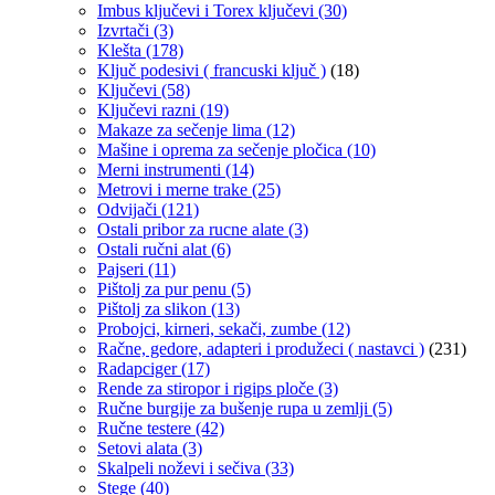
Imbus ključevi i Torex ključevi
(30)
Izvrtači
(3)
Klešta
(178)
Ključ podesivi ( francuski ključ )
(18)
Ključevi
(58)
Ključevi razni
(19)
Makaze za sečenje lima
(12)
Mašine i oprema za sečenje pločica
(10)
Merni instrumenti
(14)
Metrovi i merne trake
(25)
Odvijači
(121)
Ostali pribor za rucne alate
(3)
Ostali ručni alat
(6)
Pajseri
(11)
Pištolj za pur penu
(5)
Pištolj za slikon
(13)
Probojci, kirneri, sekači, zumbe
(12)
Račne, gedore, adapteri i produžeci ( nastavci )
(231)
Radapciger
(17)
Rende za stiropor i rigips ploče
(3)
Ručne burgije za bušenje rupa u zemlji
(5)
Ručne testere
(42)
Setovi alata
(3)
Skalpeli noževi i sečiva
(33)
Stege
(40)