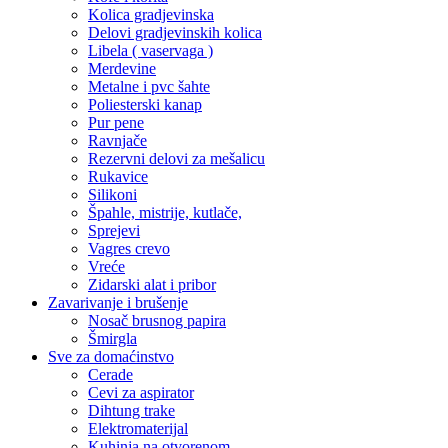
Kolica gradjevinska
Delovi gradjevinskih kolica
Libela ( vaservaga )
Merdevine
Metalne i pvc šahte
Poliesterski kanap
Pur pene
Ravnjače
Rezervni delovi za mešalicu
Rukavice
Silikoni
Špahle, mistrije, kutlače,
Sprejevi
Vagres crevo
Vreće
Zidarski alat i pribor
Zavarivanje i brušenje
Nosač brusnog papira
Šmirgla
Sve za domaćinstvo
Cerade
Cevi za aspirator
Dihtung trake
Elektromaterijal
Kuhinja na otvorenom