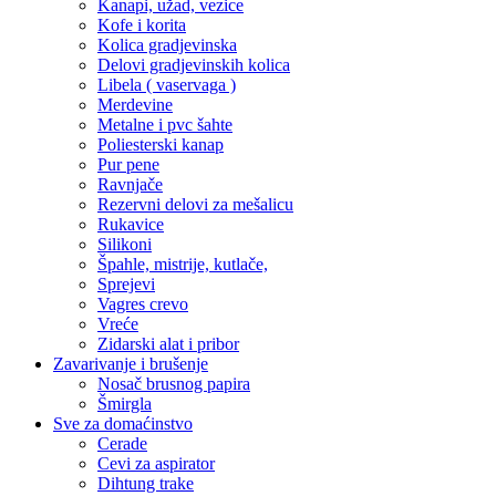
Kanapi, užad, vezice
Kofe i korita
Kolica gradjevinska
Delovi gradjevinskih kolica
Libela ( vaservaga )
Merdevine
Metalne i pvc šahte
Poliesterski kanap
Pur pene
Ravnjače
Rezervni delovi za mešalicu
Rukavice
Silikoni
Špahle, mistrije, kutlače,
Sprejevi
Vagres crevo
Vreće
Zidarski alat i pribor
Zavarivanje i brušenje
Nosač brusnog papira
Šmirgla
Sve za domaćinstvo
Cerade
Cevi za aspirator
Dihtung trake