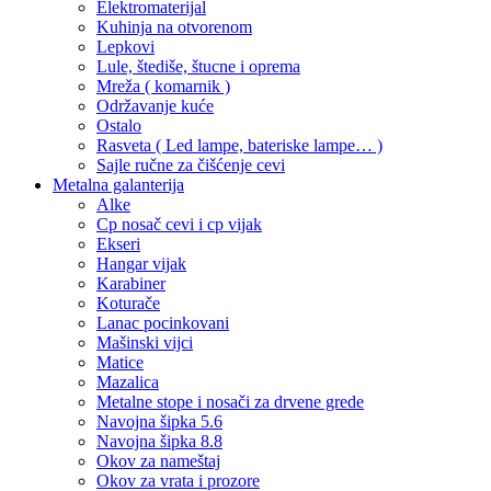
Elektromaterijal
Kuhinja na otvorenom
Lepkovi
Lule, štediše, štucne i oprema
Mreža ( komarnik )
Održavanje kuće
Ostalo
Rasveta ( Led lampe, bateriske lampe… )
Sajle ručne za čišćenje cevi
Metalna galanterija
Alke
Cp nosač cevi i cp vijak
Ekseri
Hangar vijak
Karabiner
Koturače
Lanac pocinkovani
Mašinski vijci
Matice
Mazalica
Metalne stope i nosači za drvene grede
Navojna šipka 5.6
Navojna šipka 8.8
Okov za nameštaj
Okov za vrata i prozore