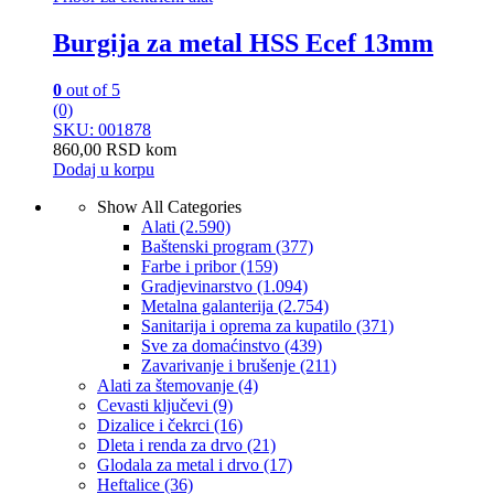
Burgija za metal HSS Ecef 13mm
0
out of 5
(0)
SKU: 001878
860,00
RSD
kom
Dodaj u korpu
Show All Categories
Alati
(2.590)
Baštenski program
(377)
Farbe i pribor
(159)
Gradjevinarstvo
(1.094)
Metalna galanterija
(2.754)
Sanitarija i oprema za kupatilo
(371)
Sve za domaćinstvo
(439)
Zavarivanje i brušenje
(211)
Alati za štemovanje
(4)
Cevasti ključevi
(9)
Dizalice i čekrci
(16)
Dleta i renda za drvo
(21)
Glodala za metal i drvo
(17)
Heftalice
(36)