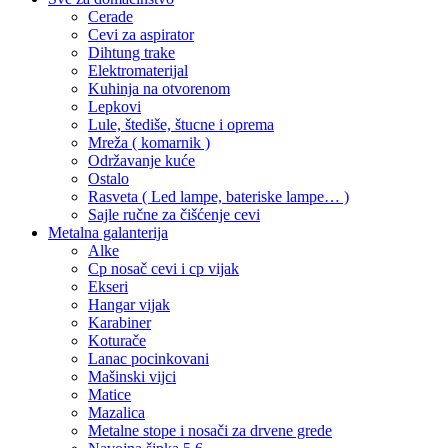
Cerade
Cevi za aspirator
Dihtung trake
Elektromaterijal
Kuhinja na otvorenom
Lepkovi
Lule, štediše, štucne i oprema
Mreža ( komarnik )
Održavanje kuće
Ostalo
Rasveta ( Led lampe, bateriske lampe… )
Sajle ručne za čišćenje cevi
Metalna galanterija
Alke
Cp nosač cevi i cp vijak
Ekseri
Hangar vijak
Karabiner
Koturače
Lanac pocinkovani
Mašinski vijci
Matice
Mazalica
Metalne stope i nosači za drvene grede