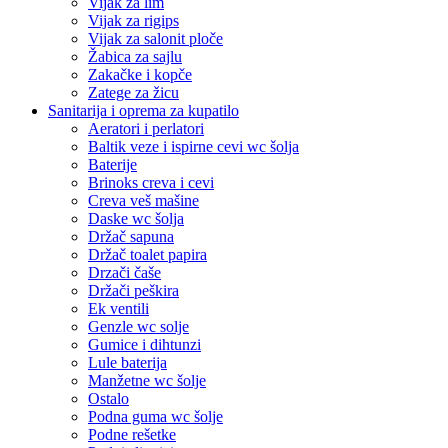
Vijak za lim
Vijak za rigips
Vijak za salonit ploče
Žabica za sajlu
Zakačke i kopče
Zatege za žicu
Sanitarija i oprema za kupatilo
Aeratori i perlatori
Baltik veze i ispirne cevi wc šolja
Baterije
Brinoks creva i cevi
Creva veš mašine
Daske wc šolja
Držač sapuna
Držač toalet papira
Drzači čaše
Držači peškira
Ek ventili
Genzle wc solje
Gumice i dihtunzi
Lule baterija
Manžetne wc šolje
Ostalo
Podna guma wc šolje
Podne rešetke