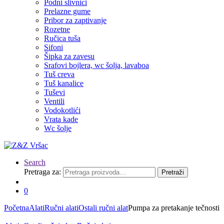
Podni slivnici
Prelazne gume
Pribor za zaptivanje
Rozetne
Ručica tuša
Sifoni
Šipka za zavesu
Srafovi bojlera, wc šolja, lavaboa
Tuš creva
Tuš kanalice
Tuševi
Ventili
Vodokotlići
Vrata kade
Wc šolje
Search
Pretraga za:
Pretraži
0
Početna
Alati
Ručni alati
Ostali ručni alat
Pumpa za pretakanje tečnosti