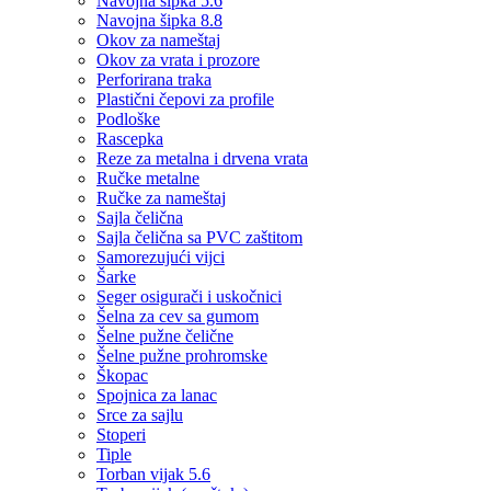
Navojna šipka 5.6
Navojna šipka 8.8
Okov za nameštaj
Okov za vrata i prozore
Perforirana traka
Plastični čepovi za profile
Podloške
Rascepka
Reze za metalna i drvena vrata
Ručke metalne
Ručke za nameštaj
Sajla čelična
Sajla čelična sa PVC zaštitom
Samorezujući vijci
Šarke
Seger osigurači i uskočnici
Šelna za cev sa gumom
Šelne pužne čelične
Šelne pužne prohromske
Škopac
Spojnica za lanac
Srce za sajlu
Stoperi
Tiple
Torban vijak 5.6