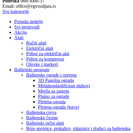
Podrška
066/3000-37
Email: office@egvozdjara.rs
Sve kategorije
Ponuda nedelje
Svi proizvodi
Akcija
Alati
Ručni alati
Električni alati
Pribor za električni alat
Pribor za kompresor
Olovke i markeri
Baštenski program
Baštenske ograde i oprema
3D Panelna ograda
Metalnoplastificiran stubovi
Mreža za zasenu
Platno za ograde
Pletena ograda
Pletena ograda (trava)
Baštenska creva
Baštenske česme
Baštenski ručni alati
Brze spojnice, prskalice, mlaznice i dodaci za baštenska