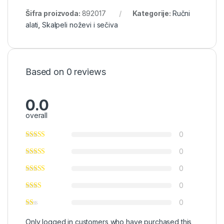
Šifra proizvoda:
892017
Kategorije:
Ručni
alati
,
Skalpeli noževi i sečiva
Based on 0 reviews
0.0
overall
0
0
0
0
0
Only logged in customers who have purchased this