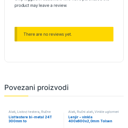
product may leave a review.
There are no reviews yet.
Povezani proizvodi
Alati
,
Listovi testera
,
Ručne
Alati
,
Ručni alati
,
Vinkle uglomeri
testere
,
Ručni alati
lenjiri
List testere bi-metal 24T
Lenjir – vinkla
300mm to
400x600x2,0mm Tolsen
(35043)