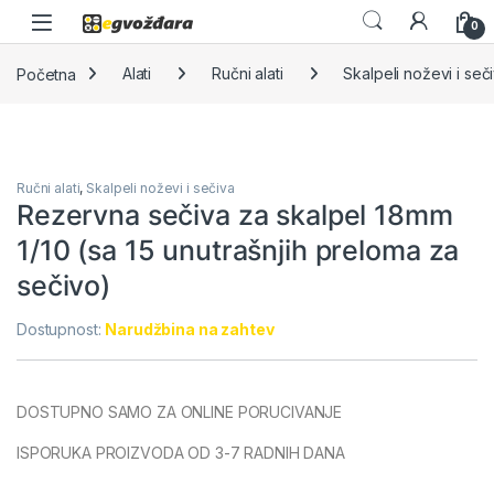
Skip to navigation
Skip to content
0
Početna
Alati
Ručni alati
Skalpeli noževi i seč
Ručni alati
,
Skalpeli noževi i sečiva
Rezervna sečiva za skalpel 18mm
1/10 (sa 15 unutrašnjih preloma za
sečivo)
Dostupnost:
Narudžbina na zahtev
DOSTUPNO SAMO ZA ONLINE PORUCIVANJE
ISPORUKA PROIZVODA OD 3-7 RADNIH DANA