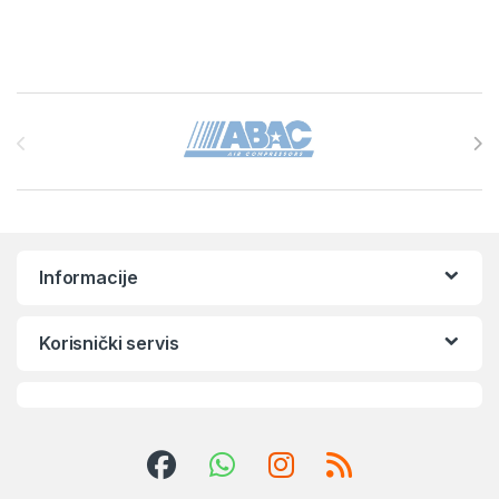
Brands Carousel
Informacije
Korisnički servis