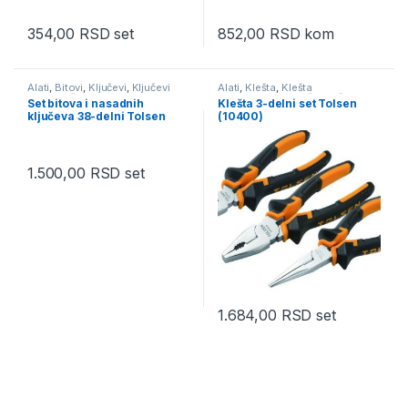
354,00
RSD
set
852,00
RSD
kom
Alati
,
Bitovi
,
Ključevi
,
Ključevi
Alati
,
Klešta
,
Klešta
razni
,
Ručni alati
kombinovana
,
Klešta sečice
,
Set bitova i nasadnih
Klešta 3-delni set Tolsen
Klešta špicasta
,
Ručni alati
ključeva 38-delni Tolsen
(10400)
(20035)
1.500,00
RSD
set
1.684,00
RSD
set