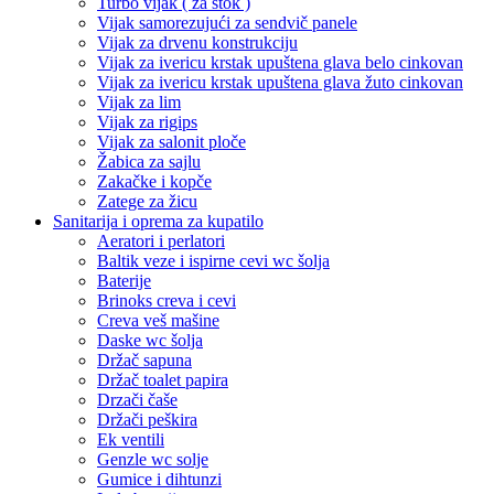
Turbo vijak ( za štok )
Vijak samorezujući za sendvič panele
Vijak za drvenu konstrukciju
Vijak za ivericu krstak upuštena glava belo cinkovan
Vijak za ivericu krstak upuštena glava žuto cinkovan
Vijak za lim
Vijak za rigips
Vijak za salonit ploče
Žabica za sajlu
Zakačke i kopče
Zatege za žicu
Sanitarija i oprema za kupatilo
Aeratori i perlatori
Baltik veze i ispirne cevi wc šolja
Baterije
Brinoks creva i cevi
Creva veš mašine
Daske wc šolja
Držač sapuna
Držač toalet papira
Drzači čaše
Držači peškira
Ek ventili
Genzle wc solje
Gumice i dihtunzi