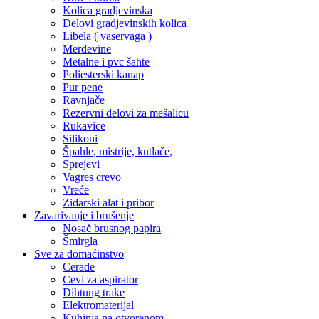
Kolica gradjevinska
Delovi gradjevinskih kolica
Libela ( vaservaga )
Merdevine
Metalne i pvc šahte
Poliesterski kanap
Pur pene
Ravnjače
Rezervni delovi za mešalicu
Rukavice
Silikoni
Špahle, mistrije, kutlače,
Sprejevi
Vagres crevo
Vreće
Zidarski alat i pribor
Zavarivanje i brušenje
Nosač brusnog papira
Šmirgla
Sve za domaćinstvo
Cerade
Cevi za aspirator
Dihtung trake
Elektromaterijal
Kuhinja na otvorenom