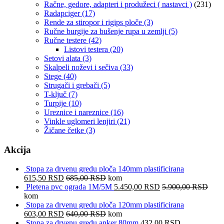
Račne, gedore, adapteri i produžeci ( nastavci )
(231)
Radapciger
(17)
Rende za stiropor i rigips ploče
(3)
Ručne burgije za bušenje rupa u zemlji
(5)
Ručne testere
(42)
Listovi testera
(20)
Setovi alata
(3)
Skalpeli noževi i sečiva
(33)
Stege
(40)
Strugači i grebači
(5)
T-ključ
(7)
Turpije
(10)
Ureznice i nareznice
(16)
Vinkle uglomeri lenjiri
(21)
Žičane četke
(3)
Akcija
Stopa za drvenu gredu ploča 140mm plastificirana
615,50
RSD
685,00
RSD
kom
Pletena pvc ograda 1M/5M
5.450,00
RSD
5.900,00
RSD
kom
Stopa za drvenu gredu ploča 120mm plastificirana
603,00
RSD
640,00
RSD
kom
Stopa za drvenu gredu anker 80mm
432,00
RSD