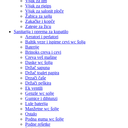
Vijak za lim
Vijak za rigips
Vijak za salonit ploče
Žabica za sajlu
Zakačke i kopče
Zatege za žicu
Sanitarija i oprema za kupatilo
Aeratori i perlatori
Baltik veze i ispirne cevi wc šolja
Baterije
Brinoks creva i cevi
Creva veš mašine
Daske wc šolja
Držač sapuna
Držač toalet papira
Drzači čaše
Držači peškira
Ek ventili
Genzle wc solje
Gumice i dihtunzi
Lule baterija
Manžetne wc šolje
Ostalo
Podna guma wc šolje
Podne rešetke