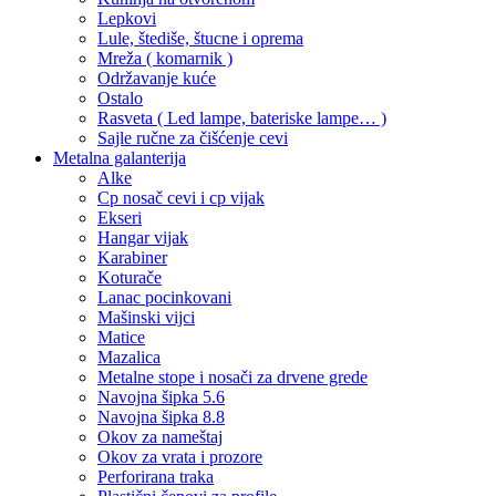
Lepkovi
Lule, štediše, štucne i oprema
Mreža ( komarnik )
Održavanje kuće
Ostalo
Rasveta ( Led lampe, bateriske lampe… )
Sajle ručne za čišćenje cevi
Metalna galanterija
Alke
Cp nosač cevi i cp vijak
Ekseri
Hangar vijak
Karabiner
Koturače
Lanac pocinkovani
Mašinski vijci
Matice
Mazalica
Metalne stope i nosači za drvene grede
Navojna šipka 5.6
Navojna šipka 8.8
Okov za nameštaj
Okov za vrata i prozore
Perforirana traka