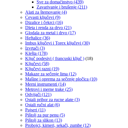
Sve za domaćinstvo
(439)
Zavarivanje i brušenje
(211)
Alati za štemovanje
(4)
Cevasti ključevi
(9)
Dizalice i čekrci
(16)
Dleta i renda za drvo
(21)
Glodala za metal i drvo
(17)
Heftalice
(36)
Imbus ključevi i Torex ključevi
(30)
Izvrtači
(3)
Klešta
(178)
Ključ podesivi ( francuski ključ )
(18)
Ključevi
(58)
Ključevi razni
(19)
Makaze za sečenje lima
(12)
Mašine i oprema za sečenje pločica
(10)
Merni instrumenti
(14)
Metrovi i merne trake
(25)
Odvijači
(121)
Ostali pribor za rucne alate
(3)
Ostali ručni alat
(6)
Pajseri
(11)
Pištolj za pur penu
(5)
Pištolj za slikon
(13)
Probojci, kirneri, sekači, zumbe
(12)