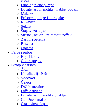
creva
Dihtung ručne pumpe
Lopate, ašovi, motike, grablje, budaci
Makaze
Pribor za pumpe i hidropake
Rukavice
Sekire
Štapovi za biljke
Strune ( najlon ) za trimer i noževi
Zaštitna oprema
Rasveta
Oprema
Farbe i pribor
Boje i lakovi
Color sprejevi
Gradjevinarstvo
Žica
Kanalizacija Peštan
Vodovod
Čekići
Držale metalne
Držale drvene
Lopate, ašovi, motike, grablje,
Garažne kanalice
Građevinski lepak