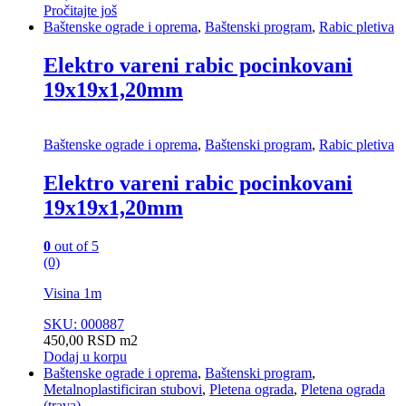
Pročitajte još
Baštenske ograde i oprema
,
Baštenski program
,
Rabic pletiva
Elektro vareni rabic pocinkovani
19x19x1,20mm
Baštenske ograde i oprema
,
Baštenski program
,
Rabic pletiva
Elektro vareni rabic pocinkovani
19x19x1,20mm
0
out of 5
(0)
Visina 1m
SKU: 000887
450,00
RSD
m2
Dodaj u korpu
Baštenske ograde i oprema
,
Baštenski program
,
Metalnoplastificiran stubovi
,
Pletena ograda
,
Pletena ograda
(trava)