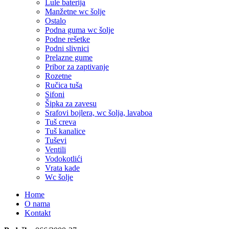
Lule baterija
Manžetne wc šolje
Ostalo
Podna guma wc šolje
Podne rešetke
Podni slivnici
Prelazne gume
Pribor za zaptivanje
Rozetne
Ručica tuša
Sifoni
Šipka za zavesu
Srafovi bojlera, wc šolja, lavaboa
Tuš creva
Tuš kanalice
Tuševi
Ventili
Vodokotlići
Vrata kade
Wc šolje
Home
O nama
Kontakt