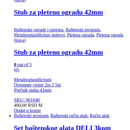
Stub za pletenu ogradu 42mm
Baštenske ograde i oprema
,
Baštenski program
,
Metalnoplastificiran stubovi
,
Pletena ograda
,
Pletena ograda
(trava)
Stub za pletenu ogradu 42mm
0
out of 5
(0)
Metalnoplastificirani
Dostupne visine 2m 2,5m
Prečnik stuba 42mm
SKU: 001040
400,00
RSD
M
Dodaj u korpu
Baštenski program
,
Baštenski ručni alati
,
Ručni alati
Set baštenskog alata DELI 3kom