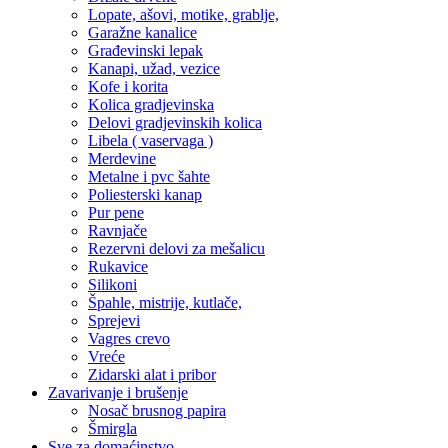
Lopate, ašovi, motike, grablje,
Garažne kanalice
Građevinski lepak
Kanapi, užad, vezice
Kofe i korita
Kolica gradjevinska
Delovi gradjevinskih kolica
Libela ( vaservaga )
Merdevine
Metalne i pvc šahte
Poliesterski kanap
Pur pene
Ravnjače
Rezervni delovi za mešalicu
Rukavice
Silikoni
Špahle, mistrije, kutlače,
Sprejevi
Vagres crevo
Vreće
Zidarski alat i pribor
Zavarivanje i brušenje
Nosač brusnog papira
Šmirgla
Sve za domaćinstvo