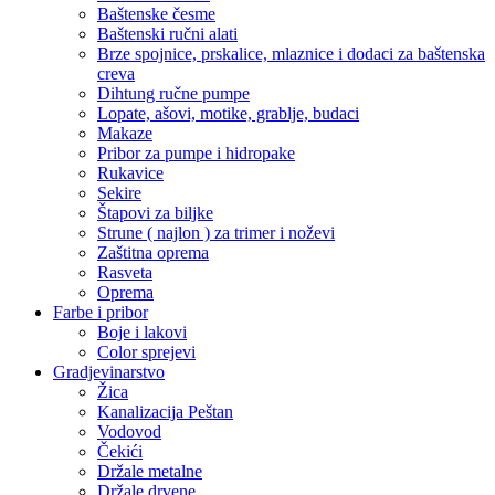
Baštenske česme
Baštenski ručni alati
Brze spojnice, prskalice, mlaznice i dodaci za baštenska
creva
Dihtung ručne pumpe
Lopate, ašovi, motike, grablje, budaci
Makaze
Pribor za pumpe i hidropake
Rukavice
Sekire
Štapovi za biljke
Strune ( najlon ) za trimer i noževi
Zaštitna oprema
Rasveta
Oprema
Farbe i pribor
Boje i lakovi
Color sprejevi
Gradjevinarstvo
Žica
Kanalizacija Peštan
Vodovod
Čekići
Držale metalne
Držale drvene