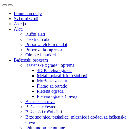
Ponuda nedelje
Svi proizvodi
Akcija
Alati
Ručni alati
Električni alati
Pribor za električni alat
Pribor za kompresor
Olovke i markeri
Baštenski program
Baštenske ograde i oprema
3D Panelna ograda
Metalnoplastificiran stubovi
Mreža za zasenu
Platno za ograde
Pletena ograda
Pletena ograda (trava)
Baštenska creva
Baštenske česme
Baštenski ručni alati
Brze spojnice, prskalice, mlaznice i dodaci za baštenska
creva
Dihtung ručne pumpe