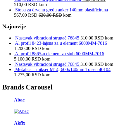
510,00
RSD
kom
Stopa za drvenu gredu anker 140mm plastificirana
567,00
RSD
630,00
RSD
kom
Najnovije
Nastavak vibracioni strugač 76845
310,00
RSD
kom
Al profil 8423-lajsna za u element 6000MM-7016
1.200,00
RSD
kom
Al profil 8865-u element za stub 6000MM-7016
5.100,00
RSD
kom
Nastavak vibracioni strugač 76845
310,00
RSD
kom
Mešalica – mikser M14; 600x140mm Tolsen 40104
1.275,00
RSD
kom
Brands Carousel
Abac
Akfix