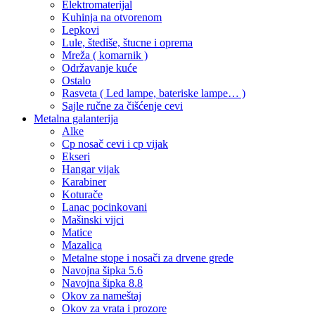
Elektromaterijal
Kuhinja na otvorenom
Lepkovi
Lule, štediše, štucne i oprema
Mreža ( komarnik )
Održavanje kuće
Ostalo
Rasveta ( Led lampe, bateriske lampe… )
Sajle ručne za čišćenje cevi
Metalna galanterija
Alke
Cp nosač cevi i cp vijak
Ekseri
Hangar vijak
Karabiner
Koturače
Lanac pocinkovani
Mašinski vijci
Matice
Mazalica
Metalne stope i nosači za drvene grede
Navojna šipka 5.6
Navojna šipka 8.8
Okov za nameštaj
Okov za vrata i prozore