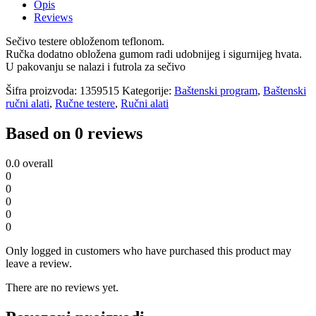
Opis
Reviews
Sečivo testere obloženom teflonom.
Ručka dodatno obložena gumom radi udobnijeg i sigurnijeg hvata.
U pakovanju se nalazi i futrola za sečivo
Šifra proizvoda:
1359515
Kategorije:
Baštenski program
,
Baštenski
ručni alati
,
Ručne testere
,
Ručni alati
Based on 0 reviews
0.0
overall
0
0
0
0
0
Only logged in customers who have purchased this product may
leave a review.
There are no reviews yet.