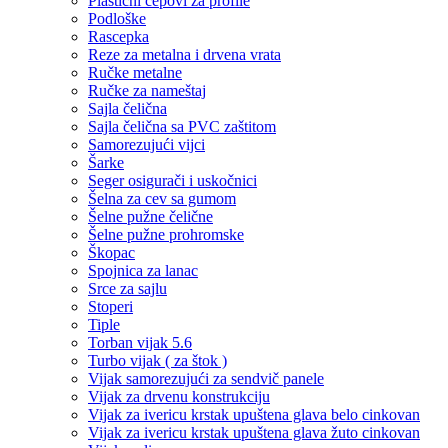
Plastični čepovi za profile
Podloške
Rascepka
Reze za metalna i drvena vrata
Ručke metalne
Ručke za nameštaj
Sajla čelična
Sajla čelična sa PVC zaštitom
Samorezujući vijci
Šarke
Seger osigurači i uskočnici
Šelna za cev sa gumom
Šelne pužne čelične
Šelne pužne prohromske
Škopac
Spojnica za lanac
Srce za sajlu
Stoperi
Tiple
Torban vijak 5.6
Turbo vijak ( za štok )
Vijak samorezujući za sendvič panele
Vijak za drvenu konstrukciju
Vijak za ivericu krstak upuštena glava belo cinkovan
Vijak za ivericu krstak upuštena glava žuto cinkovan