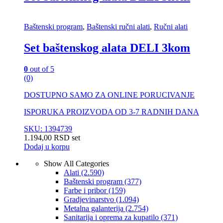
Baštenski program
,
Baštenski ručni alati
,
Ručni alati
Set baštenskog alata DELI 3kom
0
out of 5
(0)
DOSTUPNO SAMO ZA ONLINE PORUCIVANJE
ISPORUKA PROIZVODA OD 3-7 RADNIH DANA
SKU: 1394739
1.194,00
RSD
set
Dodaj u korpu
Show All Categories
Alati
(2.590)
Baštenski program
(377)
Farbe i pribor
(159)
Gradjevinarstvo
(1.094)
Metalna galanterija
(2.754)
Sanitarija i oprema za kupatilo
(371)