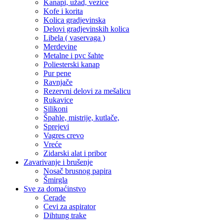
Kanapi, užad, vezice
Kofe i korita
Kolica gradjevinska
Delovi gradjevinskih kolica
Libela ( vaservaga )
Merdevine
Metalne i pvc šahte
Poliesterski kanap
Pur pene
Ravnjače
Rezervni delovi za mešalicu
Rukavice
Silikoni
Špahle, mistrije, kutlače,
Sprejevi
Vagres crevo
Vreće
Zidarski alat i pribor
Zavarivanje i brušenje
Nosač brusnog papira
Šmirgla
Sve za domaćinstvo
Cerade
Cevi za aspirator
Dihtung trake