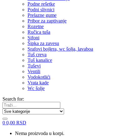
Podne rešetke
Podni slivnici
Prelazne gume
Pribor za zaptivanje
Rozetne
Ručica tuša
Sifoni
Šipka za zavesu
Srafovi bojlera, wc šolja, lavaboa
Tuš creva
Tuš kanalice
Tuševi
Ventili
Vodokotlići
Vrata kade
Wc šolje
Search for:
0
0,00
RSD
Nema proizvoda u korpi.