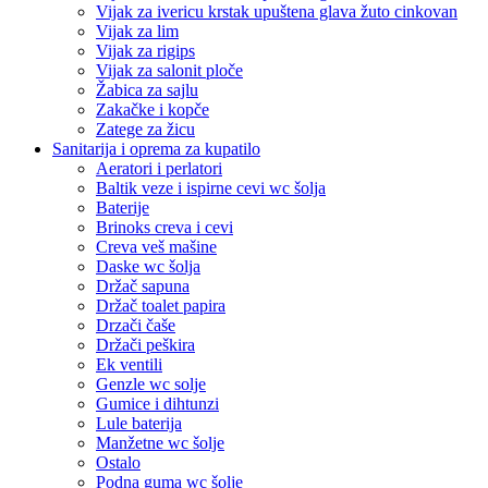
Vijak za ivericu krstak upuštena glava žuto cinkovan
Vijak za lim
Vijak za rigips
Vijak za salonit ploče
Žabica za sajlu
Zakačke i kopče
Zatege za žicu
Sanitarija i oprema za kupatilo
Aeratori i perlatori
Baltik veze i ispirne cevi wc šolja
Baterije
Brinoks creva i cevi
Creva veš mašine
Daske wc šolja
Držač sapuna
Držač toalet papira
Drzači čaše
Držači peškira
Ek ventili
Genzle wc solje
Gumice i dihtunzi
Lule baterija
Manžetne wc šolje
Ostalo
Podna guma wc šolje