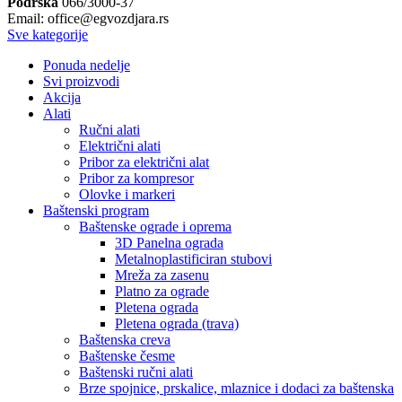
Podrška
066/3000-37
Email: office@egvozdjara.rs
Sve kategorije
Ponuda nedelje
Svi proizvodi
Akcija
Alati
Ručni alati
Električni alati
Pribor za električni alat
Pribor za kompresor
Olovke i markeri
Baštenski program
Baštenske ograde i oprema
3D Panelna ograda
Metalnoplastificiran stubovi
Mreža za zasenu
Platno za ograde
Pletena ograda
Pletena ograda (trava)
Baštenska creva
Baštenske česme
Baštenski ručni alati
Brze spojnice, prskalice, mlaznice i dodaci za baštenska