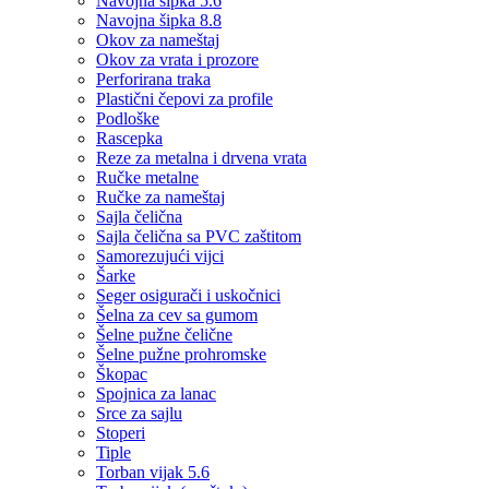
Navojna šipka 5.6
Navojna šipka 8.8
Okov za nameštaj
Okov za vrata i prozore
Perforirana traka
Plastični čepovi za profile
Podloške
Rascepka
Reze za metalna i drvena vrata
Ručke metalne
Ručke za nameštaj
Sajla čelična
Sajla čelična sa PVC zaštitom
Samorezujući vijci
Šarke
Seger osigurači i uskočnici
Šelna za cev sa gumom
Šelne pužne čelične
Šelne pužne prohromske
Škopac
Spojnica za lanac
Srce za sajlu
Stoperi
Tiple
Torban vijak 5.6