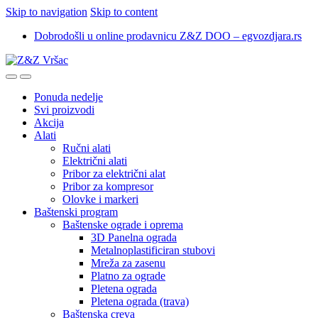
Skip to navigation
Skip to content
Dobrodošli u online prodavnicu Z&Z DOO – egvozdjara.rs
Ponuda nedelje
Svi proizvodi
Akcija
Alati
Ručni alati
Električni alati
Pribor za električni alat
Pribor za kompresor
Olovke i markeri
Baštenski program
Baštenske ograde i oprema
3D Panelna ograda
Metalnoplastificiran stubovi
Mreža za zasenu
Platno za ograde
Pletena ograda
Pletena ograda (trava)
Baštenska creva