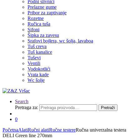
Podni slivnici
Prelazne gume
Pribor za zaptivanje
Rozetne
Ručica tuša
Sifoni
Šipka za zavesu
Srafovi bojlera, wc šolja, lavaboa
Tuš creva
Tuš kanalice
Tuševi
Ventili
Vodokotlići
Vrata kade
Wc šolje
Search
Pretraga za:
Pretraži
0
Početna
Alati
Ručni alati
Ručne testere
Ručna univerzalna testera
DELI Green line 270mm