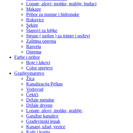
Lopate, ašovi, motike, grablje, budaci
Makaze
Pribor za pumpe i hidropake
Rukavice
Sekire
Štapovi za biljke
Strune ( najlon ) za trimer i noževi
Zaštitna oprema
Rasveta
Oprema
Farbe i pribor
Boje i lakovi
Color sprejevi
Gradjevinarstvo
Žica
Kanalizacija Peštan
Vodovod
Čekići
Držale metalne
Držale drvene
Lopate, ašovi, motike, grablje,
Garažne kanalice
Građevinski lepak
Kanapi, užad, vezice
Kofe i korita