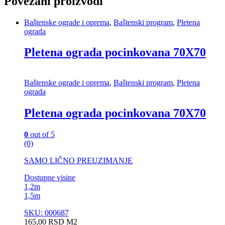
Povezani proizvodi
Baštenske ograde i oprema
,
Baštenski program
,
Pletena
ograda
Pletena ograda pocinkovana 70X70
Baštenske ograde i oprema
,
Baštenski program
,
Pletena
ograda
Pletena ograda pocinkovana 70X70
0
out of 5
(0)
SAMO LIČNO PREUZIMANJE
Dostupne visine
1,2m
1,5m
SKU: 000687
165,00
RSD
M2