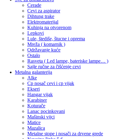
Cerade
Cevi za aspirator
Dihtung trake
Elektromaterijal
Kuhinja na otvorenom
Lepkovi
Lule, štediše, štucne i oprema
Mreža ( komarnik )
Održavanje kuće
Ostalo
Rasveta ( Led lampe, bateriske lampe… )
Sajle ručne za čišćenje cevi
Metalna galanterija
Alke
Cp nosač cevi i cp vijak
Ekseri
Hangar vijak
Karabiner
Koturače
Lanac pocinkovani
Mašinski vijci
Matice
Mazalica
Metalne stope i nosači za drvene grede