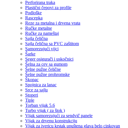
Perforirana traka
Plastični čepovi za profile
Podloške
Rascepka
Reze za metalna i drvena vrata
Ručke metalne
Ručke za nameštaj
Sajla čelična
Sajla čelična sa PVC zaštitom
Samorezujući vijci
Šarke
Seger osigurači i uskočnici
Šelna za cev sa gumom
Šelne pužne čelične
Šelne pužne prohromske
Škopac
Spojnica za lanac
Srce za sajlu
Stoperi
Tiple
Torban vijak 5.6
Turbo vijak ( za štok )
Vijak samorezujući za sendvič panele
Vijak za drvenu konstrukciju
Vijak za ivericu krstak upuštena glava belo cinkovan