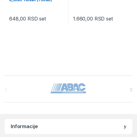
648,00
RSD
set
1.660,00
RSD
set
Brands Carousel
Informacije