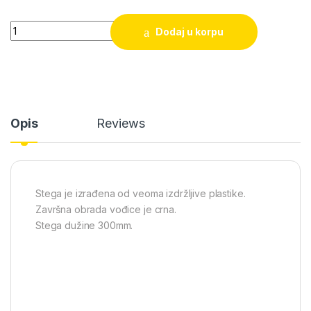
Stega brza jednoručna DELI 300mm quantity
Dodaj u korpu
Opis
Reviews
Stega je izrađena od veoma izdržljive plastike.
Završna obrada vođice je crna.
Stega dužine 300mm.