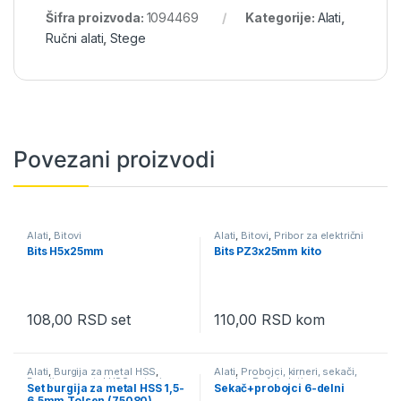
Šifra proizvoda:
1094469
Kategorije:
Alati
,
Ručni alati
,
Stege
Povezani proizvodi
Alati
,
Bitovi
Alati
,
Bitovi
,
Pribor za električni
alat
Bits H5x25mm
Bits PZ3x25mm kito
108,00
RSD
set
110,00
RSD
kom
Alati
,
Burgija za metal HSS
,
Alati
,
Probojci, kirneri, sekači,
Burgija za metal HSS setovi
,
zumbe
,
Ručni alati
Set burgija za metal HSS 1,5-
Sekač+probojci 6-delni
Pribor za električni alat
6,5mm Tolsen (75080)