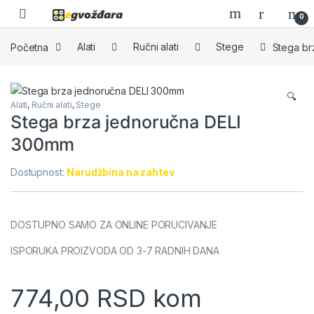
Skip to navigation
Skip to content
0
Početna
Alati
Ručni alati
Stege
Stega br
🔍
Alati
,
Ručni alati
,
Stege
Stega brza jednoručna DELI
300mm
Dostupnost:
Narudžbina na zahtev
DOSTUPNO SAMO ZA ONLINE PORUCIVANJE
ISPORUKA PROIZVODA OD 3-7 RADNIH DANA
774,00
RSD
kom