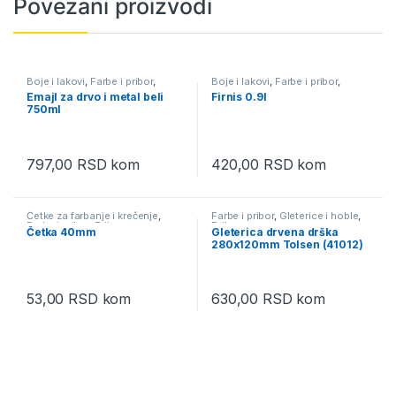
Povezani proizvodi
Boje i lakovi
,
Farbe i pribor
,
Boje i lakovi
,
Farbe i pribor
,
Završne boje za metal i drvo
Premazi za metal i drvo
Emajl za drvo i metal beli
Firnis 0.9l
750ml
797,00
RSD
kom
420,00
RSD
kom
Četke za farbanje i krečenje
,
Farbe i pribor
,
Gleterice i hoble
,
Farbe i pribor
,
Pribor
Pribor
Četka 40mm
Gleterica drvena drška
280x120mm Tolsen (41012)
53,00
RSD
kom
630,00
RSD
kom