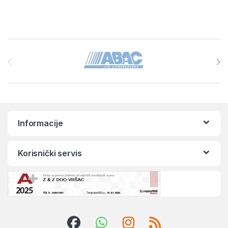
Brands Carousel
Informacije
Korisnički servis