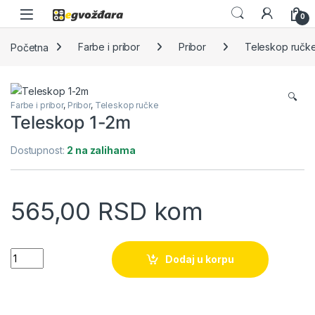
Skip to navigation
Skip to content
0
Početna
Farbe i pribor
Pribor
Teleskop ručk
🔍
Farbe i pribor
,
Pribor
,
Teleskop ručke
Teleskop 1-2m
Dostupnost:
2 na zalihama
565,00
RSD
kom
Teleskop 1-2m quantity
Dodaj u korpu