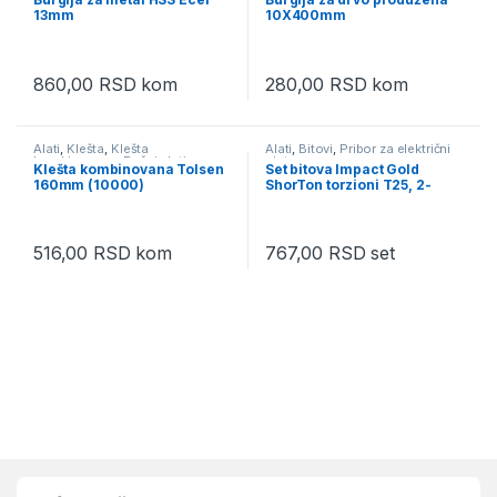
Pribor za električni alat
13mm
10X400mm
860,00
RSD
kom
280,00
RSD
kom
Alati
,
Klešta
,
Klešta
Alati
,
Bitovi
,
Pribor za električni
kombinovana
,
Ručni alati
alat
Klešta kombinovana Tolsen
Set bitova Impact Gold
160mm (10000)
ShorTon torzioni T25, 2-
delni, Makita B-42276
516,00
RSD
kom
767,00
RSD
set
Brands Carousel