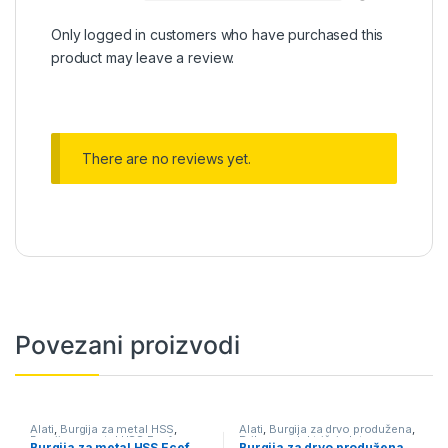
Only logged in customers who have purchased this
product may leave a review.
There are no reviews yet.
Povezani proizvodi
Alati
,
Burgija za metal HSS
,
Alati
,
Burgija za drvo produžena
,
Burgija za metal HSS Ecef
,
Pribor za električni alat
Burgija za metal HSS Ecef
Burgija za drvo produžena