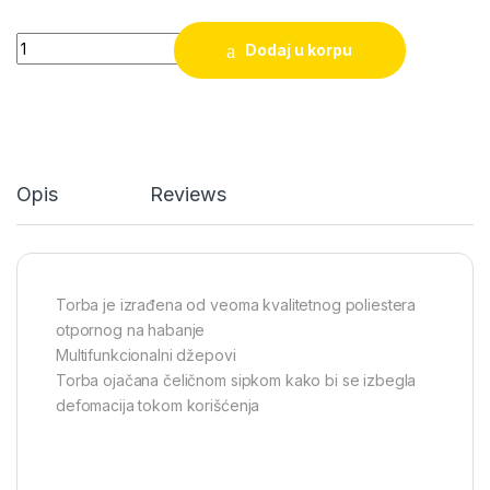
Torba za alat Standard DELI 310mm quantity
Dodaj u korpu
Opis
Reviews
Torba je izrađena od veoma kvalitetnog poliestera
otpornog na habanje
Multifunkcionalni džepovi
Torba ojačana čeličnom sipkom kako bi se izbegla
defomacija tokom korišćenja