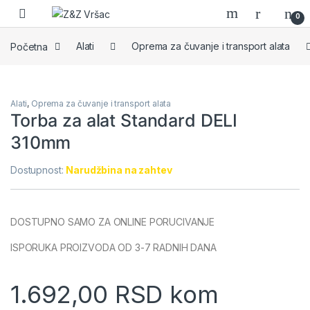
Skip to navigation
Skip to content
0
Početna
Alati
Oprema za čuvanje i transport alata
Alati
,
Oprema za čuvanje i transport alata
Torba za alat Standard DELI
310mm
Dostupnost:
Narudžbina na zahtev
DOSTUPNO SAMO ZA ONLINE PORUCIVANJE
ISPORUKA PROIZVODA OD 3-7 RADNIH DANA
1.692,00
RSD
kom