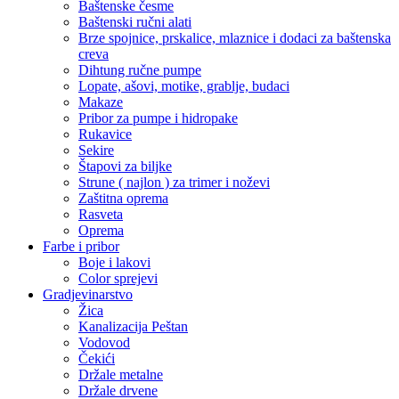
Baštenske česme
Baštenski ručni alati
Brze spojnice, prskalice, mlaznice i dodaci za baštenska
creva
Dihtung ručne pumpe
Lopate, ašovi, motike, grablje, budaci
Makaze
Pribor za pumpe i hidropake
Rukavice
Sekire
Štapovi za biljke
Strune ( najlon ) za trimer i noževi
Zaštitna oprema
Rasveta
Oprema
Farbe i pribor
Boje i lakovi
Color sprejevi
Gradjevinarstvo
Žica
Kanalizacija Peštan
Vodovod
Čekići
Držale metalne
Držale drvene