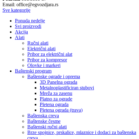
Email: office@egvozdjara.rs
Sve kategorije
Ponuda nedelje
Svi proizvodi
Akcija
Alati
Ručni alati
Električni alati
Pribor za električni alat
Pribor za kompresor
Olovke i markeri
Baštenski program
Baštenske ograde i oprema
3D Panelna ograda
Metalnoplastificiran stubovi
Mreža za zasenu
Platno za ograde
Pletena ograda
Pletena ograda (trava)
Baštenska creva
Baštenske česme
Baštenski ručni alati
Brze spojnice, prskalice, mlaznice i dodaci za baštenska
creva