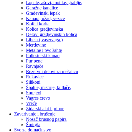
Lopate, ašovi, motike, grablje,
Garažne kanalice
Građevinski lepak
Kanapi, užad, vezice
Kofe i korita
Kolica gradjevinska
Delovi gradjevinskih kolica
Libela ( vaservaga )
Merdevine
Metalne i pvc šahte
Poliesterski kanap
Pur pene
Ravnjače
Rezervni delovi za mešalicu
Rukavice
Silikoni
Špahle, mistrije, kutlače,
Sprejevi
Vagres crevo
Vreće
Zidarski alat i pribor
Zavarivanje i brušenje
Nosač brusnog papira
Šmirgla
Sve za domaćinstvo