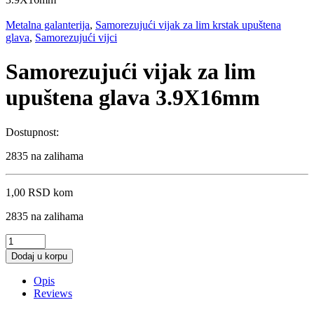
Metalna galanterija
,
Samorezujući vijak za lim krstak upuštena
glava
,
Samorezujući vijci
Samorezujući vijak za lim
upuštena glava 3.9X16mm
Dostupnost:
2835 na zalihama
1,00
RSD
kom
2835 na zalihama
Samorezujući
vijak
Dodaj u korpu
za
lim
Opis
upuštena
Reviews
glava