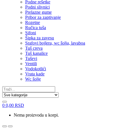
Podne rešetke
Podni slivnici
Prelazne gume
Pribor za zaptivanje
Rozetne
Ručica tuša
Sifoni
Šipka za zavesu
Srafovi bojlera, wc šolja, lavaboa
Tuš creva
Tuš kanalice
Tuševi
Ventili
Vodokotlići
Vrata kade
Wc šolje
Search
for:
0
0,00
RSD
Nema proizvoda u korpi.