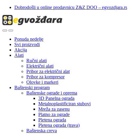
Skip
Skip
Dobrodošli u online prodavnicu Z&Z DOO – egvozdjara.rs
to
to
navigation
content
Ponuda nedelje
Svi proizvodi
Akcija
Alati
Ručni alati
Električni alati
Pribor za električni alat
Pribor za kompresor
Olovke i markeri
Baštenski program
Baštenske ograde i oprema
3D Panelna ograda
Metalnoplastificiran stubovi
Mreža za zasenu
Platno za ograde
Pletena ograda
Pletena ograda (trava)
Baštenska creva