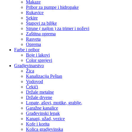
Makaze
Pribor za pumpe i hidropake
Rukavice
Sekire
Štapovi za biljke
Strune ( najlon ) za trimer i noževi
Zaštitna oprema
Rasveta
Oprema
Farbe i pribor
Boje i lakovi
Color sprejevi
Gradjevinarstvo
Žica
Kanalizacija Peštan
Vodovod
Čekići
Držale metalne
Držale drvene
Lopate, ašovi, motike, grablje,
Garažne kanalice
Građevinski lepak
Kanapi, užad, vezice
Kofe i korita
Kolica gradjevinska