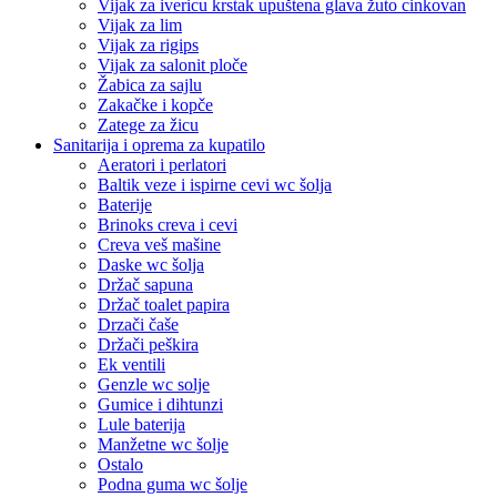
Vijak za ivericu krstak upuštena glava žuto cinkovan
Vijak za lim
Vijak za rigips
Vijak za salonit ploče
Žabica za sajlu
Zakačke i kopče
Zatege za žicu
Sanitarija i oprema za kupatilo
Aeratori i perlatori
Baltik veze i ispirne cevi wc šolja
Baterije
Brinoks creva i cevi
Creva veš mašine
Daske wc šolja
Držač sapuna
Držač toalet papira
Drzači čaše
Držači peškira
Ek ventili
Genzle wc solje
Gumice i dihtunzi
Lule baterija
Manžetne wc šolje
Ostalo
Podna guma wc šolje