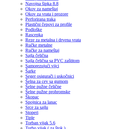
Navojna šipka 8.8
Okov za nameštaj
Okov za vrata i prozore
Perforirana traka
Plastični čepovi za profile
Podloške
Rascepka
Reze za metalna i drvena vrata
Ručke metalne
Ručke za nameštaj
Sajla čelična
Sajla čelična sa PVC zaštitom
Samorezujući vijci
Šarke
Seger osigurači i uskočnici
Šelna za cev sa gumom
Šelne pužne čelične
Šelne pužne prohromske
Škopac
Spojnica za lanac
Srce za sajlu
Stoperi
Tiple
Torban vijak 5.6
Turbo vijak ( za štok )