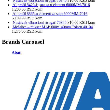
Nastavak vibracioni strugač 76845
310,00
RSD
kom
Al profil 8423-lajsna za u element 6000MM-7016
1.200,00
RSD
kom
Al profil 8865-u element za stub 6000MM-7016
5.100,00
RSD
kom
Nastavak vibracioni strugač 76845
310,00
RSD
kom
Mešalica – mikser M14; 600x140mm Tolsen 40104
1.275,00
RSD
kom
Brands Carousel
Abac