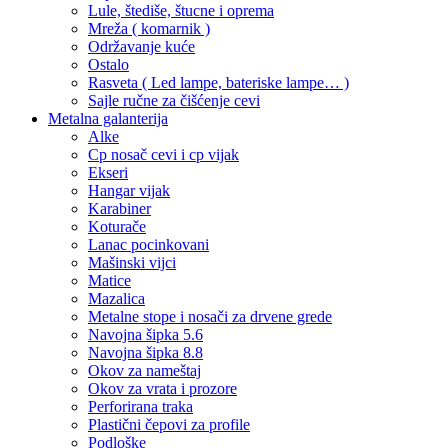
Lule, štediše, štucne i oprema
Mreža ( komarnik )
Održavanje kuće
Ostalo
Rasveta ( Led lampe, bateriske lampe… )
Sajle ručne za čišćenje cevi
Metalna galanterija
Alke
Cp nosač cevi i cp vijak
Ekseri
Hangar vijak
Karabiner
Koturače
Lanac pocinkovani
Mašinski vijci
Matice
Mazalica
Metalne stope i nosači za drvene grede
Navojna šipka 5.6
Navojna šipka 8.8
Okov za nameštaj
Okov za vrata i prozore
Perforirana traka
Plastični čepovi za profile
Podloške