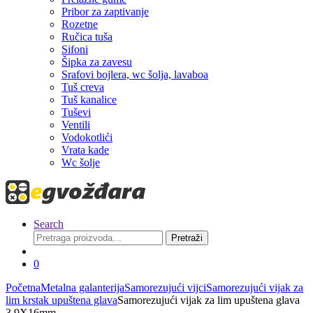
Pribor za zaptivanje
Rozetne
Ručica tuša
Sifoni
Šipka za zavesu
Srafovi bojlera, wc šolja, lavaboa
Tuš creva
Tuš kanalice
Tuševi
Ventili
Vodokotlići
Vrata kade
Wc šolje
Search
Pretraga
Pretraži
za:
0
Početna
Metalna galanterija
Samorezujući vijci
Samorezujući vijak za
lim krstak upuštena glava
Samorezujući vijak za lim upuštena glava
3.9X16mm