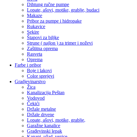
Dihtung ručne pumpe
Lopate, ašovi, motike, grablje, budaci
Makaze
Pribor za pumpe i hidropake
Rukavice
Sekire
Štapovi za biljke
Strune ( najlon ) za trimer i noževi
Zaštitna oprema
Rasveta
Oprema
Farbe i pribor
Boje i lakovi
Color sprejevi
Gradjevinarstvo
Žica
Kanalizacija Peštan
Vodovod
Čekići
Držale metalne
Držale drvene
Lopate, ašovi, motike, grablje,
Garažne kanalice
Građevinski lepak
Kanapi, užad, vezice