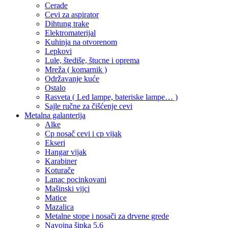
Cerade
Cevi za aspirator
Dihtung trake
Elektromaterijal
Kuhinja na otvorenom
Lepkovi
Lule, štediše, štucne i oprema
Mreža ( komarnik )
Održavanje kuće
Ostalo
Rasveta ( Led lampe, bateriske lampe… )
Sajle ručne za čišćenje cevi
Metalna galanterija
Alke
Cp nosač cevi i cp vijak
Ekseri
Hangar vijak
Karabiner
Koturače
Lanac pocinkovani
Mašinski vijci
Matice
Mazalica
Metalne stope i nosači za drvene grede
Navojna šipka 5.6