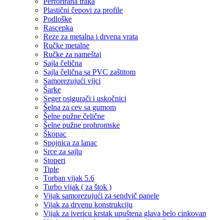
Perforirana traka
Plastični čepovi za profile
Podloške
Rascepka
Reze za metalna i drvena vrata
Ručke metalne
Ručke za nameštaj
Sajla čelična
Sajla čelična sa PVC zaštitom
Samorezujući vijci
Šarke
Seger osigurači i uskočnici
Šelna za cev sa gumom
Šelne pužne čelične
Šelne pužne prohromske
Škopac
Spojnica za lanac
Srce za sajlu
Stoperi
Tiple
Torban vijak 5.6
Turbo vijak ( za štok )
Vijak samorezujući za sendvič panele
Vijak za drvenu konstrukciju
Vijak za ivericu krstak upuštena glava belo cinkovan