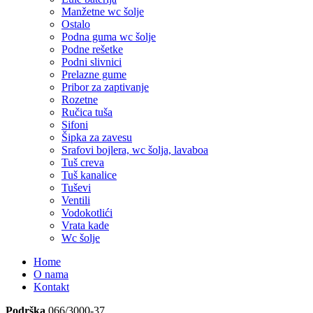
Manžetne wc šolje
Ostalo
Podna guma wc šolje
Podne rešetke
Podni slivnici
Prelazne gume
Pribor za zaptivanje
Rozetne
Ručica tuša
Sifoni
Šipka za zavesu
Srafovi bojlera, wc šolja, lavaboa
Tuš creva
Tuš kanalice
Tuševi
Ventili
Vodokotlići
Vrata kade
Wc šolje
Home
O nama
Kontakt
Podrška
066/3000-37