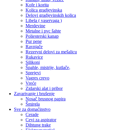
Kofe i korita
Kolica gradjevinska
Delovi gradjevinskih kolica
Libela ( vaservaga )
Merdevine
Metalne i pvc šahte
Poliesterski kanap
Pur pene
Ravnjače
Rezervni delovi za mešalicu
Rukavice
Silikoni
Špahle, mistrije, kutlače,
Sprejevi
Vagres crevo
Vreće
Zidarski alat i pribor
Zavarivanje i brušenje
Nosač brusnog papira
Šmirgla
Sve za domaćinstvo
Cerade
Cevi za aspirator
Dihtung trake