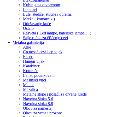
Elektromaterijal
Kuhinja na otvorenom
Lepkovi
Lule, štediše, štucne i oprema
Mreža ( komarnik )
Održavanje kuće
Ostalo
Rasveta ( Led lampe, bateriske lampe… )
Sajle ručne za čišćenje cevi
Metalna galanterija
Alke
Cp nosač cevi i cp vijak
Ekseri
Hangar vijak
Karabiner
Koturače
Lanac pocinkovani
Mašinski vijci
Matice
Mazalica
Metalne stope i nosači za drvene grede
Navojna šipka 5.6
Navojna šipka 8.8
Okov za nameštaj
Okov za vrata i prozore