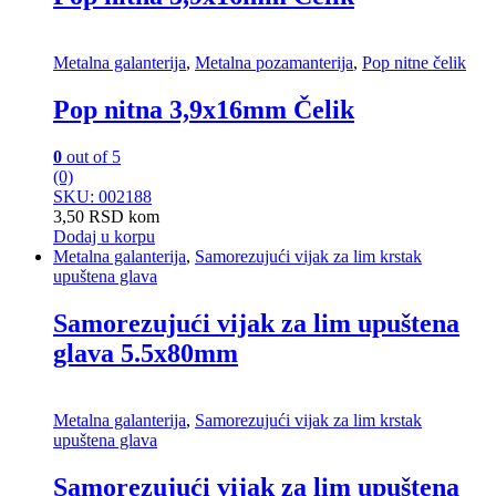
Metalna galanterija
,
Metalna pozamanterija
,
Pop nitne čelik
Pop nitna 3,9x16mm Čelik
0
out of 5
(0)
SKU: 002188
3,50
RSD
kom
Dodaj u korpu
Metalna galanterija
,
Samorezujući vijak za lim krstak
upuštena glava
Samorezujući vijak za lim upuštena
glava 5.5x80mm
Metalna galanterija
,
Samorezujući vijak za lim krstak
upuštena glava
Samorezujući vijak za lim upuštena