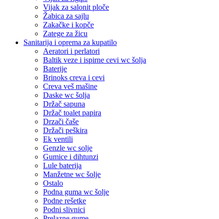
Vijak za salonit ploče
Žabica za sajlu
Zakačke i kopče
Zatege za žicu
Sanitarija i oprema za kupatilo
Aeratori i perlatori
Baltik veze i ispirne cevi wc šolja
Baterije
Brinoks creva i cevi
Creva veš mašine
Daske wc šolja
Držač sapuna
Držač toalet papira
Drzači čaše
Držači peškira
Ek ventili
Genzle wc solje
Gumice i dihtunzi
Lule baterija
Manžetne wc šolje
Ostalo
Podna guma wc šolje
Podne rešetke
Podni slivnici
Prelazne gume