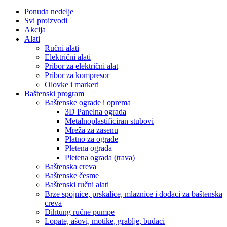
Ponuda nedelje
Svi proizvodi
Akcija
Alati
Ručni alati
Električni alati
Pribor za električni alat
Pribor za kompresor
Olovke i markeri
Baštenski program
Baštenske ograde i oprema
3D Panelna ograda
Metalnoplastificiran stubovi
Mreža za zasenu
Platno za ograde
Pletena ograda
Pletena ograda (trava)
Baštenska creva
Baštenske česme
Baštenski ručni alati
Brze spojnice, prskalice, mlaznice i dodaci za baštenska
creva
Dihtung ručne pumpe
Lopate, ašovi, motike, grablje, budaci