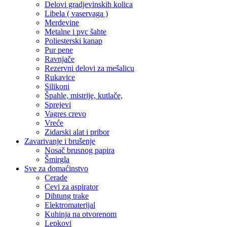
Delovi gradjevinskih kolica
Libela ( vaservaga )
Merdevine
Metalne i pvc šahte
Poliesterski kanap
Pur pene
Ravnjače
Rezervni delovi za mešalicu
Rukavice
Silikoni
Špahle, mistrije, kutlače,
Sprejevi
Vagres crevo
Vreće
Zidarski alat i pribor
Zavarivanje i brušenje
Nosač brusnog papira
Šmirgla
Sve za domaćinstvo
Cerade
Cevi za aspirator
Dihtung trake
Elektromaterijal
Kuhinja na otvorenom
Lepkovi