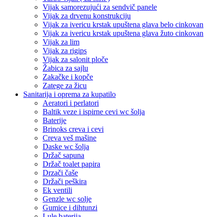
Vijak samorezujući za sendvič panele
Vijak za drvenu konstrukciju
Vijak za ivericu krstak upuštena glava belo cinkovan
Vijak za ivericu krstak upuštena glava žuto cinkovan
Vijak za lim
Vijak za rigips
Vijak za salonit ploče
Žabica za sajlu
Zakačke i kopče
Zatege za žicu
Sanitarija i oprema za kupatilo
Aeratori i perlatori
Baltik veze i ispirne cevi wc šolja
Baterije
Brinoks creva i cevi
Creva veš mašine
Daske wc šolja
Držač sapuna
Držač toalet papira
Drzači čaše
Držači peškira
Ek ventili
Genzle wc solje
Gumice i dihtunzi
Lule baterija