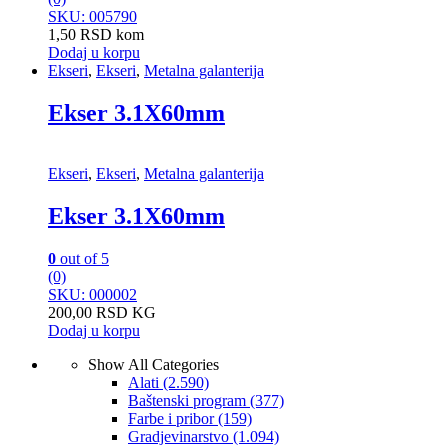
SKU: 005790
1,50
RSD
kom
Dodaj u korpu
Ekseri
,
Ekseri
,
Metalna galanterija
Ekser 3.1X60mm
Ekseri
,
Ekseri
,
Metalna galanterija
Ekser 3.1X60mm
0
out of 5
(0)
SKU: 000002
200,00
RSD
KG
Dodaj u korpu
Show All Categories
Alati
(2.590)
Baštenski program
(377)
Farbe i pribor
(159)
Gradjevinarstvo
(1.094)