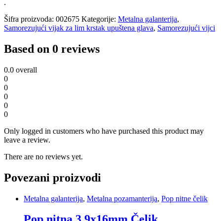
3.9X16mm
.
quantity
Šifra proizvoda:
002675
Kategorije:
Metalna galanterija
,
Samorezujući vijak za lim krstak upuštena glava
,
Samorezujući vijci
Based on 0 reviews
0.0
overall
0
0
0
0
0
Only logged in customers who have purchased this product may
leave a review.
There are no reviews yet.
Povezani proizvodi
Metalna galanterija
,
Metalna pozamanterija
,
Pop nitne čelik
Pop nitna 3,9x16mm Čelik