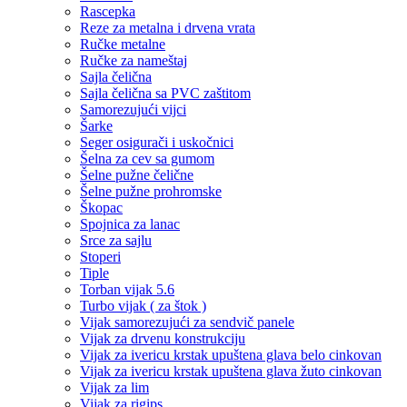
Rascepka
Reze za metalna i drvena vrata
Ručke metalne
Ručke za nameštaj
Sajla čelična
Sajla čelična sa PVC zaštitom
Samorezujući vijci
Šarke
Seger osigurači i uskočnici
Šelna za cev sa gumom
Šelne pužne čelične
Šelne pužne prohromske
Škopac
Spojnica za lanac
Srce za sajlu
Stoperi
Tiple
Torban vijak 5.6
Turbo vijak ( za štok )
Vijak samorezujući za sendvič panele
Vijak za drvenu konstrukciju
Vijak za ivericu krstak upuštena glava belo cinkovan
Vijak za ivericu krstak upuštena glava žuto cinkovan
Vijak za lim
Vijak za rigips