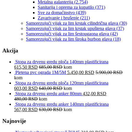
Metalna galanterija
(2.754)
Sanitarija i oprema za kupatilo
(371)
Sve za domaćinstvo
(439)
Zavarivanje i brušenje
(211)
Samorezujući vijak za lim krstak cilindrična glava
(30)
Samorezujući vijak za lim krstak upuštena glava
(37)
Samorezujući vijak za lim šestougaona glava
(42)
Samorezujući vijak za lim široka burbon glava
(18)
Akcija
Stopa za drvenu gredu ploča 140mm plastificirana
615,50
RSD
685,00
RSD
kom
Pletena pvc ograda 1M/5M
5.450,00
RSD
5.900,00
RSD
kom
Stopa za drvenu gredu ploča 120mm plastificirana
603,00
RSD
640,00
RSD
kom
Stopa za drvenu gredu anker 80mm
432,00
RSD
480,00
RSD
kom
Stopa za drvenu gredu anker 140mm plastificirana
567,00
RSD
630,00
RSD
kom
Najnovije