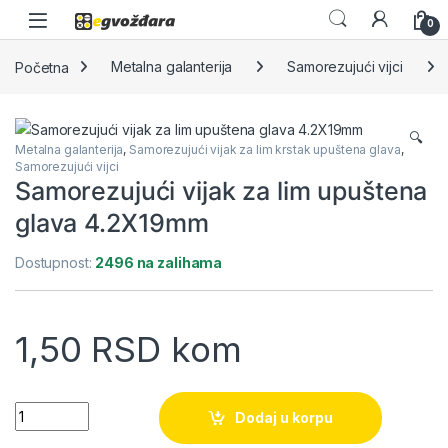
Skip to navigation
Skip to content
0
Početna
Metalna galanterija
Samorezujući vijci
🔍
Metalna galanterija
,
Samorezujući vijak za lim krstak upuštena glava
,
Samorezujući vijci
Samorezujući vijak za lim upuštena
glava 4.2X19mm
Dostupnost:
2496 na zalihama
1,50
RSD
kom
Samorezujući vijak za lim upuštena glava 4.2X19mm quantity
Dodaj u korpu