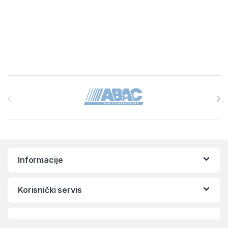
Brands Carousel
Informacije
Korisnički servis