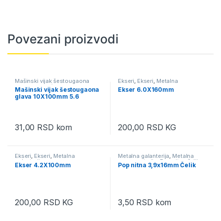
Povezani proizvodi
Mašinski vijak šestougaona
Ekseri
,
Ekseri
,
Metalna
glava 5.6
,
Mašinski vijci
,
Metalna
galanterija
Mašinski vijak šestougaona
Ekser 6.0X160mm
galanterija
glava 10X100mm 5.6
31,00
RSD
kom
200,00
RSD
KG
Ekseri
,
Ekseri
,
Metalna
Metalna galanterija
,
Metalna
galanterija
pozamanterija
,
Pop nitne čelik
Ekser 4.2X100mm
Pop nitna 3,9x16mm Čelik
200,00
RSD
KG
3,50
RSD
kom