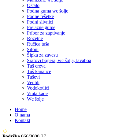
Ostalo
Podna guma wc šolje
Podne rešetke
Podni slivnici
Prelazne gume
Pribor za zaptivanje
Rozetne
Ručica tuša
Sifoni
Šipka za zavesu
Srafovi bojlera, wc šolja, lavaboa
Tuš creva
Tuš kanalice
Tuševi
Ventili
Vodokotlići
Vrata kade
Wc šolje
Home
O nama
Kontakt
Podrška
066/3000-37