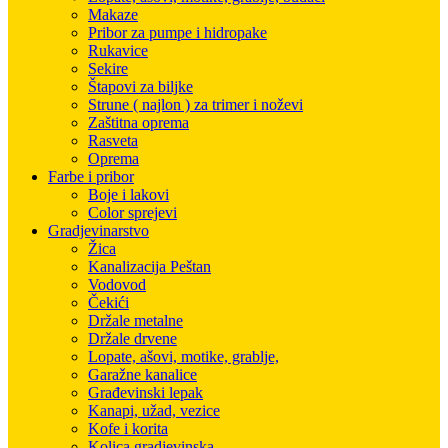
Makaze
Pribor za pumpe i hidropake
Rukavice
Sekire
Štapovi za biljke
Strune ( najlon ) za trimer i noževi
Zaštitna oprema
Rasveta
Oprema
Farbe i pribor
Boje i lakovi
Color sprejevi
Gradjevinarstvo
Žica
Kanalizacija Peštan
Vodovod
Čekići
Držale metalne
Držale drvene
Lopate, ašovi, motike, grablje,
Garažne kanalice
Građevinski lepak
Kanapi, užad, vezice
Kofe i korita
Kolica gradjevinska