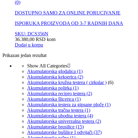
(0)
DOSTUPNO SAMO ZA ONLINE PORUCIVANJE
ISPORUKA PROIZVODA OD 3-7 RADNIH DANA
SKU: DCS356N
36.380,00
RSD
kom
Dodaj u korpu
Prikazan jedan rezultat
Show All Categories
Akumulatorska glodalica
(1)
Akumulatorska kekserica
(2)
Akumulatorska kružna testera ( cirkular )
(6)
Akumulatorska polirka
(1)
Akumulatorska recipro testera
(2)
Akumulatorska šlicerica
(1)
Akumulatorska testera za gipsane ploče
(1)
Akumulatorska tračna testera
(1)
Akumulatorska ubodna testera
(4)
Akumulatorska univerzalna testera
(2)
Akumulatorske brusilice
(15)
Akumulatorske bušilice I odvijači
(37)
Akumulatorske račne
(1)