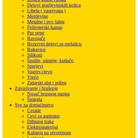
Delovi gradjevinskih kolica
Libela ( vaservaga )
Merdevine
Metalne i pvc šahte
Poliesterski kanap
Pur pene
Ravnjače
Rezervni delovi za mešalicu
Rukavice
Silikoni
Špahle, mistrije, kutlače,
Sprejevi
Vagres crevo
Vreće
Zidarski alat i pribor
Zavarivanje i brušenje
Nosač brusnog papira
Šmirgla
Sve za domaćinstvo
Cerade
Cevi za aspirator
Dihtung trake
Elektromaterijal
Kuhinja na otvorenom