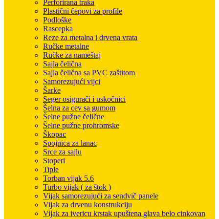
Perforirana traka
Plastični čepovi za profile
Podloške
Rascepka
Reze za metalna i drvena vrata
Ručke metalne
Ručke za nameštaj
Sajla čelična
Sajla čelična sa PVC zaštitom
Samorezujući vijci
Šarke
Seger osigurači i uskočnici
Šelna za cev sa gumom
Šelne pužne čelične
Šelne pužne prohromske
Škopac
Spojnica za lanac
Srce za sajlu
Stoperi
Tiple
Torban vijak 5.6
Turbo vijak ( za štok )
Vijak samorezujući za sendvič panele
Vijak za drvenu konstrukciju
Vijak za ivericu krstak upuštena glava belo cinkovan