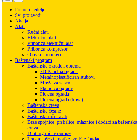
Ponuda nedelje
Svi proizvodi
Akcija
Alati
Ručni alati
Električni alati
Pribor za električni alat
Pribor za kompresor
Olovke i markeri
Baštenski program
Baštenske ograde i oprema
3D Panelna ograda
Metalnoplastificiran stubovi
Mreža za zasenu
Platno za ograde
Pletena ograda
Pletena ograda (trava)
Baštenska creva
Baštenske česme
Baštenski ručni alati
Brze spojnice, prskalice, mlaznice i dodaci za baštenska
creva
Dihtung ručne pumpe
Lopate, ašovi, motike, grablje, budaci