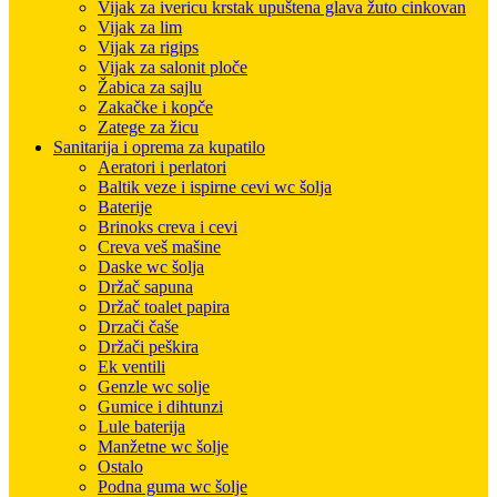
Vijak za ivericu krstak upuštena glava žuto cinkovan
Vijak za lim
Vijak za rigips
Vijak za salonit ploče
Žabica za sajlu
Zakačke i kopče
Zatege za žicu
Sanitarija i oprema za kupatilo
Aeratori i perlatori
Baltik veze i ispirne cevi wc šolja
Baterije
Brinoks creva i cevi
Creva veš mašine
Daske wc šolja
Držač sapuna
Držač toalet papira
Drzači čaše
Držači peškira
Ek ventili
Genzle wc solje
Gumice i dihtunzi
Lule baterija
Manžetne wc šolje
Ostalo
Podna guma wc šolje