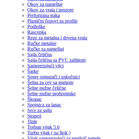
Okov za nameštaj
Okov za vrata i prozore
Perforirana traka
Plastični čepovi za profile
Podloške
Rascepka
Reze za metalna i drvena vrata
Ručke metalne
Ručke za nameštaj
Sajla čelična
Sajla čelična sa PVC zaštitom
Samorezujući vijci
Šarke
Seger osigurači i uskočnici
Šelna za cev sa gumom
Šelne pužne čelične
Šelne pužne prohromske
Škopac
Spojnica za lanac
Srce za sajlu
Stoperi
Tiple
Torban vijak 5.6
Turbo vijak ( za štok )
Vijak samorezujući za sendvič panele