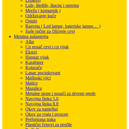
Lepkovi
Lule, štediše, štucne i oprema
Mreža ( komarnik )
Održavanje kuće
Ostalo
Rasveta ( Led lampe, bateriske lampe… )
Sajle ručne za čišćenje cevi
Metalna galanterija
Alke
Cp nosač cevi i cp vijak
Ekseri
Hangar vijak
Karabiner
Koturače
Lanac pocinkovani
Mašinski vijci
Matice
Mazalica
Metalne stope i nosači za drvene grede
Navojna šipka 5.6
Navojna šipka 8.8
Okov za nameštaj
Okov za vrata i prozore
Perforirana traka
Plastični čepovi za profile