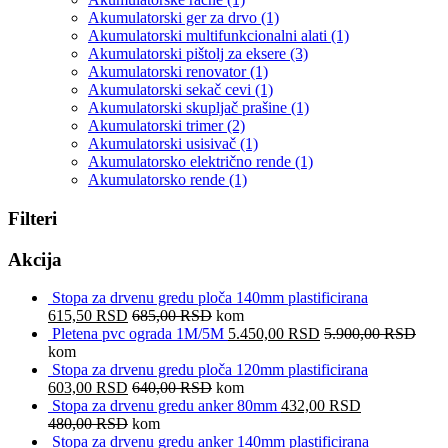
Akumulatorski ger za drvo
(1)
Akumulatorski multifunkcionalni alati
(1)
Akumulatorski pištolj za eksere
(3)
Akumulatorski renovator
(1)
Akumulatorski sekač cevi
(1)
Akumulatorski skupljač prašine
(1)
Akumulatorski trimer
(2)
Akumulatorski usisivač
(1)
Akumulatorsko električno rende
(1)
Akumulatorsko rende
(1)
Filteri
Akcija
Stopa za drvenu gredu ploča 140mm plastificirana
615,50
RSD
685,00
RSD
kom
Pletena pvc ograda 1M/5M
5.450,00
RSD
5.900,00
RSD
kom
Stopa za drvenu gredu ploča 120mm plastificirana
603,00
RSD
640,00
RSD
kom
Stopa za drvenu gredu anker 80mm
432,00
RSD
480,00
RSD
kom
Stopa za drvenu gredu anker 140mm plastificirana