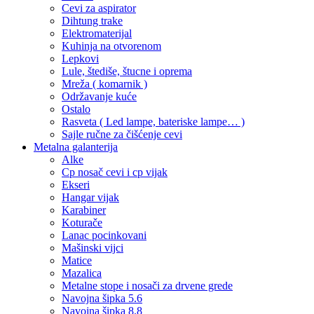
Cevi za aspirator
Dihtung trake
Elektromaterijal
Kuhinja na otvorenom
Lepkovi
Lule, štediše, štucne i oprema
Mreža ( komarnik )
Održavanje kuće
Ostalo
Rasveta ( Led lampe, bateriske lampe… )
Sajle ručne za čišćenje cevi
Metalna galanterija
Alke
Cp nosač cevi i cp vijak
Ekseri
Hangar vijak
Karabiner
Koturače
Lanac pocinkovani
Mašinski vijci
Matice
Mazalica
Metalne stope i nosači za drvene grede
Navojna šipka 5.6
Navojna šipka 8.8