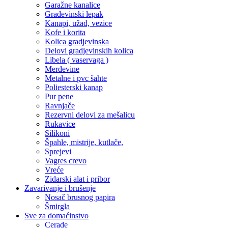
Garažne kanalice
Građevinski lepak
Kanapi, užad, vezice
Kofe i korita
Kolica gradjevinska
Delovi gradjevinskih kolica
Libela ( vaservaga )
Merdevine
Metalne i pvc šahte
Poliesterski kanap
Pur pene
Ravnjače
Rezervni delovi za mešalicu
Rukavice
Silikoni
Špahle, mistrije, kutlače,
Sprejevi
Vagres crevo
Vreće
Zidarski alat i pribor
Zavarivanje i brušenje
Nosač brusnog papira
Šmirgla
Sve za domaćinstvo
Cerade