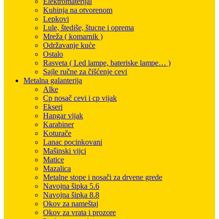
Elektromaterijal
Kuhinja na otvorenom
Lepkovi
Lule, štediše, štucne i oprema
Mreža ( komarnik )
Održavanje kuće
Ostalo
Rasveta ( Led lampe, bateriske lampe… )
Sajle ručne za čišćenje cevi
Metalna galanterija
Alke
Cp nosač cevi i cp vijak
Ekseri
Hangar vijak
Karabiner
Koturače
Lanac pocinkovani
Mašinski vijci
Matice
Mazalica
Metalne stope i nosači za drvene grede
Navojna šipka 5.6
Navojna šipka 8.8
Okov za nameštaj
Okov za vrata i prozore