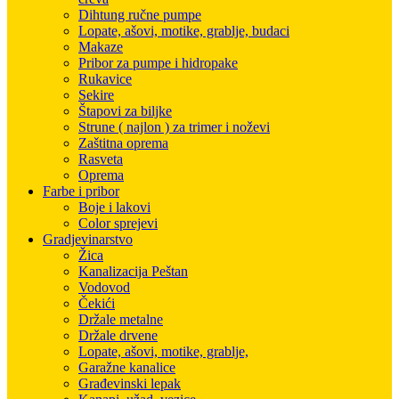
Dihtung ručne pumpe
Lopate, ašovi, motike, grablje, budaci
Makaze
Pribor za pumpe i hidropake
Rukavice
Sekire
Štapovi za biljke
Strune ( najlon ) za trimer i noževi
Zaštitna oprema
Rasveta
Oprema
Farbe i pribor
Boje i lakovi
Color sprejevi
Gradjevinarstvo
Žica
Kanalizacija Peštan
Vodovod
Čekići
Držale metalne
Držale drvene
Lopate, ašovi, motike, grablje,
Garažne kanalice
Građevinski lepak