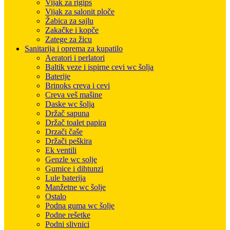
Vijak za rigips
Vijak za salonit ploče
Žabica za sajlu
Zakačke i kopče
Zatege za žicu
Sanitarija i oprema za kupatilo
Aeratori i perlatori
Baltik veze i ispirne cevi wc šolja
Baterije
Brinoks creva i cevi
Creva veš mašine
Daske wc šolja
Držač sapuna
Držač toalet papira
Drzači čaše
Držači peškira
Ek ventili
Genzle wc solje
Gumice i dihtunzi
Lule baterija
Manžetne wc šolje
Ostalo
Podna guma wc šolje
Podne rešetke
Podni slivnici