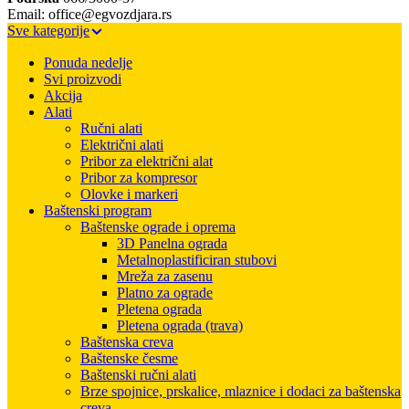
Email: office@egvozdjara.rs
Sve kategorije
Ponuda nedelje
Svi proizvodi
Akcija
Alati
Ručni alati
Električni alati
Pribor za električni alat
Pribor za kompresor
Olovke i markeri
Baštenski program
Baštenske ograde i oprema
3D Panelna ograda
Metalnoplastificiran stubovi
Mreža za zasenu
Platno za ograde
Pletena ograda
Pletena ograda (trava)
Baštenska creva
Baštenske česme
Baštenski ručni alati
Brze spojnice, prskalice, mlaznice i dodaci za baštenska
creva