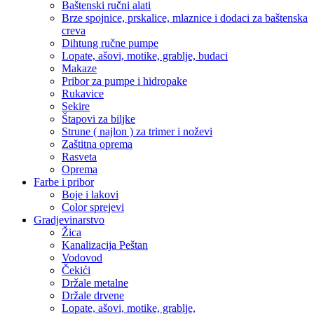
Baštenski ručni alati
Brze spojnice, prskalice, mlaznice i dodaci za baštenska
creva
Dihtung ručne pumpe
Lopate, ašovi, motike, grablje, budaci
Makaze
Pribor za pumpe i hidropake
Rukavice
Sekire
Štapovi za biljke
Strune ( najlon ) za trimer i noževi
Zaštitna oprema
Rasveta
Oprema
Farbe i pribor
Boje i lakovi
Color sprejevi
Gradjevinarstvo
Žica
Kanalizacija Peštan
Vodovod
Čekići
Držale metalne
Držale drvene
Lopate, ašovi, motike, grablje,