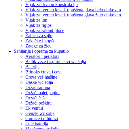
Vijak za drvenu konstrukciju
Vijak za ivericu krstak upuštena glava belo cinkovan
Vijak za ivericu krstak upuštena glava žuto cinkovan
Vijak za lim
Vijak za rigips
Vijak za salonit ploče
Žabica za sajlu
Zakačke i kopče
Zatege za žicu
Sanitarija i oprema za kupatilo
Aeratori i perlatori
Baltik veze i ispirne cevi wc šolja
Baterije
Brinoks creva i cevi
Creva veš mašine
Daske wc šolja
Držač sapuna
Držač toalet papira
Drzači čaše
Držači peškira
Ek ventili
Genzle wc solje
Gumice i dihtunzi
Lule baterija
Manžetne wc šolje