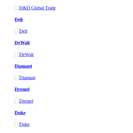
Deli
DeWalt
Diamant
Dremel
Duke