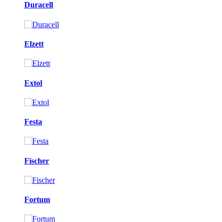
Duracell
Elzett
Extol
Festa
Fischer
Fortum