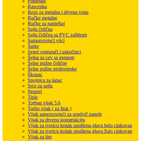
Podloške
Rascepka
Reze za metalna i drvena vrata
Ručke metalne
Ručke za nameštaj
Sajla čelična
Sajla čelična sa PVC zaštitom
Samorezujući vijci
Šarke
Seger osigurači i uskočnici
Šelna za cev sa gumom
Šelne pužne čelične
Šelne pužne prohromske
Škopac
Spojnica za lanac
Srce za sajlu
Stoperi
Tiple
Torban vijak 5.6
Turbo vijak ( za štok )
Vijak samorezujući za sendvič panele
Vijak za drvenu konstrukciju
Vijak za ivericu krstak upuštena glava belo cinkovan
Vijak za ivericu krstak upuštena glava žuto cinkovan
Vijak za lim