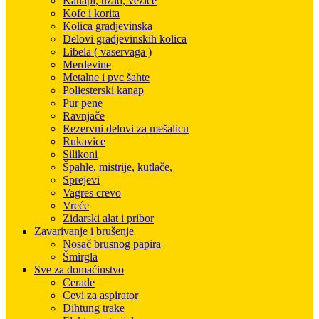
Kanapi, užad, vezice
Kofe i korita
Kolica gradjevinska
Delovi gradjevinskih kolica
Libela ( vaservaga )
Merdevine
Metalne i pvc šahte
Poliesterski kanap
Pur pene
Ravnjače
Rezervni delovi za mešalicu
Rukavice
Silikoni
Špahle, mistrije, kutlače,
Sprejevi
Vagres crevo
Vreće
Zidarski alat i pribor
Zavarivanje i brušenje
Nosač brusnog papira
Šmirgla
Sve za domaćinstvo
Cerade
Cevi za aspirator
Dihtung trake