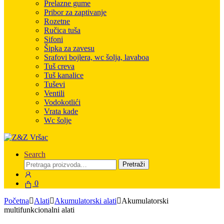
Prelazne gume
Pribor za zaptivanje
Rozetne
Ručica tuša
Sifoni
Šipka za zavesu
Srafovi bojlera, wc šolja, lavaboa
Tuš creva
Tuš kanalice
Tuševi
Ventili
Vodokotlići
Vrata kade
Wc šolje
Search
Pretraga
Pretraži
za:
0
Početna
Alati
Akumulatorski alati
Akumulatorski
multifunkcionalni alati