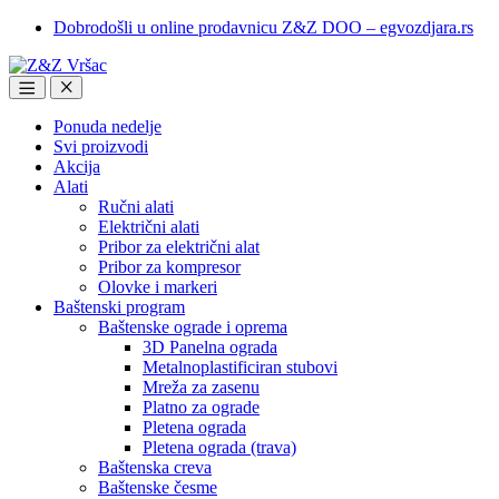
Skip
Skip
Dobrodošli u online prodavnicu Z&Z DOO – egvozdjara.rs
to
to
navigation
content
Ponuda nedelje
Svi proizvodi
Akcija
Alati
Ručni alati
Električni alati
Pribor za električni alat
Pribor za kompresor
Olovke i markeri
Baštenski program
Baštenske ograde i oprema
3D Panelna ograda
Metalnoplastificiran stubovi
Mreža za zasenu
Platno za ograde
Pletena ograda
Pletena ograda (trava)
Baštenska creva
Baštenske česme