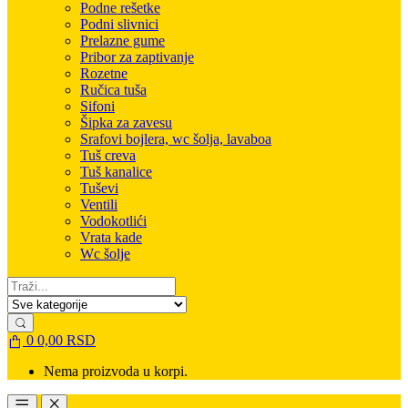
Podne rešetke
Podni slivnici
Prelazne gume
Pribor za zaptivanje
Rozetne
Ručica tuša
Sifoni
Šipka za zavesu
Srafovi bojlera, wc šolja, lavaboa
Tuš creva
Tuš kanalice
Tuševi
Ventili
Vodokotlići
Vrata kade
Wc šolje
Search for:
0
0,00
RSD
Nema proizvoda u korpi.