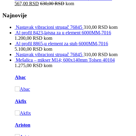
567,00
RSD
630,00
RSD
kom
Najnovije
Nastavak vibracioni strugač 76845
310,00
RSD
kom
Al profil 8423-lajsna za u element 6000MM-7016
1.200,00
RSD
kom
Al profil 8865-u element za stub 6000MM-7016
5.100,00
RSD
kom
Nastavak vibracioni strugač 76845
310,00
RSD
kom
Mešalica – mikser M14; 600x140mm Tolsen 40104
1.275,00
RSD
kom
Brands Carousel
Abac
Akfix
Ariston