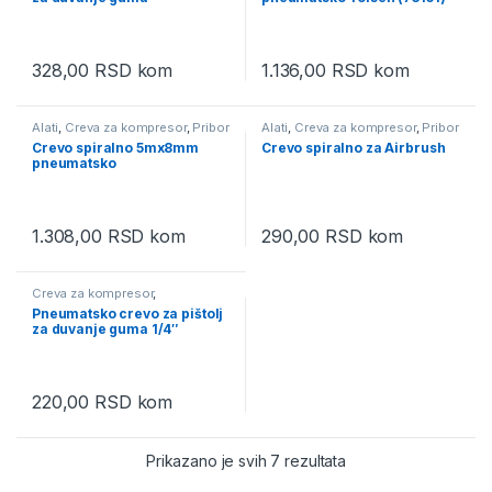
328,00
RSD
kom
1.136,00
RSD
kom
Alati
,
Creva za kompresor
,
Pribor
Alati
,
Creva za kompresor
,
Pribor
za kompresor
za kompresor
Crevo spiralno 5mx8mm
Crevo spiralno za Airbrush
pneumatsko
1.308,00
RSD
kom
290,00
RSD
kom
Creva za kompresor
,
Pneumatski alati i kompresori
Pneumatsko crevo za pištolj
za duvanje guma 1/4″
220,00
RSD
kom
Prikazano je svih 7 rezultata