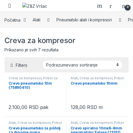
Skip to navigation
Skip to content
0
Početna
Alati
Pneumatski alati i kompresori
Pr
Creva za kompresor
Prikazano je svih 7 rezultata
Filters
Creva za kompresor
,
Pribor za
Alati
,
Creva za kompresor
,
Pribor
kompresor
za kompresor
Crevo pneumatsko 10m
Crevo pneumatsko 10mm
(75890410)
2.100,00
RSD
pak
128,00
RSD
m
Alati
,
Creva za kompresor
,
Pribor
Alati
,
Creva za kompresor
,
Pribor
za kompresor
za kompresor
Crevo pneumatsko za pištolj
Crevo spiralno 10mx6-8mm
za duvanje guma
pneumatsko Tolsen (73151)