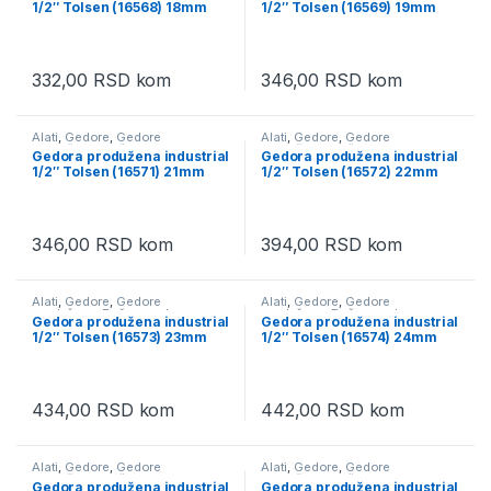
1/2″ Tolsen (16568) 18mm
1/2″ Tolsen (16569) 19mm
Ručni alati
Ručni alati
332,00
RSD
kom
346,00
RSD
kom
Alati
,
Gedore
,
Gedore
Alati
,
Gedore
,
Gedore
produžene
,
Račne, gedore,
produžene
,
Račne, gedore,
Gedora produžena industrial
Gedora produžena industrial
adapteri i produžeci ( nastavci )
,
adapteri i produžeci ( nastavci )
,
1/2″ Tolsen (16571) 21mm
1/2″ Tolsen (16572) 22mm
Ručni alati
Ručni alati
346,00
RSD
kom
394,00
RSD
kom
Alati
,
Gedore
,
Gedore
Alati
,
Gedore
,
Gedore
produžene
,
Račne, gedore,
produžene
,
Račne, gedore,
Gedora produžena industrial
Gedora produžena industrial
adapteri i produžeci ( nastavci )
,
adapteri i produžeci ( nastavci )
,
1/2″ Tolsen (16573) 23mm
1/2″ Tolsen (16574) 24mm
Ručni alati
Ručni alati
434,00
RSD
kom
442,00
RSD
kom
Alati
,
Gedore
,
Gedore
Alati
,
Gedore
,
Gedore
produžene
,
Račne, gedore,
produžene
,
Račne, gedore,
Gedora produžena industrial
Gedora produžena industrial