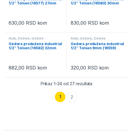
adapteri i produžeci ( nastavci )
,
adapteri i produžeci ( nastavci )
,
1/2″ Tolsen (16577) 27mm
1/2″ Tolsen (16580) 30mm
Ručni alati
Ručni alati
630,00
RSD
kom
830,00
RSD
kom
Alati
,
Gedore
,
Gedore
Alati
,
Gedore
,
Gedore
produžene
,
Račne, gedore,
produžene
,
Račne, gedore,
Gedora produžena industrial
Gedora produžena industrial
adapteri i produžeci ( nastavci )
,
adapteri i produžeci ( nastavci )
,
1/2″ Tolsen (16582) 32mm
1/2″ Tolsen 9mm (16559)
Ručni alati
Ručni alati
882,00
RSD
kom
320,00
RSD
kom
Prikaz 1–24 od 27 rezultata
1
2