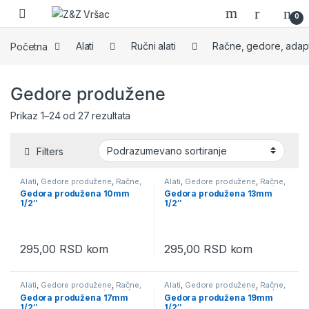
Skip to navigation
Skip to content
0
Početna
Alati
Ručni alati
Račne, gedore, adapte
Gedore produžene
Prikaz 1–24 od 27 rezultata
Filters
Alati
,
Gedore produžene
,
Račne,
Alati
,
Gedore produžene
,
Račne,
gedore, adapteri i produžeci (
gedore, adapteri i produžeci (
Gedora produžena 10mm
Gedora produžena 13mm
nastavci )
,
Ručni alati
nastavci )
,
Ručni alati
1/2″
1/2″
295,00
RSD
kom
295,00
RSD
kom
Alati
,
Gedore produžene
,
Račne,
Alati
,
Gedore produžene
,
Račne,
gedore, adapteri i produžeci (
gedore, adapteri i produžeci (
Gedora produžena 17mm
Gedora produžena 19mm
nastavci )
,
Ručni alati
nastavci )
,
Ručni alati
1/2″
1/2″