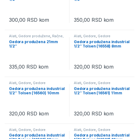
300,00
RSD
kom
350,00
RSD
kom
Alati
,
Gedore produžene
,
Račne,
Alati
,
Gedore
,
Gedore
gedore, adapteri i produžeci (
produžene
,
Račne, gedore,
Gedora produžena 21mm
Gedora produžena industrial
nastavci )
,
Ručni alati
adapteri i produžeci ( nastavci )
,
1/2″
1/2″ Tolsen (16558) 8mm
Ručni alati
335,00
RSD
kom
320,00
RSD
kom
Alati
,
Gedore
,
Gedore
Alati
,
Gedore
,
Gedore
produžene
,
Račne, gedore,
produžene
,
Račne, gedore,
Gedora produžena industrial
Gedora produžena industrial
adapteri i produžeci ( nastavci )
,
adapteri i produžeci ( nastavci )
,
1/2″ Tolsen (16560) 10mm
1/2″ Tolsen (16561) 11mm
Ručni alati
Ručni alati
320,00
RSD
kom
320,00
RSD
kom
Alati
,
Gedore
,
Gedore
Alati
,
Gedore
,
Gedore
produžene
,
Račne, gedore,
produžene
,
Račne, gedore,
Gedora produžena industrial
Gedora produžena industrial
adapteri i produžeci ( nastavci )
,
adapteri i produžeci ( nastavci )
,