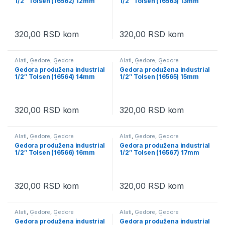
1/2″ Tolsen (16562) 12mm
1/2″ Tolsen (16563) 13mm
Ručni alati
Ručni alati
320,00
RSD
kom
320,00
RSD
kom
Alati
,
Gedore
,
Gedore
Alati
,
Gedore
,
Gedore
produžene
,
Račne, gedore,
produžene
,
Račne, gedore,
Gedora produžena industrial
Gedora produžena industrial
adapteri i produžeci ( nastavci )
,
adapteri i produžeci ( nastavci )
,
1/2″ Tolsen (16564) 14mm
1/2″ Tolsen (16565) 15mm
Ručni alati
Ručni alati
320,00
RSD
kom
320,00
RSD
kom
Alati
,
Gedore
,
Gedore
Alati
,
Gedore
,
Gedore
produžene
,
Račne, gedore,
produžene
,
Račne, gedore,
Gedora produžena industrial
Gedora produžena industrial
adapteri i produžeci ( nastavci )
,
adapteri i produžeci ( nastavci )
,
1/2″ Tolsen (16566) 16mm
1/2″ Tolsen (16567) 17mm
Ručni alati
Ručni alati
320,00
RSD
kom
320,00
RSD
kom
Alati
,
Gedore
,
Gedore
Alati
,
Gedore
,
Gedore
produžene
,
Račne, gedore,
produžene
,
Račne, gedore,
Gedora produžena industrial
Gedora produžena industrial
adapteri i produžeci ( nastavci )
,
adapteri i produžeci ( nastavci )
,