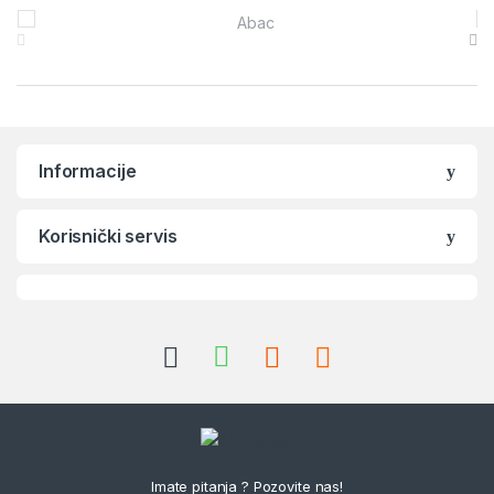
Brands Carousel
Informacije
Korisnički servis
Imate pitanja ? Pozovite nas!