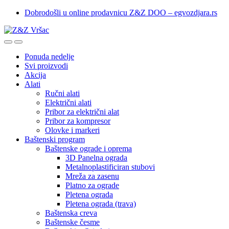
Skip
Skip
Dobrodošli u online prodavnicu Z&Z DOO – egvozdjara.rs
to
to
navigation
content
Ponuda nedelje
Svi proizvodi
Akcija
Alati
Ručni alati
Električni alati
Pribor za električni alat
Pribor za kompresor
Olovke i markeri
Baštenski program
Baštenske ograde i oprema
3D Panelna ograda
Metalnoplastificiran stubovi
Mreža za zasenu
Platno za ograde
Pletena ograda
Pletena ograda (trava)
Baštenska creva
Baštenske česme