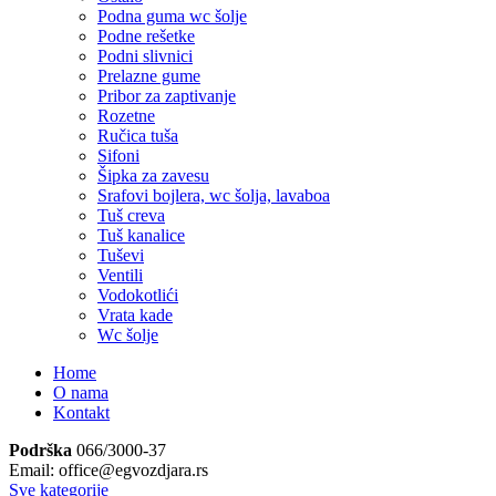
Podna guma wc šolje
Podne rešetke
Podni slivnici
Prelazne gume
Pribor za zaptivanje
Rozetne
Ručica tuša
Sifoni
Šipka za zavesu
Srafovi bojlera, wc šolja, lavaboa
Tuš creva
Tuš kanalice
Tuševi
Ventili
Vodokotlići
Vrata kade
Wc šolje
Home
O nama
Kontakt
Podrška
066/3000-37
Email: office@egvozdjara.rs
Sve kategorije