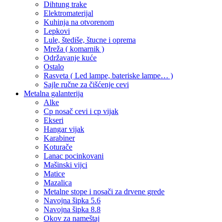
Dihtung trake
Elektromaterijal
Kuhinja na otvorenom
Lepkovi
Lule, štediše, štucne i oprema
Mreža ( komarnik )
Održavanje kuće
Ostalo
Rasveta ( Led lampe, bateriske lampe… )
Sajle ručne za čišćenje cevi
Metalna galanterija
Alke
Cp nosač cevi i cp vijak
Ekseri
Hangar vijak
Karabiner
Koturače
Lanac pocinkovani
Mašinski vijci
Matice
Mazalica
Metalne stope i nosači za drvene grede
Navojna šipka 5.6
Navojna šipka 8.8
Okov za nameštaj