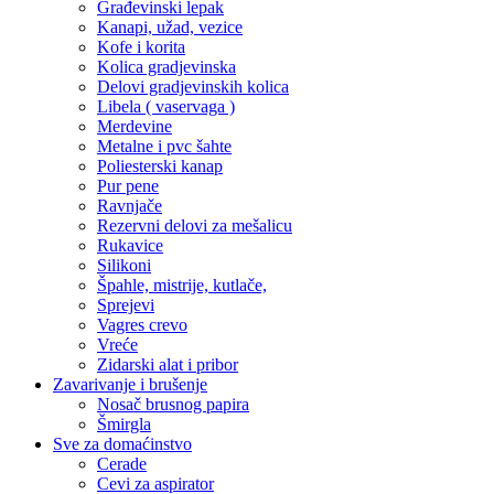
Građevinski lepak
Kanapi, užad, vezice
Kofe i korita
Kolica gradjevinska
Delovi gradjevinskih kolica
Libela ( vaservaga )
Merdevine
Metalne i pvc šahte
Poliesterski kanap
Pur pene
Ravnjače
Rezervni delovi za mešalicu
Rukavice
Silikoni
Špahle, mistrije, kutlače,
Sprejevi
Vagres crevo
Vreće
Zidarski alat i pribor
Zavarivanje i brušenje
Nosač brusnog papira
Šmirgla
Sve za domaćinstvo
Cerade
Cevi za aspirator