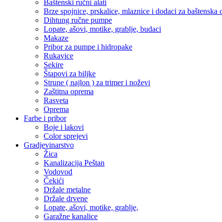
Baštenski ručni alati
Brze spojnice, prskalice, mlaznice i dodaci za baštenska 
Dihtung ručne pumpe
Lopate, ašovi, motike, grablje, budaci
Makaze
Pribor za pumpe i hidropake
Rukavice
Sekire
Štapovi za biljke
Strune ( najlon ) za trimer i noževi
Zaštitna oprema
Rasveta
Oprema
Farbe i pribor
Boje i lakovi
Color sprejevi
Gradjevinarstvo
Žica
Kanalizacija Peštan
Vodovod
Čekići
Držale metalne
Držale drvene
Lopate, ašovi, motike, grablje,
Garažne kanalice