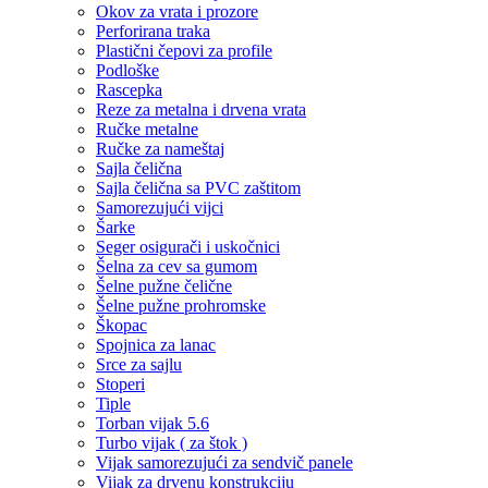
Okov za vrata i prozore
Perforirana traka
Plastični čepovi za profile
Podloške
Rascepka
Reze za metalna i drvena vrata
Ručke metalne
Ručke za nameštaj
Sajla čelična
Sajla čelična sa PVC zaštitom
Samorezujući vijci
Šarke
Seger osigurači i uskočnici
Šelna za cev sa gumom
Šelne pužne čelične
Šelne pužne prohromske
Škopac
Spojnica za lanac
Srce za sajlu
Stoperi
Tiple
Torban vijak 5.6
Turbo vijak ( za štok )
Vijak samorezujući za sendvič panele
Vijak za drvenu konstrukciju