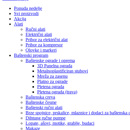
Ponuda nedelje
Svi proizvodi
Akcija
Alati
Ručni alati
Električni alati
Pribor za električni alat
Pribor za kompresor
Olovke i markeri
Baštenski program
Baštenske ograde i oprema
3D Panelna ograda
Metalnoplastificiran stubovi
Mreža za zasenu
Platno za ograde
Pletena ograda
Pletena ograda (trava)
Baštenska creva
Baštenske česme
Baštenski ručni alati
Brze spojnice, prskalice, mlaznice i dodaci za baštenska 
Dihtung ručne pumpe
Lopate, ašovi, motike, grablje, budaci
Makaze