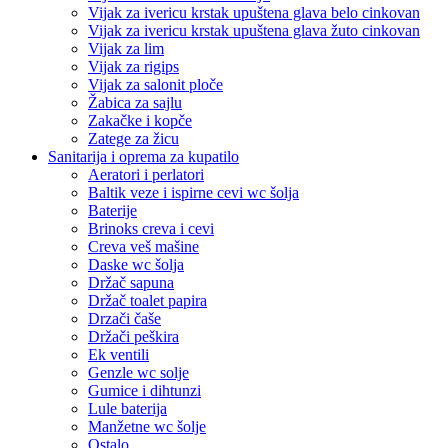
Vijak za ivericu krstak upuštena glava belo cinkovan
Vijak za ivericu krstak upuštena glava žuto cinkovan
Vijak za lim
Vijak za rigips
Vijak za salonit ploče
Žabica za sajlu
Zakačke i kopče
Zatege za žicu
Sanitarija i oprema za kupatilo
Aeratori i perlatori
Baltik veze i ispirne cevi wc šolja
Baterije
Brinoks creva i cevi
Creva veš mašine
Daske wc šolja
Držač sapuna
Držač toalet papira
Drzači čaše
Držači peškira
Ek ventili
Genzle wc solje
Gumice i dihtunzi
Lule baterija
Manžetne wc šolje
Ostalo