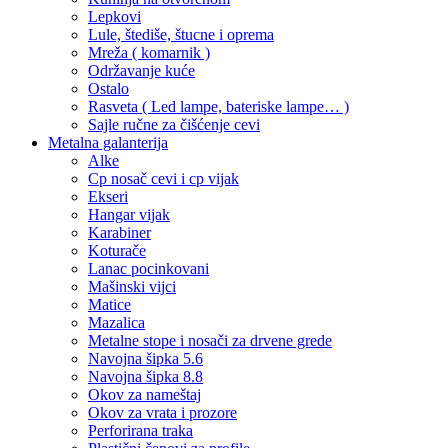
Lepkovi
Lule, štediše, štucne i oprema
Mreža ( komarnik )
Održavanje kuće
Ostalo
Rasveta ( Led lampe, bateriske lampe… )
Sajle ručne za čišćenje cevi
Metalna galanterija
Alke
Cp nosač cevi i cp vijak
Ekseri
Hangar vijak
Karabiner
Koturače
Lanac pocinkovani
Mašinski vijci
Matice
Mazalica
Metalne stope i nosači za drvene grede
Navojna šipka 5.6
Navojna šipka 8.8
Okov za nameštaj
Okov za vrata i prozore
Perforirana traka