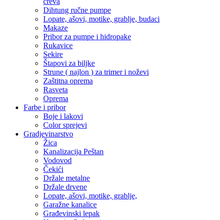
creva
Dihtung ručne pumpe
Lopate, ašovi, motike, grablje, budaci
Makaze
Pribor za pumpe i hidropake
Rukavice
Sekire
Štapovi za biljke
Strune ( najlon ) za trimer i noževi
Zaštitna oprema
Rasveta
Oprema
Farbe i pribor
Boje i lakovi
Color sprejevi
Gradjevinarstvo
Žica
Kanalizacija Peštan
Vodovod
Čekići
Držale metalne
Držale drvene
Lopate, ašovi, motike, grablje,
Garažne kanalice
Građevinski lepak