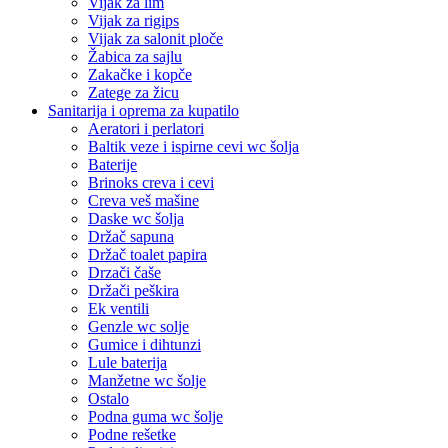
Vijak za lim
Vijak za rigips
Vijak za salonit ploče
Žabica za sajlu
Zakačke i kopče
Zatege za žicu
Sanitarija i oprema za kupatilo
Aeratori i perlatori
Baltik veze i ispirne cevi wc šolja
Baterije
Brinoks creva i cevi
Creva veš mašine
Daske wc šolja
Držač sapuna
Držač toalet papira
Drzači čaše
Držači peškira
Ek ventili
Genzle wc solje
Gumice i dihtunzi
Lule baterija
Manžetne wc šolje
Ostalo
Podna guma wc šolje
Podne rešetke