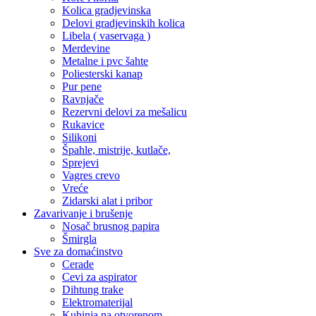
Kolica gradjevinska
Delovi gradjevinskih kolica
Libela ( vaservaga )
Merdevine
Metalne i pvc šahte
Poliesterski kanap
Pur pene
Ravnjače
Rezervni delovi za mešalicu
Rukavice
Silikoni
Špahle, mistrije, kutlače,
Sprejevi
Vagres crevo
Vreće
Zidarski alat i pribor
Zavarivanje i brušenje
Nosač brusnog papira
Šmirgla
Sve za domaćinstvo
Cerade
Cevi za aspirator
Dihtung trake
Elektromaterijal
Kuhinja na otvorenom