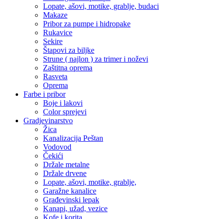
Lopate, ašovi, motike, grablje, budaci
Makaze
Pribor za pumpe i hidropake
Rukavice
Sekire
Štapovi za biljke
Strune ( najlon ) za trimer i noževi
Zaštitna oprema
Rasveta
Oprema
Farbe i pribor
Boje i lakovi
Color sprejevi
Gradjevinarstvo
Žica
Kanalizacija Peštan
Vodovod
Čekići
Držale metalne
Držale drvene
Lopate, ašovi, motike, grablje,
Garažne kanalice
Građevinski lepak
Kanapi, užad, vezice
Kofe i korita