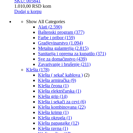
SKU: 005841
1.010,00
RSD
kom
Dodaj u korpu
Show All Categories
Alati
(2.590)
Baštenski program
(377)
Farbe i pribor
(159)
Gradjevinarstvo
(1.094)
Metalna galanterija
(2.815)
Sanitarija i oprema za kupatilo
(371)
Sve za domaćinstvo
(439)
Zavarivanje i brušenje
(211)
Klešta
(178)
Klešta ( sekač kablova )
(2)
Klešta armiračka
(9)
Klešta čeona
(1)
Klešta električarska
(1)
Klešta grip
(14)
Klešta i sekači za cevi
(6)
Klešta kombinovana
(22)
Klešta krimp
(1)
Klešta okrugla
(1)
Klešta papagajke
(12)
Klešta ravna
(1)