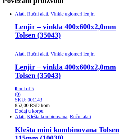
Povezani proizvodi
Alati
,
Ručni alati
,
Vinkle uglomeri lenjiri
Lenjir – vinkla 400x600x2,0mm
Tolsen (35043)
Alati
,
Ručni alati
,
Vinkle uglomeri lenjiri
Lenjir – vinkla 400x600x2,0mm
Tolsen (35043)
0
out of 5
(0)
SKU: 001143
852,00
RSD
kom
Dodaj u korpu
Alati
,
Klešta kombinovana
,
Ručni alati
Klešta mini kombinovana Tolsen
115mm (10030)