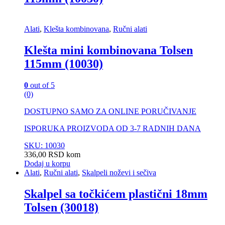
Alati
,
Klešta kombinovana
,
Ručni alati
Klešta mini kombinovana Tolsen
115mm (10030)
0
out of 5
(0)
DOSTUPNO SAMO ZA ONLINE PORUČIVANJE
ISPORUKA PROIZVODA OD 3-7 RADNIH DANA
SKU: 10030
336,00
RSD
kom
Dodaj u korpu
Alati
,
Ručni alati
,
Skalpeli noževi i sečiva
Skalpel sa točkićem plastični 18mm
Tolsen (30018)