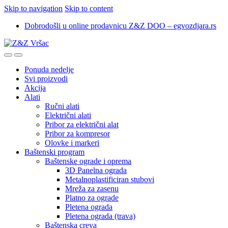
Skip to navigation
Skip to content
Dobrodošli u online prodavnicu Z&Z DOO – egvozdjara.rs
Ponuda nedelje
Svi proizvodi
Akcija
Alati
Ručni alati
Električni alati
Pribor za električni alat
Pribor za kompresor
Olovke i markeri
Baštenski program
Baštenske ograde i oprema
3D Panelna ograda
Metalnoplastificiran stubovi
Mreža za zasenu
Platno za ograde
Pletena ograda
Pletena ograda (trava)
Baštenska creva