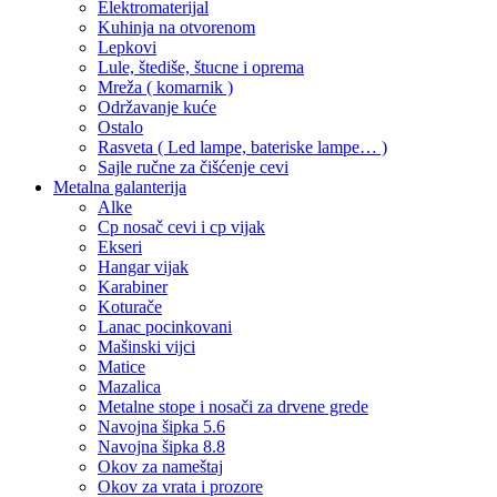
Elektromaterijal
Kuhinja na otvorenom
Lepkovi
Lule, štediše, štucne i oprema
Mreža ( komarnik )
Održavanje kuće
Ostalo
Rasveta ( Led lampe, bateriske lampe… )
Sajle ručne za čišćenje cevi
Metalna galanterija
Alke
Cp nosač cevi i cp vijak
Ekseri
Hangar vijak
Karabiner
Koturače
Lanac pocinkovani
Mašinski vijci
Matice
Mazalica
Metalne stope i nosači za drvene grede
Navojna šipka 5.6
Navojna šipka 8.8
Okov za nameštaj
Okov za vrata i prozore