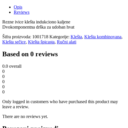
Opis
Reviews
Rezne ivice klešta indukciono kaljene
Dvokomponentna drška za udoban hvat
Šifra proizvoda:
1001718
Kategorije:
Klešta
,
Klešta kombinovana
,
Klešta sečice
,
Klešta špicasta
,
Ručni alati
Based on 0 reviews
0.0
overall
0
0
0
0
0
Only logged in customers who have purchased this product may
leave a review.
There are no reviews yet.