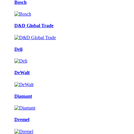
Bosch
D&D Global Trade
Deli
DeWalt
Diamant
Dremel