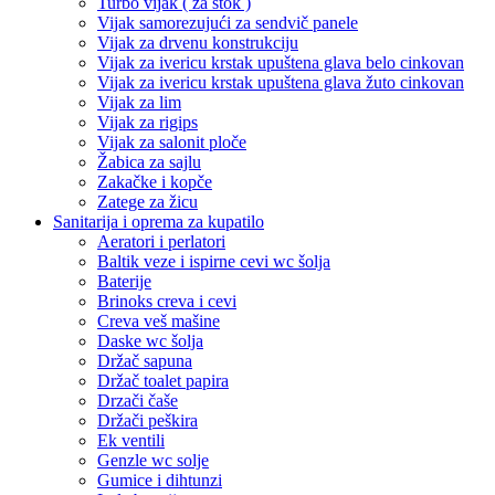
Turbo vijak ( za štok )
Vijak samorezujući za sendvič panele
Vijak za drvenu konstrukciju
Vijak za ivericu krstak upuštena glava belo cinkovan
Vijak za ivericu krstak upuštena glava žuto cinkovan
Vijak za lim
Vijak za rigips
Vijak za salonit ploče
Žabica za sajlu
Zakačke i kopče
Zatege za žicu
Sanitarija i oprema za kupatilo
Aeratori i perlatori
Baltik veze i ispirne cevi wc šolja
Baterije
Brinoks creva i cevi
Creva veš mašine
Daske wc šolja
Držač sapuna
Držač toalet papira
Drzači čaše
Držači peškira
Ek ventili
Genzle wc solje
Gumice i dihtunzi