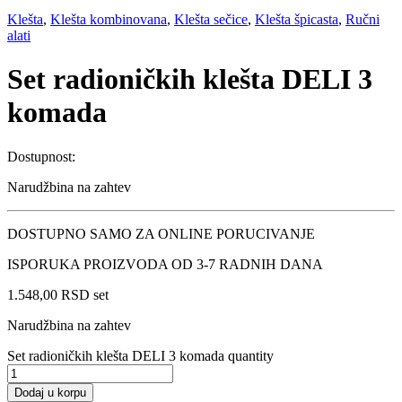
Klešta
,
Klešta kombinovana
,
Klešta sečice
,
Klešta špicasta
,
Ručni
alati
Set radioničkih klešta DELI 3
komada
Dostupnost:
Narudžbina na zahtev
DOSTUPNO SAMO ZA ONLINE PORUCIVANJE
ISPORUKA PROIZVODA OD 3-7 RADNIH DANA
1.548,00
RSD
set
Narudžbina na zahtev
Set radioničkih klešta DELI 3 komada quantity
Dodaj u korpu