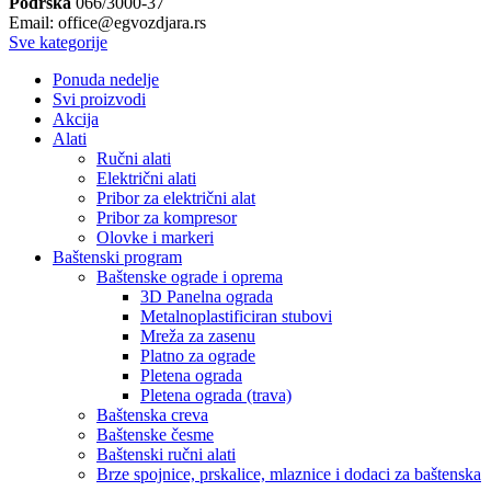
Podrška
066/3000-37
Email: office@egvozdjara.rs
Sve kategorije
Ponuda nedelje
Svi proizvodi
Akcija
Alati
Ručni alati
Električni alati
Pribor za električni alat
Pribor za kompresor
Olovke i markeri
Baštenski program
Baštenske ograde i oprema
3D Panelna ograda
Metalnoplastificiran stubovi
Mreža za zasenu
Platno za ograde
Pletena ograda
Pletena ograda (trava)
Baštenska creva
Baštenske česme
Baštenski ručni alati
Brze spojnice, prskalice, mlaznice i dodaci za baštenska