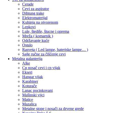
Cerade
Cevi za aspirator
Dihtung trake
Elektromaterijal
Kuhinja na otvorenom
Lepkovi
Lule, štediše, štucne i oprema
Mreža ( komarnik )
Održavanje kuće
Ostalo
Rasveta ( Led lampe, bateriske lampe… )
Sajle ručne za čišćenje cevi
Metalna galanterija
Alke
Cp nosač cevi i cp vijak
Ekseri
Hangar vijak
Karabiner
Koturače
Lanac pocinkovani
Mašinski vijci
Matice
Mazalica
Metalne stope i nosači za drvene grede