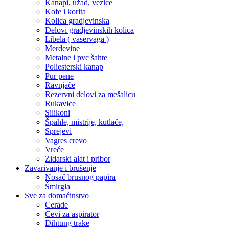
Kanapi, užad, vezice
Kofe i korita
Kolica gradjevinska
Delovi gradjevinskih kolica
Libela ( vaservaga )
Merdevine
Metalne i pvc šahte
Poliesterski kanap
Pur pene
Ravnjače
Rezervni delovi za mešalicu
Rukavice
Silikoni
Špahle, mistrije, kutlače,
Sprejevi
Vagres crevo
Vreće
Zidarski alat i pribor
Zavarivanje i brušenje
Nosač brusnog papira
Šmirgla
Sve za domaćinstvo
Cerade
Cevi za aspirator
Dihtung trake