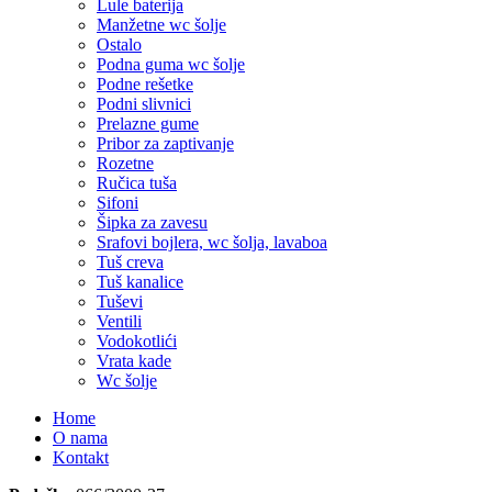
Lule baterija
Manžetne wc šolje
Ostalo
Podna guma wc šolje
Podne rešetke
Podni slivnici
Prelazne gume
Pribor za zaptivanje
Rozetne
Ručica tuša
Sifoni
Šipka za zavesu
Srafovi bojlera, wc šolja, lavaboa
Tuš creva
Tuš kanalice
Tuševi
Ventili
Vodokotlići
Vrata kade
Wc šolje
Home
O nama
Kontakt