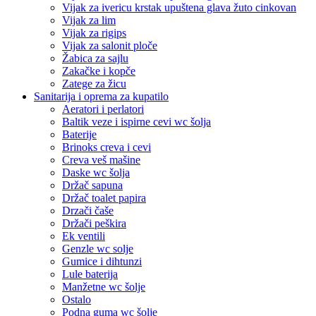
Vijak za ivericu krstak upuštena glava žuto cinkovan
Vijak za lim
Vijak za rigips
Vijak za salonit ploče
Žabica za sajlu
Zakačke i kopče
Zatege za žicu
Sanitarija i oprema za kupatilo
Aeratori i perlatori
Baltik veze i ispirne cevi wc šolja
Baterije
Brinoks creva i cevi
Creva veš mašine
Daske wc šolja
Držač sapuna
Držač toalet papira
Drzači čaše
Držači peškira
Ek ventili
Genzle wc solje
Gumice i dihtunzi
Lule baterija
Manžetne wc šolje
Ostalo
Podna guma wc šolje