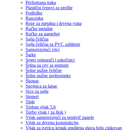
Perforirana traka
Plastični čepovi za profile
Podloške
Rascepka
Reze za metalna i drvena vrata
Ručke metalne
Ručke za nameštaj
Sajla čelična
Sajla čelična sa PVC zaštitom
Samorezujući vijci
Šarke
Seger osigurači i uskočnici
Šelna za cev sa gumom
Šelne pužne čelične
Šelne pužne prohromske
Škopac
Spojnica za lanac
Srce za sajlu
Stoperi
Tiple
Torban vijak 5.6
Turbo vijak ( za štok )
Vijak samorezujući za sendvič panele
Vijak za drvenu konstrukciju
Vijak za ivericu krstak upuštena glava belo cinkovan