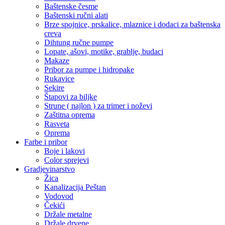
Baštenske česme
Baštenski ručni alati
Brze spojnice, prskalice, mlaznice i dodaci za baštenska
creva
Dihtung ručne pumpe
Lopate, ašovi, motike, grablje, budaci
Makaze
Pribor za pumpe i hidropake
Rukavice
Sekire
Štapovi za biljke
Strune ( najlon ) za trimer i noževi
Zaštitna oprema
Rasveta
Oprema
Farbe i pribor
Boje i lakovi
Color sprejevi
Gradjevinarstvo
Žica
Kanalizacija Peštan
Vodovod
Čekići
Držale metalne
Držale drvene