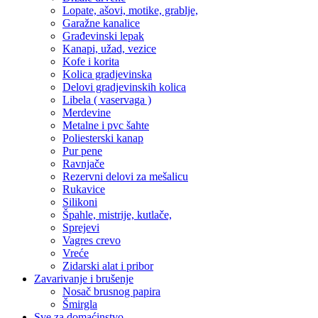
Lopate, ašovi, motike, grablje,
Garažne kanalice
Građevinski lepak
Kanapi, užad, vezice
Kofe i korita
Kolica gradjevinska
Delovi gradjevinskih kolica
Libela ( vaservaga )
Merdevine
Metalne i pvc šahte
Poliesterski kanap
Pur pene
Ravnjače
Rezervni delovi za mešalicu
Rukavice
Silikoni
Špahle, mistrije, kutlače,
Sprejevi
Vagres crevo
Vreće
Zidarski alat i pribor
Zavarivanje i brušenje
Nosač brusnog papira
Šmirgla
Sve za domaćinstvo