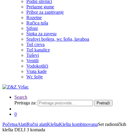
Podni slivnici
Prelazne gume
Pribor za zaptivanje
Rozetne
Ručica tuša
Sifoni
Šipka za zavesu
Srafovi bojlera, wc šolja, lavaboa
Tuš creva
Tuš kanalice
Tuševi
Ventili
Vodokotlići
Vrata kade
Wc šolje
Search
Pretraga za:
Pretraži
0
Početna
Alati
Ručni alati
Klešta
Klešta kombinovana
Set radioničkih
klešta DELI 3 komada