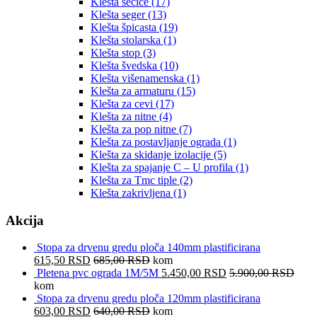
Klešta sečice
(17)
Klešta seger
(13)
Klešta špicasta
(19)
Klešta stolarska
(1)
Klešta stop
(3)
Klešta švedska
(10)
Klešta višenamenska
(1)
Klešta za armaturu
(15)
Klešta za cevi
(17)
Klešta za nitne
(4)
Klešta za pop nitne
(7)
Klešta za postavljanje ograda
(1)
Klešta za skidanje izolacije
(5)
Klešta za spajanje C – U profila
(1)
Klešta za Tmc tiple
(2)
Klešta zakrivljena
(1)
Akcija
Stopa za drvenu gredu ploča 140mm plastificirana
615,50
RSD
685,00
RSD
kom
Pletena pvc ograda 1M/5M
5.450,00
RSD
5.900,00
RSD
kom
Stopa za drvenu gredu ploča 120mm plastificirana
603,00
RSD
640,00
RSD
kom