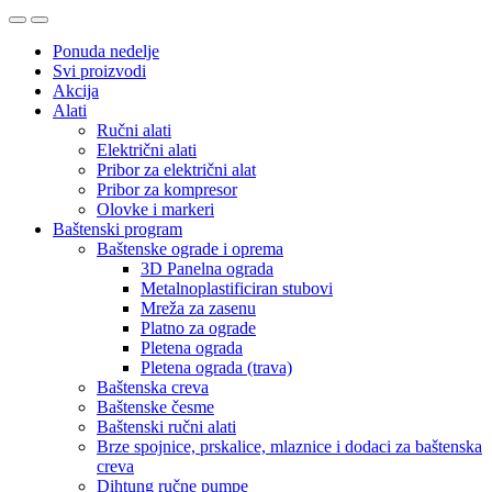
Ponuda nedelje
Svi proizvodi
Akcija
Alati
Ručni alati
Električni alati
Pribor za električni alat
Pribor za kompresor
Olovke i markeri
Baštenski program
Baštenske ograde i oprema
3D Panelna ograda
Metalnoplastificiran stubovi
Mreža za zasenu
Platno za ograde
Pletena ograda
Pletena ograda (trava)
Baštenska creva
Baštenske česme
Baštenski ručni alati
Brze spojnice, prskalice, mlaznice i dodaci za baštenska
creva
Dihtung ručne pumpe