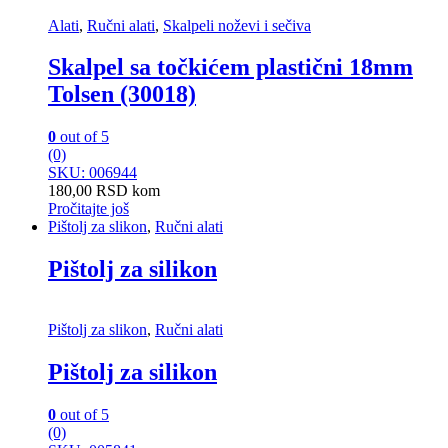
Alati
,
Ručni alati
,
Skalpeli noževi i sečiva
Skalpel sa točkićem plastični 18mm
Tolsen (30018)
0
out of 5
(0)
SKU: 006944
180,00
RSD
kom
Pročitajte još
Pištolj za slikon
,
Ručni alati
Pištolj za silikon
Pištolj za slikon
,
Ručni alati
Pištolj za silikon
0
out of 5
(0)