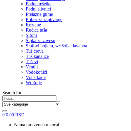
Podne rešetke
Podni slivnici
Prelazne gume
Pribor za zaptivanje
Rozetne
Ručica tuša
Sifoni
Šipka za zavesu
Srafovi bojlera, wc šolja, lavaboa
Tuš creva
Tuš kanalice
Tuševi
Ventili
Vodokotlići
Vrata kade
Wc šolje
Search for:
0
0,00
RSD
Nema proizvoda u korpi.