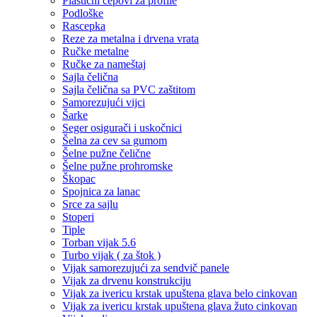
Plastični čepovi za profile
Podloške
Rascepka
Reze za metalna i drvena vrata
Ručke metalne
Ručke za nameštaj
Sajla čelična
Sajla čelična sa PVC zaštitom
Samorezujući vijci
Šarke
Seger osigurači i uskočnici
Šelna za cev sa gumom
Šelne pužne čelične
Šelne pužne prohromske
Škopac
Spojnica za lanac
Srce za sajlu
Stoperi
Tiple
Torban vijak 5.6
Turbo vijak ( za štok )
Vijak samorezujući za sendvič panele
Vijak za drvenu konstrukciju
Vijak za ivericu krstak upuštena glava belo cinkovan
Vijak za ivericu krstak upuštena glava žuto cinkovan