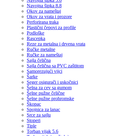
Navojna šipka 5.6
Navojna šipka 8.8
Okov za nameštaj
Okov za vrata i prozore
Perforirana traka
Plastični čepovi za profile
Podloške
Rascepka
Reze za metalna i drvena vrata
Ručke metalne
Ručke za nameštaj
Sajla čelična
Sajla čelična sa PVC zaštitom
Samorezujući vijci
Šarke
Seger osigurači i uskočnici
Šelna za cev sa gumom
Šelne pužne čelične
Šelne pužne prohromske
Škopac
Spojnica za lanac
Srce za sajlu
Stoperi
Tiple
Torban vijak 5.6