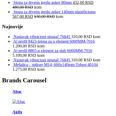
Stopa za drvenu gredu anker 80mm
432,00
RSD
480,00
RSD
kom
Stopa za drvenu gredu anker 140mm plastificirana
567,00
RSD
630,00
RSD
kom
Najnovije
Nastavak vibracioni strugač 76845
310,00
RSD
kom
Al profil 8423-lajsna za u element 6000MM-7016
1.200,00
RSD
kom
Al profil 8865-u element za stub 6000MM-7016
5.100,00
RSD
kom
Nastavak vibracioni strugač 76845
310,00
RSD
kom
Mešalica – mikser M14; 600x140mm Tolsen 40104
1.275,00
RSD
kom
Brands Carousel
Abac
Akfix