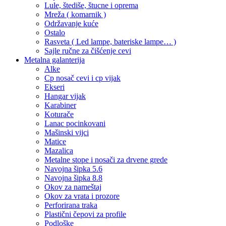
Lule, štediše, štucne i oprema
Mreža ( komarnik )
Održavanje kuće
Ostalo
Rasveta ( Led lampe, bateriske lampe… )
Sajle ručne za čišćenje cevi
Metalna galanterija
Alke
Cp nosač cevi i cp vijak
Ekseri
Hangar vijak
Karabiner
Koturače
Lanac pocinkovani
Mašinski vijci
Matice
Mazalica
Metalne stope i nosači za drvene grede
Navojna šipka 5.6
Navojna šipka 8.8
Okov za nameštaj
Okov za vrata i prozore
Perforirana traka
Plastični čepovi za profile
Podloške