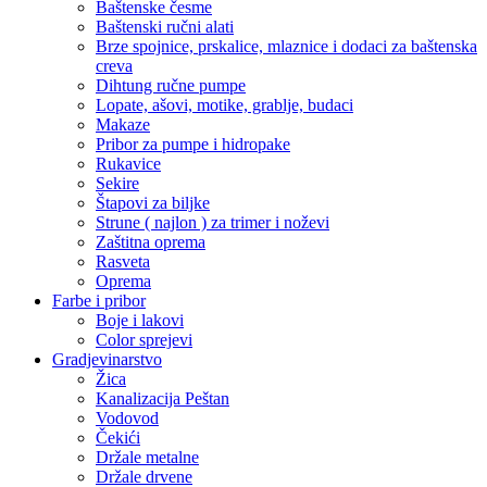
Baštenske česme
Baštenski ručni alati
Brze spojnice, prskalice, mlaznice i dodaci za baštenska
creva
Dihtung ručne pumpe
Lopate, ašovi, motike, grablje, budaci
Makaze
Pribor za pumpe i hidropake
Rukavice
Sekire
Štapovi za biljke
Strune ( najlon ) za trimer i noževi
Zaštitna oprema
Rasveta
Oprema
Farbe i pribor
Boje i lakovi
Color sprejevi
Gradjevinarstvo
Žica
Kanalizacija Peštan
Vodovod
Čekići
Držale metalne
Držale drvene