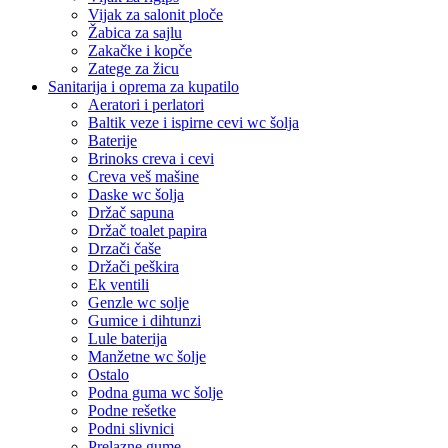
Vijak za salonit ploče
Žabica za sajlu
Zakačke i kopče
Zatege za žicu
Sanitarija i oprema za kupatilo
Aeratori i perlatori
Baltik veze i ispirne cevi wc šolja
Baterije
Brinoks creva i cevi
Creva veš mašine
Daske wc šolja
Držač sapuna
Držač toalet papira
Drzači čaše
Držači peškira
Ek ventili
Genzle wc solje
Gumice i dihtunzi
Lule baterija
Manžetne wc šolje
Ostalo
Podna guma wc šolje
Podne rešetke
Podni slivnici
Prelazne gume