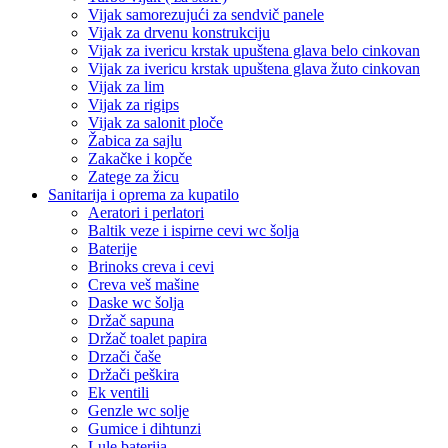
Vijak samorezujući za sendvič panele
Vijak za drvenu konstrukciju
Vijak za ivericu krstak upuštena glava belo cinkovan
Vijak za ivericu krstak upuštena glava žuto cinkovan
Vijak za lim
Vijak za rigips
Vijak za salonit ploče
Žabica za sajlu
Zakačke i kopče
Zatege za žicu
Sanitarija i oprema za kupatilo
Aeratori i perlatori
Baltik veze i ispirne cevi wc šolja
Baterije
Brinoks creva i cevi
Creva veš mašine
Daske wc šolja
Držač sapuna
Držač toalet papira
Drzači čaše
Držači peškira
Ek ventili
Genzle wc solje
Gumice i dihtunzi
Lule baterija