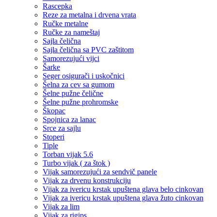
Rascepka
Reze za metalna i drvena vrata
Ručke metalne
Ručke za nameštaj
Sajla čelična
Sajla čelična sa PVC zaštitom
Samorezujući vijci
Šarke
Seger osigurači i uskočnici
Šelna za cev sa gumom
Šelne pužne čelične
Šelne pužne prohromske
Škopac
Spojnica za lanac
Srce za sajlu
Stoperi
Tiple
Torban vijak 5.6
Turbo vijak ( za štok )
Vijak samorezujući za sendvič panele
Vijak za drvenu konstrukciju
Vijak za ivericu krstak upuštena glava belo cinkovan
Vijak za ivericu krstak upuštena glava žuto cinkovan
Vijak za lim
Vijak za rigips