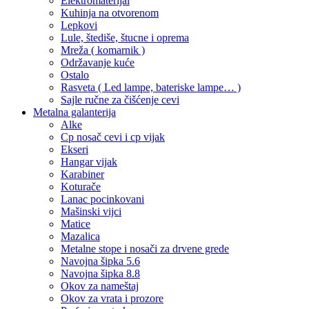
Elektromaterijal
Kuhinja na otvorenom
Lepkovi
Lule, štediše, štucne i oprema
Mreža ( komarnik )
Održavanje kuće
Ostalo
Rasveta ( Led lampe, bateriske lampe… )
Sajle ručne za čišćenje cevi
Metalna galanterija
Alke
Cp nosač cevi i cp vijak
Ekseri
Hangar vijak
Karabiner
Koturače
Lanac pocinkovani
Mašinski vijci
Matice
Mazalica
Metalne stope i nosači za drvene grede
Navojna šipka 5.6
Navojna šipka 8.8
Okov za nameštaj
Okov za vrata i prozore