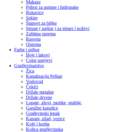
Makaze
Pribor za pumpe i hidropake
Rukavice
Sekire
Štapovi za biljke
Strune ( najlon ) za trimer i noževi
Zaštitna oprema
Rasveta
Oprema
Farbe i pribor
Boje i lakovi
Color sprejevi
Gradjevinarstvo
Žica
Kanalizacija Peštan
Vodovod
Čekići
Držale metalne
Držale drvene
Lopate, ašovi, motike, grablje,
Garažne kanalice
Građevinski lepak
Kanapi, užad, vezice
Kofe i korita
Kolica gradjevinska