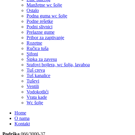
Manžetne wc šolje
Ostalo
Podna guma wc šolje
Podne rešetke
Podni slivnici
Prelazne gume
Pribor za zaptivanje
Rozetne
Ručica tuša
Sifoni
Šipka za zavesu
Srafovi bojlera, wc šolja, lavaboa
Tuš creva
Tuš kanalice
Tuševi
Ventili
Vodokotlići
Vrata kade
Wc šolje
Home
O nama
Kontakt
Podrška
066/3000-37