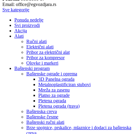
Email: office@egvozdjara.rs
Sve kategorije
Ponuda nedelje
Svi proizvodi
Akcija
Alati
Ručni alati
Električni alati
Pribor za električni alat
Pribor za kompresor
Olovke i markeri
Baštenski program
Baštenske ograde i oprema
3D Panelna ograda
Metalnoplastificiran stubovi
Mreža za zasenu
Platno za ograde
Pletena ograda
Pletena ograda (trava)
Baštenska creva
Baštenske česme
Baštenski ručni alati
Brze spojnice, prskalice, mlaznice i dodaci za baštenska
creva