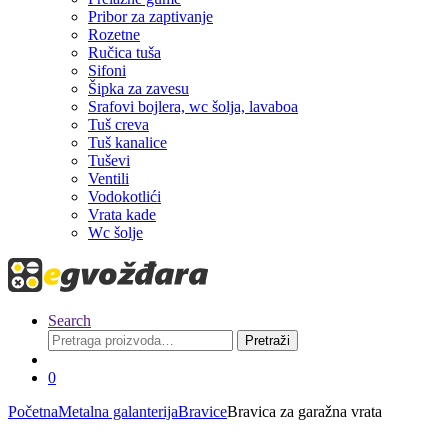
Pribor za zaptivanje
Rozetne
Ručica tuša
Sifoni
Šipka za zavesu
Srafovi bojlera, wc šolja, lavaboa
Tuš creva
Tuš kanalice
Tuševi
Ventili
Vodokotlići
Vrata kade
Wc šolje
Search
Pretraga
Pretraži
za:
0
Početna
Metalna galanterija
Bravice
Bravica za garažna vrata