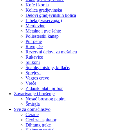
Kofe i korita
Kolica gradjevinska
Delovi gradjevinskih kolica
Libela ( vaservaga )
Merdevine
Metalne i pvc šahte
Poliesterski kanap
Pur pene
Ravnjače
Rezervni delovi za mešalicu
Rukavice
Silikoni
Špahle, mistrije, kutlače,
Sprejevi
Vagres crevo
Vreće
Zidarski alat i pribor
Zavarivanje i brušenje
Nosač brusnog papira
Šmirgla
Sve za domaćinstvo
Cerade
Cevi za aspirator
Dihtung trake