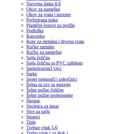
Navojna šipka 8.8
Okov za nameštaj
Okov za vrata i prozore
Perforirana traka
Plastični čepovi za profile
Podloške
Rascepka
Reze za metalna i drvena vrata
Ručke metalne
Ručke za nameštaj
Sajla čelična
Sajla čelična sa PVC zaštitom
Samorezujući vijci
Šarke
Seger osigurači i uskočnici
Šelna za cev sa gumom
Šelne pužne čelične
Šelne pužne prohromske
Škopac
Spojnica za lanac
Srce za sajlu
Stoperi
Tiple
Torban vijak 5.6
Turbo vijak ( za štok )