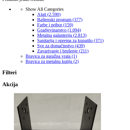
Show All Categories
Alati
(2.590)
Baštenski program
(377)
Farbe i pribor
(159)
Gradjevinarstvo
(1.094)
Metalna galanterija
(2.813)
Sanitarija i oprema za kupatilo
(371)
Sve za domaćinstvo
(439)
Zavarivanje i brušenje
(211)
Bravica za garažna vrata
(1)
Bravica za metalnu kutiju
(2)
Filteri
Akcija