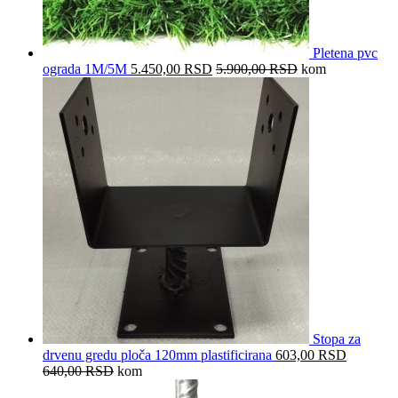
Pletena pvc
ograda 1M/5M
5.450,00
RSD
5.900,00
RSD
kom
Stopa za
drvenu gredu ploča 120mm plastificirana
603,00
RSD
640,00
RSD
kom