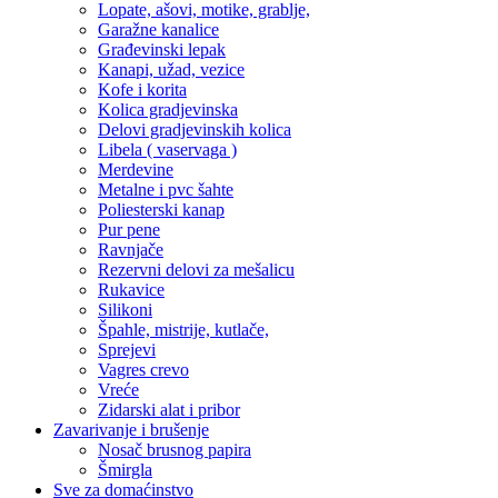
Lopate, ašovi, motike, grablje,
Garažne kanalice
Građevinski lepak
Kanapi, užad, vezice
Kofe i korita
Kolica gradjevinska
Delovi gradjevinskih kolica
Libela ( vaservaga )
Merdevine
Metalne i pvc šahte
Poliesterski kanap
Pur pene
Ravnjače
Rezervni delovi za mešalicu
Rukavice
Silikoni
Špahle, mistrije, kutlače,
Sprejevi
Vagres crevo
Vreće
Zidarski alat i pribor
Zavarivanje i brušenje
Nosač brusnog papira
Šmirgla
Sve za domaćinstvo