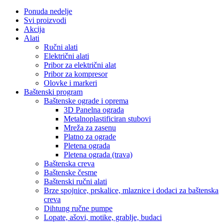
Ponuda nedelje
Svi proizvodi
Akcija
Alati
Ručni alati
Električni alati
Pribor za električni alat
Pribor za kompresor
Olovke i markeri
Baštenski program
Baštenske ograde i oprema
3D Panelna ograda
Metalnoplastificiran stubovi
Mreža za zasenu
Platno za ograde
Pletena ograda
Pletena ograda (trava)
Baštenska creva
Baštenske česme
Baštenski ručni alati
Brze spojnice, prskalice, mlaznice i dodaci za baštenska
creva
Dihtung ručne pumpe
Lopate, ašovi, motike, grablje, budaci