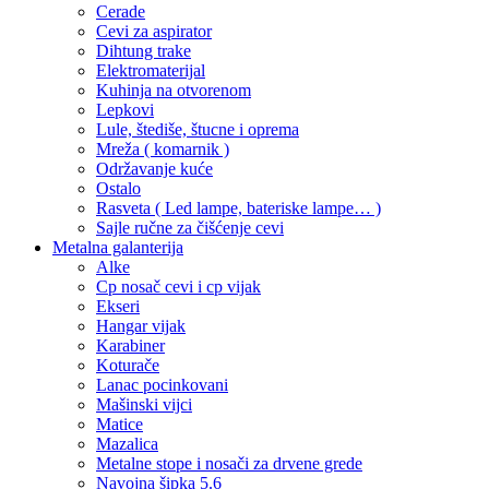
Cerade
Cevi za aspirator
Dihtung trake
Elektromaterijal
Kuhinja na otvorenom
Lepkovi
Lule, štediše, štucne i oprema
Mreža ( komarnik )
Održavanje kuće
Ostalo
Rasveta ( Led lampe, bateriske lampe… )
Sajle ručne za čišćenje cevi
Metalna galanterija
Alke
Cp nosač cevi i cp vijak
Ekseri
Hangar vijak
Karabiner
Koturače
Lanac pocinkovani
Mašinski vijci
Matice
Mazalica
Metalne stope i nosači za drvene grede
Navojna šipka 5.6