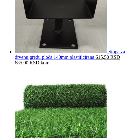
Stopa za
drvenu gredu ploča 140mm plastificirana
615,50
RSD
685,00
RSD
kom