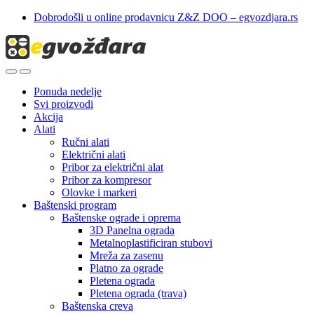
Skip
Skip
Dobrodošli u online prodavnicu Z&Z DOO – egvozdjara.rs
to
to
navigation
content
Ponuda nedelje
Svi proizvodi
Akcija
Alati
Ručni alati
Električni alati
Pribor za električni alat
Pribor za kompresor
Olovke i markeri
Baštenski program
Baštenske ograde i oprema
3D Panelna ograda
Metalnoplastificiran stubovi
Mreža za zasenu
Platno za ograde
Pletena ograda
Pletena ograda (trava)
Baštenska creva