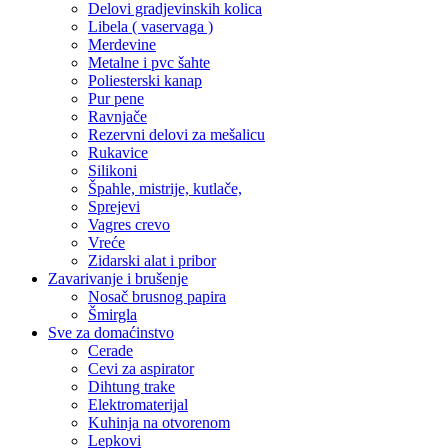
Delovi gradjevinskih kolica
Libela ( vaservaga )
Merdevine
Metalne i pvc šahte
Poliesterski kanap
Pur pene
Ravnjače
Rezervni delovi za mešalicu
Rukavice
Silikoni
Špahle, mistrije, kutlače,
Sprejevi
Vagres crevo
Vreće
Zidarski alat i pribor
Zavarivanje i brušenje
Nosač brusnog papira
Šmirgla
Sve za domaćinstvo
Cerade
Cevi za aspirator
Dihtung trake
Elektromaterijal
Kuhinja na otvorenom
Lepkovi