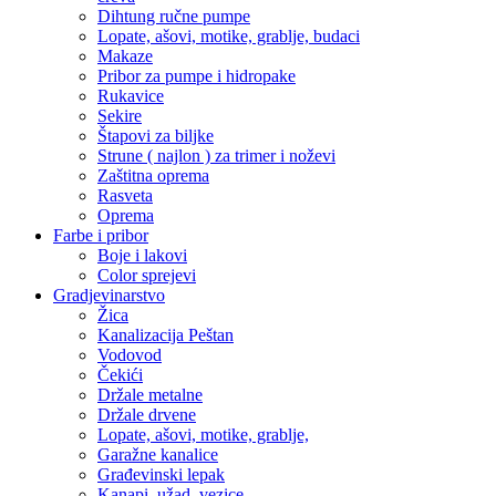
Dihtung ručne pumpe
Lopate, ašovi, motike, grablje, budaci
Makaze
Pribor za pumpe i hidropake
Rukavice
Sekire
Štapovi za biljke
Strune ( najlon ) za trimer i noževi
Zaštitna oprema
Rasveta
Oprema
Farbe i pribor
Boje i lakovi
Color sprejevi
Gradjevinarstvo
Žica
Kanalizacija Peštan
Vodovod
Čekići
Držale metalne
Držale drvene
Lopate, ašovi, motike, grablje,
Garažne kanalice
Građevinski lepak
Kanapi, užad, vezice