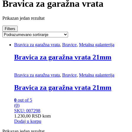
Bravica za garažna vrata
Prikazan jedan rezultat
Filters
Bravica za garažna vrata
,
Bravice
,
Metalna galanterija
Bravica za garažna vrata 21mm
Bravica za garažna vrata
,
Bravice
,
Metalna galanterija
Bravica za garažna vrata 21mm
0
out of 5
(0)
SKU: 007298
1.230,00
RSD
kom
Dodaj u korpu
Prikazan jedan rezultat