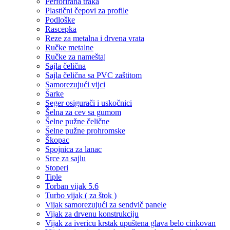
Perforirana traka
Plastični čepovi za profile
Podloške
Rascepka
Reze za metalna i drvena vrata
Ručke metalne
Ručke za nameštaj
Sajla čelična
Sajla čelična sa PVC zaštitom
Samorezujući vijci
Šarke
Seger osigurači i uskočnici
Šelna za cev sa gumom
Šelne pužne čelične
Šelne pužne prohromske
Škopac
Spojnica za lanac
Srce za sajlu
Stoperi
Tiple
Torban vijak 5.6
Turbo vijak ( za štok )
Vijak samorezujući za sendvič panele
Vijak za drvenu konstrukciju
Vijak za ivericu krstak upuštena glava belo cinkovan