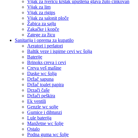
Vijak za ivericu krstak upuštena glava žuto cinkovan
Vijak za lim
Vijak za rigips
Vijak za salonit ploče
Žabica za sajlu
Zakačke i kopče
Zatege za žicu
Sanitarija i oprema za kupatilo
Aeratori i perlatori
Baltik veze i ispirne cevi wc šolja
Baterije
Brinoks creva i cevi
Creva veš mašine
Daske wc šolja
Držač sapuna
Držač toalet papira
Drzači čaše
Držači peškira
Ek ventili
Genzle wc solje
Gumice i dihtunzi
Lule baterija
Manžetne wc šolje
Ostalo
Podna guma wc šolje