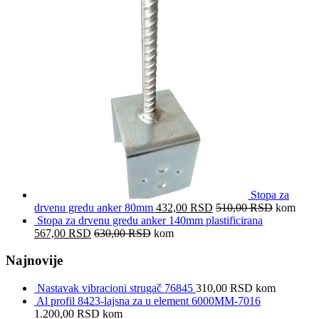
Stopa za
drvenu gredu anker 80mm
432,00
RSD
510,00
RSD
kom
Stopa za drvenu gredu anker 140mm plastificirana
567,00
RSD
630,00
RSD
kom
Najnovije
Nastavak vibracioni strugač 76845
310,00
RSD
kom
Al profil 8423-lajsna za u element 6000MM-7016
1.200,00
RSD
kom