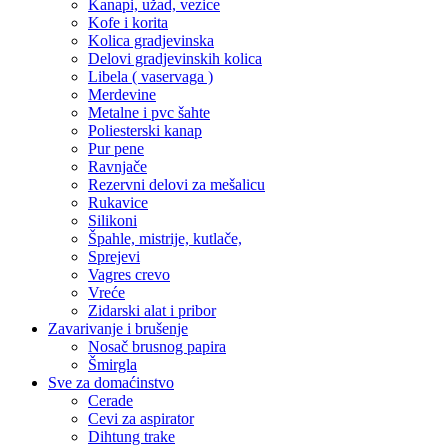
Kanapi, užad, vezice
Kofe i korita
Kolica gradjevinska
Delovi gradjevinskih kolica
Libela ( vaservaga )
Merdevine
Metalne i pvc šahte
Poliesterski kanap
Pur pene
Ravnjače
Rezervni delovi za mešalicu
Rukavice
Silikoni
Špahle, mistrije, kutlače,
Sprejevi
Vagres crevo
Vreće
Zidarski alat i pribor
Zavarivanje i brušenje
Nosač brusnog papira
Šmirgla
Sve za domaćinstvo
Cerade
Cevi za aspirator
Dihtung trake