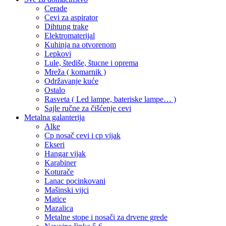
Cerade
Cevi za aspirator
Dihtung trake
Elektromaterijal
Kuhinja na otvorenom
Lepkovi
Lule, štediše, štucne i oprema
Mreža ( komarnik )
Održavanje kuće
Ostalo
Rasveta ( Led lampe, bateriske lampe… )
Sajle ručne za čišćenje cevi
Metalna galanterija
Alke
Cp nosač cevi i cp vijak
Ekseri
Hangar vijak
Karabiner
Koturače
Lanac pocinkovani
Mašinski vijci
Matice
Mazalica
Metalne stope i nosači za drvene grede