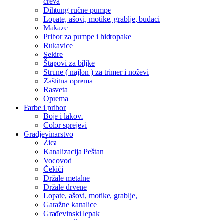
creva
Dihtung ručne pumpe
Lopate, ašovi, motike, grablje, budaci
Makaze
Pribor za pumpe i hidropake
Rukavice
Sekire
Štapovi za biljke
Strune ( najlon ) za trimer i noževi
Zaštitna oprema
Rasveta
Oprema
Farbe i pribor
Boje i lakovi
Color sprejevi
Gradjevinarstvo
Žica
Kanalizacija Peštan
Vodovod
Čekići
Držale metalne
Držale drvene
Lopate, ašovi, motike, grablje,
Garažne kanalice
Građevinski lepak