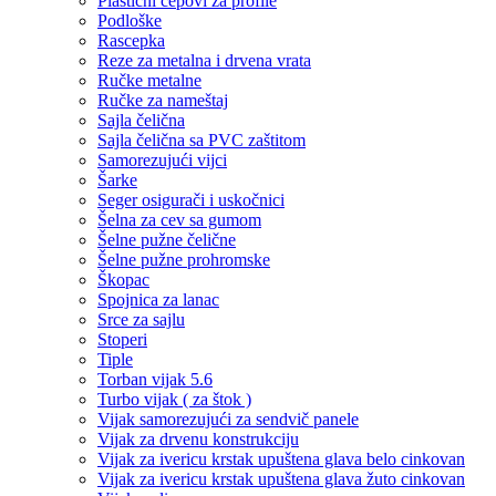
Plastični čepovi za profile
Podloške
Rascepka
Reze za metalna i drvena vrata
Ručke metalne
Ručke za nameštaj
Sajla čelična
Sajla čelična sa PVC zaštitom
Samorezujući vijci
Šarke
Seger osigurači i uskočnici
Šelna za cev sa gumom
Šelne pužne čelične
Šelne pužne prohromske
Škopac
Spojnica za lanac
Srce za sajlu
Stoperi
Tiple
Torban vijak 5.6
Turbo vijak ( za štok )
Vijak samorezujući za sendvič panele
Vijak za drvenu konstrukciju
Vijak za ivericu krstak upuštena glava belo cinkovan
Vijak za ivericu krstak upuštena glava žuto cinkovan