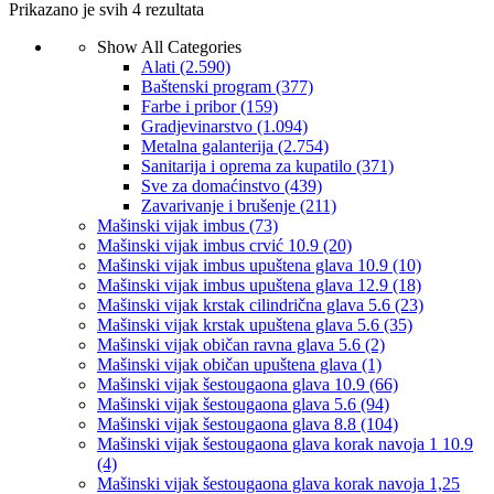
Prikazano je svih 4 rezultata
Show All Categories
Alati
(2.590)
Baštenski program
(377)
Farbe i pribor
(159)
Gradjevinarstvo
(1.094)
Metalna galanterija
(2.754)
Sanitarija i oprema za kupatilo
(371)
Sve za domaćinstvo
(439)
Zavarivanje i brušenje
(211)
Mašinski vijak imbus
(73)
Mašinski vijak imbus crvić 10.9
(20)
Mašinski vijak imbus upuštena glava 10.9
(10)
Mašinski vijak imbus upuštena glava 12.9
(18)
Mašinski vijak krstak cilindrična glava 5.6
(23)
Mašinski vijak krstak upuštena glava 5.6
(35)
Mašinski vijak običan ravna glava 5.6
(2)
Mašinski vijak običan upuštena glava
(1)
Mašinski vijak šestougaona glava 10.9
(66)
Mašinski vijak šestougaona glava 5.6
(94)
Mašinski vijak šestougaona glava 8.8
(104)
Mašinski vijak šestougaona glava korak navoja 1 10.9
(4)
Mašinski vijak šestougaona glava korak navoja 1,25