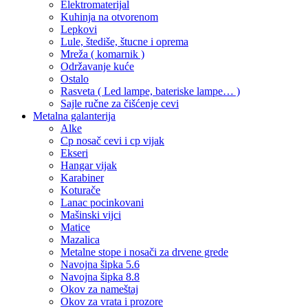
Elektromaterijal
Kuhinja na otvorenom
Lepkovi
Lule, štediše, štucne i oprema
Mreža ( komarnik )
Održavanje kuće
Ostalo
Rasveta ( Led lampe, bateriske lampe… )
Sajle ručne za čišćenje cevi
Metalna galanterija
Alke
Cp nosač cevi i cp vijak
Ekseri
Hangar vijak
Karabiner
Koturače
Lanac pocinkovani
Mašinski vijci
Matice
Mazalica
Metalne stope i nosači za drvene grede
Navojna šipka 5.6
Navojna šipka 8.8
Okov za nameštaj
Okov za vrata i prozore