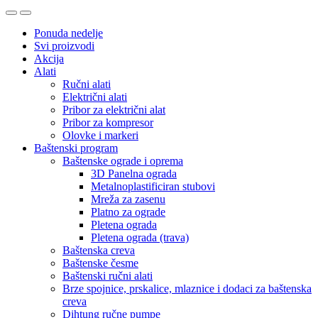
Ponuda nedelje
Svi proizvodi
Akcija
Alati
Ručni alati
Električni alati
Pribor za električni alat
Pribor za kompresor
Olovke i markeri
Baštenski program
Baštenske ograde i oprema
3D Panelna ograda
Metalnoplastificiran stubovi
Mreža za zasenu
Platno za ograde
Pletena ograda
Pletena ograda (trava)
Baštenska creva
Baštenske česme
Baštenski ručni alati
Brze spojnice, prskalice, mlaznice i dodaci za baštenska
creva
Dihtung ručne pumpe