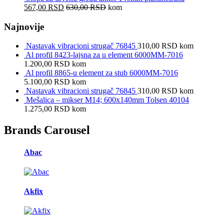
567,00
RSD
630,00
RSD
kom
Najnovije
Nastavak vibracioni strugač 76845
310,00
RSD
kom
Al profil 8423-lajsna za u element 6000MM-7016
1.200,00
RSD
kom
Al profil 8865-u element za stub 6000MM-7016
5.100,00
RSD
kom
Nastavak vibracioni strugač 76845
310,00
RSD
kom
Mešalica – mikser M14; 600x140mm Tolsen 40104
1.275,00
RSD
kom
Brands Carousel
Abac
Akfix