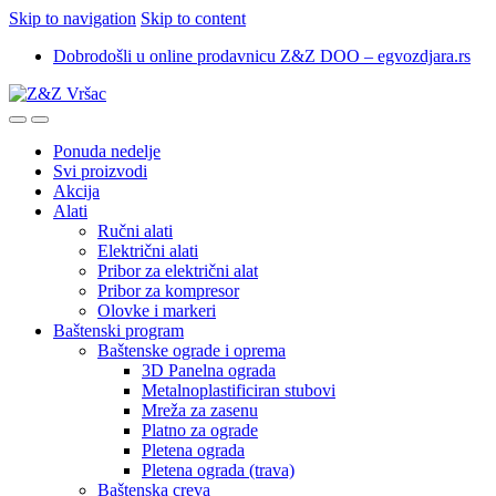
Skip to navigation
Skip to content
Dobrodošli u online prodavnicu Z&Z DOO – egvozdjara.rs
Ponuda nedelje
Svi proizvodi
Akcija
Alati
Ručni alati
Električni alati
Pribor za električni alat
Pribor za kompresor
Olovke i markeri
Baštenski program
Baštenske ograde i oprema
3D Panelna ograda
Metalnoplastificiran stubovi
Mreža za zasenu
Platno za ograde
Pletena ograda
Pletena ograda (trava)
Baštenska creva