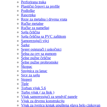
Perforirana traka
Plastični čepovi za profile
Podloške
Rascepka
Reze za metalna i drvena vrata
Ručke metalne
Ručke za nameštaj
Sajla čelična
Sajla čelična sa PVC zaštitom
Samorezujući vijci
Šarke
Seger osigurači i uskočnici
Šelna za cev sa gumom
Šelne pužne čelične
Šelne pužne prohromske
Škopac
Spojnica za lanac
Srce za sajlu
Stoperi
Tiple
Torban vijak 5.6
Turbo vijak ( za štok )
Vijak samorezujući za sendvič panele
Vijak za drvenu konstrukciju
Vijak za ivericu krstak upuštena glava belo cinkovan