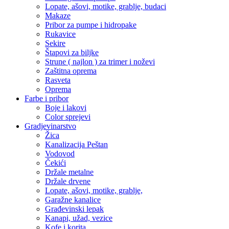
Lopate, ašovi, motike, grablje, budaci
Makaze
Pribor za pumpe i hidropake
Rukavice
Sekire
Štapovi za biljke
Strune ( najlon ) za trimer i noževi
Zaštitna oprema
Rasveta
Oprema
Farbe i pribor
Boje i lakovi
Color sprejevi
Gradjevinarstvo
Žica
Kanalizacija Peštan
Vodovod
Čekići
Držale metalne
Držale drvene
Lopate, ašovi, motike, grablje,
Garažne kanalice
Građevinski lepak
Kanapi, užad, vezice
Kofe i korita