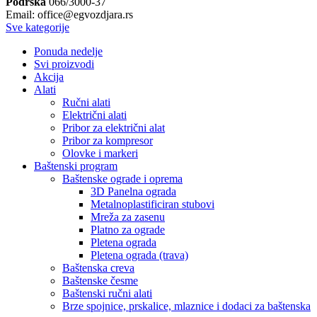
Podrška
066/3000-37
Email: office@egvozdjara.rs
Sve kategorije
Ponuda nedelje
Svi proizvodi
Akcija
Alati
Ručni alati
Električni alati
Pribor za električni alat
Pribor za kompresor
Olovke i markeri
Baštenski program
Baštenske ograde i oprema
3D Panelna ograda
Metalnoplastificiran stubovi
Mreža za zasenu
Platno za ograde
Pletena ograda
Pletena ograda (trava)
Baštenska creva
Baštenske česme
Baštenski ručni alati
Brze spojnice, prskalice, mlaznice i dodaci za baštenska