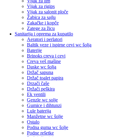
Vijak za lim
Vijak za rigips
Vijak za salonit ploče
Žabica za sajlu
Zakačke i kopče
Zatege za žicu
Sanitarija i oprema za kupatilo
Aeratori i perlatori
Baltik veze i ispirne cevi wc šolja
Baterije
Brinoks creva i cevi
Creva veš mašine
Daske wc šolja
Držač sapuna
Držač toalet papira
Drzači čaše
Držači peškira
Ek ventili
Genzle wc solje
Gumice i dihtunzi
Lule baterija
Manžetne wc šolje
Ostalo
Podna guma wc šolje
Podne rešetke