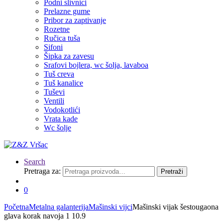
Podni slivnici
Prelazne gume
Pribor za zaptivanje
Rozetne
Ručica tuša
Sifoni
Šipka za zavesu
Srafovi bojlera, wc šolja, lavaboa
Tuš creva
Tuš kanalice
Tuševi
Ventili
Vodokotlići
Vrata kade
Wc šolje
Search
Pretraga za:
Pretraži
0
Početna
Metalna galanterija
Mašinski vijci
Mašinski vijak šestougaona
glava korak navoja 1 10.9