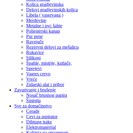
Kolica gradjevinska
Delovi gradjevinskih kolica
Libela ( vaservaga )
Merdevine
Metalne i pvc šahte
Poliesterski kanap
Pur pene
Ravnjače
Rezervni delovi za mešalicu
Rukavice
Silikoni
Špahle, mistrije, kutlače,
Sprejevi
Vagres crevo
Vreće
Zidarski alat i pribor
Zavarivanje i brušenje
Nosač brusnog papira
Šmirgla
Sve za domaćinstvo
Cerade
Cevi za aspirator
Dihtung trake
Elektromaterijal
Kuhinja na otvorenom