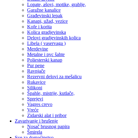
Lopate, ašovi, motike, grablje,
Garažne kanalice
Građevinski lepak
Kanapi, užad, vezice
Kofe i korita
Kolica gradjevinska
Delovi gradjevinskih kolica
Libela ( vaservaga )
Merdevine
Metalne i pvc šahte
Poliesterski kanap
Pur pene
Ravnjače
Rezervni delovi za mešalicu
Rukavice
Silikoni
Špahle, mistrije, kutlače,
Sprejevi
Vagres crevo
Vreće
Zidarski alat i pribor
Zavarivanje i brušenje
Nosač brusnog papira
Šmirgla
Sve za domaćinstvo