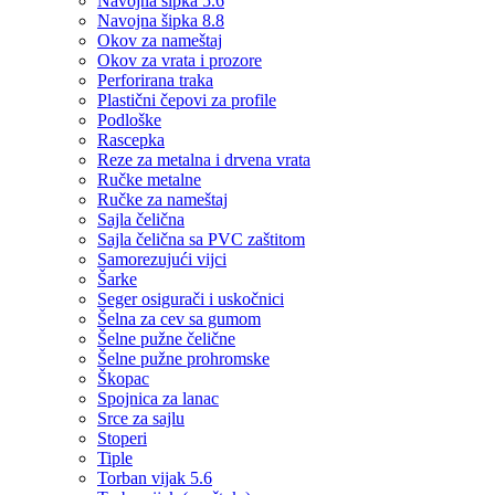
Navojna šipka 5.6
Navojna šipka 8.8
Okov za nameštaj
Okov za vrata i prozore
Perforirana traka
Plastični čepovi za profile
Podloške
Rascepka
Reze za metalna i drvena vrata
Ručke metalne
Ručke za nameštaj
Sajla čelična
Sajla čelična sa PVC zaštitom
Samorezujući vijci
Šarke
Seger osigurači i uskočnici
Šelna za cev sa gumom
Šelne pužne čelične
Šelne pužne prohromske
Škopac
Spojnica za lanac
Srce za sajlu
Stoperi
Tiple
Torban vijak 5.6