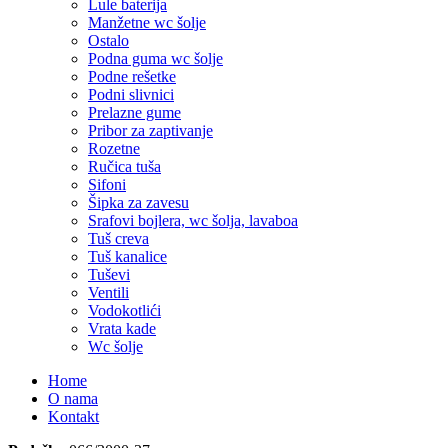
Lule baterija
Manžetne wc šolje
Ostalo
Podna guma wc šolje
Podne rešetke
Podni slivnici
Prelazne gume
Pribor za zaptivanje
Rozetne
Ručica tuša
Sifoni
Šipka za zavesu
Srafovi bojlera, wc šolja, lavaboa
Tuš creva
Tuš kanalice
Tuševi
Ventili
Vodokotlići
Vrata kade
Wc šolje
Home
O nama
Kontakt