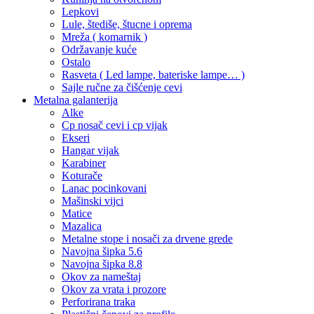
Lepkovi
Lule, štediše, štucne i oprema
Mreža ( komarnik )
Održavanje kuće
Ostalo
Rasveta ( Led lampe, bateriske lampe… )
Sajle ručne za čišćenje cevi
Metalna galanterija
Alke
Cp nosač cevi i cp vijak
Ekseri
Hangar vijak
Karabiner
Koturače
Lanac pocinkovani
Mašinski vijci
Matice
Mazalica
Metalne stope i nosači za drvene grede
Navojna šipka 5.6
Navojna šipka 8.8
Okov za nameštaj
Okov za vrata i prozore
Perforirana traka