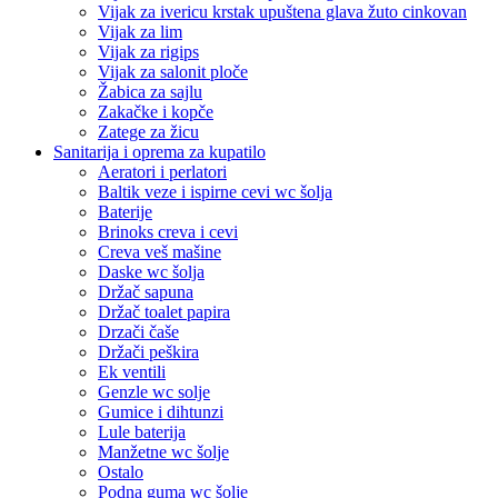
Vijak za ivericu krstak upuštena glava žuto cinkovan
Vijak za lim
Vijak za rigips
Vijak za salonit ploče
Žabica za sajlu
Zakačke i kopče
Zatege za žicu
Sanitarija i oprema za kupatilo
Aeratori i perlatori
Baltik veze i ispirne cevi wc šolja
Baterije
Brinoks creva i cevi
Creva veš mašine
Daske wc šolja
Držač sapuna
Držač toalet papira
Drzači čaše
Držači peškira
Ek ventili
Genzle wc solje
Gumice i dihtunzi
Lule baterija
Manžetne wc šolje
Ostalo
Podna guma wc šolje