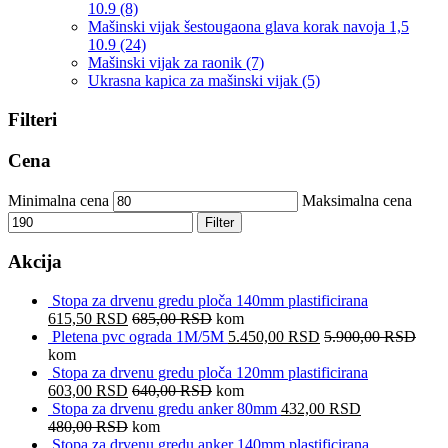
10.9
(8)
Mašinski vijak šestougaona glava korak navoja 1,5
10.9
(24)
Mašinski vijak za raonik
(7)
Ukrasna kapica za mašinski vijak
(5)
Filteri
Cena
Minimalna cena
Maksimalna cena
Filter
Akcija
Stopa za drvenu gredu ploča 140mm plastificirana
615,50
RSD
685,00
RSD
kom
Pletena pvc ograda 1M/5M
5.450,00
RSD
5.900,00
RSD
kom
Stopa za drvenu gredu ploča 120mm plastificirana
603,00
RSD
640,00
RSD
kom
Stopa za drvenu gredu anker 80mm
432,00
RSD
480,00
RSD
kom
Stopa za drvenu gredu anker 140mm plastificirana