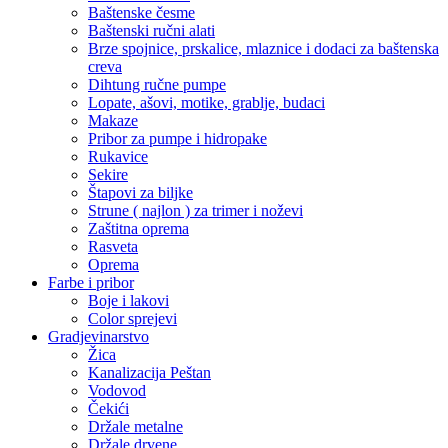
Baštenske česme
Baštenski ručni alati
Brze spojnice, prskalice, mlaznice i dodaci za baštenska
creva
Dihtung ručne pumpe
Lopate, ašovi, motike, grablje, budaci
Makaze
Pribor za pumpe i hidropake
Rukavice
Sekire
Štapovi za biljke
Strune ( najlon ) za trimer i noževi
Zaštitna oprema
Rasveta
Oprema
Farbe i pribor
Boje i lakovi
Color sprejevi
Gradjevinarstvo
Žica
Kanalizacija Peštan
Vodovod
Čekići
Držale metalne
Držale drvene