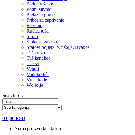
Podne rešetke
Podni slivnici
Prelazne gume
Pribor za zaptivanje
Rozetne
Ručica tuša
Sifoni
Šipka za zavesu
Srafovi bojlera, wc šolja, lavaboa
Tuš creva
Tuš kanalice
Tuševi
Ventili
Vodokotlići
Vrata kade
Wc šolje
Search for:
0
0,00
RSD
Nema proizvoda u korpi.