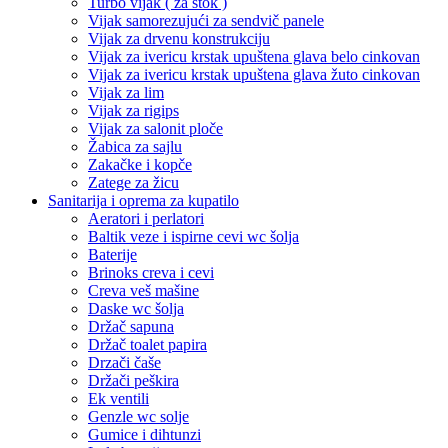
Turbo vijak ( za štok )
Vijak samorezujući za sendvič panele
Vijak za drvenu konstrukciju
Vijak za ivericu krstak upuštena glava belo cinkovan
Vijak za ivericu krstak upuštena glava žuto cinkovan
Vijak za lim
Vijak za rigips
Vijak za salonit ploče
Žabica za sajlu
Zakačke i kopče
Zatege za žicu
Sanitarija i oprema za kupatilo
Aeratori i perlatori
Baltik veze i ispirne cevi wc šolja
Baterije
Brinoks creva i cevi
Creva veš mašine
Daske wc šolja
Držač sapuna
Držač toalet papira
Drzači čaše
Držači peškira
Ek ventili
Genzle wc solje
Gumice i dihtunzi