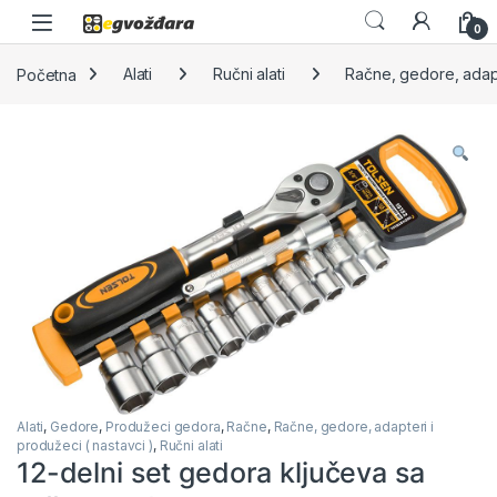
Skip to navigation
Skip to content
0
Početna
Alati
Ručni alati
Račne, gedore, adapt
Alati
,
Gedore
,
Produžeci gedora
,
Račne
,
Račne, gedore, adapteri i
produžeci ( nastavci )
,
Ručni alati
12-delni set gedora ključeva sa