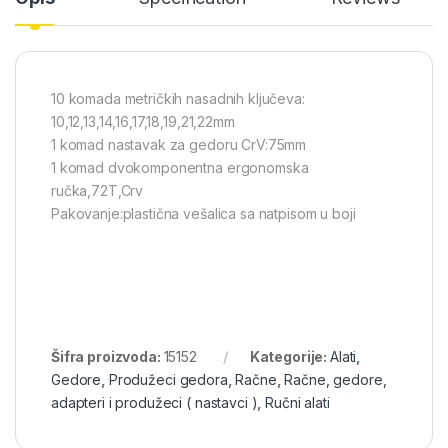
10 komada metričkih nasadnih ključeva:
10,12,13,14,16,17,18,19,21,22mm
1 komad nastavak za gedoru CrV:75mm
1 komad dvokomponentna ergonomska
ručka,72T,Crv
Pakovanje:plastična vešalica sa natpisom u boji
Šifra proizvoda:
15152
Kategorije:
Alati
,
Gedore
,
Produžeci gedora
,
Račne
,
Račne, gedore,
adapteri i produžeci ( nastavci )
,
Ručni alati