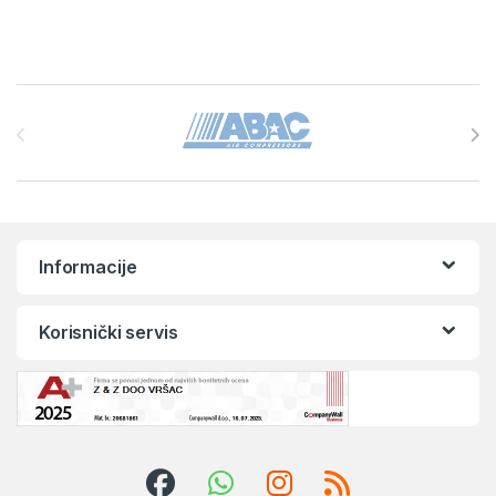
Brands Carousel
Informacije
Korisnički servis