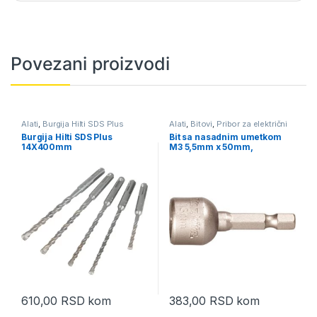
Povezani proizvodi
Alati
,
Burgija Hilti SDS Plus
Alati
,
Bitovi
,
Pribor za električni
alat
Burgija Hilti SDS Plus
Bit sa nasadnim umetkom
14X400mm
M3 5,5mm x 50mm,
magnetni, Makita B-38685
610,00
RSD
kom
383,00
RSD
kom