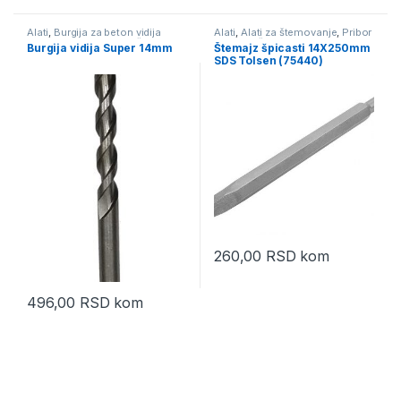
Alati
,
Burgija za beton vidija
Alati
,
Alati za štemovanje
,
Pribor
Super
,
Pribor za električni alat
za električni alat
Burgija vidija Super 14mm
Štemajz špicasti 14X250mm
SDS Tolsen (75440)
260,00
RSD
kom
496,00
RSD
kom