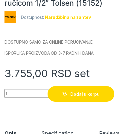
ručicom 1/2″ Tolsen (15152)
Dostupnost:
Narudžbina na zahtev
DOSTUPNO SAMO ZA ONLINE PORUCIVANJE
ISPORUKA PROIZVODA OD 3-7 RADNIH DANA
3.755,00
RSD
set
12-delni set gedora ključeva sa ručicom 1/2" Tolsen (15152) qu
Dodaj u korpu
Opis
Specification
Reviews