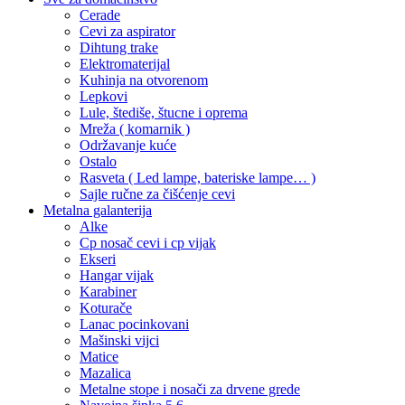
Cerade
Cevi za aspirator
Dihtung trake
Elektromaterijal
Kuhinja na otvorenom
Lepkovi
Lule, štediše, štucne i oprema
Mreža ( komarnik )
Održavanje kuće
Ostalo
Rasveta ( Led lampe, bateriske lampe… )
Sajle ručne za čišćenje cevi
Metalna galanterija
Alke
Cp nosač cevi i cp vijak
Ekseri
Hangar vijak
Karabiner
Koturače
Lanac pocinkovani
Mašinski vijci
Matice
Mazalica
Metalne stope i nosači za drvene grede