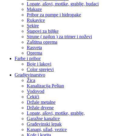
Lopate, ašovi, motike, grablje, budaci
Makaze
Pribor za pumpe i hidropake
Rukavice
Sekire
Štapovi za biljke
Strune ( najlon ) za trimer i noževi
Zaštitna oprema
Rasveta
Oprema
Farbe i pribor
Boje i lakovi
Color sprejevi
Gradjevinarstvo
Žica
Kanalizacija Peštan
Vodovod
Čekići
Držale metalne
Držale drvene
Lopate, ašovi, motike, grablje,
Garažne kanalice
Građevinski lepak
Kanapi, užad, vezice
Kofe i korita