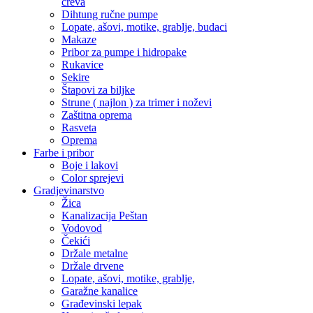
creva
Dihtung ručne pumpe
Lopate, ašovi, motike, grablje, budaci
Makaze
Pribor za pumpe i hidropake
Rukavice
Sekire
Štapovi za biljke
Strune ( najlon ) za trimer i noževi
Zaštitna oprema
Rasveta
Oprema
Farbe i pribor
Boje i lakovi
Color sprejevi
Gradjevinarstvo
Žica
Kanalizacija Peštan
Vodovod
Čekići
Držale metalne
Držale drvene
Lopate, ašovi, motike, grablje,
Garažne kanalice
Građevinski lepak