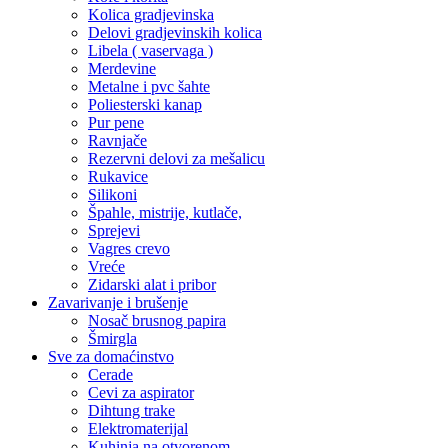
Kolica gradjevinska
Delovi gradjevinskih kolica
Libela ( vaservaga )
Merdevine
Metalne i pvc šahte
Poliesterski kanap
Pur pene
Ravnjače
Rezervni delovi za mešalicu
Rukavice
Silikoni
Špahle, mistrije, kutlače,
Sprejevi
Vagres crevo
Vreće
Zidarski alat i pribor
Zavarivanje i brušenje
Nosač brusnog papira
Šmirgla
Sve za domaćinstvo
Cerade
Cevi za aspirator
Dihtung trake
Elektromaterijal
Kuhinja na otvorenom