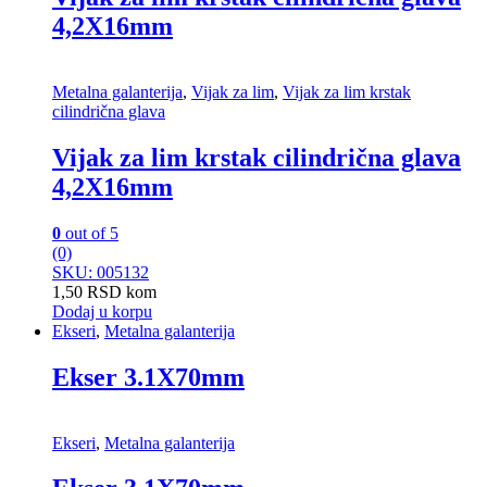
4,2X16mm
Metalna galanterija
,
Vijak za lim
,
Vijak za lim krstak
cilindrična glava
Vijak za lim krstak cilindrična glava
4,2X16mm
0
out of 5
(0)
SKU: 005132
1,50
RSD
kom
Dodaj u korpu
Ekseri
,
Metalna galanterija
Ekser 3.1X70mm
Ekseri
,
Metalna galanterija