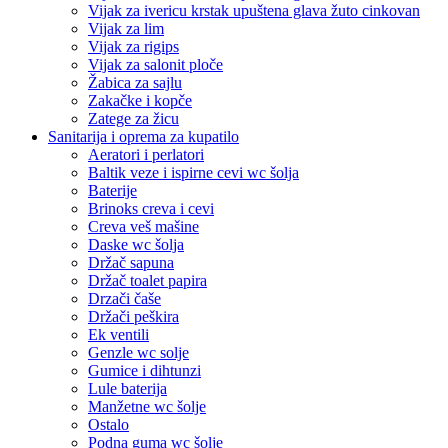
Vijak za ivericu krstak upuštena glava žuto cinkovan
Vijak za lim
Vijak za rigips
Vijak za salonit ploče
Žabica za sajlu
Zakačke i kopče
Zatege za žicu
Sanitarija i oprema za kupatilo
Aeratori i perlatori
Baltik veze i ispirne cevi wc šolja
Baterije
Brinoks creva i cevi
Creva veš mašine
Daske wc šolja
Držač sapuna
Držač toalet papira
Drzači čaše
Držači peškira
Ek ventili
Genzle wc solje
Gumice i dihtunzi
Lule baterija
Manžetne wc šolje
Ostalo
Podna guma wc šolje