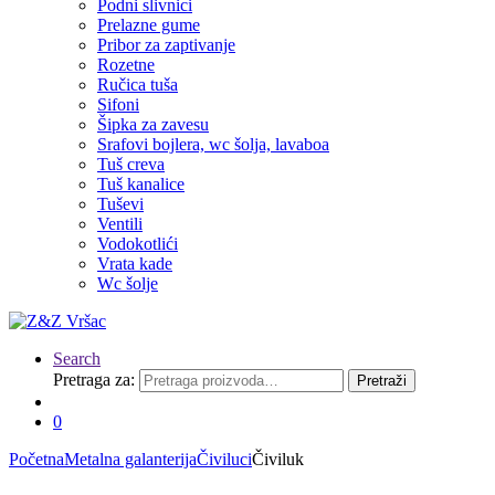
Podni slivnici
Prelazne gume
Pribor za zaptivanje
Rozetne
Ručica tuša
Sifoni
Šipka za zavesu
Srafovi bojlera, wc šolja, lavaboa
Tuš creva
Tuš kanalice
Tuševi
Ventili
Vodokotlići
Vrata kade
Wc šolje
Search
Pretraga za:
Pretraži
0
Početna
Metalna galanterija
Čiviluci
Čiviluk