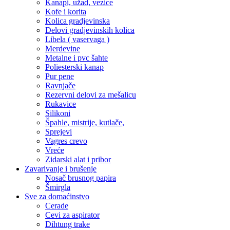
Kanapi, užad, vezice
Kofe i korita
Kolica gradjevinska
Delovi gradjevinskih kolica
Libela ( vaservaga )
Merdevine
Metalne i pvc šahte
Poliesterski kanap
Pur pene
Ravnjače
Rezervni delovi za mešalicu
Rukavice
Silikoni
Špahle, mistrije, kutlače,
Sprejevi
Vagres crevo
Vreće
Zidarski alat i pribor
Zavarivanje i brušenje
Nosač brusnog papira
Šmirgla
Sve za domaćinstvo
Cerade
Cevi za aspirator
Dihtung trake