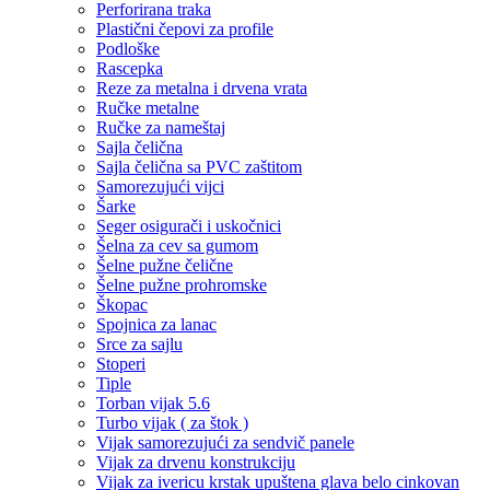
Perforirana traka
Plastični čepovi za profile
Podloške
Rascepka
Reze za metalna i drvena vrata
Ručke metalne
Ručke za nameštaj
Sajla čelična
Sajla čelična sa PVC zaštitom
Samorezujući vijci
Šarke
Seger osigurači i uskočnici
Šelna za cev sa gumom
Šelne pužne čelične
Šelne pužne prohromske
Škopac
Spojnica za lanac
Srce za sajlu
Stoperi
Tiple
Torban vijak 5.6
Turbo vijak ( za štok )
Vijak samorezujući za sendvič panele
Vijak za drvenu konstrukciju
Vijak za ivericu krstak upuštena glava belo cinkovan