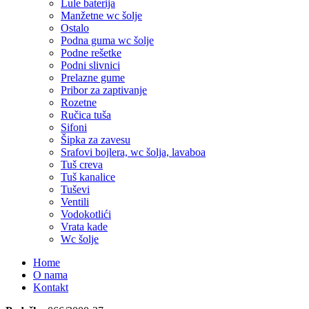
Lule baterija
Manžetne wc šolje
Ostalo
Podna guma wc šolje
Podne rešetke
Podni slivnici
Prelazne gume
Pribor za zaptivanje
Rozetne
Ručica tuša
Sifoni
Šipka za zavesu
Srafovi bojlera, wc šolja, lavaboa
Tuš creva
Tuš kanalice
Tuševi
Ventili
Vodokotlići
Vrata kade
Wc šolje
Home
O nama
Kontakt