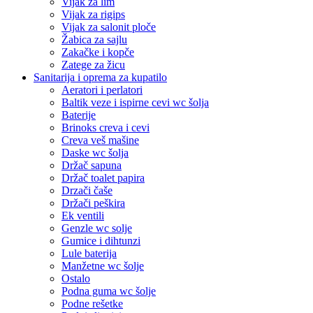
Vijak za lim
Vijak za rigips
Vijak za salonit ploče
Žabica za sajlu
Zakačke i kopče
Zatege za žicu
Sanitarija i oprema za kupatilo
Aeratori i perlatori
Baltik veze i ispirne cevi wc šolja
Baterije
Brinoks creva i cevi
Creva veš mašine
Daske wc šolja
Držač sapuna
Držač toalet papira
Drzači čaše
Držači peškira
Ek ventili
Genzle wc solje
Gumice i dihtunzi
Lule baterija
Manžetne wc šolje
Ostalo
Podna guma wc šolje
Podne rešetke