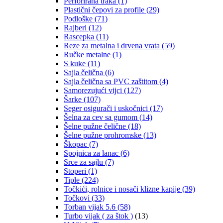
Perforirana traka
(1)
Plastični čepovi za profile
(29)
Podloške
(71)
Rajberi
(12)
Rascepka
(11)
Reze za metalna i drvena vrata
(59)
Ručke metalne
(1)
S kuke
(11)
Sajla čelična
(6)
Sajla čelična sa PVC zaštitom
(4)
Samorezujući vijci
(127)
Šarke
(107)
Seger osigurači i uskočnici
(17)
Šelna za cev sa gumom
(14)
Šelne pužne čelične
(18)
Šelne pužne prohromske
(13)
Škopac
(7)
Spojnica za lanac
(6)
Srce za sajlu
(7)
Stoperi
(1)
Tiple
(224)
Točkići, rolnice i nosači klizne kapije
(39)
Točkovi
(33)
Torban vijak 5.6
(58)
Turbo vijak ( za štok )
(13)