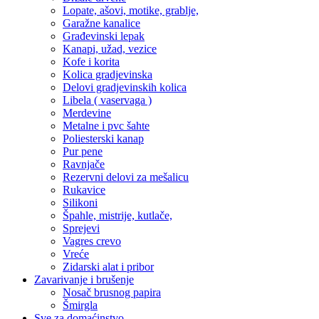
Lopate, ašovi, motike, grablje,
Garažne kanalice
Građevinski lepak
Kanapi, užad, vezice
Kofe i korita
Kolica gradjevinska
Delovi gradjevinskih kolica
Libela ( vaservaga )
Merdevine
Metalne i pvc šahte
Poliesterski kanap
Pur pene
Ravnjače
Rezervni delovi za mešalicu
Rukavice
Silikoni
Špahle, mistrije, kutlače,
Sprejevi
Vagres crevo
Vreće
Zidarski alat i pribor
Zavarivanje i brušenje
Nosač brusnog papira
Šmirgla
Sve za domaćinstvo