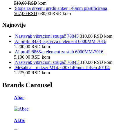
510,00
RSD
kom
Stopa za drvenu gredu anker 140mm plastificirana
567,00
RSD
630,00
RSD
kom
Najnovije
Nastavak vibracioni strugač 76845
310,00
RSD
kom
Al profil 8423-lajsna za u element 6000MM-7016
1.200,00
RSD
kom
Al profil 8865-u element za stub 6000MM-7016
5.100,00
RSD
kom
Nastavak vibracioni strugač 76845
310,00
RSD
kom
Mešalica – mikser M14; 600x140mm Tolsen 40104
1.275,00
RSD
kom
Brands Carousel
Abac
Akfix