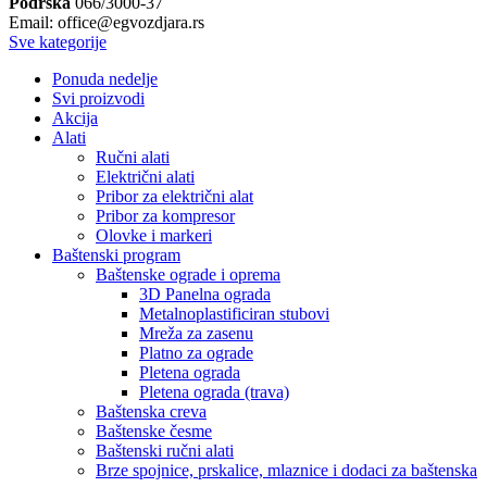
Podrška
066/3000-37
Email: office@egvozdjara.rs
Sve kategorije
Ponuda nedelje
Svi proizvodi
Akcija
Alati
Ručni alati
Električni alati
Pribor za električni alat
Pribor za kompresor
Olovke i markeri
Baštenski program
Baštenske ograde i oprema
3D Panelna ograda
Metalnoplastificiran stubovi
Mreža za zasenu
Platno za ograde
Pletena ograda
Pletena ograda (trava)
Baštenska creva
Baštenske česme
Baštenski ručni alati
Brze spojnice, prskalice, mlaznice i dodaci za baštenska