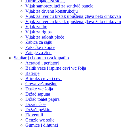
Turbo vijak ( za štok )
Vijak samorezujući za sendvič panele
Vijak za drvenu konstrukciju
Vijak za ivericu krstak upuštena glava belo cinkovan
Vijak za ivericu krstak upuštena glava žuto cinkovan
Vijak za lim
Vijak za rigips
Vijak za salonit ploče
Žabica za sajlu
Zakačke i kopče
Zatege za žicu
Sanitarija i oprema za kupatilo
Aeratori i perlatori
Baltik veze i ispirne cevi wc šolja
Baterije
Brinoks creva i cevi
Creva veš mašine
Daske wc šolja
Držač sapuna
Držač toalet papira
Drzači čaše
Držači peškira
Ek ventili
Genzle wc solje
Gumice i dihtunzi