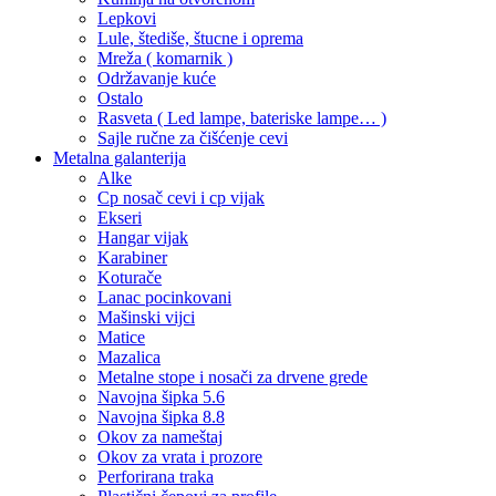
Lepkovi
Lule, štediše, štucne i oprema
Mreža ( komarnik )
Održavanje kuće
Ostalo
Rasveta ( Led lampe, bateriske lampe… )
Sajle ručne za čišćenje cevi
Metalna galanterija
Alke
Cp nosač cevi i cp vijak
Ekseri
Hangar vijak
Karabiner
Koturače
Lanac pocinkovani
Mašinski vijci
Matice
Mazalica
Metalne stope i nosači za drvene grede
Navojna šipka 5.6
Navojna šipka 8.8
Okov za nameštaj
Okov za vrata i prozore
Perforirana traka