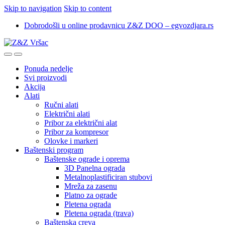
Skip to navigation
Skip to content
Dobrodošli u online prodavnicu Z&Z DOO – egvozdjara.rs
Ponuda nedelje
Svi proizvodi
Akcija
Alati
Ručni alati
Električni alati
Pribor za električni alat
Pribor za kompresor
Olovke i markeri
Baštenski program
Baštenske ograde i oprema
3D Panelna ograda
Metalnoplastificiran stubovi
Mreža za zasenu
Platno za ograde
Pletena ograda
Pletena ograda (trava)
Baštenska creva