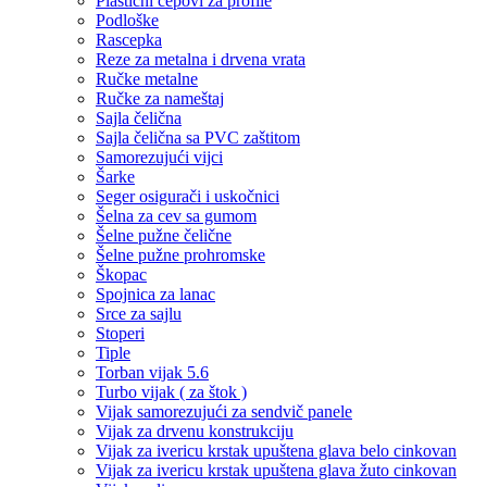
Plastični čepovi za profile
Podloške
Rascepka
Reze za metalna i drvena vrata
Ručke metalne
Ručke za nameštaj
Sajla čelična
Sajla čelična sa PVC zaštitom
Samorezujući vijci
Šarke
Seger osigurači i uskočnici
Šelna za cev sa gumom
Šelne pužne čelične
Šelne pužne prohromske
Škopac
Spojnica za lanac
Srce za sajlu
Stoperi
Tiple
Torban vijak 5.6
Turbo vijak ( za štok )
Vijak samorezujući za sendvič panele
Vijak za drvenu konstrukciju
Vijak za ivericu krstak upuštena glava belo cinkovan
Vijak za ivericu krstak upuštena glava žuto cinkovan