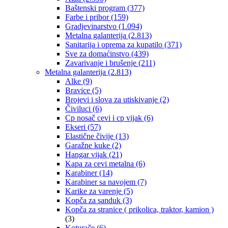
Baštenski program
(377)
Farbe i pribor
(159)
Gradjevinarstvo
(1.094)
Metalna galanterija
(2.813)
Sanitarija i oprema za kupatilo
(371)
Sve za domaćinstvo
(439)
Zavarivanje i brušenje
(211)
Metalna galanterija
(2.813)
Alke
(9)
Bravice
(5)
Brojevi i slova za utiskivanje
(2)
Čiviluci
(6)
Cp nosač cevi i cp vijak
(6)
Ekseri
(57)
Elastične čivije
(13)
Garažne kuke
(2)
Hangar vijak
(21)
Kapa za cevi metalna
(6)
Karabiner
(14)
Karabiner sa navojem
(7)
Karike za varenje
(5)
Kopča za sanduk
(3)
Kopča za stranice ( prikolica, traktor, kamion )
(3)
Koturače
(6)