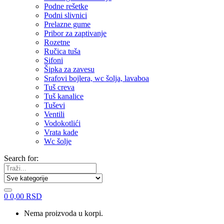
Podne rešetke
Podni slivnici
Prelazne gume
Pribor za zaptivanje
Rozetne
Ručica tuša
Sifoni
Šipka za zavesu
Srafovi bojlera, wc šolja, lavaboa
Tuš creva
Tuš kanalice
Tuševi
Ventili
Vodokotlići
Vrata kade
Wc šolje
Search for:
0
0,00
RSD
Nema proizvoda u korpi.