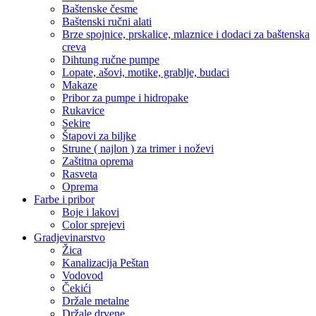
Baštenske česme
Baštenski ručni alati
Brze spojnice, prskalice, mlaznice i dodaci za baštenska
creva
Dihtung ručne pumpe
Lopate, ašovi, motike, grablje, budaci
Makaze
Pribor za pumpe i hidropake
Rukavice
Sekire
Štapovi za biljke
Strune ( najlon ) za trimer i noževi
Zaštitna oprema
Rasveta
Oprema
Farbe i pribor
Boje i lakovi
Color sprejevi
Gradjevinarstvo
Žica
Kanalizacija Peštan
Vodovod
Čekići
Držale metalne
Držale drvene