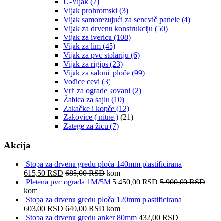
U-Vijak
(7)
Vijak prohromski
(3)
Vijak samorezujući za sendvič panele
(4)
Vijak za drvenu konstrukciju
(50)
Vijak za ivericu
(108)
Vijak za lim
(45)
Vijak za pvc stolariju
(6)
Vijak za rigips
(23)
Vijak za salonit ploče
(99)
Vođice cevi
(3)
Vrh za ograde kovani
(2)
Žabica za sajlu
(10)
Zakačke i kopče
(12)
Zakovice ( nitne )
(21)
Zatege za žicu
(7)
Akcija
Stopa za drvenu gredu ploča 140mm plastificirana
615,50
RSD
685,00
RSD
kom
Pletena pvc ograda 1M/5M
5.450,00
RSD
5.900,00
RSD
kom
Stopa za drvenu gredu ploča 120mm plastificirana
603,00
RSD
640,00
RSD
kom
Stopa za drvenu gredu anker 80mm
432,00
RSD