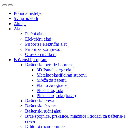
Ponuda nedelje
Svi proizvodi
Akcija
Alati
Ručni alati
Električni alati
Pribor za električni alat
Pribor za kompresor
Olovke i markeri
Baštenski program
Baštenske ograde i oprema
3D Panelna ograda
Metalnoplastificiran stubovi
Mreža za zasenu
Platno za ograde
Pletena ograda
Pletena ograda (trava)
Baštenska creva
Baštenske česme
Baštenski ručni alati
Brze spojnice, prskalice, mlaznice i dodaci za baštenska
creva
Dihtung ručne pumpe