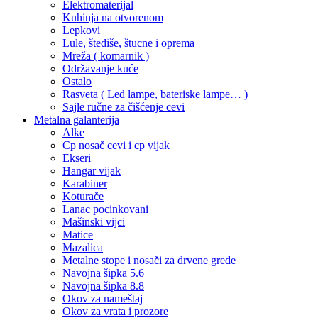
Elektromaterijal
Kuhinja na otvorenom
Lepkovi
Lule, štediše, štucne i oprema
Mreža ( komarnik )
Održavanje kuće
Ostalo
Rasveta ( Led lampe, bateriske lampe… )
Sajle ručne za čišćenje cevi
Metalna galanterija
Alke
Cp nosač cevi i cp vijak
Ekseri
Hangar vijak
Karabiner
Koturače
Lanac pocinkovani
Mašinski vijci
Matice
Mazalica
Metalne stope i nosači za drvene grede
Navojna šipka 5.6
Navojna šipka 8.8
Okov za nameštaj
Okov za vrata i prozore