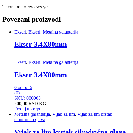
There are no reviews yet.
Povezani proizvodi
Ekseri
,
Ekseri
,
Metalna galanterija
Ekser 3.4X80mm
Ekseri
,
Ekseri
,
Metalna galanterija
Ekser 3.4X80mm
0
out of 5
(0)
SKU: 000008
200,00
RSD
KG
Dodaj u korpu
Metalna galanterija
,
Vijak za lim
,
Vijak za lim krstak
cilindrična glava
Vijak za lim krstak cilindrična glava