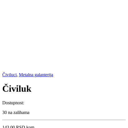
Čiviluci
,
Metalna galanterija
Čiviluk
Dostupnost:
30 na zalihama
143,00
RSD
kom