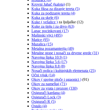
Krovni Jahač (kalota)
(1)
Kuka fiksa za dizanje tereta
(5)
Kuka za podizanje tereta
(4)
Kuka za skele
(6)
Kuke ( vešalice )
za ljuljaške
(12)
Kuke za tiplu i za drvo
(63)
Lanac pocinkovani
(17)
Mašinski vijci
(495)
Matice
(95)
Mazalica
(15)
Metalna pozamanterija
(49)
Metalne stope i nosači za drvene grede
(31)
Navojna šipka 10.9
(1)
Navojna šipka 5.6
(17)
Navojna šipka 8.8
(8)
Nosači polica i kuhinjskih elemenata
(25)
Očni vijak
(14)
Okov ( spojne ploče i ugaonici )
(91)
Okov za nameštaj
(71)
Okov za vrata i prozore
(330)
Osigurači kardana
(4)
Osigurači Lock
(3)
Osigurači R
(5)
Ostalo
(4)