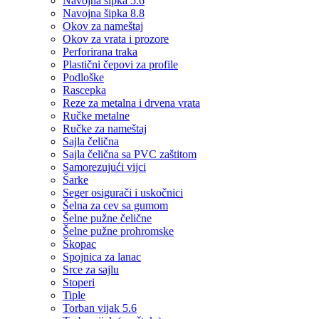
Navojna šipka 5.6
Navojna šipka 8.8
Okov za nameštaj
Okov za vrata i prozore
Perforirana traka
Plastični čepovi za profile
Podloške
Rascepka
Reze za metalna i drvena vrata
Ručke metalne
Ručke za nameštaj
Sajla čelična
Sajla čelična sa PVC zaštitom
Samorezujući vijci
Šarke
Seger osigurači i uskočnici
Šelna za cev sa gumom
Šelne pužne čelične
Šelne pužne prohromske
Škopac
Spojnica za lanac
Srce za sajlu
Stoperi
Tiple
Torban vijak 5.6