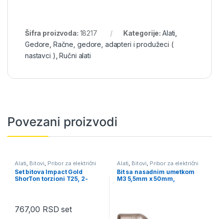
Šifra proizvoda:
18217
Kategorije:
Alati
,
Gedore
,
Račne, gedore, adapteri i produžeci (
nastavci )
,
Ručni alati
Povezani proizvodi
Alati
,
Bitovi
,
Pribor za električni
Alati
,
Bitovi
,
Pribor za električni
alat
alat
Set bitova Impact Gold
Bit sa nasadnim umetkom
ShorTon torzioni T25, 2-
M3 5,5mm x 50mm,
delni, Makita B-42276
magnetni, Makita B-38685
767,00
RSD
set