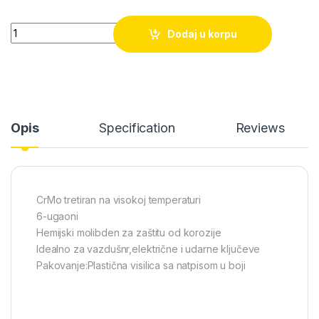
Gedora ključ udarni Tolsen (18217) 17mm quantity
Dodaj u korpu
Opis
Specification
Reviews
CrMo tretiran na visokoj temperaturi
6-ugaoni
Hemijski molibden za zaštitu od korozije
Idealno za vazdušnr,električne i udarne ključeve
Pakovanje:Plastična visilica sa natpisom u boji