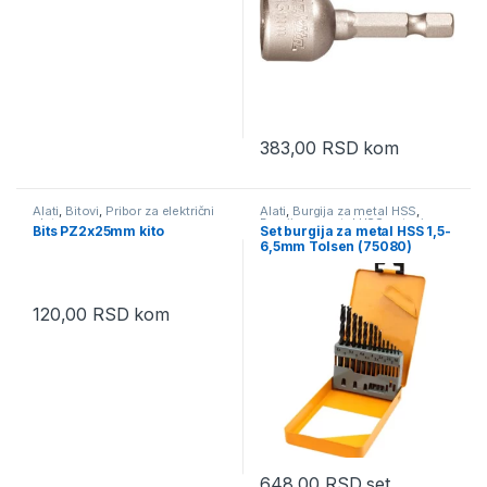
383,00
RSD
kom
Alati
,
Bitovi
,
Pribor za električni
Alati
,
Burgija za metal HSS
,
alat
Burgija za metal HSS setovi
,
Bits PZ2x25mm kito
Set burgija za metal HSS 1,5-
Pribor za električni alat
6,5mm Tolsen (75080)
120,00
RSD
kom
648,00
RSD
set