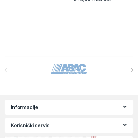
Brands Carousel
Informacije
Korisnički servis