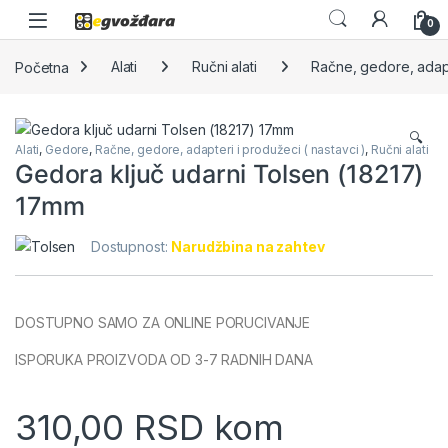
Skip to navigation
Skip to content
0
Početna
Alati
Ručni alati
Račne, gedore, adapt
🔍
Alati
,
Gedore
,
Račne, gedore, adapteri i produžeci ( nastavci )
,
Ručni alati
Gedora ključ udarni Tolsen (18217)
17mm
Dostupnost:
Narudžbina na zahtev
DOSTUPNO SAMO ZA ONLINE PORUCIVANJE
ISPORUKA PROIZVODA OD 3-7 RADNIH DANA
310,00
RSD
kom