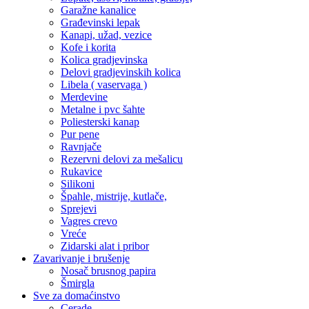
Garažne kanalice
Građevinski lepak
Kanapi, užad, vezice
Kofe i korita
Kolica gradjevinska
Delovi gradjevinskih kolica
Libela ( vaservaga )
Merdevine
Metalne i pvc šahte
Poliesterski kanap
Pur pene
Ravnjače
Rezervni delovi za mešalicu
Rukavice
Silikoni
Špahle, mistrije, kutlače,
Sprejevi
Vagres crevo
Vreće
Zidarski alat i pribor
Zavarivanje i brušenje
Nosač brusnog papira
Šmirgla
Sve za domaćinstvo
Cerade