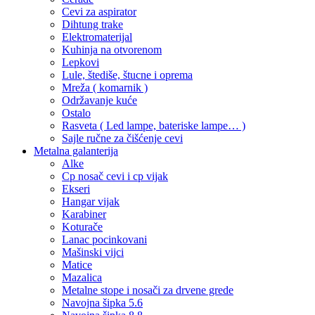
Cevi za aspirator
Dihtung trake
Elektromaterijal
Kuhinja na otvorenom
Lepkovi
Lule, štediše, štucne i oprema
Mreža ( komarnik )
Održavanje kuće
Ostalo
Rasveta ( Led lampe, bateriske lampe… )
Sajle ručne za čišćenje cevi
Metalna galanterija
Alke
Cp nosač cevi i cp vijak
Ekseri
Hangar vijak
Karabiner
Koturače
Lanac pocinkovani
Mašinski vijci
Matice
Mazalica
Metalne stope i nosači za drvene grede
Navojna šipka 5.6