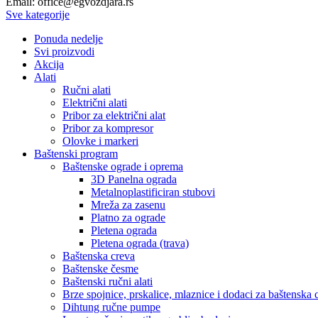
Email: office@egvozdjara.rs
Sve kategorije
Ponuda nedelje
Svi proizvodi
Akcija
Alati
Ručni alati
Električni alati
Pribor za električni alat
Pribor za kompresor
Olovke i markeri
Baštenski program
Baštenske ograde i oprema
3D Panelna ograda
Metalnoplastificiran stubovi
Mreža za zasenu
Platno za ograde
Pletena ograda
Pletena ograda (trava)
Baštenska creva
Baštenske česme
Baštenski ručni alati
Brze spojnice, prskalice, mlaznice i dodaci za baštenska 
Dihtung ručne pumpe