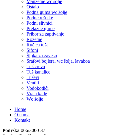
Manžetne wc šolje
Ostalo
Podna guma wc šolje
Podne rešetke
Podni slivnici
Prelazne gume
Pribor za zaptivanje
Rozetne
Ručica tuša
Sifoni
Šipka za zavesu
Srafovi bojlera, wc šolja, lavaboa
Tuš creva
Tuš kanalice
Tuševi
Ventili
Vodokotlići
Vrata kade
Wc šolje
Home
O nama
Kontakt
Podrška
066/3000-37