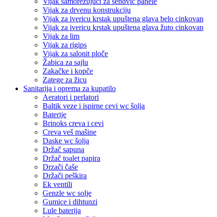
Vijak samorezujući za sendvič panele
Vijak za drvenu konstrukciju
Vijak za ivericu krstak upuštena glava belo cinkovan
Vijak za ivericu krstak upuštena glava žuto cinkovan
Vijak za lim
Vijak za rigips
Vijak za salonit ploče
Žabica za sajlu
Zakačke i kopče
Zatege za žicu
Sanitarija i oprema za kupatilo
Aeratori i perlatori
Baltik veze i ispirne cevi wc šolja
Baterije
Brinoks creva i cevi
Creva veš mašine
Daske wc šolja
Držač sapuna
Držač toalet papira
Drzači čaše
Držači peškira
Ek ventili
Genzle wc solje
Gumice i dihtunzi
Lule baterija