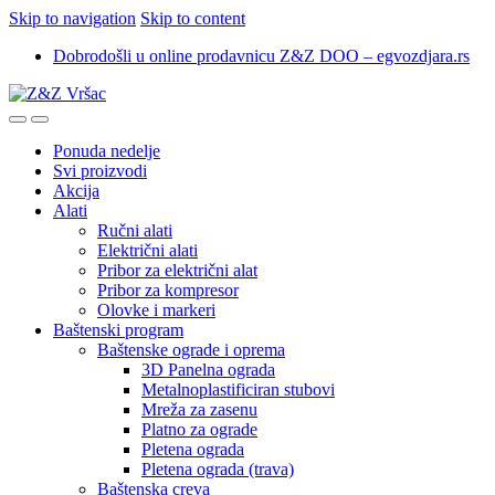
Skip to navigation
Skip to content
Dobrodošli u online prodavnicu Z&Z DOO – egvozdjara.rs
Ponuda nedelje
Svi proizvodi
Akcija
Alati
Ručni alati
Električni alati
Pribor za električni alat
Pribor za kompresor
Olovke i markeri
Baštenski program
Baštenske ograde i oprema
3D Panelna ograda
Metalnoplastificiran stubovi
Mreža za zasenu
Platno za ograde
Pletena ograda
Pletena ograda (trava)
Baštenska creva