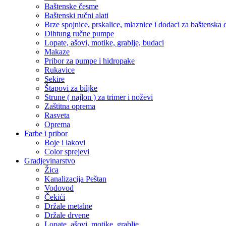
Baštenske česme
Baštenski ručni alati
Brze spojnice, prskalice, mlaznice i dodaci za baštenska 
Dihtung ručne pumpe
Lopate, ašovi, motike, grablje, budaci
Makaze
Pribor za pumpe i hidropake
Rukavice
Sekire
Štapovi za biljke
Strune ( najlon ) za trimer i noževi
Zaštitna oprema
Rasveta
Oprema
Farbe i pribor
Boje i lakovi
Color sprejevi
Gradjevinarstvo
Žica
Kanalizacija Peštan
Vodovod
Čekići
Držale metalne
Držale drvene
Lopate, ašovi, motike, grablje,