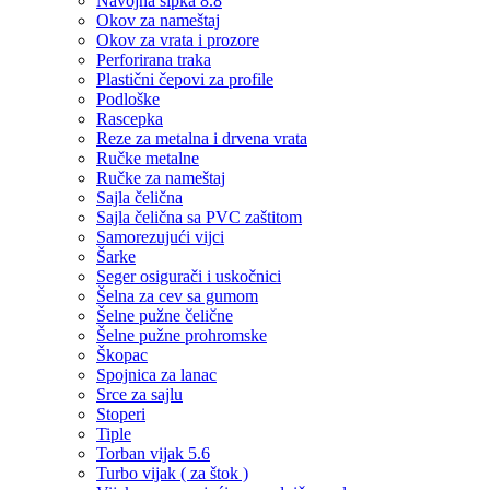
Navojna šipka 8.8
Okov za nameštaj
Okov za vrata i prozore
Perforirana traka
Plastični čepovi za profile
Podloške
Rascepka
Reze za metalna i drvena vrata
Ručke metalne
Ručke za nameštaj
Sajla čelična
Sajla čelična sa PVC zaštitom
Samorezujući vijci
Šarke
Seger osigurači i uskočnici
Šelna za cev sa gumom
Šelne pužne čelične
Šelne pužne prohromske
Škopac
Spojnica za lanac
Srce za sajlu
Stoperi
Tiple
Torban vijak 5.6
Turbo vijak ( za štok )