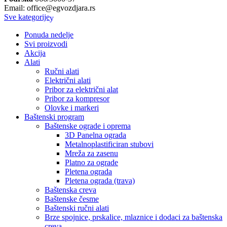
Email: office@egvozdjara.rs
Sve kategorije
Ponuda nedelje
Svi proizvodi
Akcija
Alati
Ručni alati
Električni alati
Pribor za električni alat
Pribor za kompresor
Olovke i markeri
Baštenski program
Baštenske ograde i oprema
3D Panelna ograda
Metalnoplastificiran stubovi
Mreža za zasenu
Platno za ograde
Pletena ograda
Pletena ograda (trava)
Baštenska creva
Baštenske česme
Baštenski ručni alati
Brze spojnice, prskalice, mlaznice i dodaci za baštenska
creva