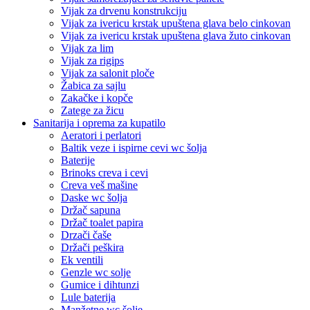
Vijak za drvenu konstrukciju
Vijak za ivericu krstak upuštena glava belo cinkovan
Vijak za ivericu krstak upuštena glava žuto cinkovan
Vijak za lim
Vijak za rigips
Vijak za salonit ploče
Žabica za sajlu
Zakačke i kopče
Zatege za žicu
Sanitarija i oprema za kupatilo
Aeratori i perlatori
Baltik veze i ispirne cevi wc šolja
Baterije
Brinoks creva i cevi
Creva veš mašine
Daske wc šolja
Držač sapuna
Držač toalet papira
Drzači čaše
Držači peškira
Ek ventili
Genzle wc solje
Gumice i dihtunzi
Lule baterija
Manžetne wc šolje