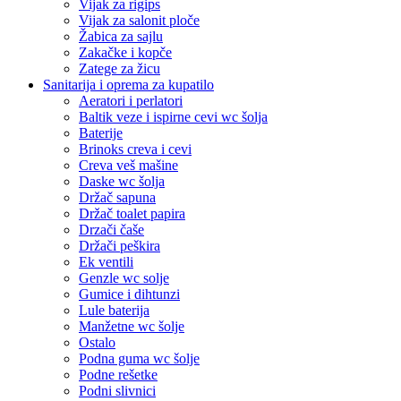
Vijak za rigips
Vijak za salonit ploče
Žabica za sajlu
Zakačke i kopče
Zatege za žicu
Sanitarija i oprema za kupatilo
Aeratori i perlatori
Baltik veze i ispirne cevi wc šolja
Baterije
Brinoks creva i cevi
Creva veš mašine
Daske wc šolja
Držač sapuna
Držač toalet papira
Drzači čaše
Držači peškira
Ek ventili
Genzle wc solje
Gumice i dihtunzi
Lule baterija
Manžetne wc šolje
Ostalo
Podna guma wc šolje
Podne rešetke
Podni slivnici