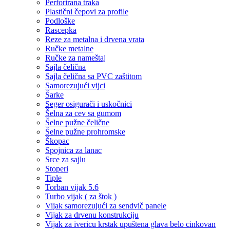
Perforirana traka
Plastični čepovi za profile
Podloške
Rascepka
Reze za metalna i drvena vrata
Ručke metalne
Ručke za nameštaj
Sajla čelična
Sajla čelična sa PVC zaštitom
Samorezujući vijci
Šarke
Seger osigurači i uskočnici
Šelna za cev sa gumom
Šelne pužne čelične
Šelne pužne prohromske
Škopac
Spojnica za lanac
Srce za sajlu
Stoperi
Tiple
Torban vijak 5.6
Turbo vijak ( za štok )
Vijak samorezujući za sendvič panele
Vijak za drvenu konstrukciju
Vijak za ivericu krstak upuštena glava belo cinkovan