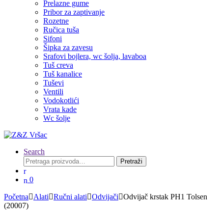
Prelazne gume
Pribor za zaptivanje
Rozetne
Ručica tuša
Sifoni
Šipka za zavesu
Srafovi bojlera, wc šolja, lavaboa
Tuš creva
Tuš kanalice
Tuševi
Ventili
Vodokotlići
Vrata kade
Wc šolje
Search
Pretraga
Pretraži
za:
0
Početna
Alati
Ručni alati
Odvijači
Odvijač krstak PH1 Tolsen
(20007)