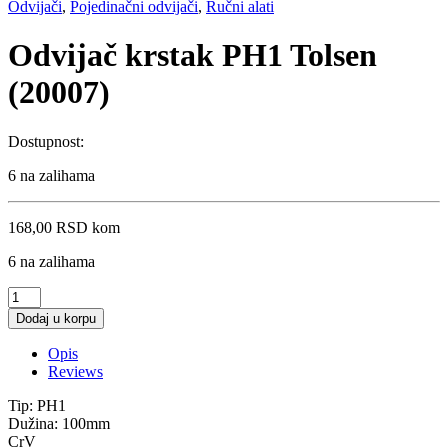
Odvijači
,
Pojedinačni odvijači
,
Ručni alati
Odvijač krstak PH1 Tolsen
(20007)
Dostupnost:
6 na zalihama
168,00
RSD
kom
6 na zalihama
Odvijač
krstak
Dodaj u korpu
PH1
Tolsen
Opis
(20007)
Reviews
quantity
Tip: PH1
Dužina: 100mm
CrV