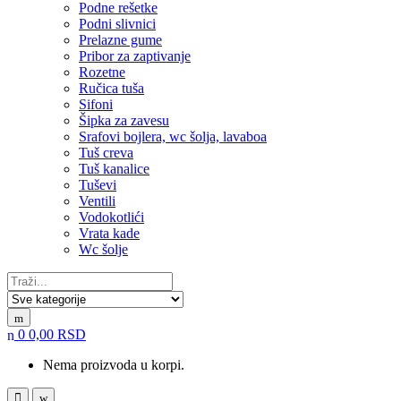
Podne rešetke
Podni slivnici
Prelazne gume
Pribor za zaptivanje
Rozetne
Ručica tuša
Sifoni
Šipka za zavesu
Srafovi bojlera, wc šolja, lavaboa
Tuš creva
Tuš kanalice
Tuševi
Ventili
Vodokotlići
Vrata kade
Wc šolje
Search for:
0
0,00
RSD
Nema proizvoda u korpi.