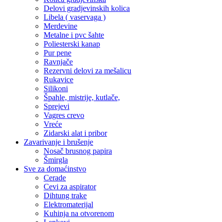
Delovi gradjevinskih kolica
Libela ( vaservaga )
Merdevine
Metalne i pvc šahte
Poliesterski kanap
Pur pene
Ravnjače
Rezervni delovi za mešalicu
Rukavice
Silikoni
Špahle, mistrije, kutlače,
Sprejevi
Vagres crevo
Vreće
Zidarski alat i pribor
Zavarivanje i brušenje
Nosač brusnog papira
Šmirgla
Sve za domaćinstvo
Cerade
Cevi za aspirator
Dihtung trake
Elektromaterijal
Kuhinja na otvorenom