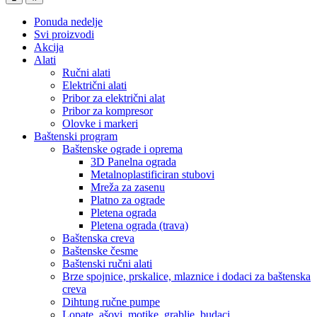
Ponuda nedelje
Svi proizvodi
Akcija
Alati
Ručni alati
Električni alati
Pribor za električni alat
Pribor za kompresor
Olovke i markeri
Baštenski program
Baštenske ograde i oprema
3D Panelna ograda
Metalnoplastificiran stubovi
Mreža za zasenu
Platno za ograde
Pletena ograda
Pletena ograda (trava)
Baštenska creva
Baštenske česme
Baštenski ručni alati
Brze spojnice, prskalice, mlaznice i dodaci za baštenska
creva
Dihtung ručne pumpe
Lopate, ašovi, motike, grablje, budaci