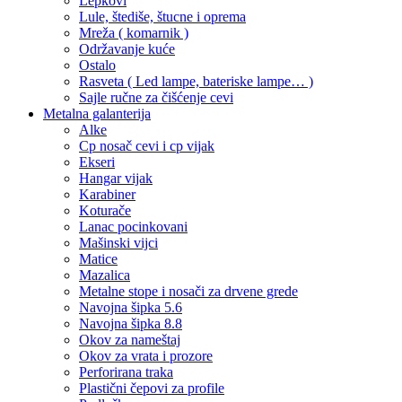
Lepkovi
Lule, štediše, štucne i oprema
Mreža ( komarnik )
Održavanje kuće
Ostalo
Rasveta ( Led lampe, bateriske lampe… )
Sajle ručne za čišćenje cevi
Metalna galanterija
Alke
Cp nosač cevi i cp vijak
Ekseri
Hangar vijak
Karabiner
Koturače
Lanac pocinkovani
Mašinski vijci
Matice
Mazalica
Metalne stope i nosači za drvene grede
Navojna šipka 5.6
Navojna šipka 8.8
Okov za nameštaj
Okov za vrata i prozore
Perforirana traka
Plastični čepovi za profile