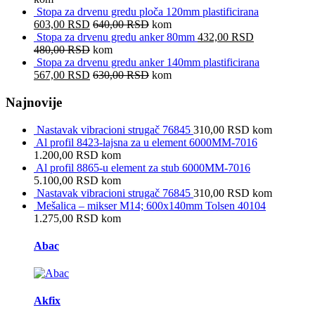
Stopa za drvenu gredu ploča 120mm plastificirana
603,00
RSD
640,00
RSD
kom
Stopa za drvenu gredu anker 80mm
432,00
RSD
480,00
RSD
kom
Stopa za drvenu gredu anker 140mm plastificirana
567,00
RSD
630,00
RSD
kom
Najnovije
Nastavak vibracioni strugač 76845
310,00
RSD
kom
Al profil 8423-lajsna za u element 6000MM-7016
1.200,00
RSD
kom
Al profil 8865-u element za stub 6000MM-7016
5.100,00
RSD
kom
Nastavak vibracioni strugač 76845
310,00
RSD
kom
Mešalica – mikser M14; 600x140mm Tolsen 40104
1.275,00
RSD
kom
Brands Carousel
Abac
Akfix