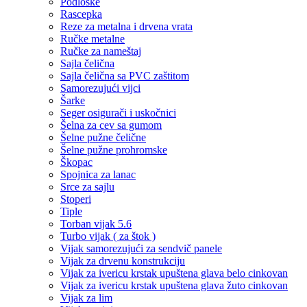
Podloške
Rascepka
Reze za metalna i drvena vrata
Ručke metalne
Ručke za nameštaj
Sajla čelična
Sajla čelična sa PVC zaštitom
Samorezujući vijci
Šarke
Seger osigurači i uskočnici
Šelna za cev sa gumom
Šelne pužne čelične
Šelne pužne prohromske
Škopac
Spojnica za lanac
Srce za sajlu
Stoperi
Tiple
Torban vijak 5.6
Turbo vijak ( za štok )
Vijak samorezujući za sendvič panele
Vijak za drvenu konstrukciju
Vijak za ivericu krstak upuštena glava belo cinkovan
Vijak za ivericu krstak upuštena glava žuto cinkovan
Vijak za lim