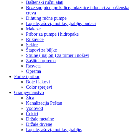
Baštenski ručni alati
Brze spojnice, prskalice, mlaznice i dodaci za baštenska
creva
Dihtung ručne pumpe
Lopate, ašovi, motike, grablje, budaci
Makaze
Pribor za pumpe i hidropake
Rukavice
Sekire
Štapovi za biljke
Strune ( najlon ) za trimer i noževi
Zaštitna oprema
Rasveta
Oprema
Farbe i pribor
Boje i lakovi
Color sprejevi
Gradjevinarstvo
Žica
Kanalizacija Peštan
Vodovod
Čekići
Držale metalne
Držale drvene
Lopate, ašovi, motike, grablje,