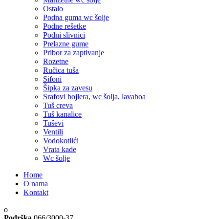
Ostalo
Podna guma wc šolje
Podne rešetke
Podni slivnici
Prelazne gume
Pribor za zaptivanje
Rozetne
Ručica tuša
Sifoni
Šipka za zavesu
Srafovi bojlera, wc šolja, lavaboa
Tuš creva
Tuš kanalice
Tuševi
Ventili
Vodokotlići
Vrata kade
Wc šolje
Home
O nama
Kontakt
Podrška
066/3000-37