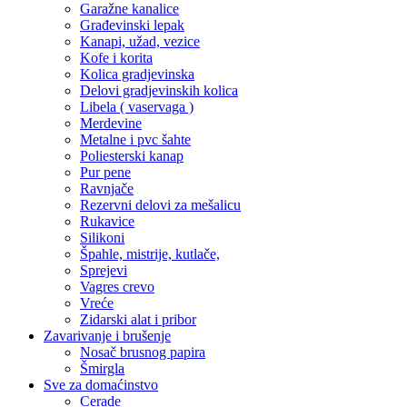
Garažne kanalice
Građevinski lepak
Kanapi, užad, vezice
Kofe i korita
Kolica gradjevinska
Delovi gradjevinskih kolica
Libela ( vaservaga )
Merdevine
Metalne i pvc šahte
Poliesterski kanap
Pur pene
Ravnjače
Rezervni delovi za mešalicu
Rukavice
Silikoni
Špahle, mistrije, kutlače,
Sprejevi
Vagres crevo
Vreće
Zidarski alat i pribor
Zavarivanje i brušenje
Nosač brusnog papira
Šmirgla
Sve za domaćinstvo
Cerade