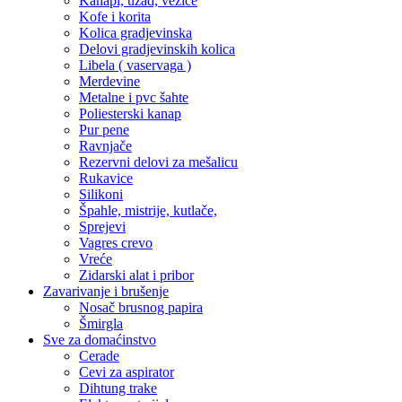
Kanapi, užad, vezice
Kofe i korita
Kolica gradjevinska
Delovi gradjevinskih kolica
Libela ( vaservaga )
Merdevine
Metalne i pvc šahte
Poliesterski kanap
Pur pene
Ravnjače
Rezervni delovi za mešalicu
Rukavice
Silikoni
Špahle, mistrije, kutlače,
Sprejevi
Vagres crevo
Vreće
Zidarski alat i pribor
Zavarivanje i brušenje
Nosač brusnog papira
Šmirgla
Sve za domaćinstvo
Cerade
Cevi za aspirator
Dihtung trake