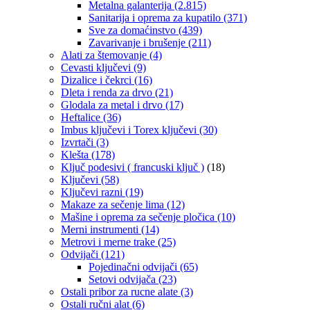
Metalna galanterija
(2.815)
Sanitarija i oprema za kupatilo
(371)
Sve za domaćinstvo
(439)
Zavarivanje i brušenje
(211)
Alati za štemovanje
(4)
Cevasti ključevi
(9)
Dizalice i čekrci
(16)
Dleta i renda za drvo
(21)
Glodala za metal i drvo
(17)
Heftalice
(36)
Imbus ključevi i Torex ključevi
(30)
Izvrtači
(3)
Klešta
(178)
Ključ podesivi ( francuski ključ )
(18)
Ključevi
(58)
Ključevi razni
(19)
Makaze za sečenje lima
(12)
Mašine i oprema za sečenje pločica
(10)
Merni instrumenti
(14)
Metrovi i merne trake
(25)
Odvijači
(121)
Pojedinačni odvijači
(65)
Setovi odvijača
(23)
Ostali pribor za rucne alate
(3)
Ostali ručni alat
(6)