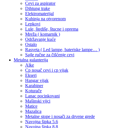
Cevi za aspirator
Dihtung trake
Elektromaterijal
Kuhinja na otvorenom
Lepkovi
Lule, štediše, štucne i oprema
Mreža ( komarnik )
Održavanje kuće
Ostalo
Rasveta ( Led lampe, bateriske lampe… )
Sajle ručne za čišćenje cevi
Metalna galanterija
Alke
Cp nosač cevi i cp vijak
Ekseri
Hangar vijak
Karabiner
Koturače
Lanac pocinkovani
Mašinski vijci
Matice
Mazalica
Metalne stope i nosači za drvene grede
Navojna šipka 5.6
Navojna šipka 8.8