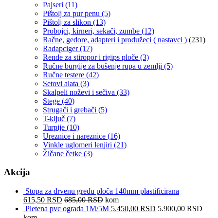
Pajseri
(11)
Pištolj za pur penu
(5)
Pištolj za slikon
(13)
Probojci, kirneri, sekači, zumbe
(12)
Račne, gedore, adapteri i produžeci ( nastavci )
(231)
Radapciger
(17)
Rende za stiropor i rigips ploče
(3)
Ručne burgije za bušenje rupa u zemlji
(5)
Ručne testere
(42)
Setovi alata
(3)
Skalpeli noževi i sečiva
(33)
Stege
(40)
Strugači i grebači
(5)
T-ključ
(7)
Turpije
(10)
Ureznice i nareznice
(16)
Vinkle uglomeri lenjiri
(21)
Žičane četke
(3)
Akcija
Stopa za drvenu gredu ploča 140mm plastificirana
615,50
RSD
685,00
RSD
kom
Pletena pvc ograda 1M/5M
5.450,00
RSD
5.900,00
RSD
kom