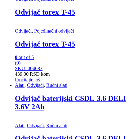
Odvijač torex T-45
Odvijači
,
Pojedinačni odvijači
Odvijač torex T-45
0
out of 5
(0)
SKU: 004683
439,00
RSD
kom
Pročitajte još
Alati
,
Odvijači
,
Ručni alati
Odvijač baterijski CSDL-3.6 DELI
3.6V 2Ah
Alati
,
Odvijači
,
Ručni alati
Odvijač baterijski CSDL-3.6 DELI