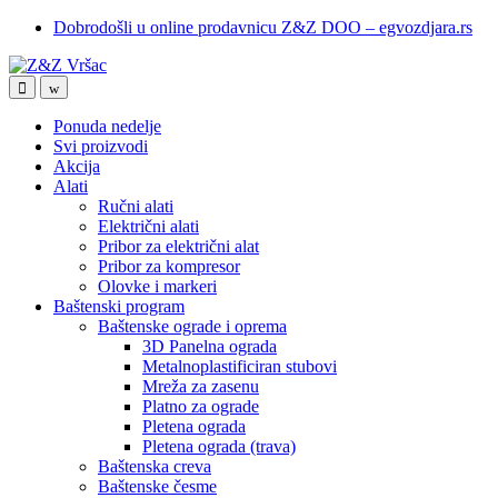
Skip
Skip
Dobrodošli u online prodavnicu Z&Z DOO – egvozdjara.rs
to
to
navigation
content
Ponuda nedelje
Svi proizvodi
Akcija
Alati
Ručni alati
Električni alati
Pribor za električni alat
Pribor za kompresor
Olovke i markeri
Baštenski program
Baštenske ograde i oprema
3D Panelna ograda
Metalnoplastificiran stubovi
Mreža za zasenu
Platno za ograde
Pletena ograda
Pletena ograda (trava)
Baštenska creva
Baštenske česme