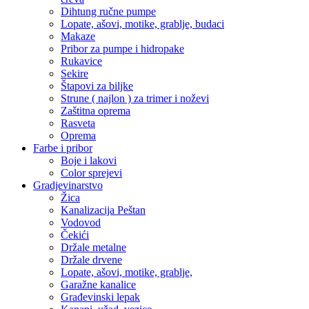
Dihtung ručne pumpe
Lopate, ašovi, motike, grablje, budaci
Makaze
Pribor za pumpe i hidropake
Rukavice
Sekire
Štapovi za biljke
Strune ( najlon ) za trimer i noževi
Zaštitna oprema
Rasveta
Oprema
Farbe i pribor
Boje i lakovi
Color sprejevi
Gradjevinarstvo
Žica
Kanalizacija Peštan
Vodovod
Čekići
Držale metalne
Držale drvene
Lopate, ašovi, motike, grablje,
Garažne kanalice
Građevinski lepak