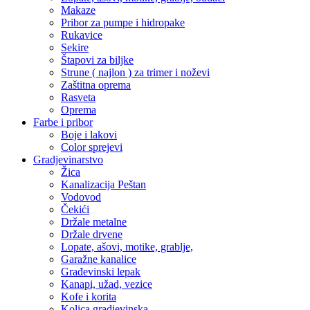
Makaze
Pribor za pumpe i hidropake
Rukavice
Sekire
Štapovi za biljke
Strune ( najlon ) za trimer i noževi
Zaštitna oprema
Rasveta
Oprema
Farbe i pribor
Boje i lakovi
Color sprejevi
Gradjevinarstvo
Žica
Kanalizacija Peštan
Vodovod
Čekići
Držale metalne
Držale drvene
Lopate, ašovi, motike, grablje,
Garažne kanalice
Građevinski lepak
Kanapi, užad, vezice
Kofe i korita
Kolica gradjevinska