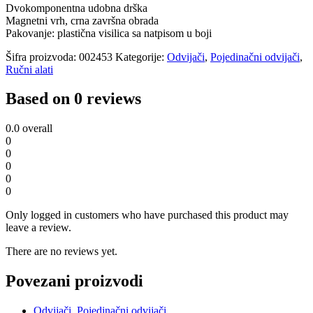
Dvokomponentna udobna drška
Magnetni vrh, crna završna obrada
Pakovanje: plastična visilica sa natpisom u boji
Šifra proizvoda:
002453
Kategorije:
Odvijači
,
Pojedinačni odvijači
,
Ručni alati
Based on 0 reviews
0.0
overall
0
0
0
0
0
Only logged in customers who have purchased this product may
leave a review.
There are no reviews yet.
Povezani proizvodi
Odvijači
,
Pojedinačni odvijači