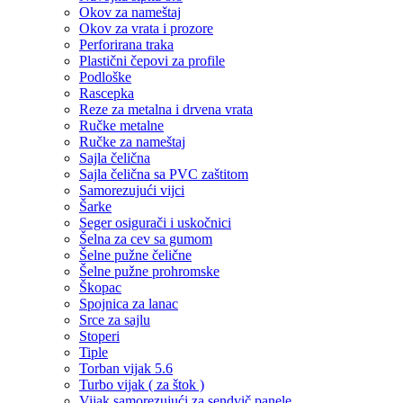
Okov za nameštaj
Okov za vrata i prozore
Perforirana traka
Plastični čepovi za profile
Podloške
Rascepka
Reze za metalna i drvena vrata
Ručke metalne
Ručke za nameštaj
Sajla čelična
Sajla čelična sa PVC zaštitom
Samorezujući vijci
Šarke
Seger osigurači i uskočnici
Šelna za cev sa gumom
Šelne pužne čelične
Šelne pužne prohromske
Škopac
Spojnica za lanac
Srce za sajlu
Stoperi
Tiple
Torban vijak 5.6
Turbo vijak ( za štok )
Vijak samorezujući za sendvič panele