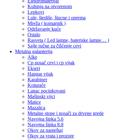
Elektromaterijal
Kuhinja na otvorenom
Lepkovi
Lule, štediše, štucne i oprema
Mreža ( komarnik )
Održavanje kuće
Ostalo
Rasveta ( Led lampe, bateriske lampe… )
Sajle ručne za čišćenje cevi
Metalna galanterija
Alke
Cp nosač cevi i cp vijak
Ekseri
Hangar vijak
Karabiner
Koturače
Lanac pocinkovani
Mašinski vijci
Matice
Mazalica
Metalne stope i nosači za drvene grede
Navojna šipka 5.6
Navojna šipka 8.8
Okov za nameštaj
Okov za vrata i prozore