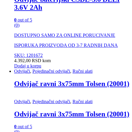
3.6V 2Ah
0
out of 5
(0)
DOSTUPNO SAMO ZA ONLINE PORUCIVANJE
ISPORUKA PROIZVODA OD 3-7 RADNIH DANA
SKU: 1201672
4.392,00
RSD
kom
Dodaj u korpu
Odvijači
,
Pojedinačni odvijači
,
Ručni alati
Odvijač ravni 3x75mm Tolsen (20001)
Odvijači
,
Pojedinačni odvijači
,
Ručni alati
Odvijač ravni 3x75mm Tolsen (20001)
0
out of 5
(0)