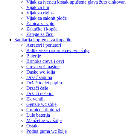
Vijak za ivericu krstak upuštena glava žuto cinkovan
Vijak za lim
Vijak za rigips
Vijak za salonit ploče
Žabica za sajlu
Zakačke i kopče
Zatege za žicu
Sanitarija i oprema za kupatilo
Aeratori i perlatori
Baltik veze i ispirne cevi wc šolja
Baterije
Brinoks creva i cevi
Creva veš mašine
Daske wc šolja
Držač sapuna
Držač toalet papira
Drzači čaše
Držači peškira
Ek ventili
Genzle wc solje
Gumice i dihtunzi
Lule baterija
Manžetne wc šolje
Ostalo
Podna guma wc šolje