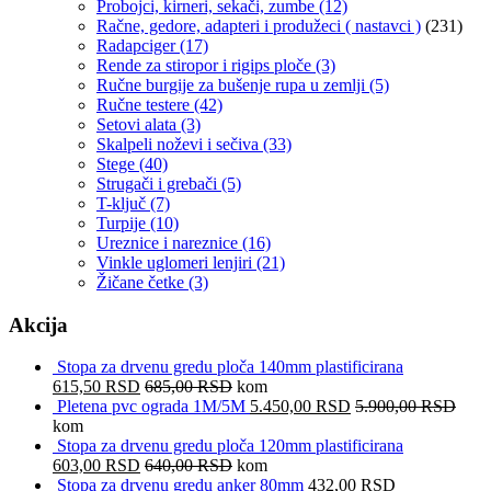
Probojci, kirneri, sekači, zumbe
(12)
Račne, gedore, adapteri i produžeci ( nastavci )
(231)
Radapciger
(17)
Rende za stiropor i rigips ploče
(3)
Ručne burgije za bušenje rupa u zemlji
(5)
Ručne testere
(42)
Setovi alata
(3)
Skalpeli noževi i sečiva
(33)
Stege
(40)
Strugači i grebači
(5)
T-ključ
(7)
Turpije
(10)
Ureznice i nareznice
(16)
Vinkle uglomeri lenjiri
(21)
Žičane četke
(3)
Akcija
Stopa za drvenu gredu ploča 140mm plastificirana
615,50
RSD
685,00
RSD
kom
Pletena pvc ograda 1M/5M
5.450,00
RSD
5.900,00
RSD
kom
Stopa za drvenu gredu ploča 120mm plastificirana
603,00
RSD
640,00
RSD
kom
Stopa za drvenu gredu anker 80mm
432,00
RSD