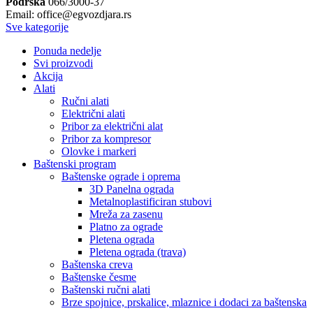
Podrška
066/3000-37
Email: office@egvozdjara.rs
Sve kategorije
Ponuda nedelje
Svi proizvodi
Akcija
Alati
Ručni alati
Električni alati
Pribor za električni alat
Pribor za kompresor
Olovke i markeri
Baštenski program
Baštenske ograde i oprema
3D Panelna ograda
Metalnoplastificiran stubovi
Mreža za zasenu
Platno za ograde
Pletena ograda
Pletena ograda (trava)
Baštenska creva
Baštenske česme
Baštenski ručni alati
Brze spojnice, prskalice, mlaznice i dodaci za baštenska