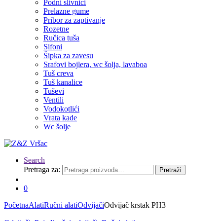
Podni slivnici
Prelazne gume
Pribor za zaptivanje
Rozetne
Ručica tuša
Sifoni
Šipka za zavesu
Srafovi bojlera, wc šolja, lavaboa
Tuš creva
Tuš kanalice
Tuševi
Ventili
Vodokotlići
Vrata kade
Wc šolje
Search
Pretraga za:
Pretraži
0
Početna
Alati
Ručni alati
Odvijači
Odvijač krstak PH3