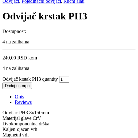
Odvijači
,
Pojedinačni odvijači
,
Ručni alati
Odvijač krstak PH3
Dostupnost:
4 na zalihama
240,00
RSD
kom
4 na zalihama
Odvijač krstak PH3 quantity
Dodaj u korpu
Opis
Reviews
Odvijac PH3 8x150mm
Materijal glave CrV
Dvokomponentna drška
Kaljen-ojacan vrh
Magnetni vrh