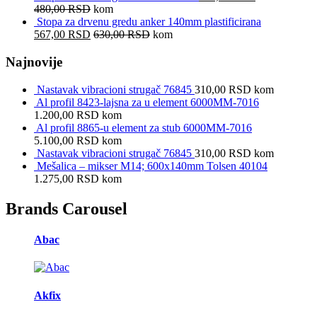
480,00
RSD
kom
Stopa za drvenu gredu anker 140mm plastificirana
567,00
RSD
630,00
RSD
kom
Najnovije
Nastavak vibracioni strugač 76845
310,00
RSD
kom
Al profil 8423-lajsna za u element 6000MM-7016
1.200,00
RSD
kom
Al profil 8865-u element za stub 6000MM-7016
5.100,00
RSD
kom
Nastavak vibracioni strugač 76845
310,00
RSD
kom
Mešalica – mikser M14; 600x140mm Tolsen 40104
1.275,00
RSD
kom
Brands Carousel
Abac
Akfix