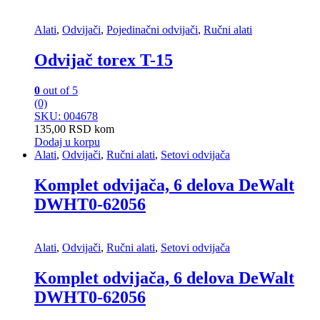
Alati
,
Odvijači
,
Pojedinačni odvijači
,
Ručni alati
Odvijač torex T-15
0
out of 5
(0)
SKU: 004678
135,00
RSD
kom
Dodaj u korpu
Alati
,
Odvijači
,
Ručni alati
,
Setovi odvijača
Komplet odvijača, 6 delova DeWalt
DWHT0-62056
Alati
,
Odvijači
,
Ručni alati
,
Setovi odvijača
Komplet odvijača, 6 delova DeWalt
DWHT0-62056