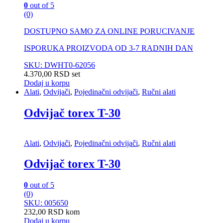
0
out of 5
(0)
DOSTUPNO SAMO ZA ONLINE PORUCIVANJE
ISPORUKA PROIZVODA OD 3-7 RADNIH DAN
SKU: DWHT0-62056
4.370,00
RSD
set
Dodaj u korpu
Alati
,
Odvijači
,
Pojedinačni odvijači
,
Ručni alati
Odvijač torex T-30
Alati
,
Odvijači
,
Pojedinačni odvijači
,
Ručni alati
Odvijač torex T-30
0
out of 5
(0)
SKU: 005650
232,00
RSD
kom
Dodaj u korpu