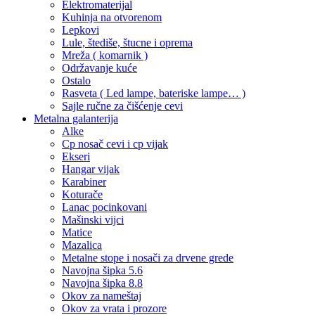
Elektromaterijal
Kuhinja na otvorenom
Lepkovi
Lule, štediše, štucne i oprema
Mreža ( komarnik )
Održavanje kuće
Ostalo
Rasveta ( Led lampe, bateriske lampe… )
Sajle ručne za čišćenje cevi
Metalna galanterija
Alke
Cp nosač cevi i cp vijak
Ekseri
Hangar vijak
Karabiner
Koturače
Lanac pocinkovani
Mašinski vijci
Matice
Mazalica
Metalne stope i nosači za drvene grede
Navojna šipka 5.6
Navojna šipka 8.8
Okov za nameštaj
Okov za vrata i prozore