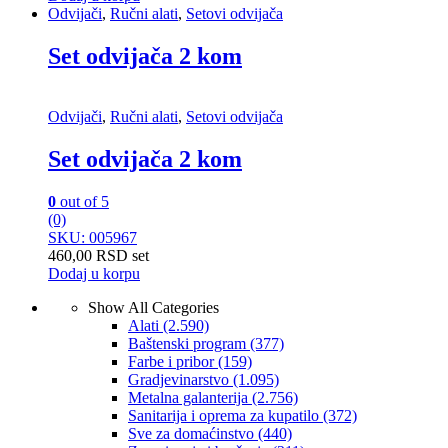
Odvijači
,
Ručni alati
,
Setovi odvijača
Set odvijača 2 kom
Odvijači
,
Ručni alati
,
Setovi odvijača
Set odvijača 2 kom
0
out of 5
(0)
SKU: 005967
460,00
RSD
set
Dodaj u korpu
Show All Categories
Alati
(2.590)
Baštenski program
(377)
Farbe i pribor
(159)
Gradjevinarstvo
(1.095)
Metalna galanterija
(2.756)
Sanitarija i oprema za kupatilo
(372)
Sve za domaćinstvo
(440)