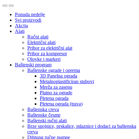
Ponuda nedelje
Svi proizvodi
Akcija
Alati
Ručni alati
Električni alati
Pribor za električni alat
Pribor za kompresor
Olovke i markeri
Baštenski program
Baštenske ograde i oprema
3D Panelna ograda
Metalnoplastificiran stubovi
Mreža za zasenu
Platno za ograde
Pletena ograda
Pletena ograda (trava)
Baštenska creva
Baštenske česme
Baštenski ručni alati
Brze spojnice, prskalice, mlaznice i dodaci za baštenska
creva
Dihtung ručne pumpe