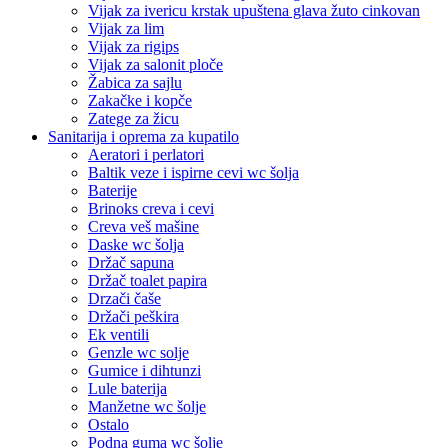
Vijak za ivericu krstak upuštena glava žuto cinkovan
Vijak za lim
Vijak za rigips
Vijak za salonit ploče
Žabica za sajlu
Zakačke i kopče
Zatege za žicu
Sanitarija i oprema za kupatilo
Aeratori i perlatori
Baltik veze i ispirne cevi wc šolja
Baterije
Brinoks creva i cevi
Creva veš mašine
Daske wc šolja
Držač sapuna
Držač toalet papira
Drzači čaše
Držači peškira
Ek ventili
Genzle wc solje
Gumice i dihtunzi
Lule baterija
Manžetne wc šolje
Ostalo
Podna guma wc šolje