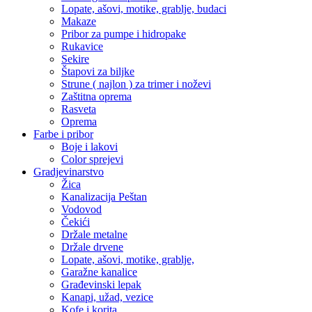
Lopate, ašovi, motike, grablje, budaci
Makaze
Pribor za pumpe i hidropake
Rukavice
Sekire
Štapovi za biljke
Strune ( najlon ) za trimer i noževi
Zaštitna oprema
Rasveta
Oprema
Farbe i pribor
Boje i lakovi
Color sprejevi
Gradjevinarstvo
Žica
Kanalizacija Peštan
Vodovod
Čekići
Držale metalne
Držale drvene
Lopate, ašovi, motike, grablje,
Garažne kanalice
Građevinski lepak
Kanapi, užad, vezice
Kofe i korita