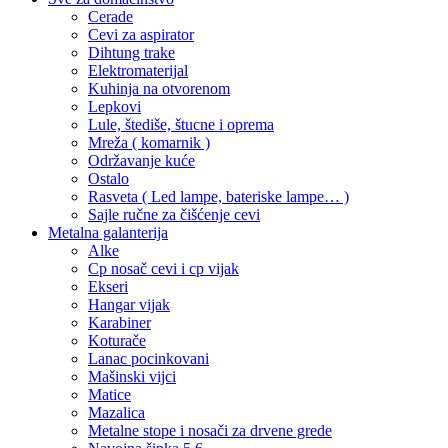
Cerade
Cevi za aspirator
Dihtung trake
Elektromaterijal
Kuhinja na otvorenom
Lepkovi
Lule, štediše, štucne i oprema
Mreža ( komarnik )
Održavanje kuće
Ostalo
Rasveta ( Led lampe, bateriske lampe… )
Sajle ručne za čišćenje cevi
Metalna galanterija
Alke
Cp nosač cevi i cp vijak
Ekseri
Hangar vijak
Karabiner
Koturače
Lanac pocinkovani
Mašinski vijci
Matice
Mazalica
Metalne stope i nosači za drvene grede