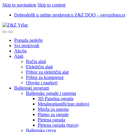
Skip to navigation
Skip to content
Dobrodošli u online prodavnicu Z&Z DOO – egvozdjara.rs
Ponuda nedelje
Svi proizvodi
Akcija
Alati
Ručni alati
Električni alati
Pribor za električni alat
Pribor za kompresor
Olovke i markeri
Baštenski program
Baštenske ograde i oprema
3D Panelna ograda
Metalnoplastificiran stubovi
Mreža za zasenu
Platno za ograde
Pletena ograda
Pletena ograda (trava)
Baštenska creva