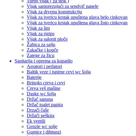
Turbo vijak ( za štok )
Vijak samorezujući za sendvič panele
Vijak za drvenu konstrukciju
Vijak za ivericu krstak upuštena glava belo cinkovan
Vijak za ivericu krstak upuštena glava žuto cinkovan
Vijak za lim
Vijak za rigips
Vijak za salonit ploče
Žabica za sajlu
Zakačke i kopče
Zatege za žicu
Sanitarija i oprema za kupatilo
Aeratori i perlatori
Baltik veze i ispirne cevi wc šolja
Baterije
Brinoks creva i cevi
Creva veš mašine
Daske wc šolja
Držač sapuna
Držač toalet papira
Drzači čaše
Držači peškira
Ek ventili
Genzle wc solje
Gumice i dihtunzi