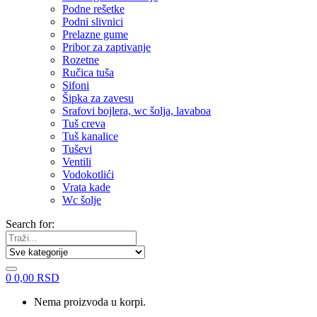
Podne rešetke
Podni slivnici
Prelazne gume
Pribor za zaptivanje
Rozetne
Ručica tuša
Sifoni
Šipka za zavesu
Srafovi bojlera, wc šolja, lavaboa
Tuš creva
Tuš kanalice
Tuševi
Ventili
Vodokotlići
Vrata kade
Wc šolje
Search for:
0
0,00
RSD
Nema proizvoda u korpi.