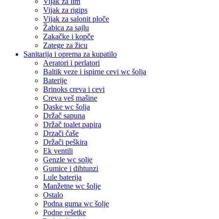
Vijak za lim
Vijak za rigips
Vijak za salonit ploče
Žabica za sajlu
Zakačke i kopče
Zatege za žicu
Sanitarija i oprema za kupatilo
Aeratori i perlatori
Baltik veze i ispirne cevi wc šolja
Baterije
Brinoks creva i cevi
Creva veš mašine
Daske wc šolja
Držač sapuna
Držač toalet papira
Drzači čaše
Držači peškira
Ek ventili
Genzle wc solje
Gumice i dihtunzi
Lule baterija
Manžetne wc šolje
Ostalo
Podna guma wc šolje
Podne rešetke