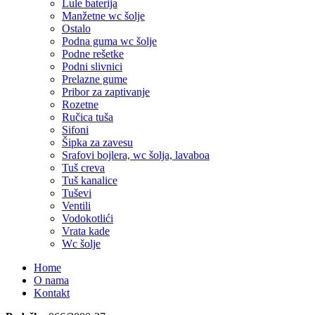
Lule baterija
Manžetne wc šolje
Ostalo
Podna guma wc šolje
Podne rešetke
Podni slivnici
Prelazne gume
Pribor za zaptivanje
Rozetne
Ručica tuša
Sifoni
Šipka za zavesu
Srafovi bojlera, wc šolja, lavaboa
Tuš creva
Tuš kanalice
Tuševi
Ventili
Vodokotlići
Vrata kade
Wc šolje
Home
O nama
Kontakt