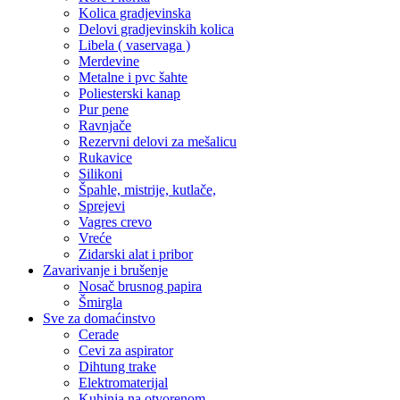
Kolica gradjevinska
Delovi gradjevinskih kolica
Libela ( vaservaga )
Merdevine
Metalne i pvc šahte
Poliesterski kanap
Pur pene
Ravnjače
Rezervni delovi za mešalicu
Rukavice
Silikoni
Špahle, mistrije, kutlače,
Sprejevi
Vagres crevo
Vreće
Zidarski alat i pribor
Zavarivanje i brušenje
Nosač brusnog papira
Šmirgla
Sve za domaćinstvo
Cerade
Cevi za aspirator
Dihtung trake
Elektromaterijal
Kuhinja na otvorenom