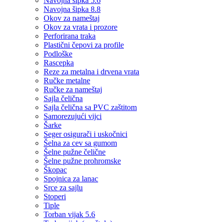
Navojna šipka 5.6
Navojna šipka 8.8
Okov za nameštaj
Okov za vrata i prozore
Perforirana traka
Plastični čepovi za profile
Podloške
Rascepka
Reze za metalna i drvena vrata
Ručke metalne
Ručke za nameštaj
Sajla čelična
Sajla čelična sa PVC zaštitom
Samorezujući vijci
Šarke
Seger osigurači i uskočnici
Šelna za cev sa gumom
Šelne pužne čelične
Šelne pužne prohromske
Škopac
Spojnica za lanac
Srce za sajlu
Stoperi
Tiple
Torban vijak 5.6