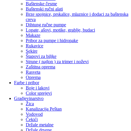
Baštenske česme
Baštenski ručni alati
Brze spojnice, prskalice, mlaznice i dodaci za baštenska
creva
Dihtung ručne pumpe
Lopate, ašovi, motike, grablje, budaci
Makaze
Pribor za pumpe i hidropake
Rukavice
Sekire
Štapovi za biljke
Strune ( najlon ) za trimer i noževi
Zaštitna oprema
Rasveta
Oprema
Farbe i pribor
Boje i lakovi
Color sprejevi
Gradjevinarstvo
Žica
Kanalizacija Peštan
Vodovod
Čekići
Držale metalne
Držale drvene