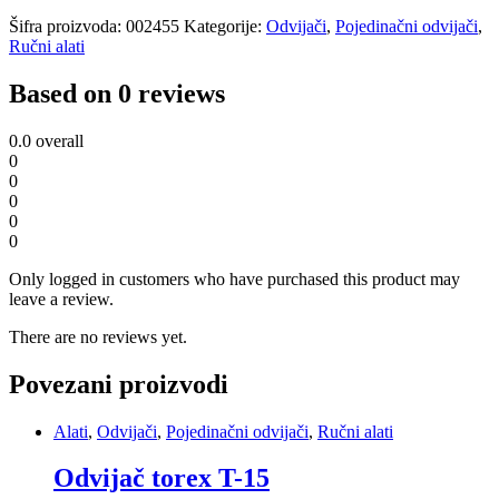
Šifra proizvoda:
002455
Kategorije:
Odvijači
,
Pojedinačni odvijači
,
Ručni alati
Based on 0 reviews
0.0
overall
0
0
0
0
0
Only logged in customers who have purchased this product may
leave a review.
There are no reviews yet.
Povezani proizvodi
Alati
,
Odvijači
,
Pojedinačni odvijači
,
Ručni alati
Odvijač torex T-15