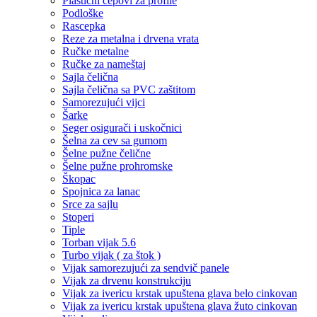
Plastični čepovi za profile
Podloške
Rascepka
Reze za metalna i drvena vrata
Ručke metalne
Ručke za nameštaj
Sajla čelična
Sajla čelična sa PVC zaštitom
Samorezujući vijci
Šarke
Seger osigurači i uskočnici
Šelna za cev sa gumom
Šelne pužne čelične
Šelne pužne prohromske
Škopac
Spojnica za lanac
Srce za sajlu
Stoperi
Tiple
Torban vijak 5.6
Turbo vijak ( za štok )
Vijak samorezujući za sendvič panele
Vijak za drvenu konstrukciju
Vijak za ivericu krstak upuštena glava belo cinkovan
Vijak za ivericu krstak upuštena glava žuto cinkovan