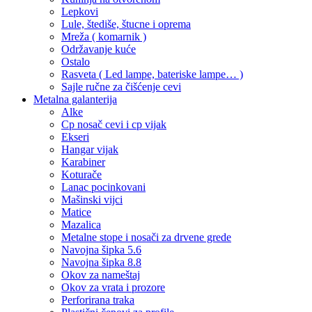
Lepkovi
Lule, štediše, štucne i oprema
Mreža ( komarnik )
Održavanje kuće
Ostalo
Rasveta ( Led lampe, bateriske lampe… )
Sajle ručne za čišćenje cevi
Metalna galanterija
Alke
Cp nosač cevi i cp vijak
Ekseri
Hangar vijak
Karabiner
Koturače
Lanac pocinkovani
Mašinski vijci
Matice
Mazalica
Metalne stope i nosači za drvene grede
Navojna šipka 5.6
Navojna šipka 8.8
Okov za nameštaj
Okov za vrata i prozore
Perforirana traka