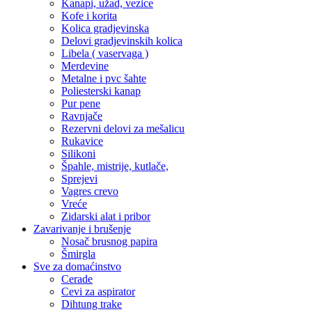
Kanapi, užad, vezice
Kofe i korita
Kolica gradjevinska
Delovi gradjevinskih kolica
Libela ( vaservaga )
Merdevine
Metalne i pvc šahte
Poliesterski kanap
Pur pene
Ravnjače
Rezervni delovi za mešalicu
Rukavice
Silikoni
Špahle, mistrije, kutlače,
Sprejevi
Vagres crevo
Vreće
Zidarski alat i pribor
Zavarivanje i brušenje
Nosač brusnog papira
Šmirgla
Sve za domaćinstvo
Cerade
Cevi za aspirator
Dihtung trake