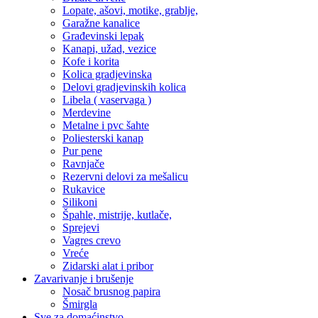
Lopate, ašovi, motike, grablje,
Garažne kanalice
Građevinski lepak
Kanapi, užad, vezice
Kofe i korita
Kolica gradjevinska
Delovi gradjevinskih kolica
Libela ( vaservaga )
Merdevine
Metalne i pvc šahte
Poliesterski kanap
Pur pene
Ravnjače
Rezervni delovi za mešalicu
Rukavice
Silikoni
Špahle, mistrije, kutlače,
Sprejevi
Vagres crevo
Vreće
Zidarski alat i pribor
Zavarivanje i brušenje
Nosač brusnog papira
Šmirgla
Sve za domaćinstvo