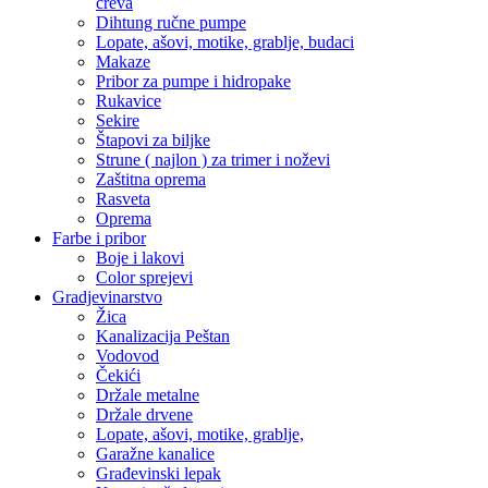
creva
Dihtung ručne pumpe
Lopate, ašovi, motike, grablje, budaci
Makaze
Pribor za pumpe i hidropake
Rukavice
Sekire
Štapovi za biljke
Strune ( najlon ) za trimer i noževi
Zaštitna oprema
Rasveta
Oprema
Farbe i pribor
Boje i lakovi
Color sprejevi
Gradjevinarstvo
Žica
Kanalizacija Peštan
Vodovod
Čekići
Držale metalne
Držale drvene
Lopate, ašovi, motike, grablje,
Garažne kanalice
Građevinski lepak