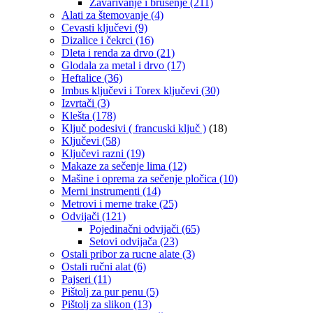
Zavarivanje i brušenje
(211)
Alati za štemovanje
(4)
Cevasti ključevi
(9)
Dizalice i čekrci
(16)
Dleta i renda za drvo
(21)
Glodala za metal i drvo
(17)
Heftalice
(36)
Imbus ključevi i Torex ključevi
(30)
Izvrtači
(3)
Klešta
(178)
Ključ podesivi ( francuski ključ )
(18)
Ključevi
(58)
Ključevi razni
(19)
Makaze za sečenje lima
(12)
Mašine i oprema za sečenje pločica
(10)
Merni instrumenti
(14)
Metrovi i merne trake
(25)
Odvijači
(121)
Pojedinačni odvijači
(65)
Setovi odvijača
(23)
Ostali pribor za rucne alate
(3)
Ostali ručni alat
(6)
Pajseri
(11)
Pištolj za pur penu
(5)
Pištolj za slikon
(13)