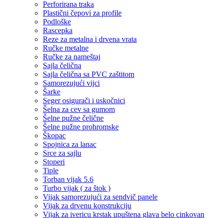
Perforirana traka
Plastični čepovi za profile
Podloške
Rascepka
Reze za metalna i drvena vrata
Ručke metalne
Ručke za nameštaj
Sajla čelična
Sajla čelična sa PVC zaštitom
Samorezujući vijci
Šarke
Seger osigurači i uskočnici
Šelna za cev sa gumom
Šelne pužne čelične
Šelne pužne prohromske
Škopac
Spojnica za lanac
Srce za sajlu
Stoperi
Tiple
Torban vijak 5.6
Turbo vijak ( za štok )
Vijak samorezujući za sendvič panele
Vijak za drvenu konstrukciju
Vijak za ivericu krstak upuštena glava belo cinkovan