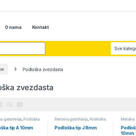
O nama
Kontakt
r:
ke
Podloška zvezdasta
oška zvezdasta
a galanterija
,
Podloška
Metalna galanterija
,
Podloška
Metalna 
asta
zvezdasta
zvezdas
oška tip A 10mm
Podloška tip J 8mm
Podloš
10mm