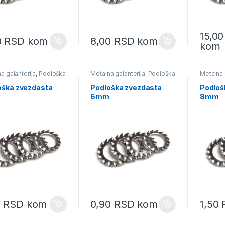
15,0
0
RSD
kom
8,00
RSD
kom
kom
a galanterija
,
Podloška
Metalna galanterija
,
Podloška
Metalna 
asta
,
Podloške
zvezdasta
zvezdas
oška zvezdasta
Podloška zvezdasta
Podloš
6mm
8mm
0
RSD
kom
0,90
RSD
kom
1,50