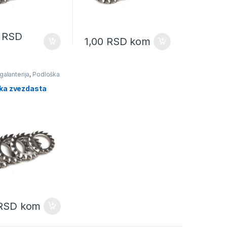
0
RSD
1,00
RSD
kom
galanterija
,
Podloška
ta
ka zvezdasta
RSD
kom