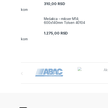
310,00
RSD
kom
Mešalica – mikser M14;
600x140mm Tolsen 40104
1.275,00
RSD
kom
Brands Carousel