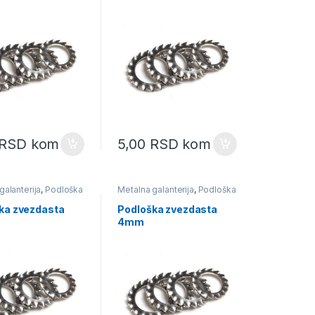
RSD
kom
5,00
RSD
kom
galanterija
,
Podloška
Metalna galanterija
,
Podloška
ta
,
Podloške
zvezdasta
,
Podloške
ka zvezdasta
Podloška zvezdasta
4mm