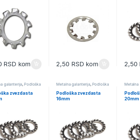
0
RSD
kom
2,50
RSD
kom
2,50
a galanterija
,
Podloška
Metalna galanterija
,
Podloška
Metalna 
asta
,
Podloške
,
zvezdasta
,
Podloške
zvezdas
vanje i brušenje
oška zvezdasta
Podloška zvezdasta
Podloš
m
16mm
20mm