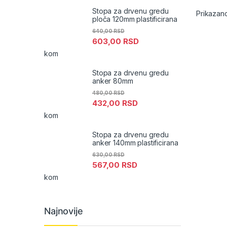
Stopa za drvenu gredu
Prikazano 
ploča 120mm plastificirana
640,00
RSD
603,00
RSD
kom
Stopa za drvenu gredu
anker 80mm
480,00
RSD
432,00
RSD
kom
Stopa za drvenu gredu
anker 140mm plastificirana
630,00
RSD
567,00
RSD
kom
Najnovije