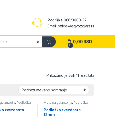
Podrška
066/3000-37
Email: office@egvozdjara.rs
0,00
RSD
0
Prikazano je svih 11 rezultata
galanterija
,
Podloška
Metalna galanterija
,
Podloška
ta
zvezdasta
ka zvezdasta
Podloška zvezdasta
12mm