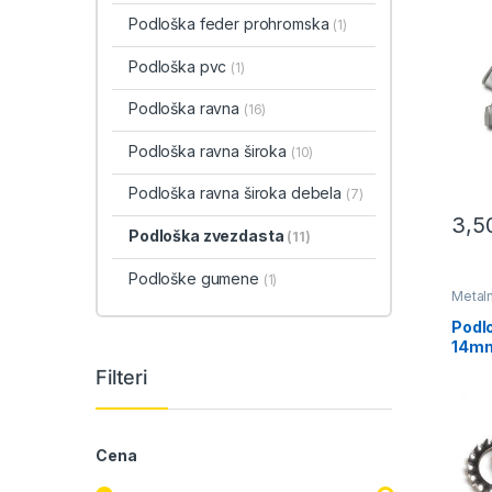
Podloška feder prohromska
(1)
Podloška pvc
(1)
Podloška ravna
(16)
Podloška ravna široka
(10)
Podloška ravna široka debela
(7)
3,5
Podloška zvezdasta
(11)
Podloške gumene
(1)
Metaln
zvezd
Zavari
Podl
14m
Filteri
Cena