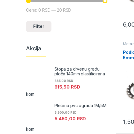
Cena:
0 RSD
—
20 RSD
Minimalna cena
Maksimalna cena
6,0
Filter
Metaln
Akcija
zvezd
Podl
5mm
Stopa za drvenu gredu
ploča 140mm plastificirana
685,00
RSD
615,50
RSD
kom
Pletena pvc ograda 1M/5M
5.900,00
RSD
5.450,00
RSD
1,5
kom