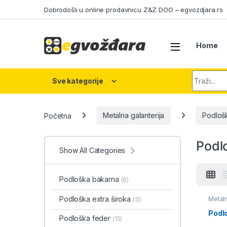
Skip to navigation
Skip to content
Dobrodošli u online prodavnicu Z&Z DOO – egvozdjara.rs
Home
Search fo
Sve kategorije
Početna
Metalna galanterija
Podloš
Podl
Show All Categories
Podloška bakarna
(6)
Podloška extra široka
Metaln
(3)
zvezd
Podl
Podloška feder
(15)