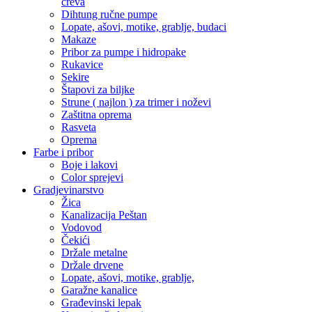
creva
Dihtung ručne pumpe
Lopate, ašovi, motike, grablje, budaci
Makaze
Pribor za pumpe i hidropake
Rukavice
Sekire
Štapovi za biljke
Strune ( najlon ) za trimer i noževi
Zaštitna oprema
Rasveta
Oprema
Farbe i pribor
Boje i lakovi
Color sprejevi
Gradjevinarstvo
Žica
Kanalizacija Peštan
Vodovod
Čekići
Držale metalne
Držale drvene
Lopate, ašovi, motike, grablje,
Garažne kanalice
Građevinski lepak