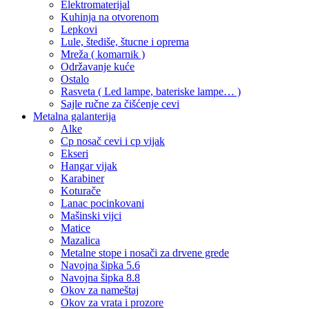
Elektromaterijal
Kuhinja na otvorenom
Lepkovi
Lule, štediše, štucne i oprema
Mreža ( komarnik )
Održavanje kuće
Ostalo
Rasveta ( Led lampe, bateriske lampe… )
Sajle ručne za čišćenje cevi
Metalna galanterija
Alke
Cp nosač cevi i cp vijak
Ekseri
Hangar vijak
Karabiner
Koturače
Lanac pocinkovani
Mašinski vijci
Matice
Mazalica
Metalne stope i nosači za drvene grede
Navojna šipka 5.6
Navojna šipka 8.8
Okov za nameštaj
Okov za vrata i prozore