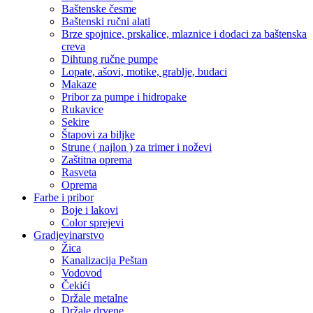
Baštenske česme
Baštenski ručni alati
Brze spojnice, prskalice, mlaznice i dodaci za baštenska
creva
Dihtung ručne pumpe
Lopate, ašovi, motike, grablje, budaci
Makaze
Pribor za pumpe i hidropake
Rukavice
Sekire
Štapovi za biljke
Strune ( najlon ) za trimer i noževi
Zaštitna oprema
Rasveta
Oprema
Farbe i pribor
Boje i lakovi
Color sprejevi
Gradjevinarstvo
Žica
Kanalizacija Peštan
Vodovod
Čekići
Držale metalne
Držale drvene