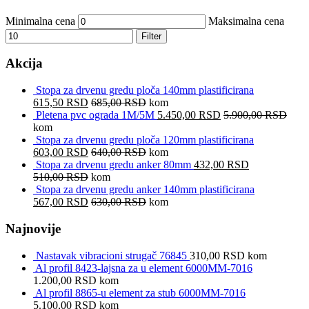
Minimalna cena
Maksimalna cena
Filter
Akcija
Stopa za drvenu gredu ploča 140mm plastificirana
615,50
RSD
685,00
RSD
kom
Pletena pvc ograda 1M/5M
5.450,00
RSD
5.900,00
RSD
kom
Stopa za drvenu gredu ploča 120mm plastificirana
603,00
RSD
640,00
RSD
kom
Stopa za drvenu gredu anker 80mm
432,00
RSD
510,00
RSD
kom
Stopa za drvenu gredu anker 140mm plastificirana
567,00
RSD
630,00
RSD
kom
Najnovije
Nastavak vibracioni strugač 76845
310,00
RSD
kom
Al profil 8423-lajsna za u element 6000MM-7016
1.200,00
RSD
kom
Al profil 8865-u element za stub 6000MM-7016
5.100,00
RSD
kom