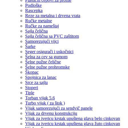
Plastični čepovi za profile
Podloške
Rascepka
Reze za metalna i drvena vrata
Ručke metalne
Ručke za nameštaj
Sajla čelična
Sajla čelična sa PVC zaštitom
Samorezujući vijci
Šarke
Seger osigurači i uskočnici
Šelna za cev sa gumom
Šelne pužne čelične
Šelne pužne prohromske
Škopac
Spojnica za lanac
Srce za sajlu
Stoperi
Tiple
Torban vijak 5.6
Turbo vijak ( za štok )
Vijak samorezujući za sendvič panele
Vijak za drvenu konstrukciju
Vijak za ivericu krstak upuštena glava belo cinkovan
Vijak za ivericu krstak upuštena glava žuto cinkovan