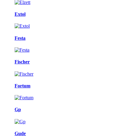
Extol
Festa
Fischer
Fortum
Gp
Gude