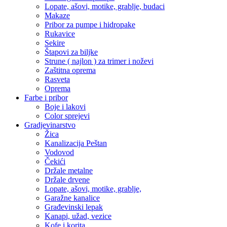
Lopate, ašovi, motike, grablje, budaci
Makaze
Pribor za pumpe i hidropake
Rukavice
Sekire
Štapovi za biljke
Strune ( najlon ) za trimer i noževi
Zaštitna oprema
Rasveta
Oprema
Farbe i pribor
Boje i lakovi
Color sprejevi
Gradjevinarstvo
Žica
Kanalizacija Peštan
Vodovod
Čekići
Držale metalne
Držale drvene
Lopate, ašovi, motike, grablje,
Garažne kanalice
Građevinski lepak
Kanapi, užad, vezice
Kofe i korita