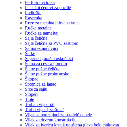
Perforirana traka
Plastični čepovi za profile
Podloške
Rascepka
Reze za metalna i drvena vrata
Ručke metalne
Ručke za nameštaj
Sajla čelična
Sajla čelična sa PVC zaštitom
Samorezujući vijci
Šarke
Seger osigurači i uskočnici
Šelna za cev sa gumom
Šelne pužne čelične
Šelne pužne prohromske
Škopac
Spojnica za lanac
Srce za sajlu
Stoperi
Tiple
Torban vijak 5.6
Turbo vijak ( za štok )
Vijak samorezujući za sendvič panele
Vijak za drvenu konstrukciju
Vijak za ivericu krstak upuštena glava belo cinkovan