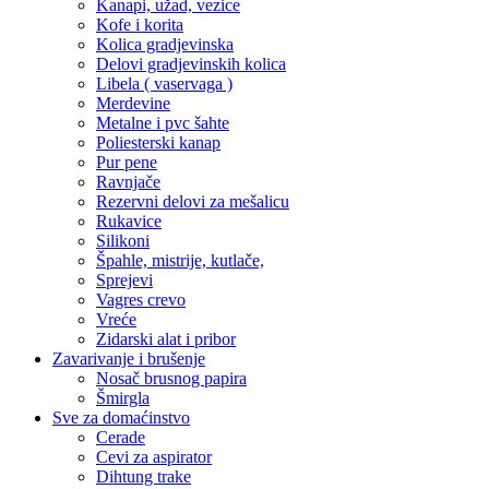
Kanapi, užad, vezice
Kofe i korita
Kolica gradjevinska
Delovi gradjevinskih kolica
Libela ( vaservaga )
Merdevine
Metalne i pvc šahte
Poliesterski kanap
Pur pene
Ravnjače
Rezervni delovi za mešalicu
Rukavice
Silikoni
Špahle, mistrije, kutlače,
Sprejevi
Vagres crevo
Vreće
Zidarski alat i pribor
Zavarivanje i brušenje
Nosač brusnog papira
Šmirgla
Sve za domaćinstvo
Cerade
Cevi za aspirator
Dihtung trake