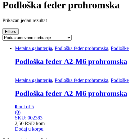
Podloška feder prohromska
Prikazan jedan rezultat
Filters
Metalna galanterija
,
Podloška feder prohromska
,
Podloške
Podloška feder A2-M6 prohromska
Metalna galanterija
,
Podloška feder prohromska
,
Podloške
Podloška feder A2-M6 prohromska
0
out of 5
(0)
SKU: 002383
2,50
RSD
kom
Dodaj u korpu