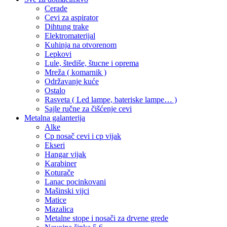
Cerade
Cevi za aspirator
Dihtung trake
Elektromaterijal
Kuhinja na otvorenom
Lepkovi
Lule, štediše, štucne i oprema
Mreža ( komarnik )
Održavanje kuće
Ostalo
Rasveta ( Led lampe, bateriske lampe… )
Sajle ručne za čišćenje cevi
Metalna galanterija
Alke
Cp nosač cevi i cp vijak
Ekseri
Hangar vijak
Karabiner
Koturače
Lanac pocinkovani
Mašinski vijci
Matice
Mazalica
Metalne stope i nosači za drvene grede