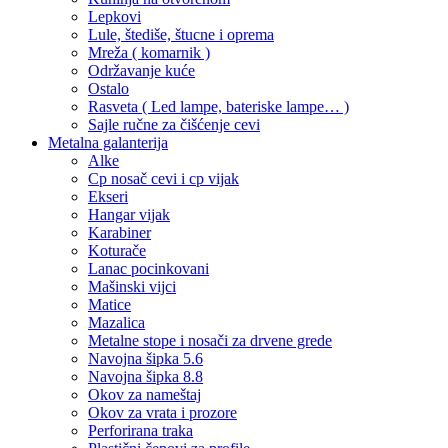
Lepkovi
Lule, štediše, štucne i oprema
Mreža ( komarnik )
Održavanje kuće
Ostalo
Rasveta ( Led lampe, bateriske lampe… )
Sajle ručne za čišćenje cevi
Metalna galanterija
Alke
Cp nosač cevi i cp vijak
Ekseri
Hangar vijak
Karabiner
Koturače
Lanac pocinkovani
Mašinski vijci
Matice
Mazalica
Metalne stope i nosači za drvene grede
Navojna šipka 5.6
Navojna šipka 8.8
Okov za nameštaj
Okov za vrata i prozore
Perforirana traka