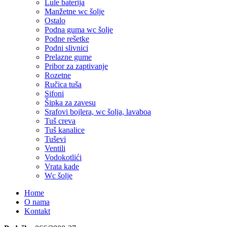
Lule baterija
Manžetne wc šolje
Ostalo
Podna guma wc šolje
Podne rešetke
Podni slivnici
Prelazne gume
Pribor za zaptivanje
Rozetne
Ručica tuša
Sifoni
Šipka za zavesu
Srafovi bojlera, wc šolja, lavaboa
Tuš creva
Tuš kanalice
Tuševi
Ventili
Vodokotlići
Vrata kade
Wc šolje
Home
O nama
Kontakt