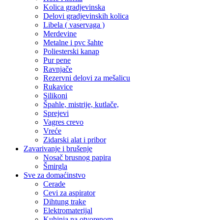
Kolica gradjevinska
Delovi gradjevinskih kolica
Libela ( vaservaga )
Merdevine
Metalne i pvc šahte
Poliesterski kanap
Pur pene
Ravnjače
Rezervni delovi za mešalicu
Rukavice
Silikoni
Špahle, mistrije, kutlače,
Sprejevi
Vagres crevo
Vreće
Zidarski alat i pribor
Zavarivanje i brušenje
Nosač brusnog papira
Šmirgla
Sve za domaćinstvo
Cerade
Cevi za aspirator
Dihtung trake
Elektromaterijal
Kuhinja na otvorenom