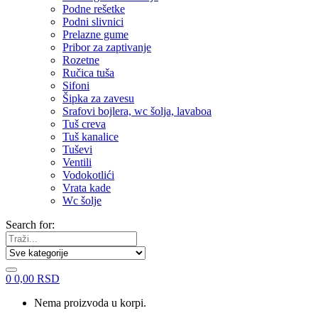
Podne rešetke
Podni slivnici
Prelazne gume
Pribor za zaptivanje
Rozetne
Ručica tuša
Sifoni
Šipka za zavesu
Srafovi bojlera, wc šolja, lavaboa
Tuš creva
Tuš kanalice
Tuševi
Ventili
Vodokotlići
Vrata kade
Wc šolje
Search for:
0
0,00
RSD
Nema proizvoda u korpi.