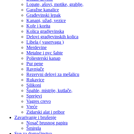
Lopate, ašovi, motike, grablje,
Garažne kanalice
Građevinski lepak
Kanapi, užad, vezice
Kofe i korita
Kolica gradjevinska
Delovi gradjevinskih kolica
Libela ( vaservaga )
Merdevine
Metalne i pvc šahte
Poliesterski kanap
Pur pene
Ravnjače
Rezervni delovi za mešalicu
Rukavice
Silikoni
Špahle, mistrije, kutlače,
Sprejevi
Vagres crevo
Vreće
Zidarski alat i pribor
Zavarivanje i brušenje
Nosač brusnog papira
Šmirgla
Sve za domaćinstvo