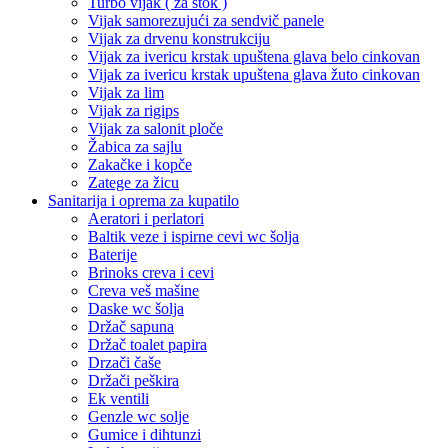
Turbo vijak ( za štok )
Vijak samorezujući za sendvič panele
Vijak za drvenu konstrukciju
Vijak za ivericu krstak upuštena glava belo cinkovan
Vijak za ivericu krstak upuštena glava žuto cinkovan
Vijak za lim
Vijak za rigips
Vijak za salonit ploče
Žabica za sajlu
Zakačke i kopče
Zatege za žicu
Sanitarija i oprema za kupatilo
Aeratori i perlatori
Baltik veze i ispirne cevi wc šolja
Baterije
Brinoks creva i cevi
Creva veš mašine
Daske wc šolja
Držač sapuna
Držač toalet papira
Drzači čaše
Držači peškira
Ek ventili
Genzle wc solje
Gumice i dihtunzi