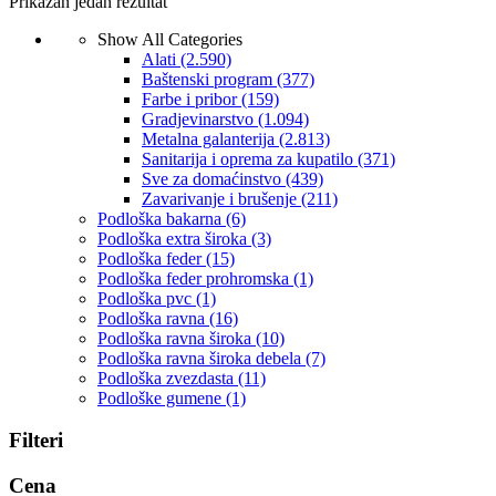
Prikazan jedan rezultat
Show All Categories
Alati
(2.590)
Baštenski program
(377)
Farbe i pribor
(159)
Gradjevinarstvo
(1.094)
Metalna galanterija
(2.813)
Sanitarija i oprema za kupatilo
(371)
Sve za domaćinstvo
(439)
Zavarivanje i brušenje
(211)
Podloška bakarna
(6)
Podloška extra široka
(3)
Podloška feder
(15)
Podloška feder prohromska
(1)
Podloška pvc
(1)
Podloška ravna
(16)
Podloška ravna široka
(10)
Podloška ravna široka debela
(7)
Podloška zvezdasta
(11)
Podloške gumene
(1)
Filteri
Cena