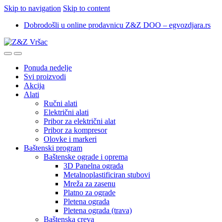
Skip to navigation
Skip to content
Dobrodošli u online prodavnicu Z&Z DOO – egvozdjara.rs
Ponuda nedelje
Svi proizvodi
Akcija
Alati
Ručni alati
Električni alati
Pribor za električni alat
Pribor za kompresor
Olovke i markeri
Baštenski program
Baštenske ograde i oprema
3D Panelna ograda
Metalnoplastificiran stubovi
Mreža za zasenu
Platno za ograde
Pletena ograda
Pletena ograda (trava)
Baštenska creva