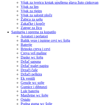
Vijak za ivericu krstak upuštena glava žuto cinkovan
Vijak za lim
Vijak za rigips
Vijak za salonit ploče
Žabica za sajlu
Zakačke i kopče
Zatege za žicu
Sanitarija i oprema za kupatilo
Aeratori i perlatori
Baltik veze i ispirne cevi wc šolja
Baterije
Brinoks creva i cevi
Creva veš mašine
Daske wc šolja
Držač sapuna
Držač toalet papira
Drzači čaše
Držači peškira
Ek ventili
Genzle wc solje
Gumice i dihtunzi
Lule baterija
Manžetne wc šolje
Ostalo
Podna guma wc šolje