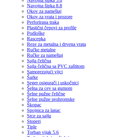
Navojna šipka 5.6
Navojna šipka 8.8
Okov za nameštaj
Okov za vrata i prozore
Perforirana traka
Plastični čepovi za profile
Podloške
Rascepka
Reze za metalna i drvena vrata
Ručke metalne
Ručke za nameštaj
Sajla čelična
Sajla čelična sa PVC zaštitom
Samorezujući vijci
Šarke
Seger osigurači i uskočnici
Šelna za cev sa gumom
Šelne pužne čelične
Šelne pužne prohromske
Škopac
Spojnica za lanac
Srce za sajlu
Stoperi
Tiple
Torban vijak 5.6