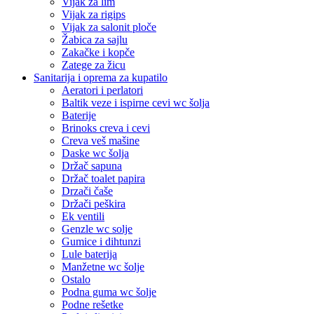
Vijak za lim
Vijak za rigips
Vijak za salonit ploče
Žabica za sajlu
Zakačke i kopče
Zatege za žicu
Sanitarija i oprema za kupatilo
Aeratori i perlatori
Baltik veze i ispirne cevi wc šolja
Baterije
Brinoks creva i cevi
Creva veš mašine
Daske wc šolja
Držač sapuna
Držač toalet papira
Drzači čaše
Držači peškira
Ek ventili
Genzle wc solje
Gumice i dihtunzi
Lule baterija
Manžetne wc šolje
Ostalo
Podna guma wc šolje
Podne rešetke