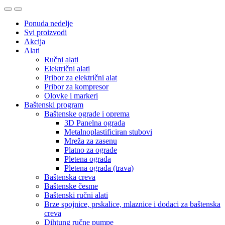
Ponuda nedelje
Svi proizvodi
Akcija
Alati
Ručni alati
Električni alati
Pribor za električni alat
Pribor za kompresor
Olovke i markeri
Baštenski program
Baštenske ograde i oprema
3D Panelna ograda
Metalnoplastificiran stubovi
Mreža za zasenu
Platno za ograde
Pletena ograda
Pletena ograda (trava)
Baštenska creva
Baštenske česme
Baštenski ručni alati
Brze spojnice, prskalice, mlaznice i dodaci za baštenska
creva
Dihtung ručne pumpe