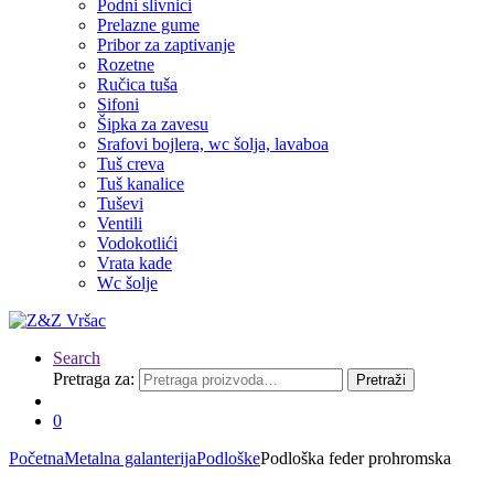
Podni slivnici
Prelazne gume
Pribor za zaptivanje
Rozetne
Ručica tuša
Sifoni
Šipka za zavesu
Srafovi bojlera, wc šolja, lavaboa
Tuš creva
Tuš kanalice
Tuševi
Ventili
Vodokotlići
Vrata kade
Wc šolje
Search
Pretraga za:
Pretraži
0
Početna
Metalna galanterija
Podloške
Podloška feder prohromska