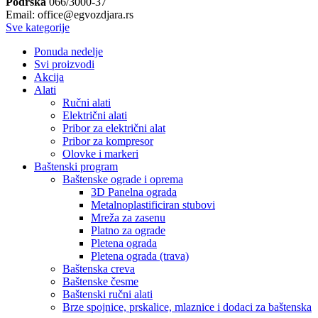
Podrška
066/3000-37
Email: office@egvozdjara.rs
Sve kategorije
Ponuda nedelje
Svi proizvodi
Akcija
Alati
Ručni alati
Električni alati
Pribor za električni alat
Pribor za kompresor
Olovke i markeri
Baštenski program
Baštenske ograde i oprema
3D Panelna ograda
Metalnoplastificiran stubovi
Mreža za zasenu
Platno za ograde
Pletena ograda
Pletena ograda (trava)
Baštenska creva
Baštenske česme
Baštenski ručni alati
Brze spojnice, prskalice, mlaznice i dodaci za baštenska