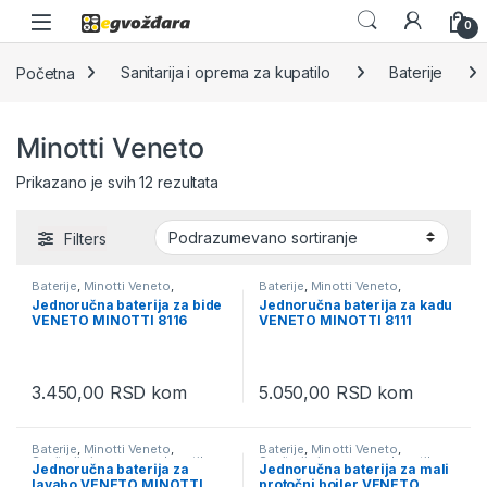
Skip to navigation
Skip to content
0
Početna
Sanitarija i oprema za kupatilo
Baterije
Minotti Veneto
Prikazano je svih 12 rezultata
Filters
Baterije
,
Minotti Veneto
,
Baterije
,
Minotti Veneto
,
Sanitarija i oprema za kupatilo
Sanitarija i oprema za kupatilo
Jednoručna baterija za bide
Jednoručna baterija za kadu
VENETO MINOTTI 8116
VENETO MINOTTI 8111
3.450,00
RSD
kom
5.050,00
RSD
kom
Baterije
,
Minotti Veneto
,
Baterije
,
Minotti Veneto
,
Sanitarija i oprema za kupatilo
Sanitarija i oprema za kupatilo
Jednoručna baterija za
Jednoručna baterija za mali
lavabo VENETO MINOTTI
protočni bojler VENETO