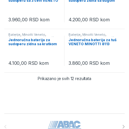
sudoperu sa 3 cevi VENETO
sudoperu zidna sa dugom
MINOTTI 8114-3
lulom VENETO MINOTTI
8115-L
3.960,00
RSD
kom
4.200,00
RSD
kom
Baterije
,
Minotti Veneto
,
Baterije
,
Minotti Veneto
,
Sanitarija i oprema za kupatilo
Sanitarija i oprema za kupatilo
Jednoručna baterija za
Jednoručna baterija za tuš
sudoperu zidna sa kratkom
VENETO MINOTTI 8113
lulom VENETO MINOTTI
8115-S
4.100,00
RSD
kom
3.860,00
RSD
kom
Prikazano je svih 12 rezultata
Brands Carousel