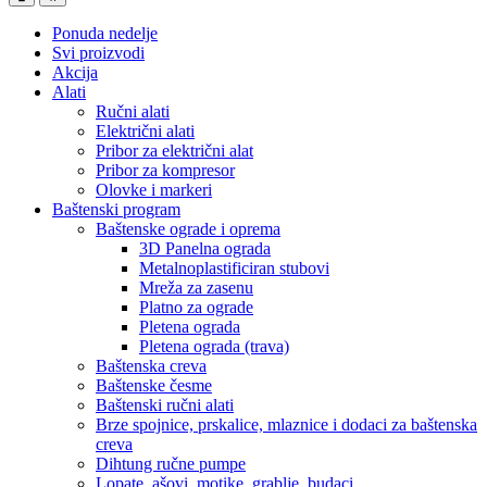
Ponuda nedelje
Svi proizvodi
Akcija
Alati
Ručni alati
Električni alati
Pribor za električni alat
Pribor za kompresor
Olovke i markeri
Baštenski program
Baštenske ograde i oprema
3D Panelna ograda
Metalnoplastificiran stubovi
Mreža za zasenu
Platno za ograde
Pletena ograda
Pletena ograda (trava)
Baštenska creva
Baštenske česme
Baštenski ručni alati
Brze spojnice, prskalice, mlaznice i dodaci za baštenska
creva
Dihtung ručne pumpe
Lopate, ašovi, motike, grablje, budaci