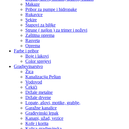
Makaze
Pribor za pumpe i hidropake
Rukavice
Sekire
Štapovi za biljke
Strune ( najlon ) za trimer i noževi
Zaštitna oprema
Rasveta
Oprema
Farbe i pribor
Boje i lakovi
Color sprejevi
Gradjevinarstvo
Žica
Kanalizacija Peštan
Vodovod
Čekići
Držale metalne
Držale drvene
Lopate, ašovi, motike, grablje,
Garažne kanalice
Građevinski lepak
Kanapi, užad, vezice
Kofe i korita
Kolica gradjevinska