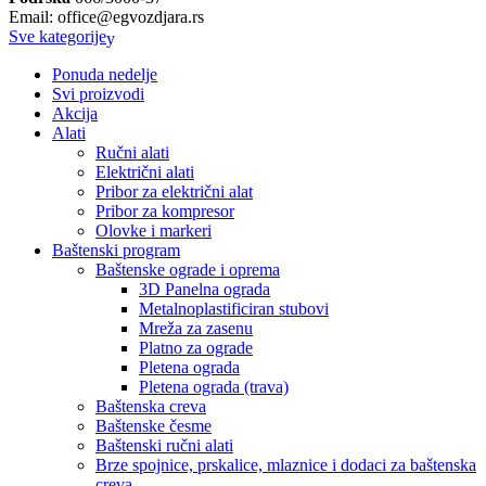
Email: office@egvozdjara.rs
Sve kategorije
Ponuda nedelje
Svi proizvodi
Akcija
Alati
Ručni alati
Električni alati
Pribor za električni alat
Pribor za kompresor
Olovke i markeri
Baštenski program
Baštenske ograde i oprema
3D Panelna ograda
Metalnoplastificiran stubovi
Mreža za zasenu
Platno za ograde
Pletena ograda
Pletena ograda (trava)
Baštenska creva
Baštenske česme
Baštenski ručni alati
Brze spojnice, prskalice, mlaznice i dodaci za baštenska
creva