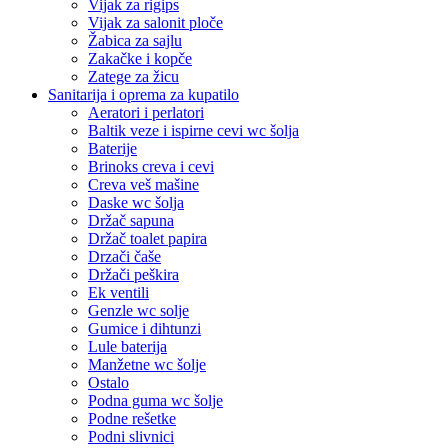
Vijak za rigips
Vijak za salonit ploče
Žabica za sajlu
Zakačke i kopče
Zatege za žicu
Sanitarija i oprema za kupatilo
Aeratori i perlatori
Baltik veze i ispirne cevi wc šolja
Baterije
Brinoks creva i cevi
Creva veš mašine
Daske wc šolja
Držač sapuna
Držač toalet papira
Drzači čaše
Držači peškira
Ek ventili
Genzle wc solje
Gumice i dihtunzi
Lule baterija
Manžetne wc šolje
Ostalo
Podna guma wc šolje
Podne rešetke
Podni slivnici