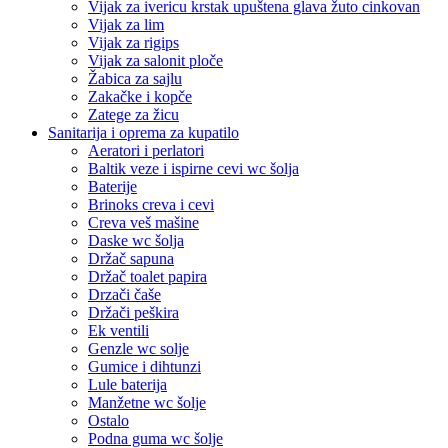
Vijak za ivericu krstak upuštena glava žuto cinkovan
Vijak za lim
Vijak za rigips
Vijak za salonit ploče
Žabica za sajlu
Zakačke i kopče
Zatege za žicu
Sanitarija i oprema za kupatilo
Aeratori i perlatori
Baltik veze i ispirne cevi wc šolja
Baterije
Brinoks creva i cevi
Creva veš mašine
Daske wc šolja
Držač sapuna
Držač toalet papira
Drzači čaše
Držači peškira
Ek ventili
Genzle wc solje
Gumice i dihtunzi
Lule baterija
Manžetne wc šolje
Ostalo
Podna guma wc šolje