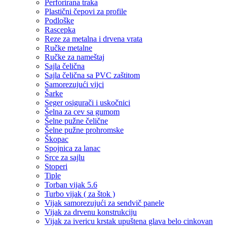
Perforirana traka
Plastični čepovi za profile
Podloške
Rascepka
Reze za metalna i drvena vrata
Ručke metalne
Ručke za nameštaj
Sajla čelična
Sajla čelična sa PVC zaštitom
Samorezujući vijci
Šarke
Seger osigurači i uskočnici
Šelna za cev sa gumom
Šelne pužne čelične
Šelne pužne prohromske
Škopac
Spojnica za lanac
Srce za sajlu
Stoperi
Tiple
Torban vijak 5.6
Turbo vijak ( za štok )
Vijak samorezujući za sendvič panele
Vijak za drvenu konstrukciju
Vijak za ivericu krstak upuštena glava belo cinkovan