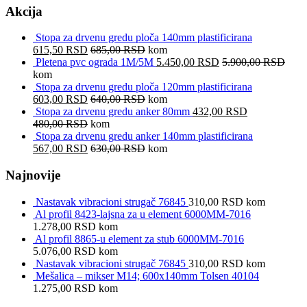
Akcija
Stopa za drvenu gredu ploča 140mm plastificirana
615,50
RSD
685,00
RSD
kom
Pletena pvc ograda 1M/5M
5.450,00
RSD
5.900,00
RSD
kom
Stopa za drvenu gredu ploča 120mm plastificirana
603,00
RSD
640,00
RSD
kom
Stopa za drvenu gredu anker 80mm
432,00
RSD
480,00
RSD
kom
Stopa za drvenu gredu anker 140mm plastificirana
567,00
RSD
630,00
RSD
kom
Najnovije
Nastavak vibracioni strugač 76845
310,00
RSD
kom
Al profil 8423-lajsna za u element 6000MM-7016
1.278,00
RSD
kom
Al profil 8865-u element za stub 6000MM-7016
5.076,00
RSD
kom
Nastavak vibracioni strugač 76845
310,00
RSD
kom
Mešalica – mikser M14; 600x140mm Tolsen 40104
1.275,00
RSD
kom