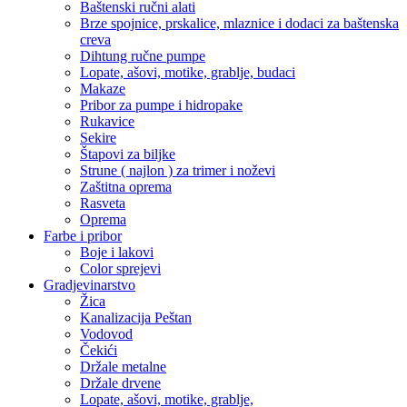
Baštenski ručni alati
Brze spojnice, prskalice, mlaznice i dodaci za baštenska
creva
Dihtung ručne pumpe
Lopate, ašovi, motike, grablje, budaci
Makaze
Pribor za pumpe i hidropake
Rukavice
Sekire
Štapovi za biljke
Strune ( najlon ) za trimer i noževi
Zaštitna oprema
Rasveta
Oprema
Farbe i pribor
Boje i lakovi
Color sprejevi
Gradjevinarstvo
Žica
Kanalizacija Peštan
Vodovod
Čekići
Držale metalne
Držale drvene
Lopate, ašovi, motike, grablje,