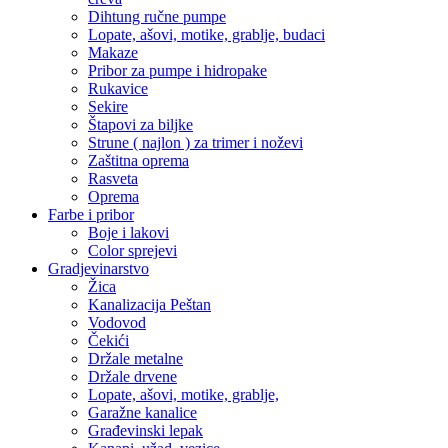
Dihtung ručne pumpe
Lopate, ašovi, motike, grablje, budaci
Makaze
Pribor za pumpe i hidropake
Rukavice
Sekire
Štapovi za biljke
Strune ( najlon ) za trimer i noževi
Zaštitna oprema
Rasveta
Oprema
Farbe i pribor
Boje i lakovi
Color sprejevi
Gradjevinarstvo
Žica
Kanalizacija Peštan
Vodovod
Čekići
Držale metalne
Držale drvene
Lopate, ašovi, motike, grablje,
Garažne kanalice
Građevinski lepak