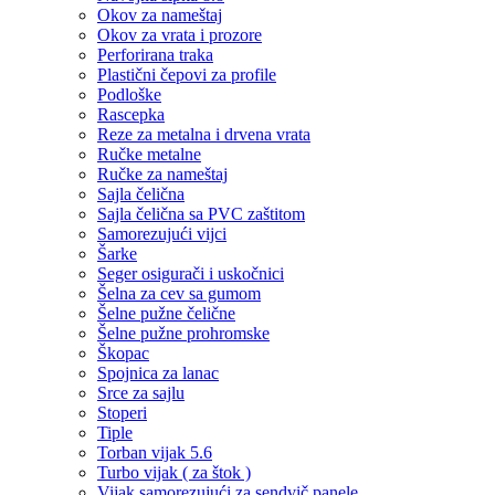
Okov za nameštaj
Okov za vrata i prozore
Perforirana traka
Plastični čepovi za profile
Podloške
Rascepka
Reze za metalna i drvena vrata
Ručke metalne
Ručke za nameštaj
Sajla čelična
Sajla čelična sa PVC zaštitom
Samorezujući vijci
Šarke
Seger osigurači i uskočnici
Šelna za cev sa gumom
Šelne pužne čelične
Šelne pužne prohromske
Škopac
Spojnica za lanac
Srce za sajlu
Stoperi
Tiple
Torban vijak 5.6
Turbo vijak ( za štok )
Vijak samorezujući za sendvič panele