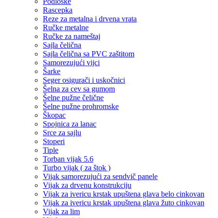
Podloške
Rascepka
Reze za metalna i drvena vrata
Ručke metalne
Ručke za nameštaj
Sajla čelična
Sajla čelična sa PVC zaštitom
Samorezujući vijci
Šarke
Seger osigurači i uskočnici
Šelna za cev sa gumom
Šelne pužne čelične
Šelne pužne prohromske
Škopac
Spojnica za lanac
Srce za sajlu
Stoperi
Tiple
Torban vijak 5.6
Turbo vijak ( za štok )
Vijak samorezujući za sendvič panele
Vijak za drvenu konstrukciju
Vijak za ivericu krstak upuštena glava belo cinkovan
Vijak za ivericu krstak upuštena glava žuto cinkovan
Vijak za lim