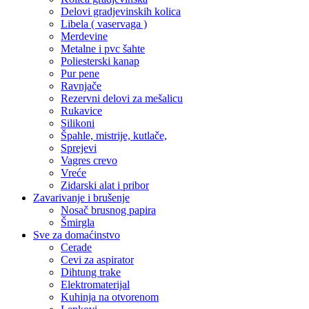
Delovi gradjevinskih kolica
Libela ( vaservaga )
Merdevine
Metalne i pvc šahte
Poliesterski kanap
Pur pene
Ravnjače
Rezervni delovi za mešalicu
Rukavice
Silikoni
Špahle, mistrije, kutlače,
Sprejevi
Vagres crevo
Vreće
Zidarski alat i pribor
Zavarivanje i brušenje
Nosač brusnog papira
Šmirgla
Sve za domaćinstvo
Cerade
Cevi za aspirator
Dihtung trake
Elektromaterijal
Kuhinja na otvorenom