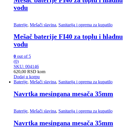
vodu
Baterije
,
Mešači slavina
,
Sanitarija i oprema za kupatilo
Mešač baterije FI40 za toplu i hladnu
vodu
0
out of 5
(0)
SKU: 004146
620,00
RSD
kom
Dodaj u korpu
Baterije
,
Mešači slavina
,
Sanitarija i oprema za kupatilo
Navrtka mesingana mesača 35mm
Baterije
,
Mešači slavina
,
Sanitarija i oprema za kupatilo
Navrtka mesingana mesača 35mm