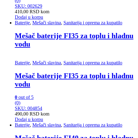
(0)
SKU: 002629
410,00
RSD
kom
Dodaj u korpu
Baterije
,
Mešači slavina
,
Sanitarija i oprema za kupatilo
Mešač baterije FI35 za toplu i hladnu
vodu
Baterije
,
Mešači slavina
,
Sanitarija i oprema za kupatilo
Mešač baterije FI35 za toplu i hladnu
vodu
0
out of 5
(0)
SKU: 004854
490,00
RSD
kom
Dodaj u korpu
Baterije
,
Mešači slavina
,
Sanitarija i oprema za kupatilo
Mešač baterije FI40 za toplu i hladnu