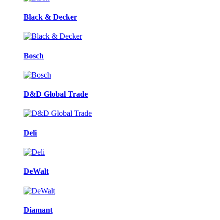
Black & Decker
Bosch
D&D Global Trade
Deli
DeWalt
Diamant