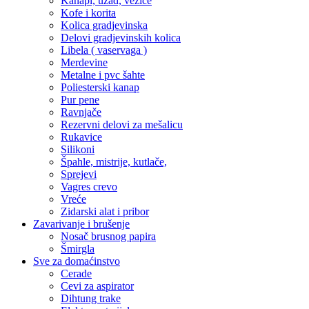
Kanapi, užad, vezice
Kofe i korita
Kolica gradjevinska
Delovi gradjevinskih kolica
Libela ( vaservaga )
Merdevine
Metalne i pvc šahte
Poliesterski kanap
Pur pene
Ravnjače
Rezervni delovi za mešalicu
Rukavice
Silikoni
Špahle, mistrije, kutlače,
Sprejevi
Vagres crevo
Vreće
Zidarski alat i pribor
Zavarivanje i brušenje
Nosač brusnog papira
Šmirgla
Sve za domaćinstvo
Cerade
Cevi za aspirator
Dihtung trake