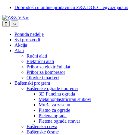
Skip
Skip
Dobrodošli u online prodavnicu Z&Z DOO – egvozdjara.rs
to
to
navigation
content
Ponuda nedelje
Svi proizvodi
Akcija
Alati
Ručni alati
Električni alati
Pribor za električni alat
Pribor za kompresor
Olovke i markeri
Baštenski program
Baštenske ograde i oprema
3D Panelna ograda
Metalnoplastificiran stubovi
Mreža za zasenu
Platno za ograde
Pletena ograda
Pletena ograda (trava)
Baštenska creva
Baštenske česme