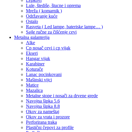
Lepkovi
Lule, štediše, štucne i oprema
Mreža ( komarnik )
Održavanje kuće
Ostalo
Rasveta ( Led lampe, bateriske lampe… )
Sajle ručne za čišćenje cevi
Metalna galanterija
Alke
Cp nosač cevi i cp vijak
Ekseri
Hangar vijak
Karabiner
Koturače
Lanac pocinkovani
Mašinski vijci
Matice
Mazalica
Metalne stope i nosači za drvene grede
Navojna šipka 5.6
Navojna šipka 8.8
Okov za nameštaj
Okov za vrata i prozore
Perforirana traka
Plastični čepovi za profile