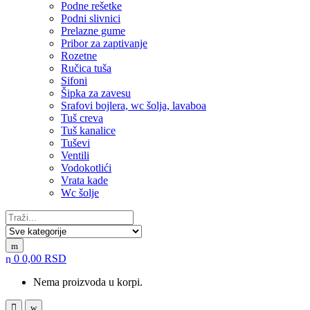
Podne rešetke
Podni slivnici
Prelazne gume
Pribor za zaptivanje
Rozetne
Ručica tuša
Sifoni
Šipka za zavesu
Srafovi bojlera, wc šolja, lavaboa
Tuš creva
Tuš kanalice
Tuševi
Ventili
Vodokotlići
Vrata kade
Wc šolje
Search for:
0
0,00
RSD
Nema proizvoda u korpi.