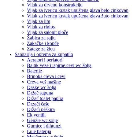
Vijak za drvenu konstrukciju
Vijak za ivericu krstak upuštena glava belo cinkovan
Vijak za ivericu krstak upuštena glava žuto cinkovan
Vijak za lim
Vijak za rigips
Vijak za salonit ploče
Žabica za sajlu
Zakačke i kopče
Zatege za žicu
Sanitarija i oprema za kupatilo
Aeratori i perlatori
Baltik veze i ispirne cevi wc šolja
Baterije
Brinoks creva i cevi
Creva veš mašine
Daske wc šolja
Držač sapuna
Držač toalet papira
Drzači čaše
Držači peškira
Ek ventili
Genzle wc solje
Gumice i dihtunzi
Lule baterija
Manžetne wc šolje