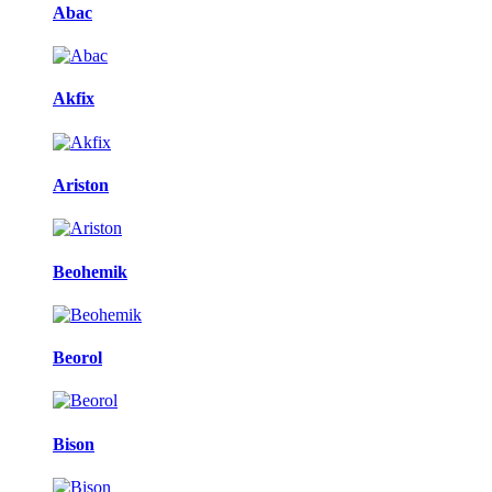
Brands Carousel
Abac
Akfix
Ariston
Beohemik
Beorol
Bison