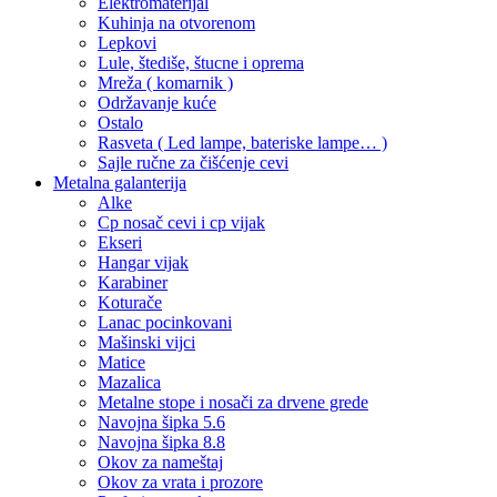
Elektromaterijal
Kuhinja na otvorenom
Lepkovi
Lule, štediše, štucne i oprema
Mreža ( komarnik )
Održavanje kuće
Ostalo
Rasveta ( Led lampe, bateriske lampe… )
Sajle ručne za čišćenje cevi
Metalna galanterija
Alke
Cp nosač cevi i cp vijak
Ekseri
Hangar vijak
Karabiner
Koturače
Lanac pocinkovani
Mašinski vijci
Matice
Mazalica
Metalne stope i nosači za drvene grede
Navojna šipka 5.6
Navojna šipka 8.8
Okov za nameštaj
Okov za vrata i prozore