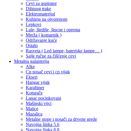
Cevi za aspirator
Dihtung trake
Elektromaterijal
Kuhinja na otvorenom
Lepkovi
Lule, štediše, štucne i oprema
Mreža ( komarnik )
Održavanje kuće
Ostalo
Rasveta ( Led lampe, bateriske lampe… )
Sajle ručne za čišćenje cevi
Metalna galanterija
Alke
Cp nosač cevi i cp vijak
Ekseri
Hangar vijak
Karabiner
Koturače
Lanac pocinkovani
Mašinski vijci
Matice
Mazalica
Metalne stope i nosači za drvene grede
Navojna šipka 5.6
Navojna šipka 8.8