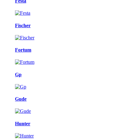
Festa
Fischer
Fortum
Gp
Gude
Hunter