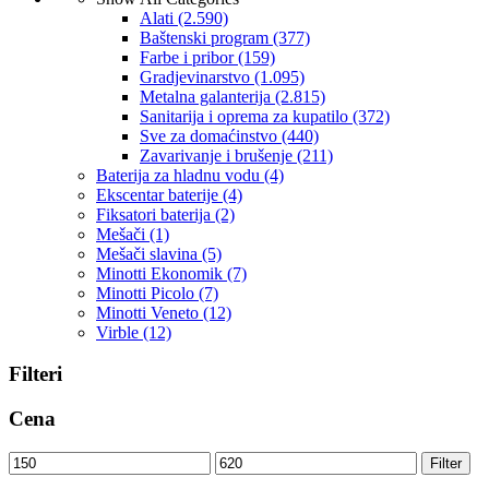
Alati
(2.590)
Baštenski program
(377)
Farbe i pribor
(159)
Gradjevinarstvo
(1.095)
Metalna galanterija
(2.815)
Sanitarija i oprema za kupatilo
(372)
Sve za domaćinstvo
(440)
Zavarivanje i brušenje
(211)
Baterija za hladnu vodu
(4)
Ekscentar baterije
(4)
Fiksatori baterija
(2)
Mešači
(1)
Mešači slavina
(5)
Minotti Ekonomik
(7)
Minotti Picolo
(7)
Minotti Veneto
(12)
Virble
(12)
Filteri
Cena
Minimalna
Maksimalna
Filter
cena
cena