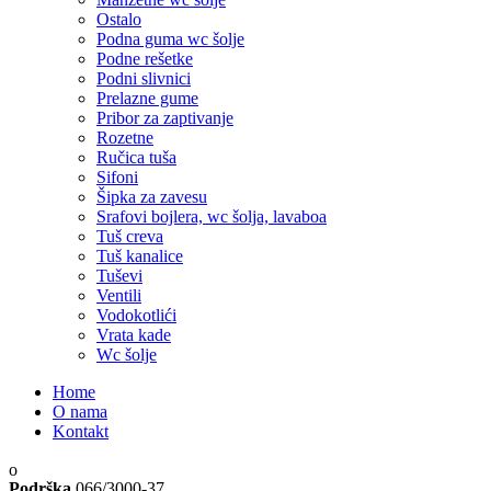
Ostalo
Podna guma wc šolje
Podne rešetke
Podni slivnici
Prelazne gume
Pribor za zaptivanje
Rozetne
Ručica tuša
Sifoni
Šipka za zavesu
Srafovi bojlera, wc šolja, lavaboa
Tuš creva
Tuš kanalice
Tuševi
Ventili
Vodokotlići
Vrata kade
Wc šolje
Home
O nama
Kontakt
Podrška
066/3000-37