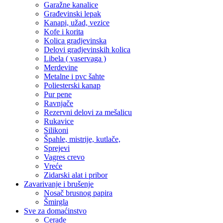
Garažne kanalice
Građevinski lepak
Kanapi, užad, vezice
Kofe i korita
Kolica gradjevinska
Delovi gradjevinskih kolica
Libela ( vaservaga )
Merdevine
Metalne i pvc šahte
Poliesterski kanap
Pur pene
Ravnjače
Rezervni delovi za mešalicu
Rukavice
Silikoni
Špahle, mistrije, kutlače,
Sprejevi
Vagres crevo
Vreće
Zidarski alat i pribor
Zavarivanje i brušenje
Nosač brusnog papira
Šmirgla
Sve za domaćinstvo
Cerade