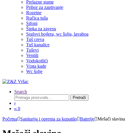
Prelazne gume
Pribor za zaptivanje
Rozetne
Ručica tuša
Sifoni
Šipka za zavesu
Srafovi bojlera, wc šolja, lavaboa
Tuš creva
Tuš kanalice
Tuševi
Ventili
Vodokotlići
Vrata kade
Wc šolje
Search
Pretraga
Pretraži
za:
0
Početna
Sanitarija i oprema za kupatilo
Baterije
Mešači slavina