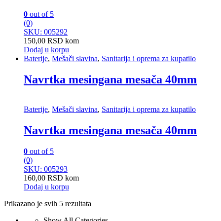
0
out of 5
(0)
SKU: 005292
150,00
RSD
kom
Dodaj u korpu
Baterije
,
Mešači slavina
,
Sanitarija i oprema za kupatilo
Navrtka mesingana mesača 40mm
Baterije
,
Mešači slavina
,
Sanitarija i oprema za kupatilo
Navrtka mesingana mesača 40mm
0
out of 5
(0)
SKU: 005293
160,00
RSD
kom
Dodaj u korpu
Prikazano je svih 5 rezultata
Show All Categories