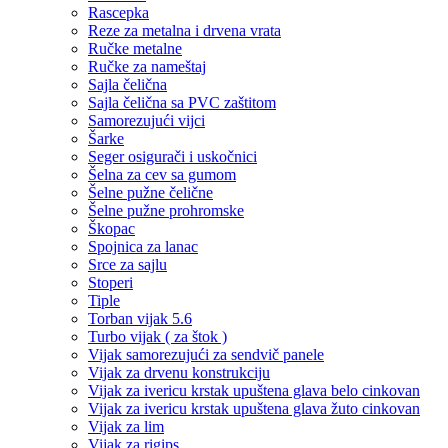
Rascepka
Reze za metalna i drvena vrata
Ručke metalne
Ručke za nameštaj
Sajla čelična
Sajla čelična sa PVC zaštitom
Samorezujući vijci
Šarke
Seger osigurači i uskočnici
Šelna za cev sa gumom
Šelne pužne čelične
Šelne pužne prohromske
Škopac
Spojnica za lanac
Srce za sajlu
Stoperi
Tiple
Torban vijak 5.6
Turbo vijak ( za štok )
Vijak samorezujući za sendvič panele
Vijak za drvenu konstrukciju
Vijak za ivericu krstak upuštena glava belo cinkovan
Vijak za ivericu krstak upuštena glava žuto cinkovan
Vijak za lim
Vijak za rigips