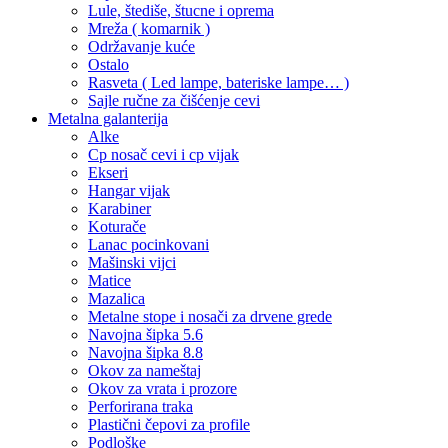
Lule, štediše, štucne i oprema
Mreža ( komarnik )
Održavanje kuće
Ostalo
Rasveta ( Led lampe, bateriske lampe… )
Sajle ručne za čišćenje cevi
Metalna galanterija
Alke
Cp nosač cevi i cp vijak
Ekseri
Hangar vijak
Karabiner
Koturače
Lanac pocinkovani
Mašinski vijci
Matice
Mazalica
Metalne stope i nosači za drvene grede
Navojna šipka 5.6
Navojna šipka 8.8
Okov za nameštaj
Okov za vrata i prozore
Perforirana traka
Plastični čepovi za profile
Podloške