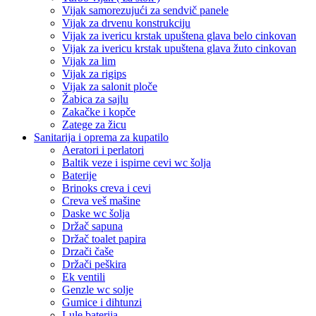
Vijak samorezujući za sendvič panele
Vijak za drvenu konstrukciju
Vijak za ivericu krstak upuštena glava belo cinkovan
Vijak za ivericu krstak upuštena glava žuto cinkovan
Vijak za lim
Vijak za rigips
Vijak za salonit ploče
Žabica za sajlu
Zakačke i kopče
Zatege za žicu
Sanitarija i oprema za kupatilo
Aeratori i perlatori
Baltik veze i ispirne cevi wc šolja
Baterije
Brinoks creva i cevi
Creva veš mašine
Daske wc šolja
Držač sapuna
Držač toalet papira
Drzači čaše
Držači peškira
Ek ventili
Genzle wc solje
Gumice i dihtunzi
Lule baterija