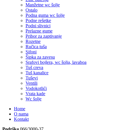
Manžetne wc šolje
Ostalo
Podna guma wc šolje
Podne rešetke
Podni slivnici
Prelazne gume
Pribor za zaptivanje
Rozetne
Ručica tuša
Sifoni
Šipka za zavesu
Srafovi bojlera, wc šolja, lavaboa
Tuš creva
Tuš kanalice
Tuševi
Ventili
Vodokotlići
Vrata kade
Wc šolje
Home
O nama
Kontakt
Podrška
066/3000-37