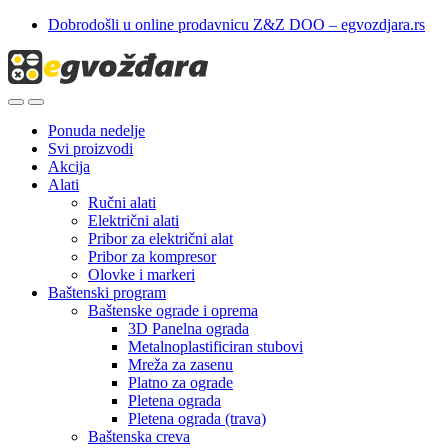
Skip
Skip
Dobrodošli u online prodavnicu Z&Z DOO – egvozdjara.rs
to
to
navigation
content
Ponuda nedelje
Svi proizvodi
Akcija
Alati
Ručni alati
Električni alati
Pribor za električni alat
Pribor za kompresor
Olovke i markeri
Baštenski program
Baštenske ograde i oprema
3D Panelna ograda
Metalnoplastificiran stubovi
Mreža za zasenu
Platno za ograde
Pletena ograda
Pletena ograda (trava)
Baštenska creva