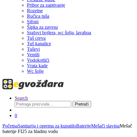
Pribor za zaptivanje
Rozetne
Ručica tuša
Sifoni
Šipka za zavesu
Srafovi bojlera, wc šolja, lavaboa
Tuš creva
Tuš kanalice
Tuševi
Ventili
Vodokotlići
Vrata kade
Wc šolje
Search
Pretraga
Pretraži
za:
0
Početna
Sanitarija i oprema za kupatilo
Baterije
Mešači slavina
Mešač
baterije FI25 za hladnu vodu