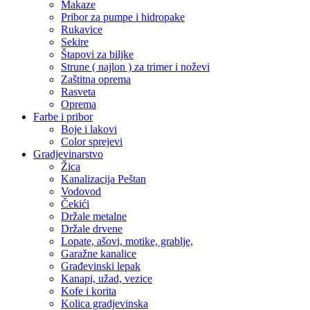
Makaze
Pribor za pumpe i hidropake
Rukavice
Sekire
Štapovi za biljke
Strune ( najlon ) za trimer i noževi
Zaštitna oprema
Rasveta
Oprema
Farbe i pribor
Boje i lakovi
Color sprejevi
Gradjevinarstvo
Žica
Kanalizacija Peštan
Vodovod
Čekići
Držale metalne
Držale drvene
Lopate, ašovi, motike, grablje,
Garažne kanalice
Građevinski lepak
Kanapi, užad, vezice
Kofe i korita
Kolica gradjevinska