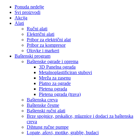
Ponuda nedelje
Svi proizvodi
Akcija
Alati
Ručni alati
Električni alati
Pribor za električni alat
Pribor za kompresor
Olovke i markeri
Baštenski program
Baštenske ograde i oprema
3D Panelna ograda
Metalnoplastificiran stubovi
Mreža za zasenu
Platno za ograde
Pletena ograda
Pletena ograda (trava)
Baštenska creva
Baštenske česme
Baštenski ručni alati
Brze spojnice, prskalice, mlaznice i dodaci za baštenska
creva
Dihtung ručne pumpe
Lopate, ašovi, motike, grablje, budaci