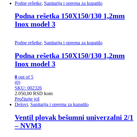
Podne rešetke
,
Sanitarija i oprema za kupatilo
Podna rešetka 150X150/130 1,2mm
Inox model 3
Podne rešetke
,
Sanitarija i oprema za kupatilo
Podna rešetka 150X150/130 1,2mm
Inox model 3
0
out of 5
(0)
SKU: 002326
2.050,00
RSD
kom
Pročitajte još
Delovi
,
Sanitarija i oprema za kupatilo
Ventil plovak bešumni univerzalni 2/1
– NVM3