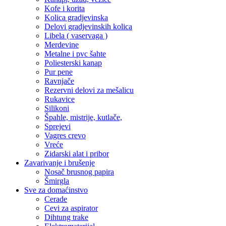
Kofe i korita
Kolica gradjevinska
Delovi gradjevinskih kolica
Libela ( vaservaga )
Merdevine
Metalne i pvc šahte
Poliesterski kanap
Pur pene
Ravnjače
Rezervni delovi za mešalicu
Rukavice
Silikoni
Špahle, mistrije, kutlače,
Sprejevi
Vagres crevo
Vreće
Zidarski alat i pribor
Zavarivanje i brušenje
Nosač brusnog papira
Šmirgla
Sve za domaćinstvo
Cerade
Cevi za aspirator
Dihtung trake