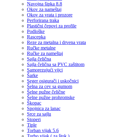
Navojna šipka 8.8
Okov za nameštaj
Okov za vrata i prozore
Perforirana traka
Plastični čepovi za profile
Podloške
Rascepka
Reze za metalna i drvena vrata
Ručke metalne
Ručke za nameštaj
Sajla čelična
Sajla čelična sa PVC zaštitom
Samorezujući vijci
Šarke
Seger osigurači i uskočnici
Šelna za cev sa gumom
Šelne pužne čelične
Šelne pužne prohromske
Škopac
Spojnica za lanac
Srce za sajlu
Stoperi
Tiple
Torban vijak 5.6
Turbo vijak ( za štok )