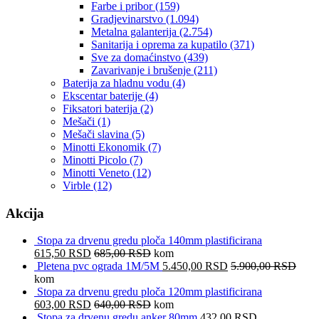
Farbe i pribor
(159)
Gradjevinarstvo
(1.094)
Metalna galanterija
(2.754)
Sanitarija i oprema za kupatilo
(371)
Sve za domaćinstvo
(439)
Zavarivanje i brušenje
(211)
Baterija za hladnu vodu
(4)
Ekscentar baterije
(4)
Fiksatori baterija
(2)
Mešači
(1)
Mešači slavina
(5)
Minotti Ekonomik
(7)
Minotti Picolo
(7)
Minotti Veneto
(12)
Virble
(12)
Akcija
Stopa za drvenu gredu ploča 140mm plastificirana
615,50
RSD
685,00
RSD
kom
Pletena pvc ograda 1M/5M
5.450,00
RSD
5.900,00
RSD
kom
Stopa za drvenu gredu ploča 120mm plastificirana
603,00
RSD
640,00
RSD
kom
Stopa za drvenu gredu anker 80mm
432,00
RSD