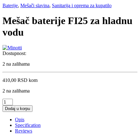
Baterije
,
Mešači slavina
,
Sanitarija i oprema za kupatilo
Mešač baterije FI25 za hladnu
vodu
Dostupnost:
2 na zalihama
410,00
RSD
kom
2 na zalihama
Mešač
baterije
Dodaj u korpu
FI25
za
Opis
hladnu
Specification
vodu
Reviews
quantity