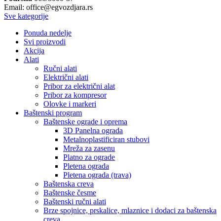
Email: office@egvozdjara.rs
Sve kategorije
Ponuda nedelje
Svi proizvodi
Akcija
Alati
Ručni alati
Električni alati
Pribor za električni alat
Pribor za kompresor
Olovke i markeri
Baštenski program
Baštenske ograde i oprema
3D Panelna ograda
Metalnoplastificiran stubovi
Mreža za zasenu
Platno za ograde
Pletena ograda
Pletena ograda (trava)
Baštenska creva
Baštenske česme
Baštenski ručni alati
Brze spojnice, prskalice, mlaznice i dodaci za baštenska
creva