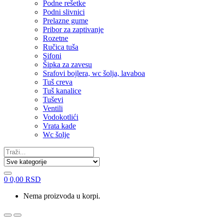
Podne rešetke
Podni slivnici
Prelazne gume
Pribor za zaptivanje
Rozetne
Ručica tuša
Sifoni
Šipka za zavesu
Srafovi bojlera, wc šolja, lavaboa
Tuš creva
Tuš kanalice
Tuševi
Ventili
Vodokotlići
Vrata kade
Wc šolje
Search
for:
0
0,00
RSD
Nema proizvoda u korpi.