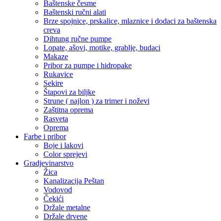
Baštenske česme
Baštenski ručni alati
Brze spojnice, prskalice, mlaznice i dodaci za baštenska
creva
Dihtung ručne pumpe
Lopate, ašovi, motike, grablje, budaci
Makaze
Pribor za pumpe i hidropake
Rukavice
Sekire
Štapovi za biljke
Strune ( najlon ) za trimer i noževi
Zaštitna oprema
Rasveta
Oprema
Farbe i pribor
Boje i lakovi
Color sprejevi
Gradjevinarstvo
Žica
Kanalizacija Peštan
Vodovod
Čekići
Držale metalne
Držale drvene