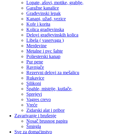
Lopate, ašovi, motike, grablje,
Garažne kanalice
Građevinski lepak
Kanapi, užad, vezice
Kofe i korita
Kolica gradjevinska
Delovi gradjevinskih kolica
Libela ( vaservaga )
Merdevine
Metalne i pvc šahte
Poliesterski kanap
Pur pene
Ravnjače
Rezervni delovi za mešalicu
Rukavice
Silikoni
Špahle, mistrije, kutlače,
Sprejevi
Vagres crevo
Vreće
Zidarski alat i pribor
Zavarivanje i brušenje
Nosač brusnog papira
Šmirgla
Sve za domaćinstvo