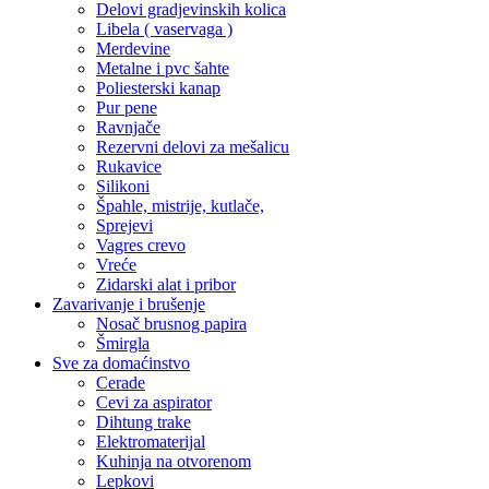
Delovi gradjevinskih kolica
Libela ( vaservaga )
Merdevine
Metalne i pvc šahte
Poliesterski kanap
Pur pene
Ravnjače
Rezervni delovi za mešalicu
Rukavice
Silikoni
Špahle, mistrije, kutlače,
Sprejevi
Vagres crevo
Vreće
Zidarski alat i pribor
Zavarivanje i brušenje
Nosač brusnog papira
Šmirgla
Sve za domaćinstvo
Cerade
Cevi za aspirator
Dihtung trake
Elektromaterijal
Kuhinja na otvorenom
Lepkovi