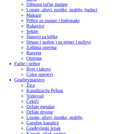
Dihtung ručne pumpe
Lopate, ašovi, motike, grablje, budaci
Makaze
Pribor za pumpe i hidropake
Rukavice
Sekire
Štapovi za biljke
Strune ( najlon ) za trimer i noževi
Zaštitna oprema
Rasveta
Oprema
Farbe i pribor
Boje i lakovi
Color sprejevi
Gradjevinarstvo
Žica
Kanalizacija Peštan
Vodovod
Čekići
Držale metalne
Držale drvene
Lopate, ašovi, motike, grablje,
Garažne kanalice
Građevinski lepak
Kanapi, užad, vezice