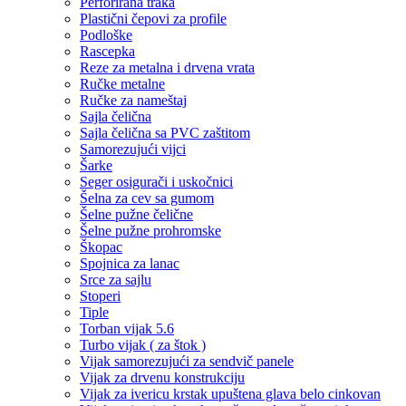
Perforirana traka
Plastični čepovi za profile
Podloške
Rascepka
Reze za metalna i drvena vrata
Ručke metalne
Ručke za nameštaj
Sajla čelična
Sajla čelična sa PVC zaštitom
Samorezujući vijci
Šarke
Seger osigurači i uskočnici
Šelna za cev sa gumom
Šelne pužne čelične
Šelne pužne prohromske
Škopac
Spojnica za lanac
Srce za sajlu
Stoperi
Tiple
Torban vijak 5.6
Turbo vijak ( za štok )
Vijak samorezujući za sendvič panele
Vijak za drvenu konstrukciju
Vijak za ivericu krstak upuštena glava belo cinkovan