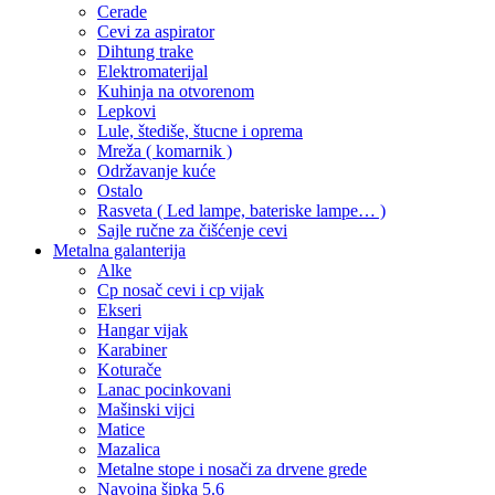
Cerade
Cevi za aspirator
Dihtung trake
Elektromaterijal
Kuhinja na otvorenom
Lepkovi
Lule, štediše, štucne i oprema
Mreža ( komarnik )
Održavanje kuće
Ostalo
Rasveta ( Led lampe, bateriske lampe… )
Sajle ručne za čišćenje cevi
Metalna galanterija
Alke
Cp nosač cevi i cp vijak
Ekseri
Hangar vijak
Karabiner
Koturače
Lanac pocinkovani
Mašinski vijci
Matice
Mazalica
Metalne stope i nosači za drvene grede
Navojna šipka 5.6