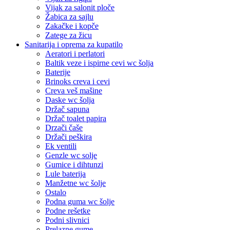
Vijak za salonit ploče
Žabica za sajlu
Zakačke i kopče
Zatege za žicu
Sanitarija i oprema za kupatilo
Aeratori i perlatori
Baltik veze i ispirne cevi wc šolja
Baterije
Brinoks creva i cevi
Creva veš mašine
Daske wc šolja
Držač sapuna
Držač toalet papira
Drzači čaše
Držači peškira
Ek ventili
Genzle wc solje
Gumice i dihtunzi
Lule baterija
Manžetne wc šolje
Ostalo
Podna guma wc šolje
Podne rešetke
Podni slivnici
Prelazne gume