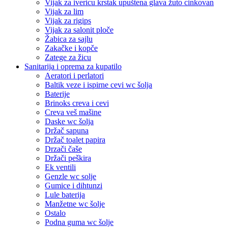
Vijak za ivericu krstak upuštena glava žuto cinkovan
Vijak za lim
Vijak za rigips
Vijak za salonit ploče
Žabica za sajlu
Zakačke i kopče
Zatege za žicu
Sanitarija i oprema za kupatilo
Aeratori i perlatori
Baltik veze i ispirne cevi wc šolja
Baterije
Brinoks creva i cevi
Creva veš mašine
Daske wc šolja
Držač sapuna
Držač toalet papira
Drzači čaše
Držači peškira
Ek ventili
Genzle wc solje
Gumice i dihtunzi
Lule baterija
Manžetne wc šolje
Ostalo
Podna guma wc šolje