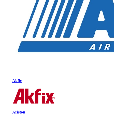
Akfix
Ariston