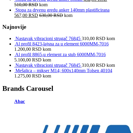
510,00
RSD
kom
Stopa za drvenu gredu anker 140mm plastificirana
567,00
RSD
630,00
RSD
kom
Najnovije
Nastavak vibracioni strugač 76845
310,00
RSD
kom
Al profil 8423-lajsna za u element 6000MM-7016
1.200,00
RSD
kom
Al profil 8865-u element za stub 6000MM-7016
5.100,00
RSD
kom
Nastavak vibracioni strugač 76845
310,00
RSD
kom
Mešalica – mikser M14; 600x140mm Tolsen 40104
1.275,00
RSD
kom
Brands Carousel
Abac