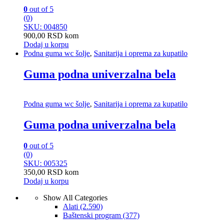
0
out of 5
(0)
SKU: 004850
900,00
RSD
kom
Dodaj u korpu
Podna guma wc šolje
,
Sanitarija i oprema za kupatilo
Guma podna univerzalna bela
Podna guma wc šolje
,
Sanitarija i oprema za kupatilo
Guma podna univerzalna bela
0
out of 5
(0)
SKU: 005325
350,00
RSD
kom
Dodaj u korpu
Show All Categories
Alati
(2.590)
Baštenski program
(377)