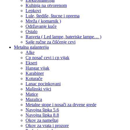
Elektromaterijal
Kuhinja na otvorenom
Lepkovi
Lule, štediše, štucne i oprema
Mreža ( komarnik )
Održavanje kuće
Ostalo
Rasveta ( Led lampe, bateriske lampe… )
Sajle ručne za čišćenje cevi
Metalna galanterija
Alke
Cp nosač cevi i cp vijak
Ekseri
Hangar vijak
Karabiner
Koturače
Lanac pocinkovani
Mašinski vijci
Matice
Mazalica
Metalne stope i nosači za drvene grede
Navojna šipka 5.6
Navojna šipka 8.8
Okov za nameštaj
Okov za vrata i prozore