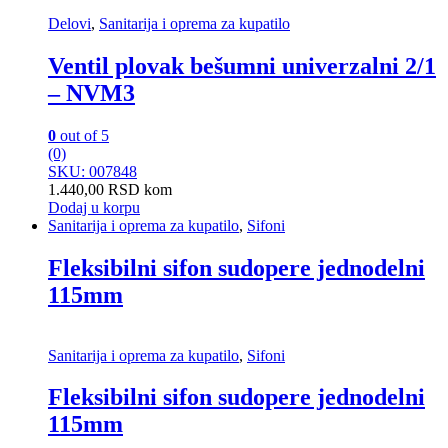
Delovi
,
Sanitarija i oprema za kupatilo
Ventil plovak bešumni univerzalni 2/1
– NVM3
0
out of 5
(0)
SKU: 007848
1.440,00
RSD
kom
Dodaj u korpu
Sanitarija i oprema za kupatilo
,
Sifoni
Fleksibilni sifon sudopere jednodelni
115mm
Sanitarija i oprema za kupatilo
,
Sifoni
Fleksibilni sifon sudopere jednodelni
115mm