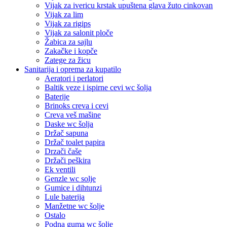
Vijak za ivericu krstak upuštena glava žuto cinkovan
Vijak za lim
Vijak za rigips
Vijak za salonit ploče
Žabica za sajlu
Zakačke i kopče
Zatege za žicu
Sanitarija i oprema za kupatilo
Aeratori i perlatori
Baltik veze i ispirne cevi wc šolja
Baterije
Brinoks creva i cevi
Creva veš mašine
Daske wc šolja
Držač sapuna
Držač toalet papira
Drzači čaše
Držači peškira
Ek ventili
Genzle wc solje
Gumice i dihtunzi
Lule baterija
Manžetne wc šolje
Ostalo
Podna guma wc šolje