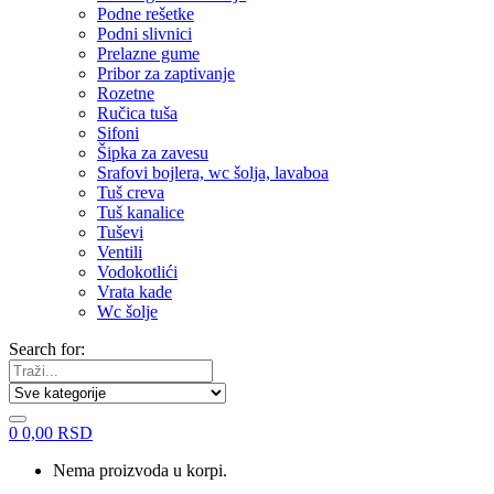
Podne rešetke
Podni slivnici
Prelazne gume
Pribor za zaptivanje
Rozetne
Ručica tuša
Sifoni
Šipka za zavesu
Srafovi bojlera, wc šolja, lavaboa
Tuš creva
Tuš kanalice
Tuševi
Ventili
Vodokotlići
Vrata kade
Wc šolje
Search for:
0
0,00
RSD
Nema proizvoda u korpi.