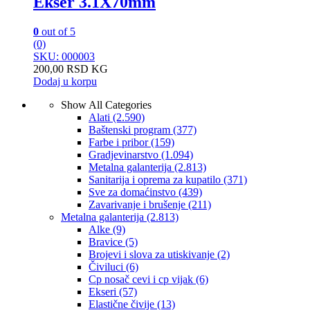
Ekser 3.1X70mm
0
out of 5
(0)
SKU: 000003
200,00
RSD
KG
Dodaj u korpu
Show All Categories
Alati
(2.590)
Baštenski program
(377)
Farbe i pribor
(159)
Gradjevinarstvo
(1.094)
Metalna galanterija
(2.813)
Sanitarija i oprema za kupatilo
(371)
Sve za domaćinstvo
(439)
Zavarivanje i brušenje
(211)
Metalna galanterija
(2.813)
Alke
(9)
Bravice
(5)
Brojevi i slova za utiskivanje
(2)
Čiviluci
(6)
Cp nosač cevi i cp vijak
(6)
Ekseri
(57)
Elastične čivije
(13)