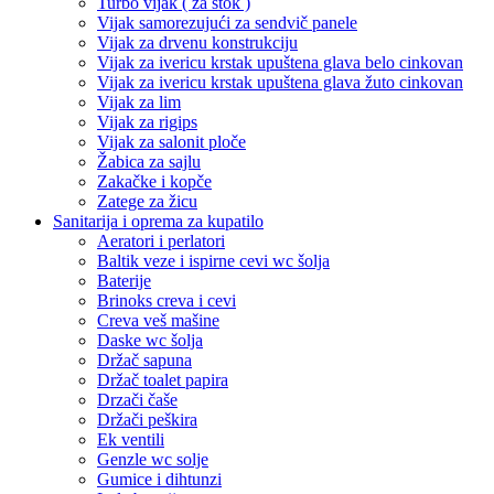
Turbo vijak ( za štok )
Vijak samorezujući za sendvič panele
Vijak za drvenu konstrukciju
Vijak za ivericu krstak upuštena glava belo cinkovan
Vijak za ivericu krstak upuštena glava žuto cinkovan
Vijak za lim
Vijak za rigips
Vijak za salonit ploče
Žabica za sajlu
Zakačke i kopče
Zatege za žicu
Sanitarija i oprema za kupatilo
Aeratori i perlatori
Baltik veze i ispirne cevi wc šolja
Baterije
Brinoks creva i cevi
Creva veš mašine
Daske wc šolja
Držač sapuna
Držač toalet papira
Drzači čaše
Držači peškira
Ek ventili
Genzle wc solje
Gumice i dihtunzi