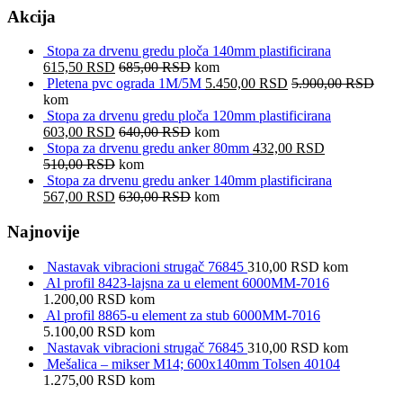
Akcija
Stopa za drvenu gredu ploča 140mm plastificirana
615,50
RSD
685,00
RSD
kom
Pletena pvc ograda 1M/5M
5.450,00
RSD
5.900,00
RSD
kom
Stopa za drvenu gredu ploča 120mm plastificirana
603,00
RSD
640,00
RSD
kom
Stopa za drvenu gredu anker 80mm
432,00
RSD
510,00
RSD
kom
Stopa za drvenu gredu anker 140mm plastificirana
567,00
RSD
630,00
RSD
kom
Najnovije
Nastavak vibracioni strugač 76845
310,00
RSD
kom
Al profil 8423-lajsna za u element 6000MM-7016
1.200,00
RSD
kom
Al profil 8865-u element za stub 6000MM-7016
5.100,00
RSD
kom
Nastavak vibracioni strugač 76845
310,00
RSD
kom
Mešalica – mikser M14; 600x140mm Tolsen 40104
1.275,00
RSD
kom