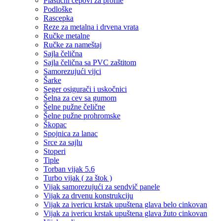
Plastični čepovi za profile
Podloške
Rascepka
Reze za metalna i drvena vrata
Ručke metalne
Ručke za nameštaj
Sajla čelična
Sajla čelična sa PVC zaštitom
Samorezujući vijci
Šarke
Seger osigurači i uskočnici
Šelna za cev sa gumom
Šelne pužne čelične
Šelne pužne prohromske
Škopac
Spojnica za lanac
Srce za sajlu
Stoperi
Tiple
Torban vijak 5.6
Turbo vijak ( za štok )
Vijak samorezujući za sendvič panele
Vijak za drvenu konstrukciju
Vijak za ivericu krstak upuštena glava belo cinkovan
Vijak za ivericu krstak upuštena glava žuto cinkovan