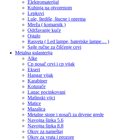
Elektromaterijal
Kuhinja na otvorenom
Lepkovi
Lule, štediše, štucne i oprema
Mreža ( komarnik )
Održavanje kuće
Ostalo
Rasveta ( Led lampe, bateriske lampe… )
Sajle ručne za čišćenje cevi
Metalna galanterija
Alke
Cp nosač cevi i cp vijak
Ekseri
Hangar vijak
Karabiner
Koturače
Lanac pocinkovani
Mašinski vijci
Matice
Mazalica
Metalne stope i nosači za drvene grede
Navojna šipka 5.6
Navojna šipka 8.8
Okov za nameštaj
Okov za vrata i prozore