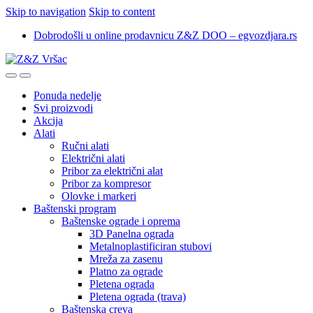
Skip to navigation
Skip to content
Dobrodošli u online prodavnicu Z&Z DOO – egvozdjara.rs
Ponuda nedelje
Svi proizvodi
Akcija
Alati
Ručni alati
Električni alati
Pribor za električni alat
Pribor za kompresor
Olovke i markeri
Baštenski program
Baštenske ograde i oprema
3D Panelna ograda
Metalnoplastificiran stubovi
Mreža za zasenu
Platno za ograde
Pletena ograda
Pletena ograda (trava)
Baštenska creva