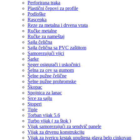
Perforirana traka
Plastični čepovi za profile
Podloške
Rascepka
Reze za metalna i drvena vrata
Ručke metalne
Ručke za nameštaj
Sajla čelična
Sajla čelična sa PVC zaštitom
Samorezujući vijci
Šarke
Seger osigurači i uskočnici
Šelna za cev sa gumom
Šelne pužne čelične
Šelne pužne prohromske
Škopac
Spojnica za lanac
Srce za sajlu
Stoperi
Tiple
Torban vijak 5.6
Turbo vijak ( za štok )
Vijak samorezujući za sendvič panele
Vijak za drvenu konstrukciju
Vijak za ivericu krstak upuštena glava belo cinkovan