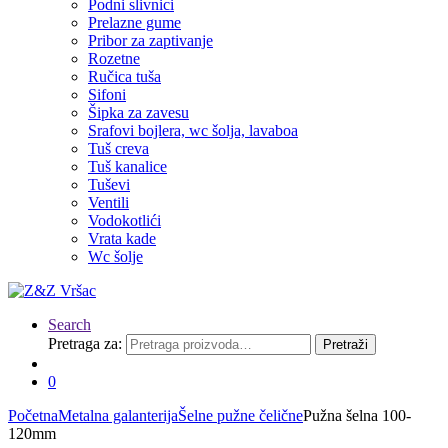
Podni slivnici
Prelazne gume
Pribor za zaptivanje
Rozetne
Ručica tuša
Sifoni
Šipka za zavesu
Srafovi bojlera, wc šolja, lavaboa
Tuš creva
Tuš kanalice
Tuševi
Ventili
Vodokotlići
Vrata kade
Wc šolje
Search
Pretraga za:
Pretraži
0
Početna
Metalna galanterija
Šelne pužne čelične
Pužna šelna 100-
120mm