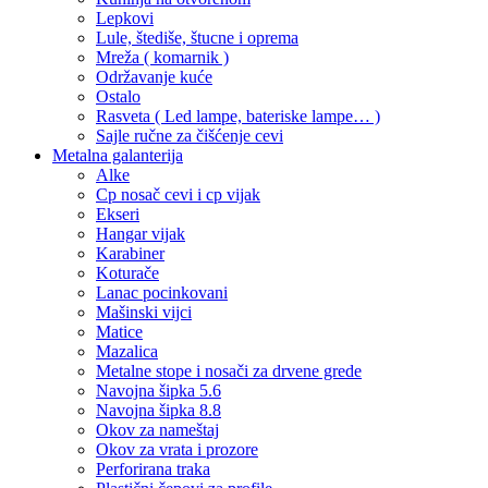
Lepkovi
Lule, štediše, štucne i oprema
Mreža ( komarnik )
Održavanje kuće
Ostalo
Rasveta ( Led lampe, bateriske lampe… )
Sajle ručne za čišćenje cevi
Metalna galanterija
Alke
Cp nosač cevi i cp vijak
Ekseri
Hangar vijak
Karabiner
Koturače
Lanac pocinkovani
Mašinski vijci
Matice
Mazalica
Metalne stope i nosači za drvene grede
Navojna šipka 5.6
Navojna šipka 8.8
Okov za nameštaj
Okov za vrata i prozore
Perforirana traka