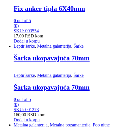
Fix anker tipla 6X40mm
0
out of 5
(0)
SKU: 003554
17,00
RSD
kom
Dodaj u korpu
Leptir šarke
,
Metalna galanterija
,
Šarke
Šarka ukopavajuća 70mm
Leptir šarke
,
Metalna galanterija
,
Šarke
Šarka ukopavajuća 70mm
0
out of 5
(0)
SKU: 001273
160,00
RSD
kom
Dodaj u korpu
Metalna galanterija
,
Metalna pozamanterija
,
Pop nitne