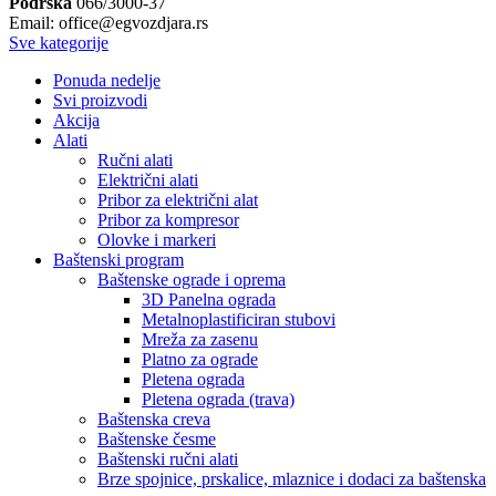
Podrška
066/3000-37
Email: office@egvozdjara.rs
Sve kategorije
Ponuda nedelje
Svi proizvodi
Akcija
Alati
Ručni alati
Električni alati
Pribor za električni alat
Pribor za kompresor
Olovke i markeri
Baštenski program
Baštenske ograde i oprema
3D Panelna ograda
Metalnoplastificiran stubovi
Mreža za zasenu
Platno za ograde
Pletena ograda
Pletena ograda (trava)
Baštenska creva
Baštenske česme
Baštenski ručni alati
Brze spojnice, prskalice, mlaznice i dodaci za baštenska