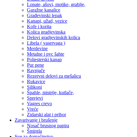
Lopate, ašovi, motike, grablje,
Garažne kanalice
Građevinski lepak
Kanapi, užad, vezice
Kofe i korita
Kolica gradjevinska
Delovi gradjevinskih kolica
Libela ( vaservaga )
Merdevine
Metalne i pvc šahte
Poliesterski kanap
Pur pene
Ravnjače
Rezervni delovi za mešalicu
Rukavice
Silikoni
Špahle, mistrije, kutlače,
Sprejevi
Vagres crevo
Vreće
Zidarski alat i pribor
Zavarivanje i brušenje
Nosač brusnog papira
Šmirgla
Sve za domaćinstvo