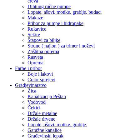
creva
Dihtung ručne pumpe
Lopate, ašovi, motike, grablje, budaci
Makaze
Pribor za pumpe i hidropake
Rukavice
Sekire
Štapovi za biljke
Strune ( najlon ) za trimer i noževi
Zaštitna oprema
Rasveta
Oprema
Farbe i pribor
Boje i lakovi
Color sprejevi
Gradjevinarstvo
Žica
Kanalizacija Peštan
Vodovod
Čekići
Držale metalne
Držale drvene
Lopate, ašovi, motike, grablje,
Garažne kanalice
Građevinski lepak