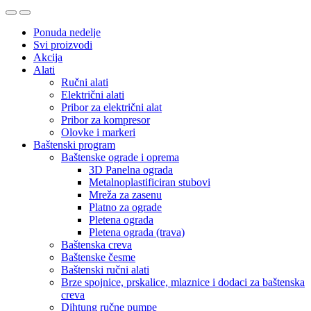
Ponuda nedelje
Svi proizvodi
Akcija
Alati
Ručni alati
Električni alati
Pribor za električni alat
Pribor za kompresor
Olovke i markeri
Baštenski program
Baštenske ograde i oprema
3D Panelna ograda
Metalnoplastificiran stubovi
Mreža za zasenu
Platno za ograde
Pletena ograda
Pletena ograda (trava)
Baštenska creva
Baštenske česme
Baštenski ručni alati
Brze spojnice, prskalice, mlaznice i dodaci za baštenska
creva
Dihtung ručne pumpe