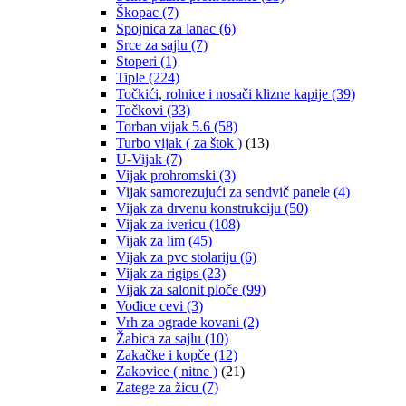
Škopac
(7)
Spojnica za lanac
(6)
Srce za sajlu
(7)
Stoperi
(1)
Tiple
(224)
Točkići, rolnice i nosači klizne kapije
(39)
Točkovi
(33)
Torban vijak 5.6
(58)
Turbo vijak ( za štok )
(13)
U-Vijak
(7)
Vijak prohromski
(3)
Vijak samorezujući za sendvič panele
(4)
Vijak za drvenu konstrukciju
(50)
Vijak za ivericu
(108)
Vijak za lim
(45)
Vijak za pvc stolariju
(6)
Vijak za rigips
(23)
Vijak za salonit ploče
(99)
Vođice cevi
(3)
Vrh za ograde kovani
(2)
Žabica za sajlu
(10)
Zakačke i kopče
(12)
Zakovice ( nitne )
(21)
Zatege za žicu
(7)