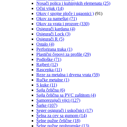
Nosači polica i kuhinjskih elemenata
(25)
Očni vijak
(14)
Okov ( spojne ploče i ugaonici )
(91)
Okov za nameštaj
(71)
Okov za vrata i prozore
(330)
Osigurači kardana
(4)
Osigurači Lock
(3)
Osigurači R
(5)
Ostalo
(4)
Perforirana traka
(1)
Plastični čepovi za profile
(29)
Podloške
(71)
Rajberi
(12)
Rascepka
(11)
Reze za metalna i drvena vrata
(59)
Ručke metalne
(1)
S kuke
(11)
Sajla čelična
(6)
Sajla čelična sa PVC zaštitom
(4)
Samorezujući vijci
(127)
Šarke
(107)
Seger osigurači i uskočnici
(17)
Šelna za cev sa gumom
(14)
Šelne pužne čelične
(18)
Šelne pužne prohromske
(13)