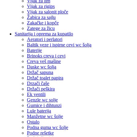
Vijak za lim
Vijak za rigips
Vijak za salonit ploče
Žabica za sajlu
Zakačke i kopče
Zatege za žicu
Sanitarija i oprema za kupatilo
Aeratori i perlatori
Baltik veze i ispirne cevi wc šolja
Baterije
Brinoks creva i cevi
Creva veš mašine
Daske wc šolja
Držač sapuna
Držač toalet papira
Drzači čaše
Držači peškira
Ek ventili
Genzle wc solje
Gumice i dihtunzi
Lule baterija
Manžetne wc šolje
Ostalo
Podna guma wc šolje
Podne rešetke