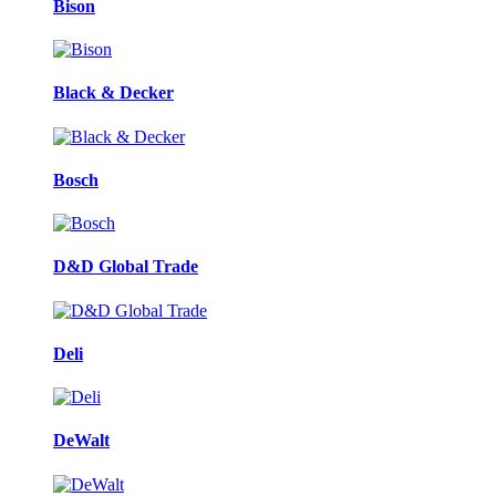
Bison
Black & Decker
Bosch
D&D Global Trade
Deli
DeWalt