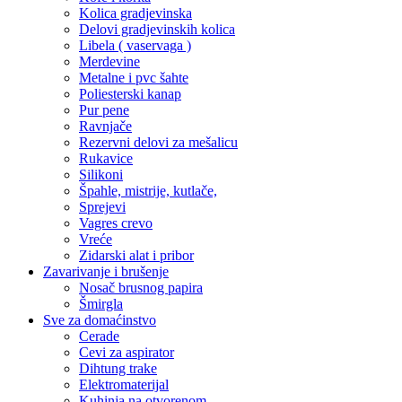
Kolica gradjevinska
Delovi gradjevinskih kolica
Libela ( vaservaga )
Merdevine
Metalne i pvc šahte
Poliesterski kanap
Pur pene
Ravnjače
Rezervni delovi za mešalicu
Rukavice
Silikoni
Špahle, mistrije, kutlače,
Sprejevi
Vagres crevo
Vreće
Zidarski alat i pribor
Zavarivanje i brušenje
Nosač brusnog papira
Šmirgla
Sve za domaćinstvo
Cerade
Cevi za aspirator
Dihtung trake
Elektromaterijal
Kuhinja na otvorenom