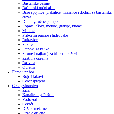
Baštenske česme
Baštenski ručni alati
Brze spojnice, prskalice, mlaznice i dodaci za baštenska
creva
Dihtung ručne pumpe
Lopate, ašovi, motike, grablje, budaci
Makaze
Pribor za pumpe i hidropake
Rukavice
Sekire
Štapovi za biljke
Strune ( najlon ) za trimer i noževi
Zaštitna oprema
Rasveta
Oprema
Farbe i pribor
Boje i lakovi
Color sprejevi
Gradjevinarstvo
Žica
Kanalizacija Peštan
Vodovod
Čekići
Držale metalne
Držale drvene