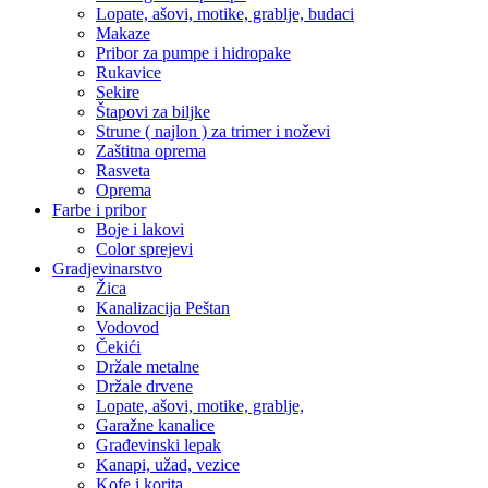
Lopate, ašovi, motike, grablje, budaci
Makaze
Pribor za pumpe i hidropake
Rukavice
Sekire
Štapovi za biljke
Strune ( najlon ) za trimer i noževi
Zaštitna oprema
Rasveta
Oprema
Farbe i pribor
Boje i lakovi
Color sprejevi
Gradjevinarstvo
Žica
Kanalizacija Peštan
Vodovod
Čekići
Držale metalne
Držale drvene
Lopate, ašovi, motike, grablje,
Garažne kanalice
Građevinski lepak
Kanapi, užad, vezice
Kofe i korita