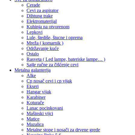
Cerade
Cevi za aspirator
Dihtung trake
Elektromaterijal
Kuhinja na otvorenom
Lepkovi
Lule, štediše, štucne i oprema
Mreža ( komarnik )
Održavanje kuće
Ostalo
Rasveta ( Led lampe, bateriske lampe… )
Sajle ručne za čišćenje cevi
Metalna galanterija
Alke
Cp nosač cevi i cp vijak
Ekseri
Hangar vijak
Karabiner
Koturače
Lanac pocinkovani
Mašinski vijci
Matice
Mazalica
Metalne stope i nosači za drvene grede