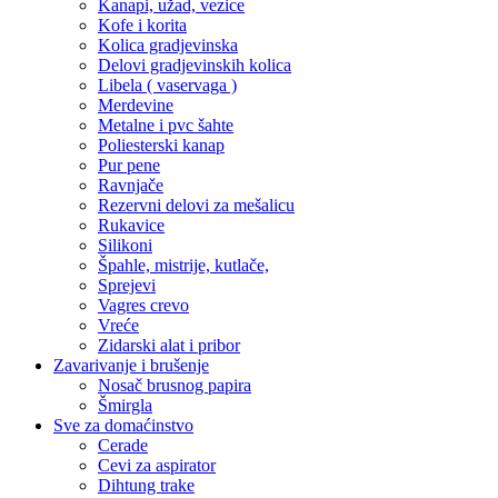
Kanapi, užad, vezice
Kofe i korita
Kolica gradjevinska
Delovi gradjevinskih kolica
Libela ( vaservaga )
Merdevine
Metalne i pvc šahte
Poliesterski kanap
Pur pene
Ravnjače
Rezervni delovi za mešalicu
Rukavice
Silikoni
Špahle, mistrije, kutlače,
Sprejevi
Vagres crevo
Vreće
Zidarski alat i pribor
Zavarivanje i brušenje
Nosač brusnog papira
Šmirgla
Sve za domaćinstvo
Cerade
Cevi za aspirator
Dihtung trake