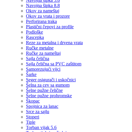
Navojna šipka 5.6
Navojna šipka 8.8
Okov za nameštaj
Okov za vrata i prozore
Perforirana traka
Plastični čepovi za profile
Podloške
Rascepka
Reze za metalna i drvena vrata
Ručke metalne
Ručke za nameštaj
Sajla čelična
Sajla čelična sa PVC zaštitom
Samorezujući vijci
Šarke
Seger osigurači i uskočnici
Šelna za cev sa gumom
Šelne pužne čelične
Šelne pužne prohromske
Škopac
Spojnica za lanac
Srce za sajlu
Stoperi
Tiple
Torban vijak 5.6