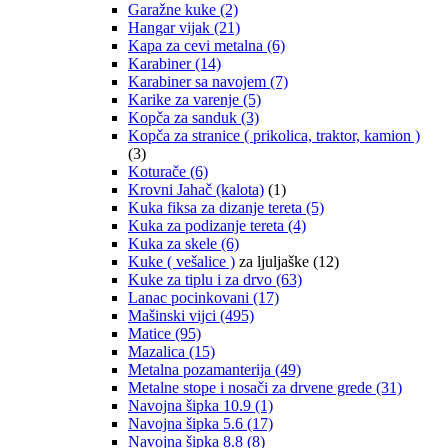
Garažne kuke
(2)
Hangar vijak
(21)
Kapa za cevi metalna
(6)
Karabiner
(14)
Karabiner sa navojem
(7)
Karike za varenje
(5)
Kopča za sanduk
(3)
Kopča za stranice ( prikolica, traktor, kamion )
(3)
Koturače
(6)
Krovni Jahač (kalota)
(1)
Kuka fiksa za dizanje tereta
(5)
Kuka za podizanje tereta
(4)
Kuka za skele
(6)
Kuke ( vešalice )
za ljuljaške
(12)
Kuke za tiplu i za drvo
(63)
Lanac pocinkovani
(17)
Mašinski vijci
(495)
Matice
(95)
Mazalica
(15)
Metalna pozamanterija
(49)
Metalne stope i nosači za drvene grede
(31)
Navojna šipka 10.9
(1)
Navojna šipka 5.6
(17)
Navojna šipka 8.8
(8)