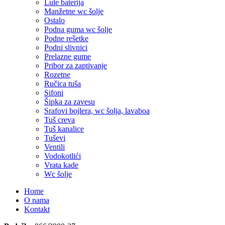
Lule baterija
Manžetne wc šolje
Ostalo
Podna guma wc šolje
Podne rešetke
Podni slivnici
Prelazne gume
Pribor za zaptivanje
Rozetne
Ručica tuša
Sifoni
Šipka za zavesu
Srafovi bojlera, wc šolja, lavaboa
Tuš creva
Tuš kanalice
Tuševi
Ventili
Vodokotlići
Vrata kade
Wc šolje
Home
O nama
Kontakt