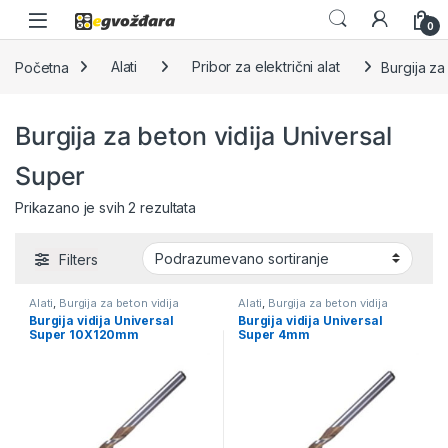
Skip to navigation
Skip to content
0
Početna
Alati
Pribor za električni alat
Burgija za
Burgija za beton vidija Universal
Super
Prikazano je svih 2 rezultata
Filters
Alati
,
Burgija za beton vidija
Alati
,
Burgija za beton vidija
Universal Super
,
Pribor za
Universal Super
,
Pribor za
Burgija vidija Universal
Burgija vidija Universal
električni alat
električni alat
Super 10X120mm
Super 4mm