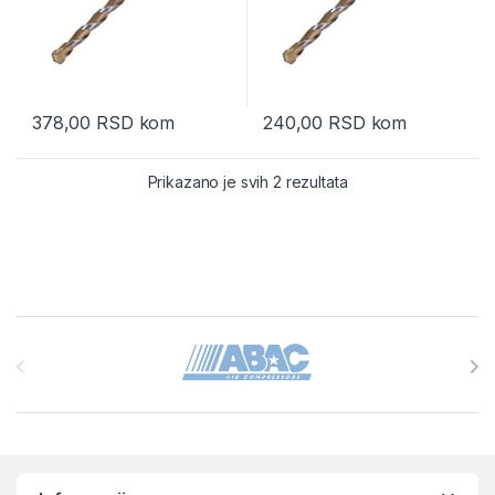
378,00
RSD
kom
240,00
RSD
kom
Prikazano je svih 2 rezultata
Brands Carousel