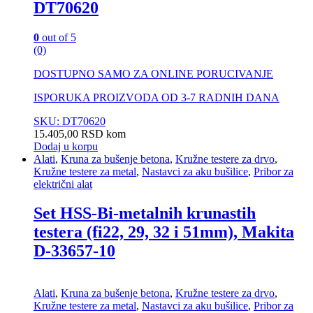
DT70620
0
out of 5
(0)
DOSTUPNO SAMO ZA ONLINE PORUCIVANJE
ISPORUKA PROIZVODA OD 3-7 RADNIH DANA
SKU: DT70620
15.405,00
RSD
kom
Dodaj u korpu
Alati
,
Kruna za bušenje betona
,
Kružne testere za drvo
,
Kružne testere za metal
,
Nastavci za aku bušilice
,
Pribor za
električni alat
Set HSS-Bi-metalnih krunastih
testera (fi22, 29, 32 i 51mm), Makita
D-33657-10
Alati
,
Kruna za bušenje betona
,
Kružne testere za drvo
,
Kružne testere za metal
,
Nastavci za aku bušilice
,
Pribor za