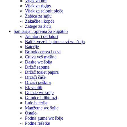
Vijak za lim
Vijak za rigips
Vijak za salonit ploče
Žabica za sajlu
Zakačke i kopče
Zatege za žicu
Sanitarija i oprema za kupatilo
Aeratori i perlatori
Baltik veze i ispirne cevi wc šolja
Baterije
Brinoks creva i cevi
Creva veš mašine
Daske wc šolja
Držač sapuna
Držač toalet papira
Drzači čaše
Držači peškira
Ek ventili
Genzle wc solje
Gumice i dihtunzi
Lule baterija
Manžetne wc šolje
Ostalo
Podna guma wc šolje
Podne rešetke