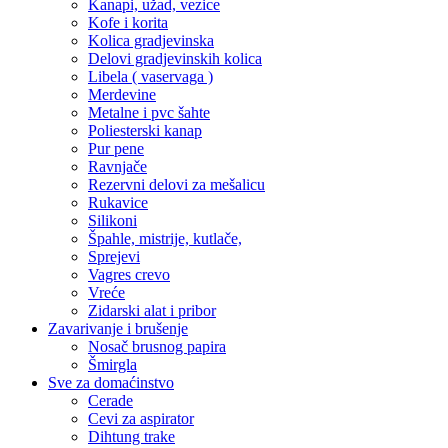
Kanapi, užad, vezice
Kofe i korita
Kolica gradjevinska
Delovi gradjevinskih kolica
Libela ( vaservaga )
Merdevine
Metalne i pvc šahte
Poliesterski kanap
Pur pene
Ravnjače
Rezervni delovi za mešalicu
Rukavice
Silikoni
Špahle, mistrije, kutlače,
Sprejevi
Vagres crevo
Vreće
Zidarski alat i pribor
Zavarivanje i brušenje
Nosač brusnog papira
Šmirgla
Sve za domaćinstvo
Cerade
Cevi za aspirator
Dihtung trake