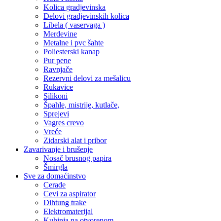
Kolica gradjevinska
Delovi gradjevinskih kolica
Libela ( vaservaga )
Merdevine
Metalne i pvc šahte
Poliesterski kanap
Pur pene
Ravnjače
Rezervni delovi za mešalicu
Rukavice
Silikoni
Špahle, mistrije, kutlače,
Sprejevi
Vagres crevo
Vreće
Zidarski alat i pribor
Zavarivanje i brušenje
Nosač brusnog papira
Šmirgla
Sve za domaćinstvo
Cerade
Cevi za aspirator
Dihtung trake
Elektromaterijal
Kuhinja na otvorenom