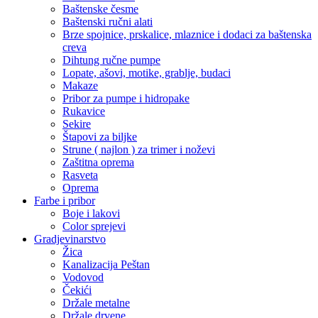
Baštenske česme
Baštenski ručni alati
Brze spojnice, prskalice, mlaznice i dodaci za baštenska
creva
Dihtung ručne pumpe
Lopate, ašovi, motike, grablje, budaci
Makaze
Pribor za pumpe i hidropake
Rukavice
Sekire
Štapovi za biljke
Strune ( najlon ) za trimer i noževi
Zaštitna oprema
Rasveta
Oprema
Farbe i pribor
Boje i lakovi
Color sprejevi
Gradjevinarstvo
Žica
Kanalizacija Peštan
Vodovod
Čekići
Držale metalne
Držale drvene