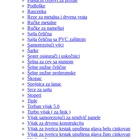
Plastični čepovi za profile
Podloške
Rascepka
Reze za metalna i drvena vrata
Ručke metalne
Ručke za nameštaj
Sajla čelična
Sajla čelična sa PVC zaštitom
Samorezujući vijci
Šarke
Seger osigurači i uskočnici
Šelna za cev sa gumom
Šelne pužne čelične
Šelne pužne prohromske
Škopac
Spojnica za lanac
Srce za sajlu
Stoperi
Tiple
Torban vijak 5.6
Turbo vijak ( za štok )
Vijak samorezujući za sendvič panele
Vijak za drvenu konstrukciju
Vijak za ivericu krstak upuštena glava belo cinkovan
Vijak za ivericu krstak upuštena glava žuto cinkovan