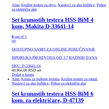
Alati
,
Kružne testere za drvo
,
Nastavci za aku bušilice
,
Pribor
za električni alat
Set krunastih testera HSS-BiM 4
kom, Makita D-33641-14
0
out of 5
(0)
DOSTUPNO SAMO ZA ONLINE PORUČIVANJE
ISPORUKA PROIZVODA OD 3-7 RADNIH DANA
SKU: D-33641-14
40.904,00
RSD
set
Dodaj u korpu
Alati
,
Kruna za bušenje betona
,
Kružne testere za metal
,
Nastavci za aku bušilice
,
Pribor za električni alat
Set krunastih testera HSS-BiM 6
kom. za električare, D-47139