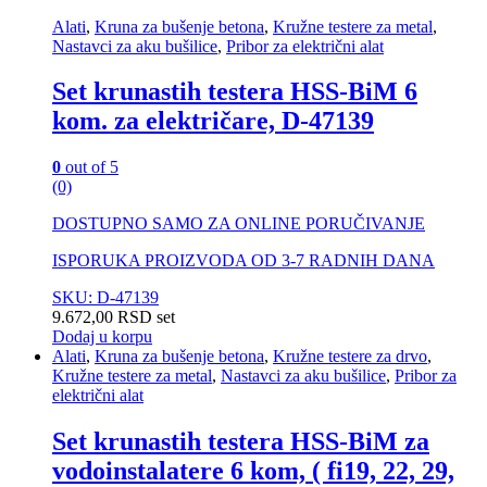
Alati
,
Kruna za bušenje betona
,
Kružne testere za metal
,
Nastavci za aku bušilice
,
Pribor za električni alat
Set krunastih testera HSS-BiM 6
kom. za električare, D-47139
0
out of 5
(0)
DOSTUPNO SAMO ZA ONLINE PORUČIVANJE
ISPORUKA PROIZVODA OD 3-7 RADNIH DANA
SKU: D-47139
9.672,00
RSD
set
Dodaj u korpu
Alati
,
Kruna za bušenje betona
,
Kružne testere za drvo
,
Kružne testere za metal
,
Nastavci za aku bušilice
,
Pribor za
električni alat
Set krunastih testera HSS-BiM za
vodoinstalatere 6 kom, ( fi19, 22, 29,