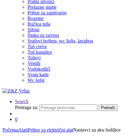
Podni slivnici
Prelazne gume
Pribor za zaptivanje
Rozetne
Ručica tuša
Sifoni
Šipka za zavesu
Srafovi bojlera, wc šolja, lavaboa
Tuš creva
Tuš kanalice
Tuševi
Ventili
Vodokotlići
Vrata kade
Wc šolje
Search
Pretraga za:
Pretraži
0
Početna
Alati
Pribor za električni alat
Nastavci za aku bušilice