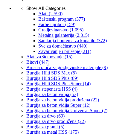
Show All Categories
Alati
(2.590)
Baštenski program
(377)
Farbe i pribor
(159)
Gradjevinarstvo
(1.095)
Metalna galanterija
(2.815)
Sanitarija i oprema za kupatilo
(372)
Sve za domaćinstvo
(440)
Zavarivanje i brušenje
(211)
Alati za štemovanje
(15)
Bitovi
(447)
Brusna ploča za gradjevinske materijale
(9)
Burgija Hilti SDS Max
(5)
Burgija Hilti SDS Plus
(89)
Burgija Hilti SDS Plus Super
(14)
Burgija stepenasta HSS
(4)
Burgija za beton vidija
(53)
Burgija za beton vidija produžena
(22)
Burgija za beton vidija Super
(12)
Burgija za beton vidija Universal Super
(2)
Burgija za drvo
(69)
Burgija za drvo produžena
(22)
Burgija za granit
(5)
Burgija za metal HSS
(175)