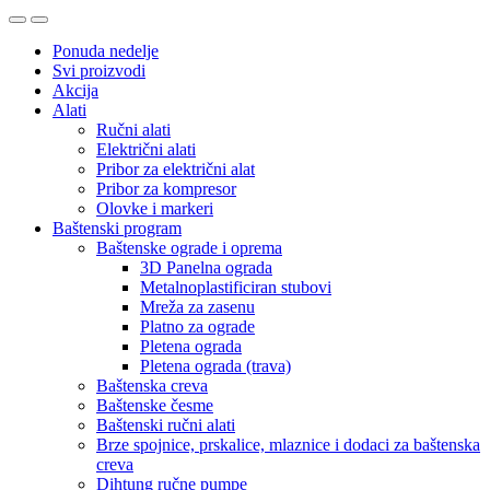
Ponuda nedelje
Svi proizvodi
Akcija
Alati
Ručni alati
Električni alati
Pribor za električni alat
Pribor za kompresor
Olovke i markeri
Baštenski program
Baštenske ograde i oprema
3D Panelna ograda
Metalnoplastificiran stubovi
Mreža za zasenu
Platno za ograde
Pletena ograda
Pletena ograda (trava)
Baštenska creva
Baštenske česme
Baštenski ručni alati
Brze spojnice, prskalice, mlaznice i dodaci za baštenska
creva
Dihtung ručne pumpe