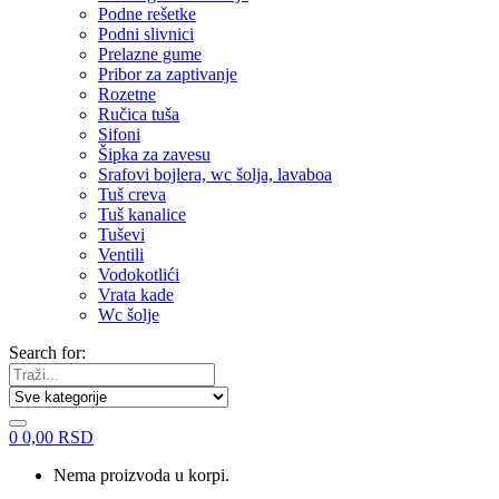
Podne rešetke
Podni slivnici
Prelazne gume
Pribor za zaptivanje
Rozetne
Ručica tuša
Sifoni
Šipka za zavesu
Srafovi bojlera, wc šolja, lavaboa
Tuš creva
Tuš kanalice
Tuševi
Ventili
Vodokotlići
Vrata kade
Wc šolje
Search for:
0
0,00
RSD
Nema proizvoda u korpi.