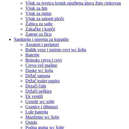
Vijak za ivericu krstak upuštena glava žuto cinkovan
Vijak za lim
Vijak za rigips
Vijak za salonit ploče
Žabica za sajlu
Zakačke i kopče
Zatege za žicu
Sanitarija i oprema za kupatilo
Aeratori i perlatori
Baltik veze i ispirne cevi wc šolja
Baterije
Brinoks creva i cevi
Creva veš mašine
Daske wc šolja
Držač sapuna
Držač toalet papira
Drzači čaše
Držači peškira
Ek ventili
Genzle wc solje
Gumice i dihtunzi
Lule baterija
Manžetne wc šolje
Ostalo
Podna guma wc šolje