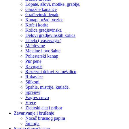
Lopate, ašovi, motike, grablje,
Garažne kanalice
Građevinski lepak
Kanapi, užad, vezice
Kofe i korita
Kolica gradjevinska
Delovi gradjevinskih kolica
Libela ( vaservaga )
Merdevine
Metalne i pvc šahte
Poliesterski kanap
Pur pene
Ravnjače
Rezervni delovi za mešalicu
Rukavice
Silikoni
Špahle, mistrije, kutlače,
Sprejevi
Vagres crevo
Vreće
Zidarski alat i pribor
Zavarivanje i brušenje
Nosač brusnog papira
Šmirgla
Sve za domaćinstvo