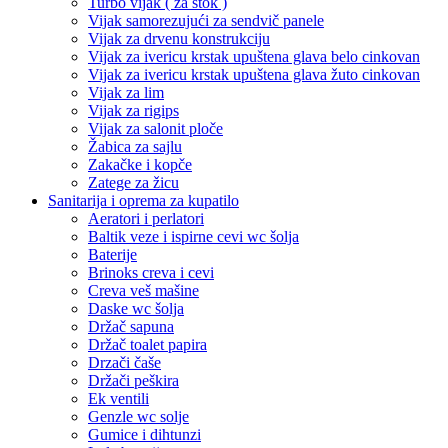
Turbo vijak ( za štok )
Vijak samorezujući za sendvič panele
Vijak za drvenu konstrukciju
Vijak za ivericu krstak upuštena glava belo cinkovan
Vijak za ivericu krstak upuštena glava žuto cinkovan
Vijak za lim
Vijak za rigips
Vijak za salonit ploče
Žabica za sajlu
Zakačke i kopče
Zatege za žicu
Sanitarija i oprema za kupatilo
Aeratori i perlatori
Baltik veze i ispirne cevi wc šolja
Baterije
Brinoks creva i cevi
Creva veš mašine
Daske wc šolja
Držač sapuna
Držač toalet papira
Drzači čaše
Držači peškira
Ek ventili
Genzle wc solje
Gumice i dihtunzi