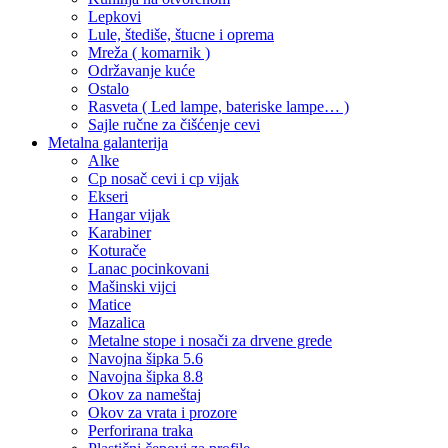
Lepkovi
Lule, štediše, štucne i oprema
Mreža ( komarnik )
Održavanje kuće
Ostalo
Rasveta ( Led lampe, bateriske lampe… )
Sajle ručne za čišćenje cevi
Metalna galanterija
Alke
Cp nosač cevi i cp vijak
Ekseri
Hangar vijak
Karabiner
Koturače
Lanac pocinkovani
Mašinski vijci
Matice
Mazalica
Metalne stope i nosači za drvene grede
Navojna šipka 5.6
Navojna šipka 8.8
Okov za nameštaj
Okov za vrata i prozore
Perforirana traka