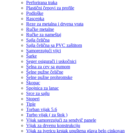
Perforirana traka
Plastični čepovi za profile
Podloške
Rascepka
Reze za metalna i drvena vrata
Ručke metalne
Ručke za nameštaj
Sajla čelična
Sajla čelična sa PVC zaštitom
Samorezujući vijci
Šarke
Seger osigurači i uskočnici
Šelna za cev sa gumom
Šelne pužne čelične
Šelne pužne prohromske
Škopac
Spojnica za lanac
Srce za sajlu
Stoperi
Tiple
Torban vijak 5.6
Turbo vijak ( za štok )
Vijak samorezujući za sendvič panele
Vijak za drvenu konstrukciju
Vijak za ivericu krstak upuštena glava belo cinkovan