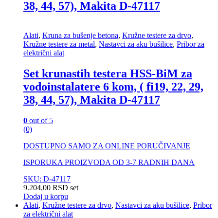
38, 44, 57), Makita D-47117
Alati
,
Kruna za bušenje betona
,
Kružne testere za drvo
,
Kružne testere za metal
,
Nastavci za aku bušilice
,
Pribor za
električni alat
Set krunastih testera HSS-BiM za
vodoinstalatere 6 kom, ( fi19, 22, 29,
38, 44, 57), Makita D-47117
0
out of 5
(0)
DOSTUPNO SAMO ZA ONLINE PORUČIVANJE
ISPORUKA PROIZVODA OD 3-7 RADNIH DANA
SKU: D-47117
9.204,00
RSD
set
Dodaj u korpu
Alati
,
Kružne testere za drvo
,
Nastavci za aku bušilice
,
Pribor
za električni alat