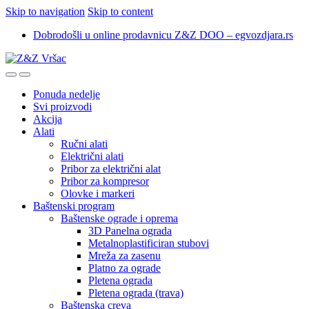
Skip to navigation
Skip to content
Dobrodošli u online prodavnicu Z&Z DOO – egvozdjara.rs
Ponuda nedelje
Svi proizvodi
Akcija
Alati
Ručni alati
Električni alati
Pribor za električni alat
Pribor za kompresor
Olovke i markeri
Baštenski program
Baštenske ograde i oprema
3D Panelna ograda
Metalnoplastificiran stubovi
Mreža za zasenu
Platno za ograde
Pletena ograda
Pletena ograda (trava)
Baštenska creva