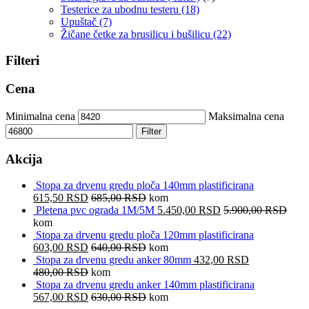
Testerice za ubodnu testeru
(18)
Upuštač
(7)
Žičane četke za brusilicu i bušilicu
(22)
Filteri
Cena
Minimalna cena
Maksimalna cena
Filter
Akcija
Stopa za drvenu gredu ploča 140mm plastificirana
615,50
RSD
685,00
RSD
kom
Pletena pvc ograda 1M/5M
5.450,00
RSD
5.900,00
RSD
kom
Stopa za drvenu gredu ploča 120mm plastificirana
603,00
RSD
640,00
RSD
kom
Stopa za drvenu gredu anker 80mm
432,00
RSD
480,00
RSD
kom
Stopa za drvenu gredu anker 140mm plastificirana
567,00
RSD
630,00
RSD
kom