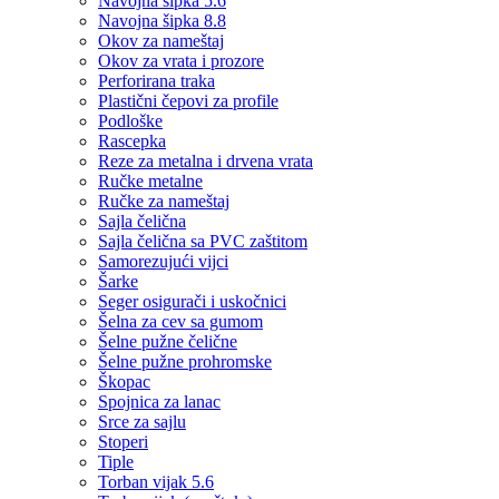
Navojna šipka 5.6
Navojna šipka 8.8
Okov za nameštaj
Okov za vrata i prozore
Perforirana traka
Plastični čepovi za profile
Podloške
Rascepka
Reze za metalna i drvena vrata
Ručke metalne
Ručke za nameštaj
Sajla čelična
Sajla čelična sa PVC zaštitom
Samorezujući vijci
Šarke
Seger osigurači i uskočnici
Šelna za cev sa gumom
Šelne pužne čelične
Šelne pužne prohromske
Škopac
Spojnica za lanac
Srce za sajlu
Stoperi
Tiple
Torban vijak 5.6