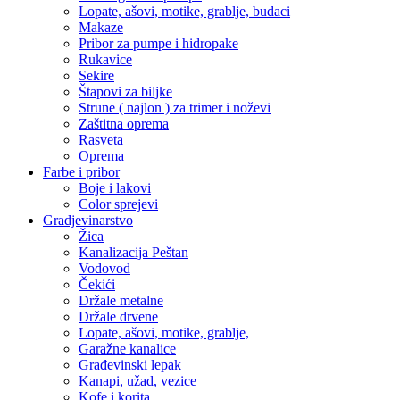
Lopate, ašovi, motike, grablje, budaci
Makaze
Pribor za pumpe i hidropake
Rukavice
Sekire
Štapovi za biljke
Strune ( najlon ) za trimer i noževi
Zaštitna oprema
Rasveta
Oprema
Farbe i pribor
Boje i lakovi
Color sprejevi
Gradjevinarstvo
Žica
Kanalizacija Peštan
Vodovod
Čekići
Držale metalne
Držale drvene
Lopate, ašovi, motike, grablje,
Garažne kanalice
Građevinski lepak
Kanapi, užad, vezice
Kofe i korita