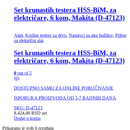
Set krunastih testera HSS-BiM, za
električare, 6 kom, Makita (D-47123)
Alati
,
Kružne testere za drvo
,
Nastavci za aku bušilice
,
Pribor
za električni alat
Set krunastih testera HSS-BiM, za
električare, 6 kom, Makita (D-47123)
0
out of 5
(0)
DOSTUPNO SAMO ZA ONLINE PORUČIVANJE
ISPORUKA PROIZVODA OD 3-7 RADNIH DANA
SKU: D-47123
8.424,00
RSD
set
Dodaj u korpu
Prikazano je svih 6 rezultata