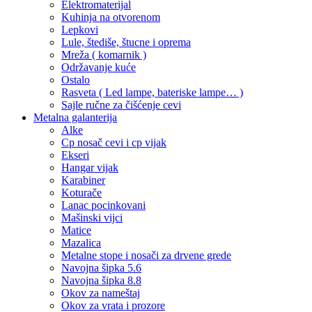
Elektromaterijal
Kuhinja na otvorenom
Lepkovi
Lule, štediše, štucne i oprema
Mreža ( komarnik )
Održavanje kuće
Ostalo
Rasveta ( Led lampe, bateriske lampe… )
Sajle ručne za čišćenje cevi
Metalna galanterija
Alke
Cp nosač cevi i cp vijak
Ekseri
Hangar vijak
Karabiner
Koturače
Lanac pocinkovani
Mašinski vijci
Matice
Mazalica
Metalne stope i nosači za drvene grede
Navojna šipka 5.6
Navojna šipka 8.8
Okov za nameštaj
Okov za vrata i prozore