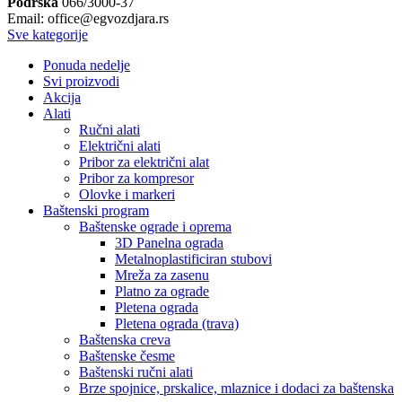
Podrška
066/3000-37
Email: office@egvozdjara.rs
Sve kategorije
Ponuda nedelje
Svi proizvodi
Akcija
Alati
Ručni alati
Električni alati
Pribor za električni alat
Pribor za kompresor
Olovke i markeri
Baštenski program
Baštenske ograde i oprema
3D Panelna ograda
Metalnoplastificiran stubovi
Mreža za zasenu
Platno za ograde
Pletena ograda
Pletena ograda (trava)
Baštenska creva
Baštenske česme
Baštenski ručni alati
Brze spojnice, prskalice, mlaznice i dodaci za baštenska