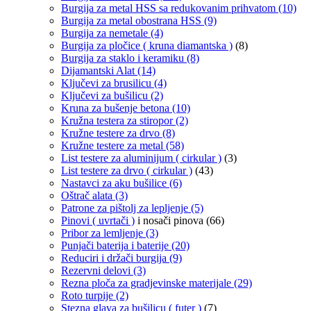
Burgija za metal HSS sa redukovanim prihvatom
(10)
Burgija za metal obostrana HSS
(9)
Burgija za nemetale
(4)
Burgija za pločice ( kruna diamantska )
(8)
Burgija za staklo i keramiku
(8)
Dijamantski Alat
(14)
Ključevi za brusilicu
(4)
Ključevi za bušilicu
(2)
Kruna za bušenje betona
(10)
Kružna testera za stiropor
(2)
Kružne testere za drvo
(8)
Kružne testere za metal
(58)
List testere za aluminijum ( cirkular )
(3)
List testere za drvo ( cirkular )
(43)
Nastavci za aku bušilice
(6)
Oštrač alata
(3)
Patrone za pištolj za lepljenje
(5)
Pinovi ( uvrtači )
i nosači pinova
(66)
Pribor za lemljenje
(3)
Punjači baterija i baterije
(20)
Reduciri i držači burgija
(9)
Rezervni delovi
(3)
Rezna ploča za gradjevinske materijale
(29)
Roto turpije
(2)
Stezna glava za bušilicu ( futer )
(7)