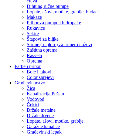
creva
Dihtung ručne pumpe
Lopate, ašovi, motike, grablje, budaci
Makaze
Pribor za pumpe i hidropake
Rukavice
Sekire
Štapovi za biljke
Strune ( najlon ) za trimer i noževi
Zaštitna oprema
Rasveta
Oprema
Farbe i pribor
Boje i lakovi
Color sprejevi
Gradjevinarstvo
Žica
Kanalizacija Peštan
Vodovod
Čekići
Držale metalne
Držale drvene
Lopate, ašovi, motike, grablje,
Garažne kanalice
Građevinski lepak