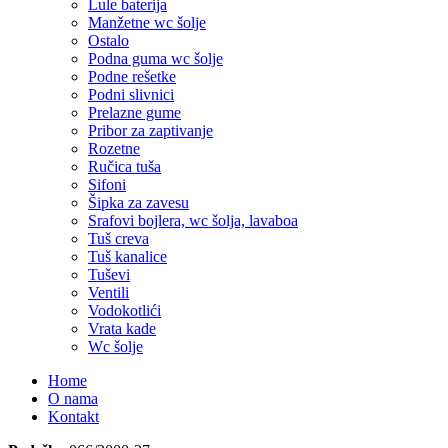
Lule baterija
Manžetne wc šolje
Ostalo
Podna guma wc šolje
Podne rešetke
Podni slivnici
Prelazne gume
Pribor za zaptivanje
Rozetne
Ručica tuša
Sifoni
Šipka za zavesu
Srafovi bojlera, wc šolja, lavaboa
Tuš creva
Tuš kanalice
Tuševi
Ventili
Vodokotlići
Vrata kade
Wc šolje
Home
O nama
Kontakt