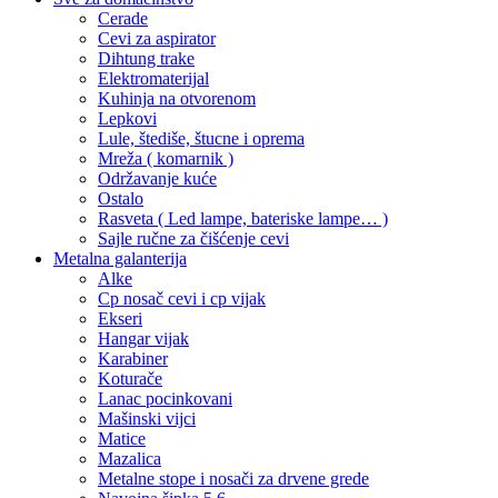
Cerade
Cevi za aspirator
Dihtung trake
Elektromaterijal
Kuhinja na otvorenom
Lepkovi
Lule, štediše, štucne i oprema
Mreža ( komarnik )
Održavanje kuće
Ostalo
Rasveta ( Led lampe, bateriske lampe… )
Sajle ručne za čišćenje cevi
Metalna galanterija
Alke
Cp nosač cevi i cp vijak
Ekseri
Hangar vijak
Karabiner
Koturače
Lanac pocinkovani
Mašinski vijci
Matice
Mazalica
Metalne stope i nosači za drvene grede