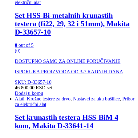
električni alat
Set HSS-Bi-metalnih krunastih
testera (fi22, 29, 32 i 51mm), Makita
D-33657-10
0
out of 5
(0)
DOSTUPNO SAMO ZA ONLINE PORUČIVANJE
ISPORUKA PROIZVODA OD 3-7 RADNIH DANA
SKU: D-33657-10
46.800,00
RSD
set
Dodaj u korpu
Alati
,
Kružne testere za drvo
,
Nastavci za aku bušilice
,
Pribor
za električni alat
Set krunastih testera HSS-BiM 4
kom, Makita D-33641-14