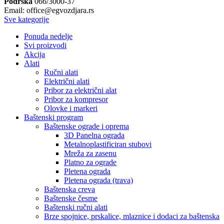
Podrška
066/3000-37
Email: office@egvozdjara.rs
Sve kategorije
Ponuda nedelje
Svi proizvodi
Akcija
Alati
Ručni alati
Električni alati
Pribor za električni alat
Pribor za kompresor
Olovke i markeri
Baštenski program
Baštenske ograde i oprema
3D Panelna ograda
Metalnoplastificiran stubovi
Mreža za zasenu
Platno za ograde
Pletena ograda
Pletena ograda (trava)
Baštenska creva
Baštenske česme
Baštenski ručni alati
Brze spojnice, prskalice, mlaznice i dodaci za baštenska