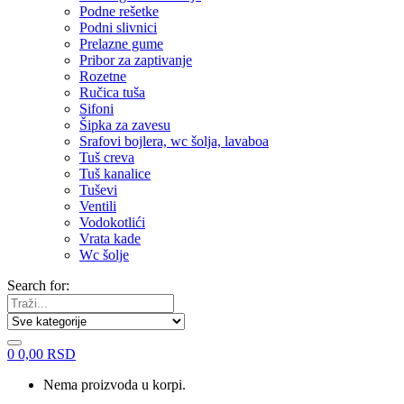
Podne rešetke
Podni slivnici
Prelazne gume
Pribor za zaptivanje
Rozetne
Ručica tuša
Sifoni
Šipka za zavesu
Srafovi bojlera, wc šolja, lavaboa
Tuš creva
Tuš kanalice
Tuševi
Ventili
Vodokotlići
Vrata kade
Wc šolje
Search for:
0
0,00
RSD
Nema proizvoda u korpi.