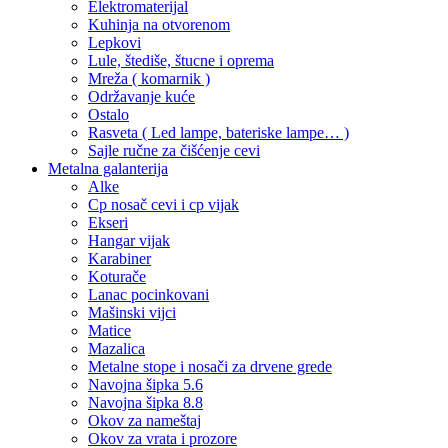
Elektromaterijal
Kuhinja na otvorenom
Lepkovi
Lule, štediše, štucne i oprema
Mreža ( komarnik )
Održavanje kuće
Ostalo
Rasveta ( Led lampe, bateriske lampe… )
Sajle ručne za čišćenje cevi
Metalna galanterija
Alke
Cp nosač cevi i cp vijak
Ekseri
Hangar vijak
Karabiner
Koturače
Lanac pocinkovani
Mašinski vijci
Matice
Mazalica
Metalne stope i nosači za drvene grede
Navojna šipka 5.6
Navojna šipka 8.8
Okov za nameštaj
Okov za vrata i prozore