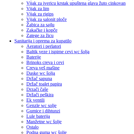
Vijak za ivericu krstak upuštena glava žuto cinkovan
Vijak za lim
Vijak za rigips
Vijak za salonit ploče
Žabica za sajlu
Zakačke i kopče
Zatege za žicu
Sanitarija i oprema za kupatilo
Aeratori i perlatori
Baltik veze i ispirne cevi wc šolja
Baterije
Brinoks creva i cevi
Creva veš mašine
Daske wc šolja
Držač sapuna
Držač toalet papira
Drzači čaše
Držači peškira
Ek ventili
Genzle wc solje
Gumice i dihtunzi
Lule baterija
Manžetne wc šolje
Ostalo
Podna guma wc šolje