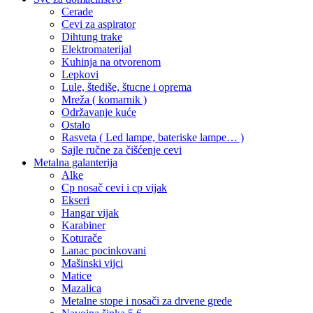
Cerade
Cevi za aspirator
Dihtung trake
Elektromaterijal
Kuhinja na otvorenom
Lepkovi
Lule, štediše, štucne i oprema
Mreža ( komarnik )
Održavanje kuće
Ostalo
Rasveta ( Led lampe, bateriske lampe… )
Sajle ručne za čišćenje cevi
Metalna galanterija
Alke
Cp nosač cevi i cp vijak
Ekseri
Hangar vijak
Karabiner
Koturače
Lanac pocinkovani
Mašinski vijci
Matice
Mazalica
Metalne stope i nosači za drvene grede