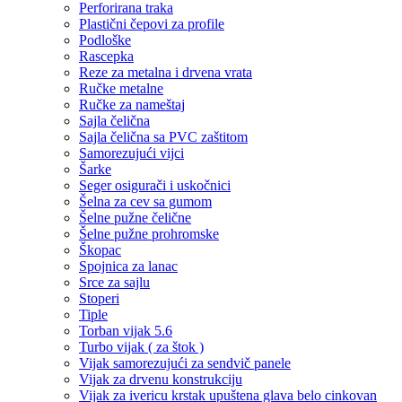
Perforirana traka
Plastični čepovi za profile
Podloške
Rascepka
Reze za metalna i drvena vrata
Ručke metalne
Ručke za nameštaj
Sajla čelična
Sajla čelična sa PVC zaštitom
Samorezujući vijci
Šarke
Seger osigurači i uskočnici
Šelna za cev sa gumom
Šelne pužne čelične
Šelne pužne prohromske
Škopac
Spojnica za lanac
Srce za sajlu
Stoperi
Tiple
Torban vijak 5.6
Turbo vijak ( za štok )
Vijak samorezujući za sendvič panele
Vijak za drvenu konstrukciju
Vijak za ivericu krstak upuštena glava belo cinkovan