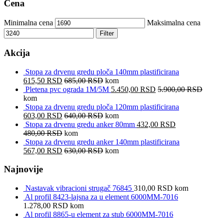
Cena
Minimalna cena
Maksimalna cena
Filter
Akcija
Stopa za drvenu gredu ploča 140mm plastificirana
615,50
RSD
685,00
RSD
kom
Pletena pvc ograda 1M/5M
5.450,00
RSD
5.900,00
RSD
kom
Stopa za drvenu gredu ploča 120mm plastificirana
603,00
RSD
640,00
RSD
kom
Stopa za drvenu gredu anker 80mm
432,00
RSD
480,00
RSD
kom
Stopa za drvenu gredu anker 140mm plastificirana
567,00
RSD
630,00
RSD
kom
Najnovije
Nastavak vibracioni strugač 76845
310,00
RSD
kom
Al profil 8423-lajsna za u element 6000MM-7016
1.278,00
RSD
kom
Al profil 8865-u element za stub 6000MM-7016