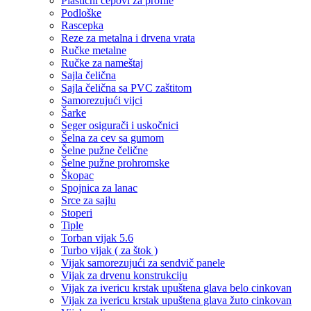
Plastični čepovi za profile
Podloške
Rascepka
Reze za metalna i drvena vrata
Ručke metalne
Ručke za nameštaj
Sajla čelična
Sajla čelična sa PVC zaštitom
Samorezujući vijci
Šarke
Seger osigurači i uskočnici
Šelna za cev sa gumom
Šelne pužne čelične
Šelne pužne prohromske
Škopac
Spojnica za lanac
Srce za sajlu
Stoperi
Tiple
Torban vijak 5.6
Turbo vijak ( za štok )
Vijak samorezujući za sendvič panele
Vijak za drvenu konstrukciju
Vijak za ivericu krstak upuštena glava belo cinkovan
Vijak za ivericu krstak upuštena glava žuto cinkovan