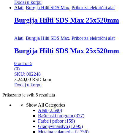
Dodaj u korpu
Alati
,
Burgija Hilti SDS Max
,
Pribor za električni alat
Burgija Hilti SDS Max 25x520mm
Alati
,
Burgija Hilti SDS Max
,
Pribor za električni alat
Burgija Hilti SDS Max 25x520mm
0
out of 5
(0)
SKU: 002248
3.240,00
RSD
kom
Dodaj u korpu
Prikazano je svih 5 rezultata
Show All Categories
Alati
(2.590)
Baštenski program
(377)
Farbe i pribor
(159)
Gradjevinarstvo
(1.095)
Metalna galanterija
(2.756)