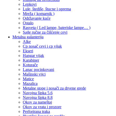
Lepkovi
Lule, štediše, štucne i oprema
Mreža ( komarnik )
Održavanje kuće
Ostalo
Rasveta ( Led lampe, bateriske lampe… )
Sajle ručne za čišćenje cevi
Metalna galanterija
Alke
Cp nosač cevi i cp vijak
Ekseri
Hangar vijak
Karabiner
Koturače
Lanac pocinkovani
Mašinski vijci
Matice
Mazalica
Metalne stope i nosači za drvene grede
Navojna šipka 5.6
Navojna šipka 8.8
Okov za nameštaj
Okov za vrata i prozore
Perforirana traka