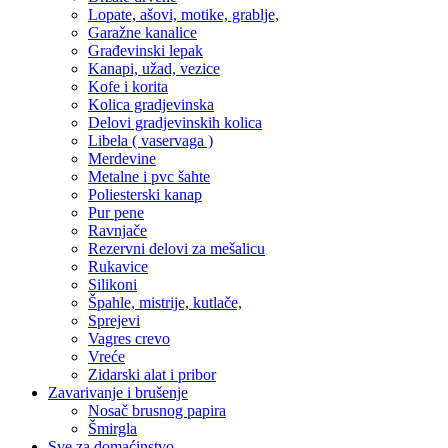
Lopate, ašovi, motike, grablje,
Garažne kanalice
Građevinski lepak
Kanapi, užad, vezice
Kofe i korita
Kolica gradjevinska
Delovi gradjevinskih kolica
Libela ( vaservaga )
Merdevine
Metalne i pvc šahte
Poliesterski kanap
Pur pene
Ravnjače
Rezervni delovi za mešalicu
Rukavice
Silikoni
Špahle, mistrije, kutlače,
Sprejevi
Vagres crevo
Vreće
Zidarski alat i pribor
Zavarivanje i brušenje
Nosač brusnog papira
Šmirgla
Sve za domaćinstvo