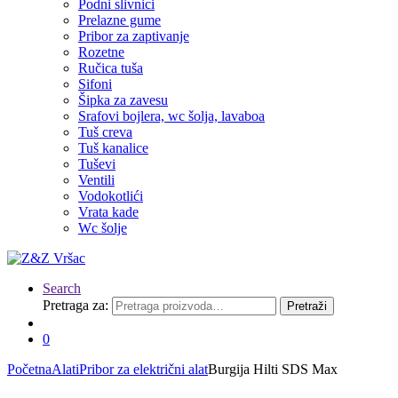
Podni slivnici
Prelazne gume
Pribor za zaptivanje
Rozetne
Ručica tuša
Sifoni
Šipka za zavesu
Srafovi bojlera, wc šolja, lavaboa
Tuš creva
Tuš kanalice
Tuševi
Ventili
Vodokotlići
Vrata kade
Wc šolje
Search
Pretraga za:
Pretraži
0
Početna
Alati
Pribor za električni alat
Burgija Hilti SDS Max