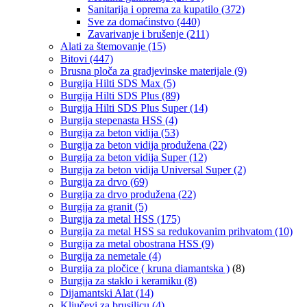
Sanitarija i oprema za kupatilo
(372)
Sve za domaćinstvo
(440)
Zavarivanje i brušenje
(211)
Alati za štemovanje
(15)
Bitovi
(447)
Brusna ploča za gradjevinske materijale
(9)
Burgija Hilti SDS Max
(5)
Burgija Hilti SDS Plus
(89)
Burgija Hilti SDS Plus Super
(14)
Burgija stepenasta HSS
(4)
Burgija za beton vidija
(53)
Burgija za beton vidija produžena
(22)
Burgija za beton vidija Super
(12)
Burgija za beton vidija Universal Super
(2)
Burgija za drvo
(69)
Burgija za drvo produžena
(22)
Burgija za granit
(5)
Burgija za metal HSS
(175)
Burgija za metal HSS sa redukovanim prihvatom
(10)
Burgija za metal obostrana HSS
(9)
Burgija za nemetale
(4)
Burgija za pločice ( kruna diamantska )
(8)
Burgija za staklo i keramiku
(8)
Dijamantski Alat
(14)
Ključevi za brusilicu
(4)