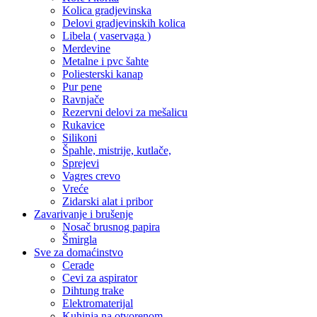
Kolica gradjevinska
Delovi gradjevinskih kolica
Libela ( vaservaga )
Merdevine
Metalne i pvc šahte
Poliesterski kanap
Pur pene
Ravnjače
Rezervni delovi za mešalicu
Rukavice
Silikoni
Špahle, mistrije, kutlače,
Sprejevi
Vagres crevo
Vreće
Zidarski alat i pribor
Zavarivanje i brušenje
Nosač brusnog papira
Šmirgla
Sve za domaćinstvo
Cerade
Cevi za aspirator
Dihtung trake
Elektromaterijal
Kuhinja na otvorenom