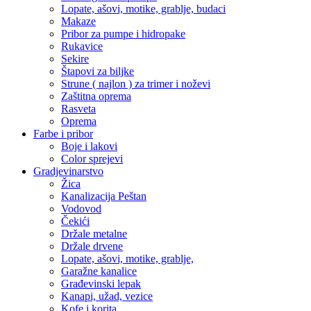
Lopate, ašovi, motike, grablje, budaci
Makaze
Pribor za pumpe i hidropake
Rukavice
Sekire
Štapovi za biljke
Strune ( najlon ) za trimer i noževi
Zaštitna oprema
Rasveta
Oprema
Farbe i pribor
Boje i lakovi
Color sprejevi
Gradjevinarstvo
Žica
Kanalizacija Peštan
Vodovod
Čekići
Držale metalne
Držale drvene
Lopate, ašovi, motike, grablje,
Garažne kanalice
Građevinski lepak
Kanapi, užad, vezice
Kofe i korita