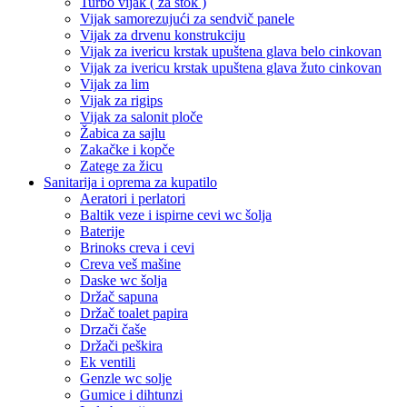
Turbo vijak ( za štok )
Vijak samorezujući za sendvič panele
Vijak za drvenu konstrukciju
Vijak za ivericu krstak upuštena glava belo cinkovan
Vijak za ivericu krstak upuštena glava žuto cinkovan
Vijak za lim
Vijak za rigips
Vijak za salonit ploče
Žabica za sajlu
Zakačke i kopče
Zatege za žicu
Sanitarija i oprema za kupatilo
Aeratori i perlatori
Baltik veze i ispirne cevi wc šolja
Baterije
Brinoks creva i cevi
Creva veš mašine
Daske wc šolja
Držač sapuna
Držač toalet papira
Drzači čaše
Držači peškira
Ek ventili
Genzle wc solje
Gumice i dihtunzi