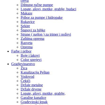
creva
Dihtung ručne pumpe
Lopate, ašovi, motike, grablje, budaci
Makaze
Pribor za pumpe i hidropake
Rukavice
Sekire
Štapovi za biljke
Strune ( najlon ) za trimer i noževi
Zaštitna oprema
Rasveta
Oprema
Farbe i pribor
Boje i lakovi
Color sprejevi
Gradjevinarstvo
Žica
Kanalizacija Peštan
Vodovod
Čekići
Držale metalne
Držale drvene
Lopate, ašovi, motike, grablje,
Garažne kanalice
Građevinski lepak