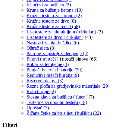
Ključevi za bušilicu
(2)
Kruna za bušenje betona
(10)
Kružna testera za stiropor
(2)
Kružne testere za drvo
(8)
Kružne testere za metal
(58)
List testere za aluminijum ( cirkular )
(3)
List testere za drvo ( cirkular )
(43)
Nastavci za aku bušilice
(6)
Oštrač alata
(3)
Patrone za pištolj za lepljenje
(5)
Pinovi ( uvrtači )
i nosači pinova
(66)
Pribor za lemljenje
(3)
Punjači baterija i baterije
(20)
Reduciri i držači burgija
(9)
Rezervni delovi
(3)
Rezna ploča za gradjevinske materijale
(29)
Roto turpije
(2)
Stezna glava za bušilicu ( futer )
(7)
Testerice za ubodnu testeru
(18)
Upuštač
(7)
Žičane četke za brusilicu i bušilicu
(22)
Filteri