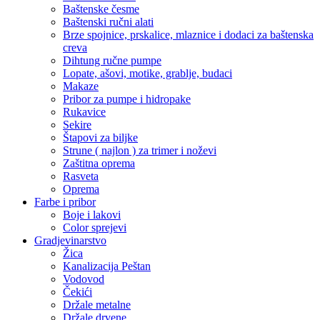
Baštenske česme
Baštenski ručni alati
Brze spojnice, prskalice, mlaznice i dodaci za baštenska
creva
Dihtung ručne pumpe
Lopate, ašovi, motike, grablje, budaci
Makaze
Pribor za pumpe i hidropake
Rukavice
Sekire
Štapovi za biljke
Strune ( najlon ) za trimer i noževi
Zaštitna oprema
Rasveta
Oprema
Farbe i pribor
Boje i lakovi
Color sprejevi
Gradjevinarstvo
Žica
Kanalizacija Peštan
Vodovod
Čekići
Držale metalne
Držale drvene