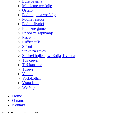
Lule baterija
Manžetne wc šolje
Ostalo
Podna guma wc šolje
Podne rešetke
Podni slivnici
Prelazne gume
Pribor za zaptivanje
Rozetne
Ručica tuša
Sifoni
Šipka za zavesu
Srafovi bojlera, wc šolja, lavaboa
Tuš creva
Tuš kanalice
Tuševi
Ventili
Vodokotlići
Vrata kade
Wc šolje
Home
O nama
Kontakt