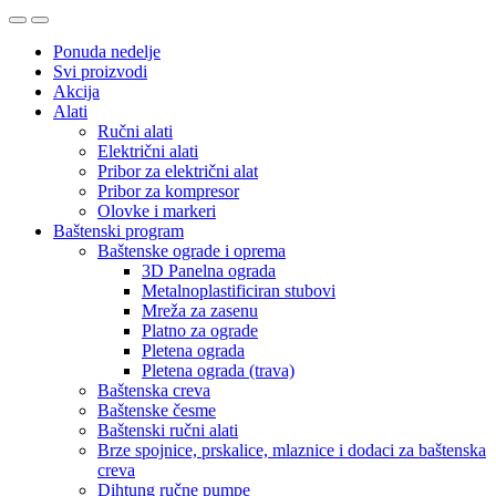
Ponuda nedelje
Svi proizvodi
Akcija
Alati
Ručni alati
Električni alati
Pribor za električni alat
Pribor za kompresor
Olovke i markeri
Baštenski program
Baštenske ograde i oprema
3D Panelna ograda
Metalnoplastificiran stubovi
Mreža za zasenu
Platno za ograde
Pletena ograda
Pletena ograda (trava)
Baštenska creva
Baštenske česme
Baštenski ručni alati
Brze spojnice, prskalice, mlaznice i dodaci za baštenska
creva
Dihtung ručne pumpe