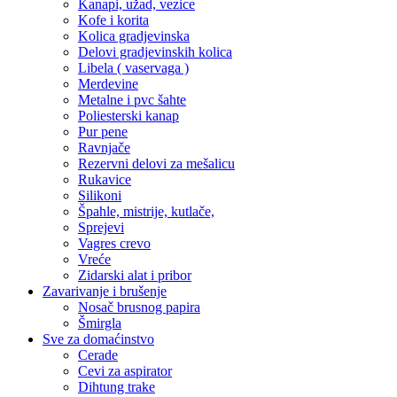
Kanapi, užad, vezice
Kofe i korita
Kolica gradjevinska
Delovi gradjevinskih kolica
Libela ( vaservaga )
Merdevine
Metalne i pvc šahte
Poliesterski kanap
Pur pene
Ravnjače
Rezervni delovi za mešalicu
Rukavice
Silikoni
Špahle, mistrije, kutlače,
Sprejevi
Vagres crevo
Vreće
Zidarski alat i pribor
Zavarivanje i brušenje
Nosač brusnog papira
Šmirgla
Sve za domaćinstvo
Cerade
Cevi za aspirator
Dihtung trake