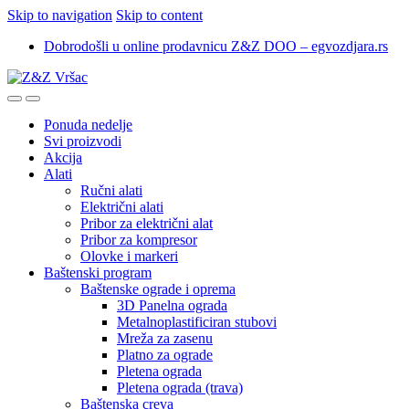
Skip to navigation
Skip to content
Dobrodošli u online prodavnicu Z&Z DOO – egvozdjara.rs
Ponuda nedelje
Svi proizvodi
Akcija
Alati
Ručni alati
Električni alati
Pribor za električni alat
Pribor za kompresor
Olovke i markeri
Baštenski program
Baštenske ograde i oprema
3D Panelna ograda
Metalnoplastificiran stubovi
Mreža za zasenu
Platno za ograde
Pletena ograda
Pletena ograda (trava)
Baštenska creva