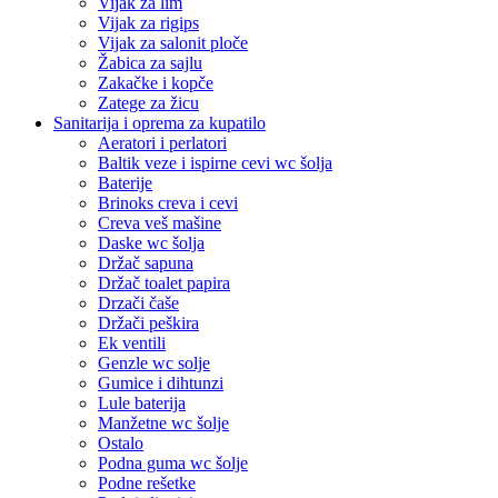
Vijak za lim
Vijak za rigips
Vijak za salonit ploče
Žabica za sajlu
Zakačke i kopče
Zatege za žicu
Sanitarija i oprema za kupatilo
Aeratori i perlatori
Baltik veze i ispirne cevi wc šolja
Baterije
Brinoks creva i cevi
Creva veš mašine
Daske wc šolja
Držač sapuna
Držač toalet papira
Drzači čaše
Držači peškira
Ek ventili
Genzle wc solje
Gumice i dihtunzi
Lule baterija
Manžetne wc šolje
Ostalo
Podna guma wc šolje
Podne rešetke