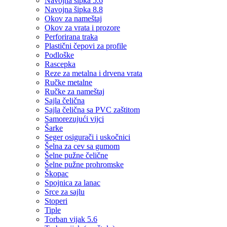
Navojna šipka 5.6
Navojna šipka 8.8
Okov za nameštaj
Okov za vrata i prozore
Perforirana traka
Plastični čepovi za profile
Podloške
Rascepka
Reze za metalna i drvena vrata
Ručke metalne
Ručke za nameštaj
Sajla čelična
Sajla čelična sa PVC zaštitom
Samorezujući vijci
Šarke
Seger osigurači i uskočnici
Šelna za cev sa gumom
Šelne pužne čelične
Šelne pužne prohromske
Škopac
Spojnica za lanac
Srce za sajlu
Stoperi
Tiple
Torban vijak 5.6