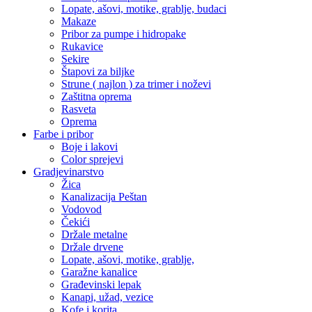
Lopate, ašovi, motike, grablje, budaci
Makaze
Pribor za pumpe i hidropake
Rukavice
Sekire
Štapovi za biljke
Strune ( najlon ) za trimer i noževi
Zaštitna oprema
Rasveta
Oprema
Farbe i pribor
Boje i lakovi
Color sprejevi
Gradjevinarstvo
Žica
Kanalizacija Peštan
Vodovod
Čekići
Držale metalne
Držale drvene
Lopate, ašovi, motike, grablje,
Garažne kanalice
Građevinski lepak
Kanapi, užad, vezice
Kofe i korita