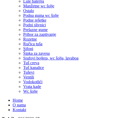
Lule baterija
Manžetne wc šolje
Ostalo
Podna guma wc šolje
Podne rešetke
Podni slivnici
Prelazne gume
Pribor za zaptivanje
Rozetne
Ručica tuša
Sifoni
Šipka za zavesu
Srafovi bojlera, wc šolja, lavaboa
Tuš creva
Tuš kanalice
Tuševi
Ventili
Vodokotlići
Vrata kade
Wc šolje
Home
O nama
Kontakt