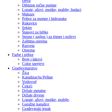
creva
Dihtung ručne pumpe
Lopate, ašovi, motike, grablje, budaci
Makaze
Pribor za pumpe i hidropake
Rukavice
Sekire
Štapovi za biljke
Strune ( najlon ) za trimer i noževi
Zaštitna oprema
Rasveta
Oprema
Farbe i pribor
Boje i lakovi
Color sprejevi
Gradjevinarstvo
Žica
Kanalizacija Peštan
Vodovod
Čekići
Držale metalne
Držale drvene
Lopate, ašovi, motike, grablje,
Garažne kanalice
Građevinski lepak