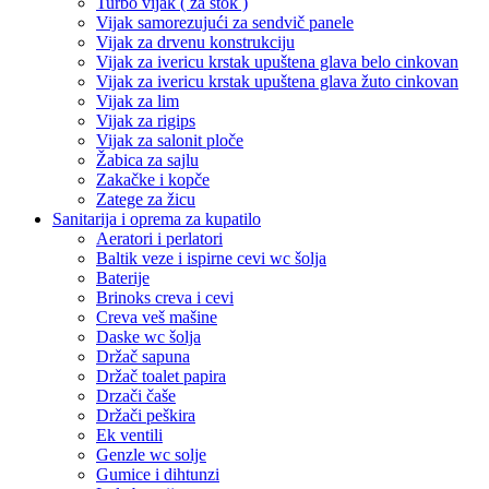
Turbo vijak ( za štok )
Vijak samorezujući za sendvič panele
Vijak za drvenu konstrukciju
Vijak za ivericu krstak upuštena glava belo cinkovan
Vijak za ivericu krstak upuštena glava žuto cinkovan
Vijak za lim
Vijak za rigips
Vijak za salonit ploče
Žabica za sajlu
Zakačke i kopče
Zatege za žicu
Sanitarija i oprema za kupatilo
Aeratori i perlatori
Baltik veze i ispirne cevi wc šolja
Baterije
Brinoks creva i cevi
Creva veš mašine
Daske wc šolja
Držač sapuna
Držač toalet papira
Drzači čaše
Držači peškira
Ek ventili
Genzle wc solje
Gumice i dihtunzi