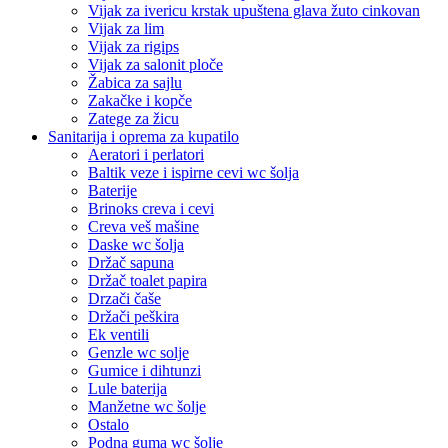
Vijak za ivericu krstak upuštena glava žuto cinkovan
Vijak za lim
Vijak za rigips
Vijak za salonit ploče
Žabica za sajlu
Zakačke i kopče
Zatege za žicu
Sanitarija i oprema za kupatilo
Aeratori i perlatori
Baltik veze i ispirne cevi wc šolja
Baterije
Brinoks creva i cevi
Creva veš mašine
Daske wc šolja
Držač sapuna
Držač toalet papira
Drzači čaše
Držači peškira
Ek ventili
Genzle wc solje
Gumice i dihtunzi
Lule baterija
Manžetne wc šolje
Ostalo
Podna guma wc šolje