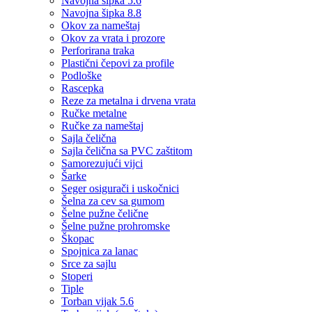
Navojna šipka 5.6
Navojna šipka 8.8
Okov za nameštaj
Okov za vrata i prozore
Perforirana traka
Plastični čepovi za profile
Podloške
Rascepka
Reze za metalna i drvena vrata
Ručke metalne
Ručke za nameštaj
Sajla čelična
Sajla čelična sa PVC zaštitom
Samorezujući vijci
Šarke
Seger osigurači i uskočnici
Šelna za cev sa gumom
Šelne pužne čelične
Šelne pužne prohromske
Škopac
Spojnica za lanac
Srce za sajlu
Stoperi
Tiple
Torban vijak 5.6