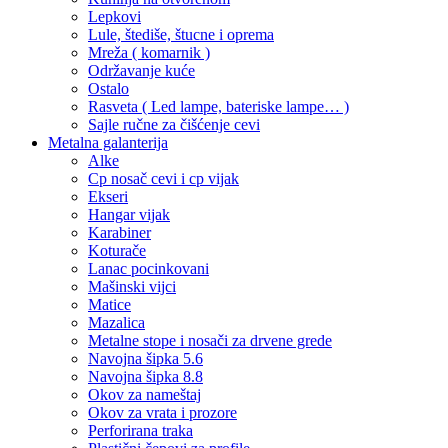
Lepkovi
Lule, štediše, štucne i oprema
Mreža ( komarnik )
Održavanje kuće
Ostalo
Rasveta ( Led lampe, bateriske lampe… )
Sajle ručne za čišćenje cevi
Metalna galanterija
Alke
Cp nosač cevi i cp vijak
Ekseri
Hangar vijak
Karabiner
Koturače
Lanac pocinkovani
Mašinski vijci
Matice
Mazalica
Metalne stope i nosači za drvene grede
Navojna šipka 5.6
Navojna šipka 8.8
Okov za nameštaj
Okov za vrata i prozore
Perforirana traka