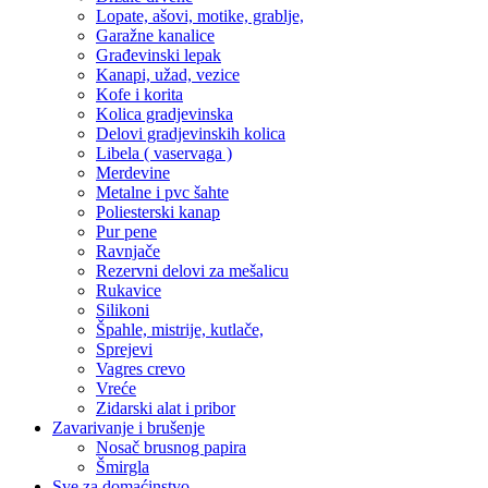
Lopate, ašovi, motike, grablje,
Garažne kanalice
Građevinski lepak
Kanapi, užad, vezice
Kofe i korita
Kolica gradjevinska
Delovi gradjevinskih kolica
Libela ( vaservaga )
Merdevine
Metalne i pvc šahte
Poliesterski kanap
Pur pene
Ravnjače
Rezervni delovi za mešalicu
Rukavice
Silikoni
Špahle, mistrije, kutlače,
Sprejevi
Vagres crevo
Vreće
Zidarski alat i pribor
Zavarivanje i brušenje
Nosač brusnog papira
Šmirgla
Sve za domaćinstvo