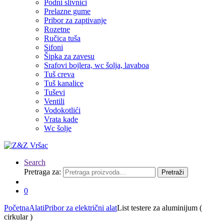
Podni slivnici
Prelazne gume
Pribor za zaptivanje
Rozetne
Ručica tuša
Sifoni
Šipka za zavesu
Srafovi bojlera, wc šolja, lavaboa
Tuš creva
Tuš kanalice
Tuševi
Ventili
Vodokotlići
Vrata kade
Wc šolje
Search
Pretraga za:
Pretraži
0
Početna
Alati
Pribor za električni alat
List testere za aluminijum (
cirkular )