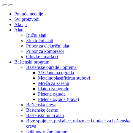
Ponuda nedelje
Svi proizvodi
Akcija
Alati
Ručni alati
Električni alati
Pribor za električni alat
Pribor za kompresor
Olovke i markeri
Baštenski program
Baštenske ograde i oprema
3D Panelna ograda
Metalnoplastificiran stubovi
Mreža za zasenu
Platno za ograde
Pletena ograda
Pletena ograda (trava)
Baštenska creva
Baštenske česme
Baštenski ručni alati
Brze spojnice, prskalice, mlaznice i dodaci za baštenska
creva
Dihtung ručne pumpe