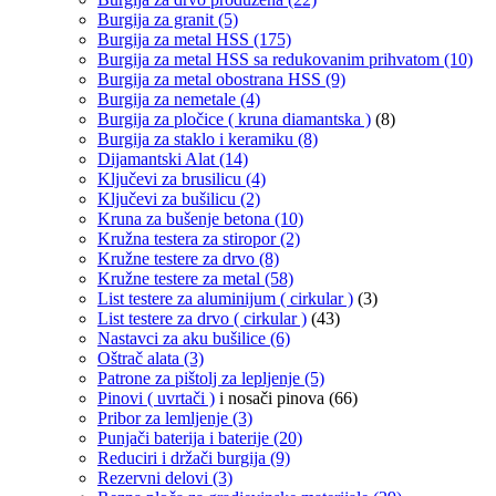
Burgija za granit
(5)
Burgija za metal HSS
(175)
Burgija za metal HSS sa redukovanim prihvatom
(10)
Burgija za metal obostrana HSS
(9)
Burgija za nemetale
(4)
Burgija za pločice ( kruna diamantska )
(8)
Burgija za staklo i keramiku
(8)
Dijamantski Alat
(14)
Ključevi za brusilicu
(4)
Ključevi za bušilicu
(2)
Kruna za bušenje betona
(10)
Kružna testera za stiropor
(2)
Kružne testere za drvo
(8)
Kružne testere za metal
(58)
List testere za aluminijum ( cirkular )
(3)
List testere za drvo ( cirkular )
(43)
Nastavci za aku bušilice
(6)
Oštrač alata
(3)
Patrone za pištolj za lepljenje
(5)
Pinovi ( uvrtači )
i nosači pinova
(66)
Pribor za lemljenje
(3)
Punjači baterija i baterije
(20)
Reduciri i držači burgija
(9)
Rezervni delovi
(3)