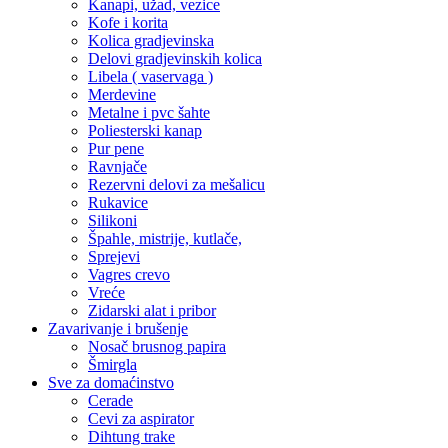
Kanapi, užad, vezice
Kofe i korita
Kolica gradjevinska
Delovi gradjevinskih kolica
Libela ( vaservaga )
Merdevine
Metalne i pvc šahte
Poliesterski kanap
Pur pene
Ravnjače
Rezervni delovi za mešalicu
Rukavice
Silikoni
Špahle, mistrije, kutlače,
Sprejevi
Vagres crevo
Vreće
Zidarski alat i pribor
Zavarivanje i brušenje
Nosač brusnog papira
Šmirgla
Sve za domaćinstvo
Cerade
Cevi za aspirator
Dihtung trake