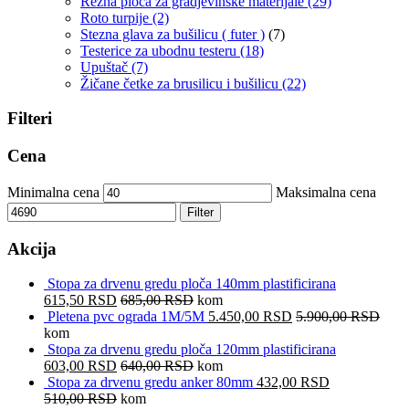
Rezna ploča za gradjevinske materijale
(29)
Roto turpije
(2)
Stezna glava za bušilicu ( futer )
(7)
Testerice za ubodnu testeru
(18)
Upuštač
(7)
Žičane četke za brusilicu i bušilicu
(22)
Filteri
Cena
Minimalna cena
Maksimalna cena
Filter
Akcija
Stopa za drvenu gredu ploča 140mm plastificirana
615,50
RSD
685,00
RSD
kom
Pletena pvc ograda 1M/5M
5.450,00
RSD
5.900,00
RSD
kom
Stopa za drvenu gredu ploča 120mm plastificirana
603,00
RSD
640,00
RSD
kom
Stopa za drvenu gredu anker 80mm
432,00
RSD
510,00
RSD
kom