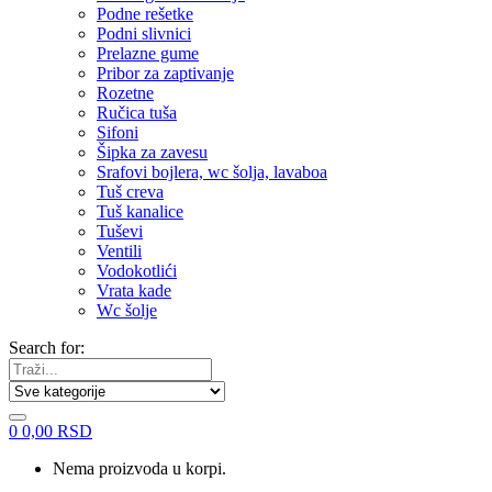
Podne rešetke
Podni slivnici
Prelazne gume
Pribor za zaptivanje
Rozetne
Ručica tuša
Sifoni
Šipka za zavesu
Srafovi bojlera, wc šolja, lavaboa
Tuš creva
Tuš kanalice
Tuševi
Ventili
Vodokotlići
Vrata kade
Wc šolje
Search for:
0
0,00
RSD
Nema proizvoda u korpi.