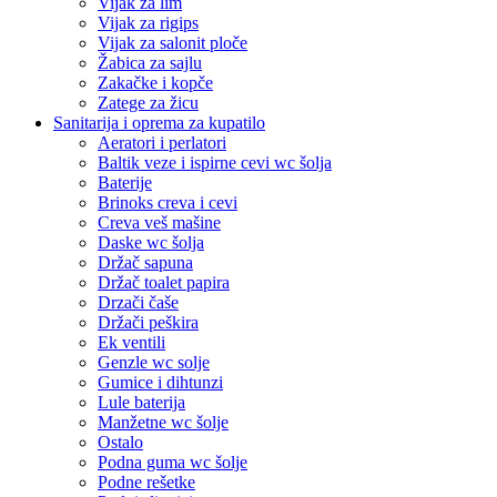
Vijak za lim
Vijak za rigips
Vijak za salonit ploče
Žabica za sajlu
Zakačke i kopče
Zatege za žicu
Sanitarija i oprema za kupatilo
Aeratori i perlatori
Baltik veze i ispirne cevi wc šolja
Baterije
Brinoks creva i cevi
Creva veš mašine
Daske wc šolja
Držač sapuna
Držač toalet papira
Drzači čaše
Držači peškira
Ek ventili
Genzle wc solje
Gumice i dihtunzi
Lule baterija
Manžetne wc šolje
Ostalo
Podna guma wc šolje
Podne rešetke