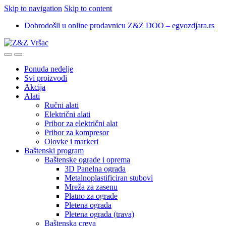
Skip to navigation
Skip to content
Dobrodošli u online prodavnicu Z&Z DOO – egvozdjara.rs
Ponuda nedelje
Svi proizvodi
Akcija
Alati
Ručni alati
Električni alati
Pribor za električni alat
Pribor za kompresor
Olovke i markeri
Baštenski program
Baštenske ograde i oprema
3D Panelna ograda
Metalnoplastificiran stubovi
Mreža za zasenu
Platno za ograde
Pletena ograda
Pletena ograda (trava)
Baštenska creva