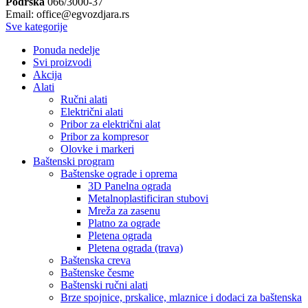
Podrška
066/3000-37
Email: office@egvozdjara.rs
Sve kategorije
Ponuda nedelje
Svi proizvodi
Akcija
Alati
Ručni alati
Električni alati
Pribor za električni alat
Pribor za kompresor
Olovke i markeri
Baštenski program
Baštenske ograde i oprema
3D Panelna ograda
Metalnoplastificiran stubovi
Mreža za zasenu
Platno za ograde
Pletena ograda
Pletena ograda (trava)
Baštenska creva
Baštenske česme
Baštenski ručni alati
Brze spojnice, prskalice, mlaznice i dodaci za baštenska