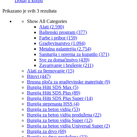
Dodaj u korpu
Prikazano je svih 3 rezultata
Show All Categories
Alati
(2.590)
Baštenski program
(377)
Farbe i pribor
(159)
Gradjevinarstvo
(1.094)
Metalna galanterija
(2.754)
Sanitarija i oprema za kupatilo
(371)
Sve za domaćinstvo
(439)
Zavarivanje i brušenje
(211)
Alati za štemovanje
(15)
Bitovi
(447)
Brusna ploča za gradjevinske materijale
(9)
Burgija Hilti SDS Max
(5)
Burgija Hilti SDS Plus
(89)
Burgija Hilti SDS Plus Super
(14)
Burgija stepenasta HSS
(4)
Burgija za beton vidija
(53)
Burgija za beton vidija produžena
(22)
Burgija za beton vidija Super
(12)
Burgija za beton vidija Universal Super
(2)
Burgija za drvo
(69)
Burgija za drvo produžena
(22)