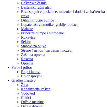
Baštenske česme
Baštenski ručni alati
Brze spojnice, prskalice, mlaznice i dodaci za baštenska
creva
Dihtung ručne pumpe
Lopate, ašovi, motike, grablje, budaci
Makaze
Pribor za pumpe i hidropake
Rukavice
Sekire
Štapovi za biljke
Strune ( najlon ) za trimer i noževi
Zaštitna oprema
Rasveta
Oprema
Farbe i pribor
Boje i lakovi
Color sprejevi
Gradjevinarstvo
Žica
Kanalizacija Peštan
Vodovod
Čekići
Držale metalne
Držale drvene