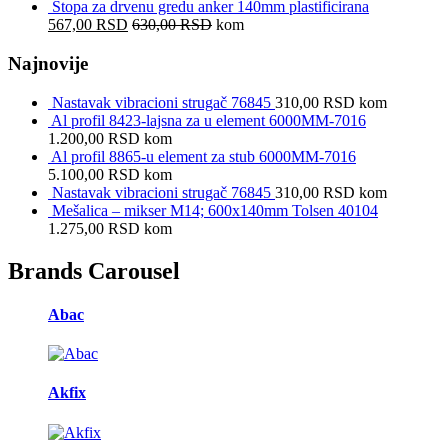
Stopa za drvenu gredu anker 140mm plastificirana
567,00
RSD
630,00
RSD
kom
Najnovije
Nastavak vibracioni strugač 76845
310,00
RSD
kom
Al profil 8423-lajsna za u element 6000MM-7016
1.200,00
RSD
kom
Al profil 8865-u element za stub 6000MM-7016
5.100,00
RSD
kom
Nastavak vibracioni strugač 76845
310,00
RSD
kom
Mešalica – mikser M14; 600x140mm Tolsen 40104
1.275,00
RSD
kom
Brands Carousel
Abac
Akfix