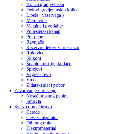
Kolica gradjevinska
Delovi gradjevinskih kolica
Libela ( vaservaga )
Merdevine
Metalne i pvc šahte
Poliesterski kanap
Pur pene
Ravnjače
Rezervni delovi za mešalicu
Rukavice
Silikoni
Špahle, mistrije, kutlače,
Sprejevi
Vagres crevo
Vreće
Zidarski alat i pribor
Zavarivanje i brušenje
Nosač brusnog papira
Šmirgla
Sve za domaćinstvo
Cerade
Cevi za aspirator
Dihtung trake
Elektromaterijal
Kuhinja na otvorenom