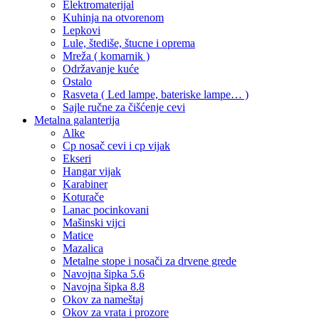
Elektromaterijal
Kuhinja na otvorenom
Lepkovi
Lule, štediše, štucne i oprema
Mreža ( komarnik )
Održavanje kuće
Ostalo
Rasveta ( Led lampe, bateriske lampe… )
Sajle ručne za čišćenje cevi
Metalna galanterija
Alke
Cp nosač cevi i cp vijak
Ekseri
Hangar vijak
Karabiner
Koturače
Lanac pocinkovani
Mašinski vijci
Matice
Mazalica
Metalne stope i nosači za drvene grede
Navojna šipka 5.6
Navojna šipka 8.8
Okov za nameštaj
Okov za vrata i prozore