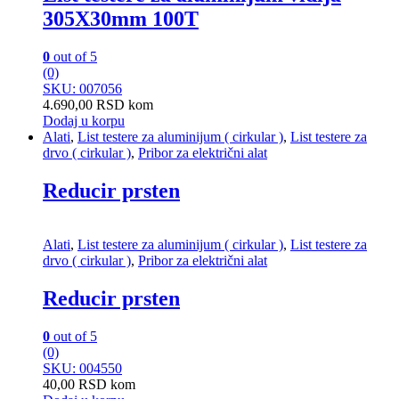
305X30mm 100T
0
out of 5
(0)
SKU: 007056
4.690,00
RSD
kom
Dodaj u korpu
Alati
,
List testere za aluminijum ( cirkular )
,
List testere za
drvo ( cirkular )
,
Pribor za električni alat
Reducir prsten
Alati
,
List testere za aluminijum ( cirkular )
,
List testere za
drvo ( cirkular )
,
Pribor za električni alat
Reducir prsten
0
out of 5
(0)
SKU: 004550
40,00
RSD
kom