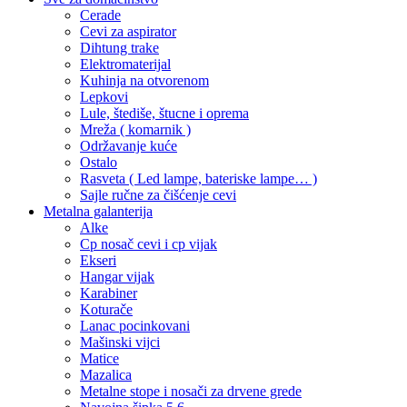
Cerade
Cevi za aspirator
Dihtung trake
Elektromaterijal
Kuhinja na otvorenom
Lepkovi
Lule, štediše, štucne i oprema
Mreža ( komarnik )
Održavanje kuće
Ostalo
Rasveta ( Led lampe, bateriske lampe… )
Sajle ručne za čišćenje cevi
Metalna galanterija
Alke
Cp nosač cevi i cp vijak
Ekseri
Hangar vijak
Karabiner
Koturače
Lanac pocinkovani
Mašinski vijci
Matice
Mazalica
Metalne stope i nosači za drvene grede