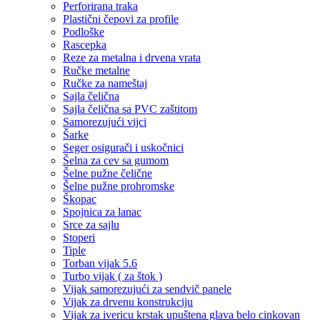
Perforirana traka
Plastični čepovi za profile
Podloške
Rascepka
Reze za metalna i drvena vrata
Ručke metalne
Ručke za nameštaj
Sajla čelična
Sajla čelična sa PVC zaštitom
Samorezujući vijci
Šarke
Seger osigurači i uskočnici
Šelna za cev sa gumom
Šelne pužne čelične
Šelne pužne prohromske
Škopac
Spojnica za lanac
Srce za sajlu
Stoperi
Tiple
Torban vijak 5.6
Turbo vijak ( za štok )
Vijak samorezujući za sendvič panele
Vijak za drvenu konstrukciju
Vijak za ivericu krstak upuštena glava belo cinkovan