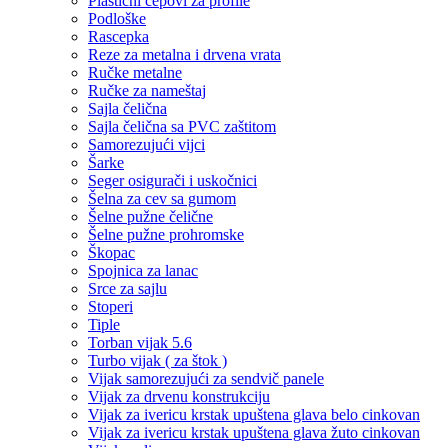
Plastični čepovi za profile
Podloške
Rascepka
Reze za metalna i drvena vrata
Ručke metalne
Ručke za nameštaj
Sajla čelična
Sajla čelična sa PVC zaštitom
Samorezujući vijci
Šarke
Seger osigurači i uskočnici
Šelna za cev sa gumom
Šelne pužne čelične
Šelne pužne prohromske
Škopac
Spojnica za lanac
Srce za sajlu
Stoperi
Tiple
Torban vijak 5.6
Turbo vijak ( za štok )
Vijak samorezujući za sendvič panele
Vijak za drvenu konstrukciju
Vijak za ivericu krstak upuštena glava belo cinkovan
Vijak za ivericu krstak upuštena glava žuto cinkovan