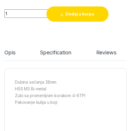
Kruna za bušenje rupa 60 mm Tolsen (75760) quantity
Dodaj u korpu
Opis
Specification
Reviews
Dubina sečenja 38mm
HSS M3 Bi-metal
Zubi sa promenljivim korakom 4-6TPI
Pakovanje kutija u boji