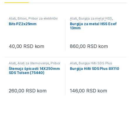
Alati
,
Bitovi
,
Pribor za električni
Alati
,
Burgija za metal HSS
,
alat
Burgija za metal HSS Ecef
,
Bits PZ2x25mm
Burgija za metal HSS Ecef
Pribor za električni alat
13mm
40,00
RSD
kom
860,00
RSD
kom
Alati
,
Alati za štemovanje
,
Pribor
Alati
,
Burgija Hilti SDS Plus
za električni alat
Štemajz špicasti 14X250mm
Burgija Hilti SDS Plus 8X110
SDS Tolsen (75440)
260,00
RSD
kom
146,00
RSD
kom