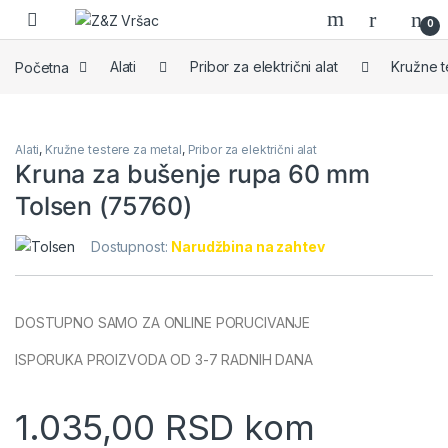
Skip to navigation
Skip to content
0
Početna
Alati
Pribor za električni alat
Kružne t
Alati
,
Kružne testere za metal
,
Pribor za električni alat
Kruna za bušenje rupa 60 mm
Tolsen (75760)
Dostupnost:
Narudžbina na zahtev
DOSTUPNO SAMO ZA ONLINE PORUCIVANJE
ISPORUKA PROIZVODA OD 3-7 RADNIH DANA
1.035,00
RSD
kom