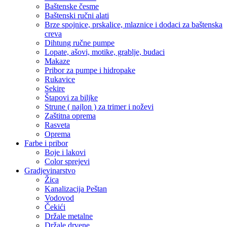
Baštenske česme
Baštenski ručni alati
Brze spojnice, prskalice, mlaznice i dodaci za baštenska
creva
Dihtung ručne pumpe
Lopate, ašovi, motike, grablje, budaci
Makaze
Pribor za pumpe i hidropake
Rukavice
Sekire
Štapovi za biljke
Strune ( najlon ) za trimer i noževi
Zaštitna oprema
Rasveta
Oprema
Farbe i pribor
Boje i lakovi
Color sprejevi
Gradjevinarstvo
Žica
Kanalizacija Peštan
Vodovod
Čekići
Držale metalne
Držale drvene