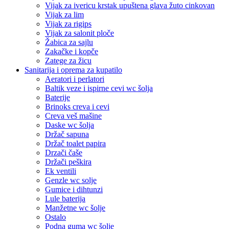
Vijak za ivericu krstak upuštena glava žuto cinkovan
Vijak za lim
Vijak za rigips
Vijak za salonit ploče
Žabica za sajlu
Zakačke i kopče
Zatege za žicu
Sanitarija i oprema za kupatilo
Aeratori i perlatori
Baltik veze i ispirne cevi wc šolja
Baterije
Brinoks creva i cevi
Creva veš mašine
Daske wc šolja
Držač sapuna
Držač toalet papira
Drzači čaše
Držači peškira
Ek ventili
Genzle wc solje
Gumice i dihtunzi
Lule baterija
Manžetne wc šolje
Ostalo
Podna guma wc šolje