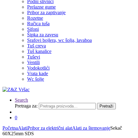
Podni slivnici
Prelazne gume
Pribor za zaptivanje
Rozetne
Ručica tuša
Sifoni
Šipka za zavesu
Srafovi bojlera, wc šolja, lavaboa
Tuš creva
Tuš kanalice
Tuševi
Ventili
Vodokotlići
Vrata kade
Wc šolje
Search
Pretraga za:
Pretraži
0
Početna
Alati
Pribor za električni alat
Alati za štemovanje
Sekač
60X25mm SDS