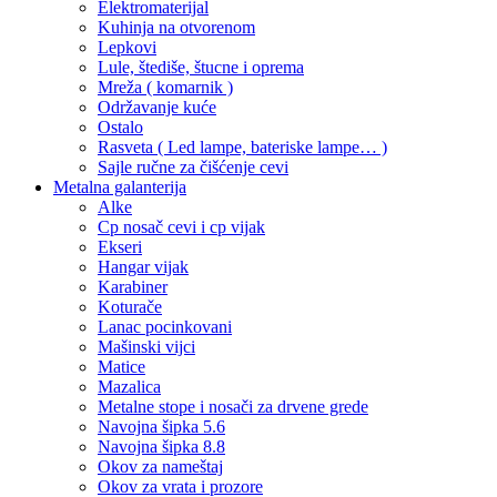
Elektromaterijal
Kuhinja na otvorenom
Lepkovi
Lule, štediše, štucne i oprema
Mreža ( komarnik )
Održavanje kuće
Ostalo
Rasveta ( Led lampe, bateriske lampe… )
Sajle ručne za čišćenje cevi
Metalna galanterija
Alke
Cp nosač cevi i cp vijak
Ekseri
Hangar vijak
Karabiner
Koturače
Lanac pocinkovani
Mašinski vijci
Matice
Mazalica
Metalne stope i nosači za drvene grede
Navojna šipka 5.6
Navojna šipka 8.8
Okov za nameštaj
Okov za vrata i prozore