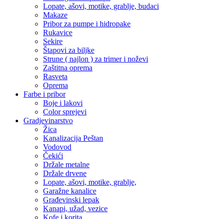
Lopate, ašovi, motike, grablje, budaci
Makaze
Pribor za pumpe i hidropake
Rukavice
Sekire
Štapovi za biljke
Strune ( najlon ) za trimer i noževi
Zaštitna oprema
Rasveta
Oprema
Farbe i pribor
Boje i lakovi
Color sprejevi
Gradjevinarstvo
Žica
Kanalizacija Peštan
Vodovod
Čekići
Držale metalne
Držale drvene
Lopate, ašovi, motike, grablje,
Garažne kanalice
Građevinski lepak
Kanapi, užad, vezice
Kofe i korita