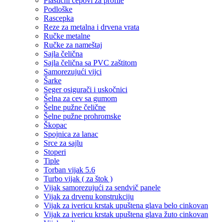
Plastični čepovi za profile
Podloške
Rascepka
Reze za metalna i drvena vrata
Ručke metalne
Ručke za nameštaj
Sajla čelična
Sajla čelična sa PVC zaštitom
Samorezujući vijci
Šarke
Seger osigurači i uskočnici
Šelna za cev sa gumom
Šelne pužne čelične
Šelne pužne prohromske
Škopac
Spojnica za lanac
Srce za sajlu
Stoperi
Tiple
Torban vijak 5.6
Turbo vijak ( za štok )
Vijak samorezujući za sendvič panele
Vijak za drvenu konstrukciju
Vijak za ivericu krstak upuštena glava belo cinkovan
Vijak za ivericu krstak upuštena glava žuto cinkovan