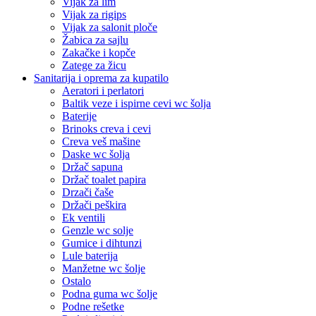
Vijak za lim
Vijak za rigips
Vijak za salonit ploče
Žabica za sajlu
Zakačke i kopče
Zatege za žicu
Sanitarija i oprema za kupatilo
Aeratori i perlatori
Baltik veze i ispirne cevi wc šolja
Baterije
Brinoks creva i cevi
Creva veš mašine
Daske wc šolja
Držač sapuna
Držač toalet papira
Drzači čaše
Držači peškira
Ek ventili
Genzle wc solje
Gumice i dihtunzi
Lule baterija
Manžetne wc šolje
Ostalo
Podna guma wc šolje
Podne rešetke