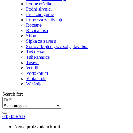
Podne rešetke
Podni slivnici
Prelazne gume
Pribor za zaptivanje
Rozetne
Ručica tuša
Sifoni
Šipka za zavesu
Srafovi bojlera, wc šolja, lavaboa
Tuš creva
Tuš kanalice
Tuševi
Ventili
Vodokotlići
Vrata kade
Wc šolje
Search for:
0
0,00
RSD
Nema proizvoda u korpi.