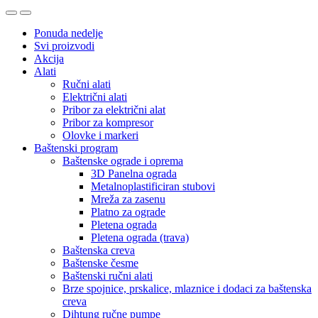
Ponuda nedelje
Svi proizvodi
Akcija
Alati
Ručni alati
Električni alati
Pribor za električni alat
Pribor za kompresor
Olovke i markeri
Baštenski program
Baštenske ograde i oprema
3D Panelna ograda
Metalnoplastificiran stubovi
Mreža za zasenu
Platno za ograde
Pletena ograda
Pletena ograda (trava)
Baštenska creva
Baštenske česme
Baštenski ručni alati
Brze spojnice, prskalice, mlaznice i dodaci za baštenska
creva
Dihtung ručne pumpe