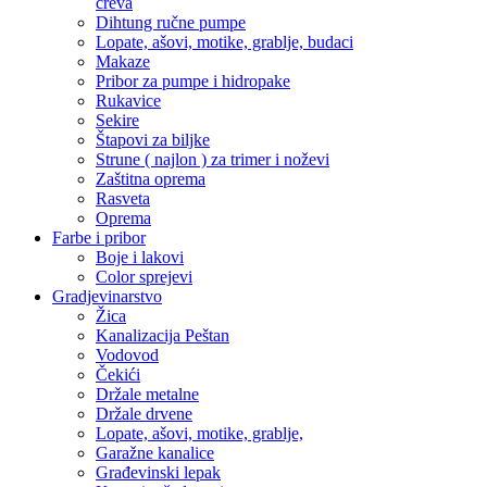
creva
Dihtung ručne pumpe
Lopate, ašovi, motike, grablje, budaci
Makaze
Pribor za pumpe i hidropake
Rukavice
Sekire
Štapovi za biljke
Strune ( najlon ) za trimer i noževi
Zaštitna oprema
Rasveta
Oprema
Farbe i pribor
Boje i lakovi
Color sprejevi
Gradjevinarstvo
Žica
Kanalizacija Peštan
Vodovod
Čekići
Držale metalne
Držale drvene
Lopate, ašovi, motike, grablje,
Garažne kanalice
Građevinski lepak