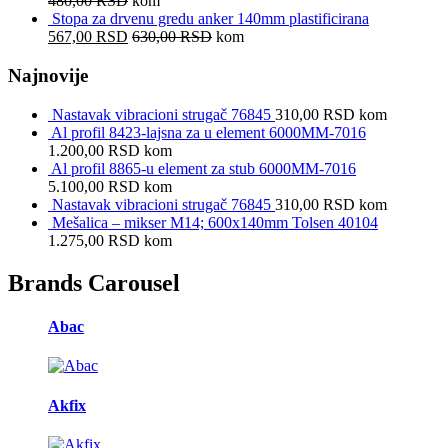
480,00
RSD
kom
Stopa za drvenu gredu anker 140mm plastificirana
567,00
RSD
630,00
RSD
kom
Najnovije
Nastavak vibracioni strugač 76845
310,00
RSD
kom
Al profil 8423-lajsna za u element 6000MM-7016
1.200,00
RSD
kom
Al profil 8865-u element za stub 6000MM-7016
5.100,00
RSD
kom
Nastavak vibracioni strugač 76845
310,00
RSD
kom
Mešalica – mikser M14; 600x140mm Tolsen 40104
1.275,00
RSD
kom
Brands Carousel
Abac
Akfix