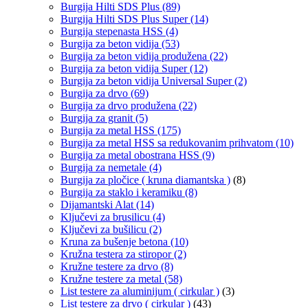
Burgija Hilti SDS Plus
(89)
Burgija Hilti SDS Plus Super
(14)
Burgija stepenasta HSS
(4)
Burgija za beton vidija
(53)
Burgija za beton vidija produžena
(22)
Burgija za beton vidija Super
(12)
Burgija za beton vidija Universal Super
(2)
Burgija za drvo
(69)
Burgija za drvo produžena
(22)
Burgija za granit
(5)
Burgija za metal HSS
(175)
Burgija za metal HSS sa redukovanim prihvatom
(10)
Burgija za metal obostrana HSS
(9)
Burgija za nemetale
(4)
Burgija za pločice ( kruna diamantska )
(8)
Burgija za staklo i keramiku
(8)
Dijamantski Alat
(14)
Ključevi za brusilicu
(4)
Ključevi za bušilicu
(2)
Kruna za bušenje betona
(10)
Kružna testera za stiropor
(2)
Kružne testere za drvo
(8)
Kružne testere za metal
(58)
List testere za aluminijum ( cirkular )
(3)
List testere za drvo ( cirkular )
(43)