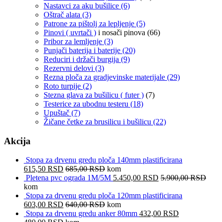
Nastavci za aku bušilice
(6)
Oštrač alata
(3)
Patrone za pištolj za lepljenje
(5)
Pinovi ( uvrtači )
i nosači pinova
(66)
Pribor za lemljenje
(3)
Punjači baterija i baterije
(20)
Reduciri i držači burgija
(9)
Rezervni delovi
(3)
Rezna ploča za gradjevinske materijale
(29)
Roto turpije
(2)
Stezna glava za bušilicu ( futer )
(7)
Testerice za ubodnu testeru
(18)
Upuštač
(7)
Žičane četke za brusilicu i bušilicu
(22)
Akcija
Stopa za drvenu gredu ploča 140mm plastificirana
615,50
RSD
685,00
RSD
kom
Pletena pvc ograda 1M/5M
5.450,00
RSD
5.900,00
RSD
kom
Stopa za drvenu gredu ploča 120mm plastificirana
603,00
RSD
640,00
RSD
kom
Stopa za drvenu gredu anker 80mm
432,00
RSD