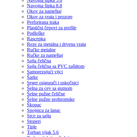
Navojna šipka 5.6
Navojna šipka 8.8
Okov za nameštaj
Okov za vrata i prozore
Perforirana traka
Plastični čepovi za profile
Podloške
Rascepka
Reze za metalna i drvena vrata
Ručke metalne
Ručke za nameštaj
Sajla čelična
Sajla čelična sa PVC zaštitom
Samorezujući vijci
Šarke
Seger osigurači i uskočnici
Šelna za cev sa gumom
Šelne pužne čelične
Šelne pužne prohromske
Škopac
Spojnica za lanac
Srce za sajlu
Stoperi
Tiple
Torban vijak 5.6