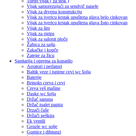
Turbo vijak ( za štok )
Vijak samorezujući za sendvič panele
Vijak za drvenu konstrukciju
Vijak za ivericu krstak upuštena glava belo cinkovan
Vijak za ivericu krstak upuštena glava žuto cinkovan
Vijak za lim
Vijak za rigips
Vijak za salonit ploče
Žabica za sajlu
Zakačke i kopče
Zatege za žicu
Sanitarija i oprema za kupatilo
Aeratori i perlatori
Baltik veze i ispirne cevi wc šolja
Baterije
Brinoks creva i cevi
Creva veš mašine
Daske wc šolja
Držač sapuna
Držač toalet papira
Drzači čaše
Držači peškira
Ek ventili
Genzle wc solje
Gumice i dihtunzi