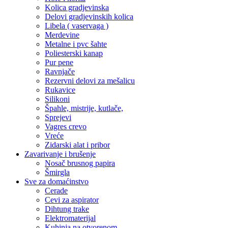
Kolica gradjevinska
Delovi gradjevinskih kolica
Libela ( vaservaga )
Merdevine
Metalne i pvc šahte
Poliesterski kanap
Pur pene
Ravnjače
Rezervni delovi za mešalicu
Rukavice
Silikoni
Špahle, mistrije, kutlače,
Sprejevi
Vagres crevo
Vreće
Zidarski alat i pribor
Zavarivanje i brušenje
Nosač brusnog papira
Šmirgla
Sve za domaćinstvo
Cerade
Cevi za aspirator
Dihtung trake
Elektromaterijal
Kuhinja na otvorenom