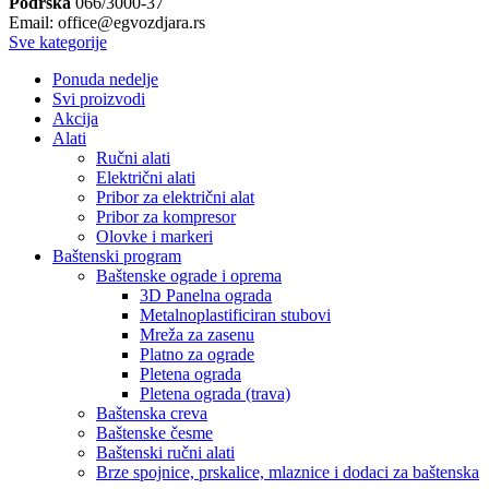
Podrška
066/3000-37
Email: office@egvozdjara.rs
Sve kategorije
Ponuda nedelje
Svi proizvodi
Akcija
Alati
Ručni alati
Električni alati
Pribor za električni alat
Pribor za kompresor
Olovke i markeri
Baštenski program
Baštenske ograde i oprema
3D Panelna ograda
Metalnoplastificiran stubovi
Mreža za zasenu
Platno za ograde
Pletena ograda
Pletena ograda (trava)
Baštenska creva
Baštenske česme
Baštenski ručni alati
Brze spojnice, prskalice, mlaznice i dodaci za baštenska