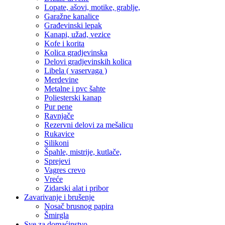
Lopate, ašovi, motike, grablje,
Garažne kanalice
Građevinski lepak
Kanapi, užad, vezice
Kofe i korita
Kolica gradjevinska
Delovi gradjevinskih kolica
Libela ( vaservaga )
Merdevine
Metalne i pvc šahte
Poliesterski kanap
Pur pene
Ravnjače
Rezervni delovi za mešalicu
Rukavice
Silikoni
Špahle, mistrije, kutlače,
Sprejevi
Vagres crevo
Vreće
Zidarski alat i pribor
Zavarivanje i brušenje
Nosač brusnog papira
Šmirgla
Sve za domaćinstvo