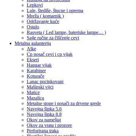
Lepkovi
Lule, štediše, štucne i oprema
Mreža ( komarnik )
Održavanje kuće
Ostalo
Rasveta ( Led lampe, bateriske lampe… )
Sajle ručne za čišćenje cevi
Metalna galanterija
Alke
Cp nosač cevi i cp vijak
Ekseri
Hangar vijak
Karabiner
Koturače
Lanac pocinkovani
Mašinski vijci
Matice
Mazalica
Metalne stope i nosači za drvene grede
Navojna šipka 5.6
Navojna šipka 8.8
Okov za nameštaj
Okov za vrata i prozore
Perforirana traka