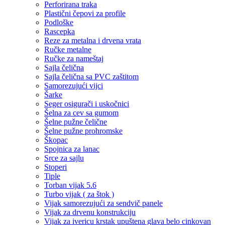
Perforirana traka
Plastični čepovi za profile
Podloške
Rascepka
Reze za metalna i drvena vrata
Ručke metalne
Ručke za nameštaj
Sajla čelična
Sajla čelična sa PVC zaštitom
Samorezujući vijci
Šarke
Seger osigurači i uskočnici
Šelna za cev sa gumom
Šelne pužne čelične
Šelne pužne prohromske
Škopac
Spojnica za lanac
Srce za sajlu
Stoperi
Tiple
Torban vijak 5.6
Turbo vijak ( za štok )
Vijak samorezujući za sendvič panele
Vijak za drvenu konstrukciju
Vijak za ivericu krstak upuštena glava belo cinkovan