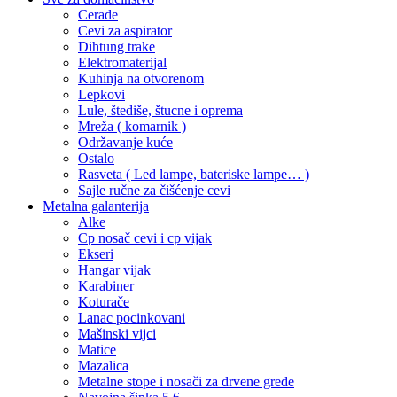
Cerade
Cevi za aspirator
Dihtung trake
Elektromaterijal
Kuhinja na otvorenom
Lepkovi
Lule, štediše, štucne i oprema
Mreža ( komarnik )
Održavanje kuće
Ostalo
Rasveta ( Led lampe, bateriske lampe… )
Sajle ručne za čišćenje cevi
Metalna galanterija
Alke
Cp nosač cevi i cp vijak
Ekseri
Hangar vijak
Karabiner
Koturače
Lanac pocinkovani
Mašinski vijci
Matice
Mazalica
Metalne stope i nosači za drvene grede