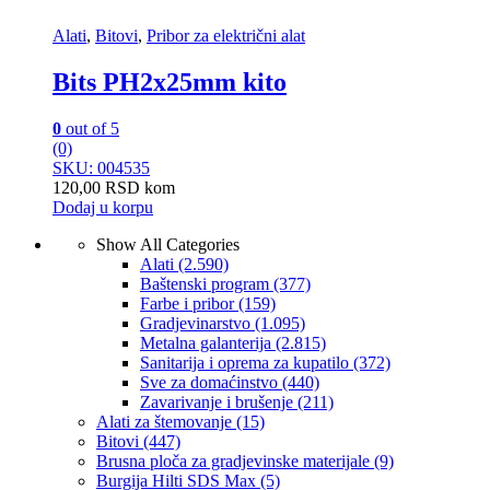
Alati
,
Bitovi
,
Pribor za električni alat
Bits PH2x25mm kito
0
out of 5
(0)
SKU: 004535
120,00
RSD
kom
Dodaj u korpu
Show All Categories
Alati
(2.590)
Baštenski program
(377)
Farbe i pribor
(159)
Gradjevinarstvo
(1.095)
Metalna galanterija
(2.815)
Sanitarija i oprema za kupatilo
(372)
Sve za domaćinstvo
(440)
Zavarivanje i brušenje
(211)
Alati za štemovanje
(15)
Bitovi
(447)
Brusna ploča za gradjevinske materijale
(9)
Burgija Hilti SDS Max
(5)