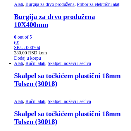
Alati
,
Burgija za drvo produžena
,
Pribor za električni alat
Burgija za drvo produžena
10X400mm
0
out of 5
(0)
SKU: 000704
280,00
RSD
kom
Dodaj u korpu
Alati
,
Ručni alati
,
Skalpeli noževi i sečiva
Skalpel sa točkićem plastični 18mm
Tolsen (30018)
Alati
,
Ručni alati
,
Skalpeli noževi i sečiva
Skalpel sa točkićem plastični 18mm
Tolsen (30018)