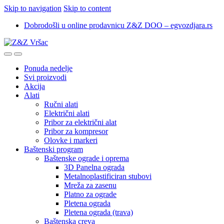
Skip to navigation
Skip to content
Dobrodošli u online prodavnicu Z&Z DOO – egvozdjara.rs
Ponuda nedelje
Svi proizvodi
Akcija
Alati
Ručni alati
Električni alati
Pribor za električni alat
Pribor za kompresor
Olovke i markeri
Baštenski program
Baštenske ograde i oprema
3D Panelna ograda
Metalnoplastificiran stubovi
Mreža za zasenu
Platno za ograde
Pletena ograda
Pletena ograda (trava)
Baštenska creva