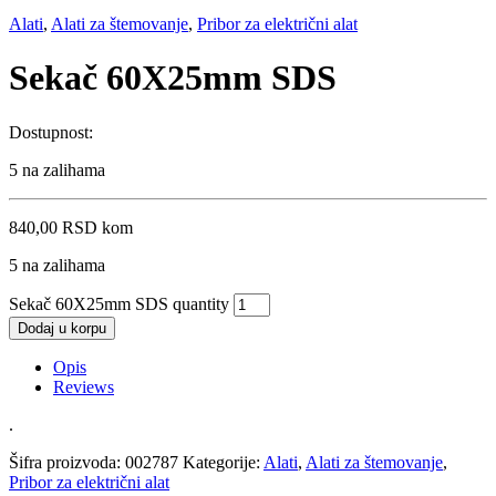
Alati
,
Alati za štemovanje
,
Pribor za električni alat
Sekač 60X25mm SDS
Dostupnost:
5 na zalihama
840,00
RSD
kom
5 na zalihama
Sekač 60X25mm SDS quantity
Dodaj u korpu
Opis
Reviews
.
Šifra proizvoda:
002787
Kategorije:
Alati
,
Alati za štemovanje
,
Pribor za električni alat