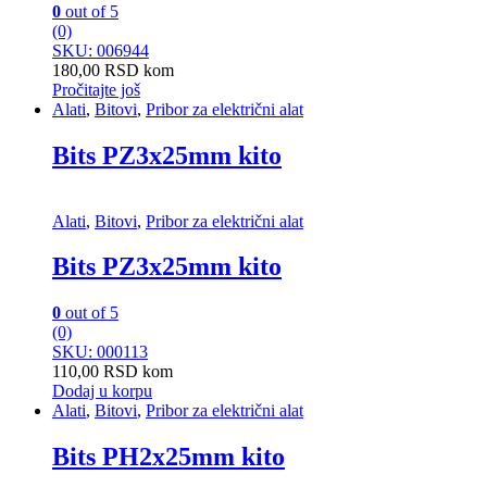
0
out of 5
(0)
SKU: 006944
180,00
RSD
kom
Pročitajte još
Alati
,
Bitovi
,
Pribor za električni alat
Bits PZ3x25mm kito
Alati
,
Bitovi
,
Pribor za električni alat
Bits PZ3x25mm kito
0
out of 5
(0)
SKU: 000113
110,00
RSD
kom
Dodaj u korpu
Alati
,
Bitovi
,
Pribor za električni alat
Bits PH2x25mm kito