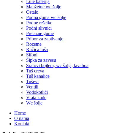
Lule baterija
Manžetne wc šolje
Ostalo
Podna guma wc šolje
Podne rešetke
Podni slivnici
Prelazne gume
Pribor za zaptivanje
Rozetne
Ručica tuša
Sifoni
Šipka za zavesu
Srafovi bojlera, wc šolja, lavaboa
Tuš creva
Tuš kanalice
Tuševi
Ventili
Vodokotlići
Vrata kade
Wc šolje
Home
O nama
Kontakt