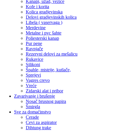
Kanapi, užad, vezice
Kofe i korita
Kolica gradjevinska
Delovi gradjevinskih kolica
Libela ( vaservaga )
Merdevine
Metalne i pvc šahte
Poliesterski kanap
Pur pene
Ravnjače
Rezervni delovi za mešalicu
Rukavice
Silikoni
Špahle, mistrije, kutlače,
Sprejevi
Vagres crevo
Vreće
Zidarski alat i pribor
Zavarivanje i brušenje
Nosač brusnog papira
Šmirgla
Sve za domaćinstvo
Cerade
Cevi za aspirator
Dihtung trake