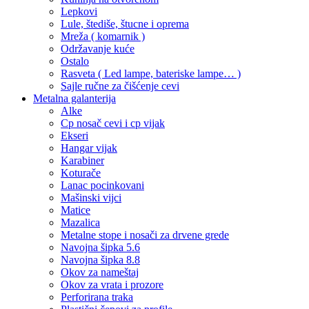
Lepkovi
Lule, štediše, štucne i oprema
Mreža ( komarnik )
Održavanje kuće
Ostalo
Rasveta ( Led lampe, bateriske lampe… )
Sajle ručne za čišćenje cevi
Metalna galanterija
Alke
Cp nosač cevi i cp vijak
Ekseri
Hangar vijak
Karabiner
Koturače
Lanac pocinkovani
Mašinski vijci
Matice
Mazalica
Metalne stope i nosači za drvene grede
Navojna šipka 5.6
Navojna šipka 8.8
Okov za nameštaj
Okov za vrata i prozore
Perforirana traka