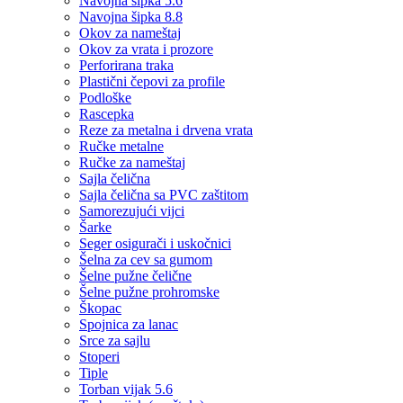
Navojna šipka 5.6
Navojna šipka 8.8
Okov za nameštaj
Okov za vrata i prozore
Perforirana traka
Plastični čepovi za profile
Podloške
Rascepka
Reze za metalna i drvena vrata
Ručke metalne
Ručke za nameštaj
Sajla čelična
Sajla čelična sa PVC zaštitom
Samorezujući vijci
Šarke
Seger osigurači i uskočnici
Šelna za cev sa gumom
Šelne pužne čelične
Šelne pužne prohromske
Škopac
Spojnica za lanac
Srce za sajlu
Stoperi
Tiple
Torban vijak 5.6