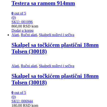
Testera sa ramom 914mm
0
out of 5
(0)
SKU: 001096
860,00
RSD
kom
Dodaj u korpu
Alati
,
Ručni alati
,
Skalpeli noževi i sečiva
Skalpel sa točkićem plastični 18mm
Tolsen (30018)
Alati
,
Ručni alati
,
Skalpeli noževi i sečiva
Skalpel sa točkićem plastični 18mm
Tolsen (30018)
0
out of 5
(0)
SKU: 006944
180,00
RSD
kom