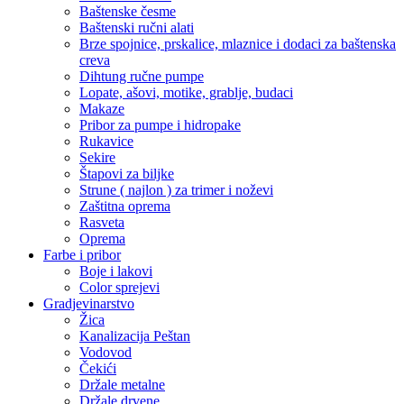
Baštenske česme
Baštenski ručni alati
Brze spojnice, prskalice, mlaznice i dodaci za baštenska
creva
Dihtung ručne pumpe
Lopate, ašovi, motike, grablje, budaci
Makaze
Pribor za pumpe i hidropake
Rukavice
Sekire
Štapovi za biljke
Strune ( najlon ) za trimer i noževi
Zaštitna oprema
Rasveta
Oprema
Farbe i pribor
Boje i lakovi
Color sprejevi
Gradjevinarstvo
Žica
Kanalizacija Peštan
Vodovod
Čekići
Držale metalne
Držale drvene