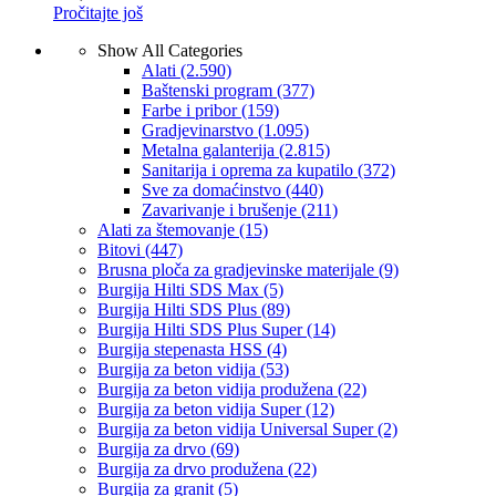
Pročitajte još
Show All Categories
Alati
(2.590)
Baštenski program
(377)
Farbe i pribor
(159)
Gradjevinarstvo
(1.095)
Metalna galanterija
(2.815)
Sanitarija i oprema za kupatilo
(372)
Sve za domaćinstvo
(440)
Zavarivanje i brušenje
(211)
Alati za štemovanje
(15)
Bitovi
(447)
Brusna ploča za gradjevinske materijale
(9)
Burgija Hilti SDS Max
(5)
Burgija Hilti SDS Plus
(89)
Burgija Hilti SDS Plus Super
(14)
Burgija stepenasta HSS
(4)
Burgija za beton vidija
(53)
Burgija za beton vidija produžena
(22)
Burgija za beton vidija Super
(12)
Burgija za beton vidija Universal Super
(2)
Burgija za drvo
(69)
Burgija za drvo produžena
(22)
Burgija za granit
(5)