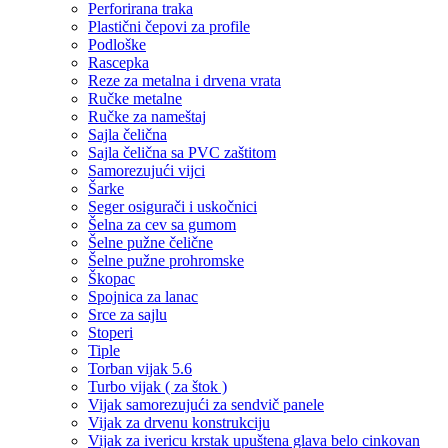
Perforirana traka
Plastični čepovi za profile
Podloške
Rascepka
Reze za metalna i drvena vrata
Ručke metalne
Ručke za nameštaj
Sajla čelična
Sajla čelična sa PVC zaštitom
Samorezujući vijci
Šarke
Seger osigurači i uskočnici
Šelna za cev sa gumom
Šelne pužne čelične
Šelne pužne prohromske
Škopac
Spojnica za lanac
Srce za sajlu
Stoperi
Tiple
Torban vijak 5.6
Turbo vijak ( za štok )
Vijak samorezujući za sendvič panele
Vijak za drvenu konstrukciju
Vijak za ivericu krstak upuštena glava belo cinkovan