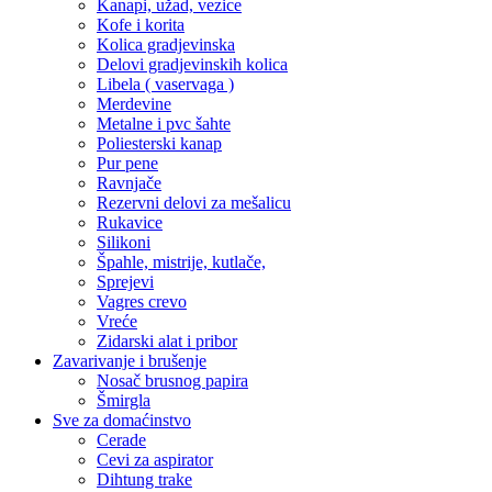
Kanapi, užad, vezice
Kofe i korita
Kolica gradjevinska
Delovi gradjevinskih kolica
Libela ( vaservaga )
Merdevine
Metalne i pvc šahte
Poliesterski kanap
Pur pene
Ravnjače
Rezervni delovi za mešalicu
Rukavice
Silikoni
Špahle, mistrije, kutlače,
Sprejevi
Vagres crevo
Vreće
Zidarski alat i pribor
Zavarivanje i brušenje
Nosač brusnog papira
Šmirgla
Sve za domaćinstvo
Cerade
Cevi za aspirator
Dihtung trake