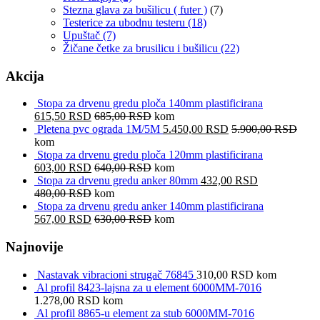
Stezna glava za bušilicu ( futer )
(7)
Testerice za ubodnu testeru
(18)
Upuštač
(7)
Žičane četke za brusilicu i bušilicu
(22)
Akcija
Stopa za drvenu gredu ploča 140mm plastificirana
615,50
RSD
685,00
RSD
kom
Pletena pvc ograda 1M/5M
5.450,00
RSD
5.900,00
RSD
kom
Stopa za drvenu gredu ploča 120mm plastificirana
603,00
RSD
640,00
RSD
kom
Stopa za drvenu gredu anker 80mm
432,00
RSD
480,00
RSD
kom
Stopa za drvenu gredu anker 140mm plastificirana
567,00
RSD
630,00
RSD
kom
Najnovije
Nastavak vibracioni strugač 76845
310,00
RSD
kom
Al profil 8423-lajsna za u element 6000MM-7016
1.278,00
RSD
kom
Al profil 8865-u element za stub 6000MM-7016