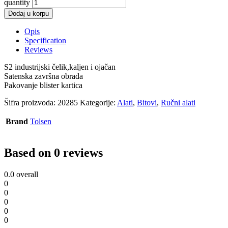
quantity
Dodaj u korpu
Opis
Specification
Reviews
S2 industrijski čelik,kaljen i ojačan
Satenska završna obrada
Pakovanje blister kartica
Šifra proizvoda:
20285
Kategorije:
Alati
,
Bitovi
,
Ručni alati
Brand
Tolsen
Based on 0 reviews
0.0
overall
0
0
0
0
0