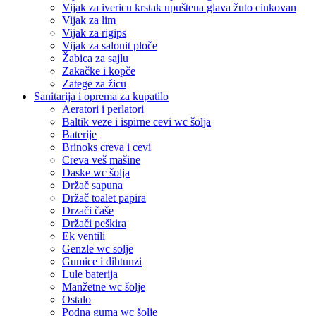
Vijak za ivericu krstak upuštena glava žuto cinkovan
Vijak za lim
Vijak za rigips
Vijak za salonit ploče
Žabica za sajlu
Zakačke i kopče
Zatege za žicu
Sanitarija i oprema za kupatilo
Aeratori i perlatori
Baltik veze i ispirne cevi wc šolja
Baterije
Brinoks creva i cevi
Creva veš mašine
Daske wc šolja
Držač sapuna
Držač toalet papira
Drzači čaše
Držači peškira
Ek ventili
Genzle wc solje
Gumice i dihtunzi
Lule baterija
Manžetne wc šolje
Ostalo
Podna guma wc šolje