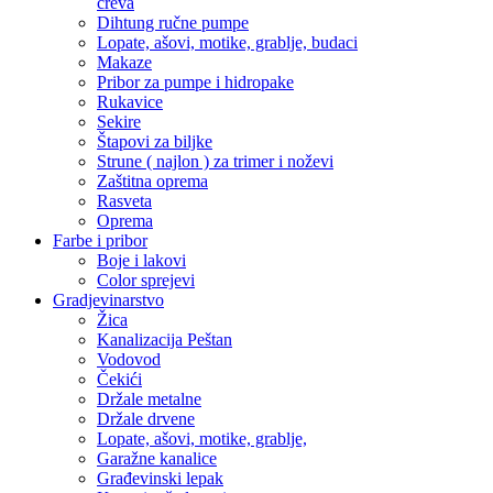
creva
Dihtung ručne pumpe
Lopate, ašovi, motike, grablje, budaci
Makaze
Pribor za pumpe i hidropake
Rukavice
Sekire
Štapovi za biljke
Strune ( najlon ) za trimer i noževi
Zaštitna oprema
Rasveta
Oprema
Farbe i pribor
Boje i lakovi
Color sprejevi
Gradjevinarstvo
Žica
Kanalizacija Peštan
Vodovod
Čekići
Držale metalne
Držale drvene
Lopate, ašovi, motike, grablje,
Garažne kanalice
Građevinski lepak