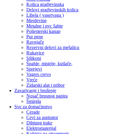
Kolica gradjevinska
Delovi gradjevinskih kolica
Libela ( vaservaga )
Merdevine
Metalne i pvc šahte
Poliesterski kanap
Pur pene
Ravnjače
Rezervni delovi za mešalicu
Rukavice
Silikoni
Špahle, mistrije, kutlače,
Sprejevi
Vagres crevo
Vreće
Zidarski alat i pribor
Zavarivanje i brušenje
Nosač brusnog papira
Šmirgla
Sve za domaćinstvo
Cerade
Cevi za aspirator
Dihtung trake
Elektromaterijal
Kuhinja na otvorenom