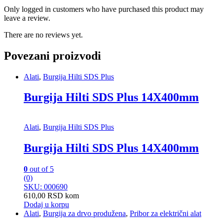
Only logged in customers who have purchased this product may
leave a review.
There are no reviews yet.
Povezani proizvodi
Alati
,
Burgija Hilti SDS Plus
Burgija Hilti SDS Plus 14X400mm
Alati
,
Burgija Hilti SDS Plus
Burgija Hilti SDS Plus 14X400mm
0
out of 5
(0)
SKU: 000690
610,00
RSD
kom
Dodaj u korpu
Alati
,
Burgija za drvo produžena
,
Pribor za električni alat