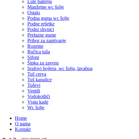
Lule baterija
Manžetne wc šolje
Ostalo
Podna guma wc šolje
Podne rešetke
Podni slivnici
Prelazne gume
Pribor za zaptivanje
Rozetne
Ručica tuša
Sifoni
Šipka za zavesu
Srafovi bojlera, wc šolja, lavaboa
Tuš creva
Tuš kanalice
Tuševi
Ventili
Vodokotlići
Vrata kade
Wc šolje
Home
O nama
Kontakt