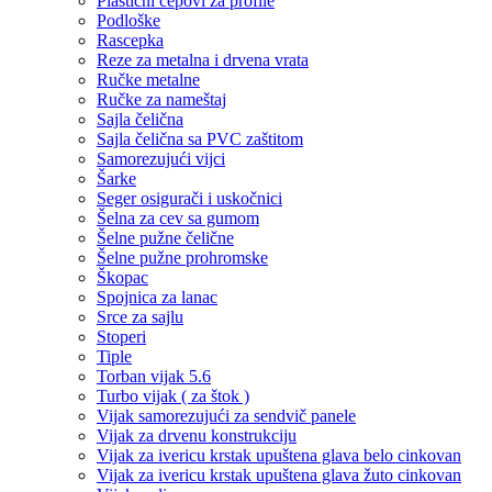
Plastični čepovi za profile
Podloške
Rascepka
Reze za metalna i drvena vrata
Ručke metalne
Ručke za nameštaj
Sajla čelična
Sajla čelična sa PVC zaštitom
Samorezujući vijci
Šarke
Seger osigurači i uskočnici
Šelna za cev sa gumom
Šelne pužne čelične
Šelne pužne prohromske
Škopac
Spojnica za lanac
Srce za sajlu
Stoperi
Tiple
Torban vijak 5.6
Turbo vijak ( za štok )
Vijak samorezujući za sendvič panele
Vijak za drvenu konstrukciju
Vijak za ivericu krstak upuštena glava belo cinkovan
Vijak za ivericu krstak upuštena glava žuto cinkovan