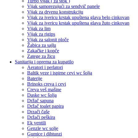
Turbo vijak ( za štok )
Vijak samorezujući za sendvič panele
Vijak za drvenu konstrukciju
Vijak za ivericu krstak upuštena glava belo cinkovan
Vijak za ivericu krstak upuštena glava žuto cinkovan
Vijak za lim
Vijak za rigips
Vijak za salonit ploče
Žabica za sajlu
Zakačke i kopče
Zatege za žicu
Sanitarija i oprema za kupatilo
Aeratori i perlatori
Baltik veze i ispirne cevi wc šolja
Baterije
Brinoks creva i cevi
Creva veš mašine
Daske wc šolja
Držač sapuna
Držač toalet papira
Drzači čaše
Držači peškira
Ek ventili
Genzle wc solje
Gumice i dihtunzi