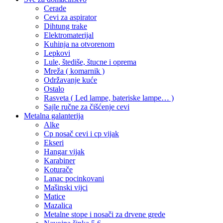
Cerade
Cevi za aspirator
Dihtung trake
Elektromaterijal
Kuhinja na otvorenom
Lepkovi
Lule, štediše, štucne i oprema
Mreža ( komarnik )
Održavanje kuće
Ostalo
Rasveta ( Led lampe, bateriske lampe… )
Sajle ručne za čišćenje cevi
Metalna galanterija
Alke
Cp nosač cevi i cp vijak
Ekseri
Hangar vijak
Karabiner
Koturače
Lanac pocinkovani
Mašinski vijci
Matice
Mazalica
Metalne stope i nosači za drvene grede