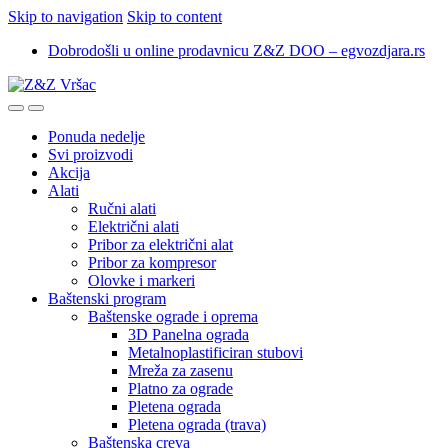
Skip to navigation
Skip to content
Dobrodošli u online prodavnicu Z&Z DOO – egvozdjara.rs
Ponuda nedelje
Svi proizvodi
Akcija
Alati
Ručni alati
Električni alati
Pribor za električni alat
Pribor za kompresor
Olovke i markeri
Baštenski program
Baštenske ograde i oprema
3D Panelna ograda
Metalnoplastificiran stubovi
Mreža za zasenu
Platno za ograde
Pletena ograda
Pletena ograda (trava)
Baštenska creva