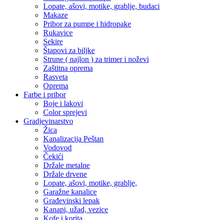
Lopate, ašovi, motike, grablje, budaci
Makaze
Pribor za pumpe i hidropake
Rukavice
Sekire
Štapovi za biljke
Strune ( najlon ) za trimer i noževi
Zaštitna oprema
Rasveta
Oprema
Farbe i pribor
Boje i lakovi
Color sprejevi
Gradjevinarstvo
Žica
Kanalizacija Peštan
Vodovod
Čekići
Držale metalne
Držale drvene
Lopate, ašovi, motike, grablje,
Garažne kanalice
Građevinski lepak
Kanapi, užad, vezice
Kofe i korita