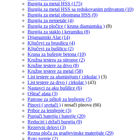
Burgija za metal HSS
(175)
Burgija za metal HSS sa redukovanim prihvatom
(10)
Burgija za metal obostrana HSS
(9)
Burgija za nemetale
(4)
Burgija za pločice ( kruna diamantska )
(8)
Burgija za staklo i keramiku
(8)
Dijamantski Alat
(14)
Ključevi za brusilicu
(4)
Ključevi za bušilicu
(2)
Kruna za bušenje betona
(10)
Kružna testera za stiropor
(2)
Kružne testere za drvo
(8)
Kružne testere za metal
(58)
List testere za aluminijum ( cirkular )
(3)
List testere za drvo ( cirkular )
(43)
Nastavci za aku bušilice
(6)
Oštrač alata
(3)
Patrone za pištolj za lepljenje
(5)
Pinovi ( uvrtači )
i nosači pinova
(66)
Pribor za lemljenje
(3)
Punjači baterija i baterije
(20)
Reduciri i držači burgija
(9)
Rezervni delovi
(3)
Rezna ploča za gradjevinske materijale
(29)
Roto turpije
(2)