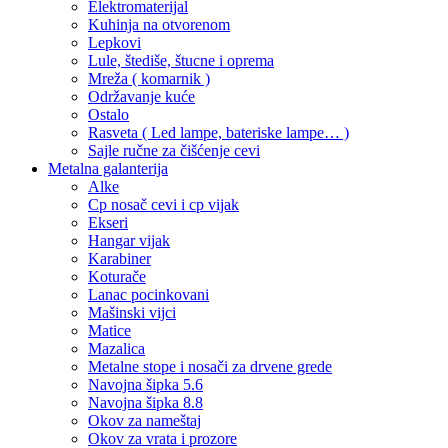
Elektromaterijal
Kuhinja na otvorenom
Lepkovi
Lule, štediše, štucne i oprema
Mreža ( komarnik )
Održavanje kuće
Ostalo
Rasveta ( Led lampe, bateriske lampe… )
Sajle ručne za čišćenje cevi
Metalna galanterija
Alke
Cp nosač cevi i cp vijak
Ekseri
Hangar vijak
Karabiner
Koturače
Lanac pocinkovani
Mašinski vijci
Matice
Mazalica
Metalne stope i nosači za drvene grede
Navojna šipka 5.6
Navojna šipka 8.8
Okov za nameštaj
Okov za vrata i prozore