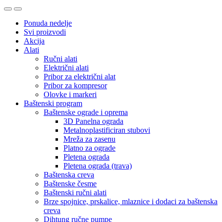
Ponuda nedelje
Svi proizvodi
Akcija
Alati
Ručni alati
Električni alati
Pribor za električni alat
Pribor za kompresor
Olovke i markeri
Baštenski program
Baštenske ograde i oprema
3D Panelna ograda
Metalnoplastificiran stubovi
Mreža za zasenu
Platno za ograde
Pletena ograda
Pletena ograda (trava)
Baštenska creva
Baštenske česme
Baštenski ručni alati
Brze spojnice, prskalice, mlaznice i dodaci za baštenska
creva
Dihtung ručne pumpe