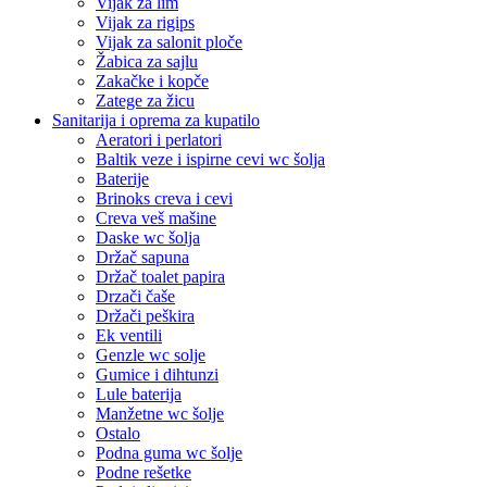
Vijak za lim
Vijak za rigips
Vijak za salonit ploče
Žabica za sajlu
Zakačke i kopče
Zatege za žicu
Sanitarija i oprema za kupatilo
Aeratori i perlatori
Baltik veze i ispirne cevi wc šolja
Baterije
Brinoks creva i cevi
Creva veš mašine
Daske wc šolja
Držač sapuna
Držač toalet papira
Drzači čaše
Držači peškira
Ek ventili
Genzle wc solje
Gumice i dihtunzi
Lule baterija
Manžetne wc šolje
Ostalo
Podna guma wc šolje
Podne rešetke