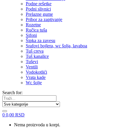
Podne rešetke
Podni slivnici
Prelazne gume
Pribor za zaptivanje
Rozetne
Ručica tuša
Sifoni
Šipka za zavesu
Srafovi bojlera, wc šolja, lavaboa
Tuš creva
Tuš kanalice
Tuševi
Ventili
Vodokotlići
Vrata kade
Wc šolje
Search for:
0
0,00
RSD
Nema proizvoda u korpi.