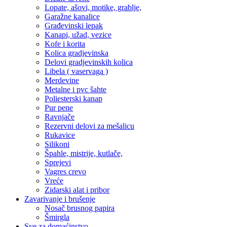
Lopate, ašovi, motike, grablje,
Garažne kanalice
Građevinski lepak
Kanapi, užad, vezice
Kofe i korita
Kolica gradjevinska
Delovi gradjevinskih kolica
Libela ( vaservaga )
Merdevine
Metalne i pvc šahte
Poliesterski kanap
Pur pene
Ravnjače
Rezervni delovi za mešalicu
Rukavice
Silikoni
Špahle, mistrije, kutlače,
Sprejevi
Vagres crevo
Vreće
Zidarski alat i pribor
Zavarivanje i brušenje
Nosač brusnog papira
Šmirgla
Sve za domaćinstvo