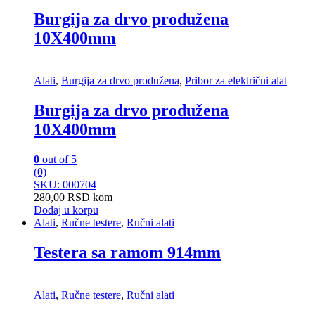
Burgija za drvo produžena
10X400mm
Alati
,
Burgija za drvo produžena
,
Pribor za električni alat
Burgija za drvo produžena
10X400mm
0
out of 5
(0)
SKU: 000704
280,00
RSD
kom
Dodaj u korpu
Alati
,
Ručne testere
,
Ručni alati
Testera sa ramom 914mm
Alati
,
Ručne testere
,
Ručni alati