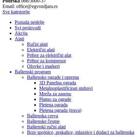
Podrška
066/3000-37
Email: office@egvozdjara.rs
Sve kategorije
Ponuda nedelje
Svi proizvodi
Akcija
Alati
Ručni alati
Električni alati
Pribor za električni alat
Pribor za kompresor
Olovke i markeri
Baštenski program
Baštenske ograde i oprema
3D Panelna ograda
Metalnoplastificiran stubovi
Mreža za zasenu
Platno za ograde
Pletena ograda
Pletena ograda (trava)
Baštenska creva
Baštenske česme
Baštenski ručni alati
Brze spojnice, prskalice, mlaznice i dodaci za baštenska