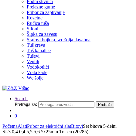
Podni slivnici
Prelazne gume
Pribor za zaptivanje
Rozetne
Ručica tuša
Sifoni
Šipka za zavesu
Srafovi bojlera, wc šolja, lavaboa
Tuš creva
Tuš kanalice
Tuševi
Ventili
Vodokotlići
Vrata kade
Wc šolje
Search
Pretraga za:
Pretraži
0
Početna
Alati
Pribor za električni alat
Bitovi
Set bitova 5-delni
SL3.0,4.0,4.5,5.5,6.5x25mm Tolsen (20285)